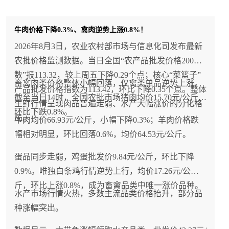
牛肉价格下降0.3%、禽肉逆势上涨0.8%！
2026年8月3日，农业农村部市场与信息化司发布最新
农批价格监测数据。当日全国“农产品批发价格200指
数”报113.32，较上周五下降0.29个点；核心“菜篮子”
畜禽肉类价格整体小幅回落，仅禽类单品逆势上涨。
产品批发价格指数为113.42，环比下降0.35个点。整体
截至当日14时，全国农批市场猪肉均价15.70元/公斤，
生鲜行情呈现肉品普遍走弱、水产大幅涨价的分化格
环比下跌0.8%。
局。
牛肉均价66.93元/公斤，小幅下降0.3%；羊肉价格跌
幅相对明显，环比回落0.6%，均价64.53元/公斤。
蛋品同步走弱，鸡蛋批发价9.84元/公斤，环比下降
0.9%。唯独白条鸡行情逆势上行，均价17.26元/公
斤，环比上涨0.8%，成为畜禽品类中唯一涨价品种。
水产市场行情火热，多数主流品类价格抬升，部分品
种涨幅突出。