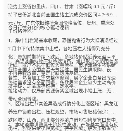
逆势上涨省份重庆、四川、甘肃（涨幅均 0.1 元 / 斤）
持平省份湖北当前全国生猪主流成交价区间 4.7~5.9
元 / 斤，广东依旧维持全国价格高位，贵州、重庆处
今日行情分化的核心驱动逻辑
于价格洼地。
1、集中出栏潮基本收尾，恐慌抛售行为大幅消退经过
7 月中下旬持续集中出栏，各地压栏大猪得到充分消
化；叠加前期持续下跌后，多地猪价贴近养殖盈亏平
2、高温淡季持续压制终端消费，难以形成大范围普涨
衡线，散户不愿在低位大量清栏，市场流通生猪供给
行情全国大范围高温天气延续，居民生鲜采购、夜市
不再持续放量，奠定止跌筑底基础。
餐饮、熟食加工需求整体偏弱，屠宰企业白条出库速
终端需求没有全面回暖，多数屠宰企业缺少主动高价
度平缓，冻品库存维持一定水平。
抢猪动力，仅局部货源偏紧区域出现小幅上涨，无法
带动全国普涨。
3、区域出栏节奏差异造成行情分化上涨区域：黑龙江
养殖户错峰出栏、压栏观望，市场可售肥猪偏少；下
跌区域：山西、西北部分养殖户借短期修复窗口集中
4、本轮淡季调整属于阶段性波动，产能基本面没有反
出栏，短期供给小幅宽松；持平区域：绝大多数省份