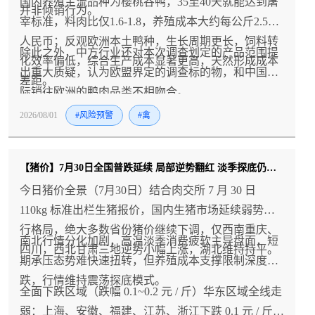
国内养殖主流品种为樱桃谷鸭，35至40天就能达到屠
并非倾销行为。
宰标准，料肉比仅1.6-1.8，养殖成本大约每公斤2.5元
人民币；反观欧洲本土鸭种，生长周期更长，饲料转
除此之外，中方行业还对本次调查划定的产品范围提
化效率偏低，综合生产成本显著更高，天然形成成本
出重大质疑，认为欧盟界定的调查标的物，和中国实
差距。
际销往欧洲的鸭肉品类不相吻合。
2026/08/01
#风险预警
#禽
【猪价】7月30日全国普跌延续 局部逆势翻红 淡季探底仍在持续
今日猪价全景（7月30日）结合肉交所 7 月 30 日
110kg 标准出栏生猪报价，国内生猪市场延续弱势下
行格局，绝大多数省份猪价继续下调，仅西南重庆、
南北行情分化加剧，高温淡季消费疲软主导盘面，短
四川，西北甘肃三地逆势小幅上涨，湖北维持持平。
期承压态势难快速扭转，但养殖成本支撑限制深度下
跌，行情维持震荡探底模式。
全面下跌区域（跌幅 0.1~0.2 元 / 斤）华东区域全线走
弱：上海、安徽、福建、江苏、浙江下跌 0.1 元 / 斤；