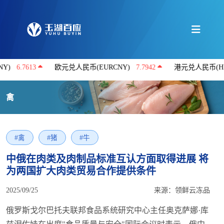
.7613
欧元兑人民币(EURCNY)
7.7942
港元兑人民币(HKDCNY
禽
#禽
#猪
#牛
中俄在肉类及肉制品标准互认方面取得进展 将
为两国扩大肉类贸易合作提供条件
2025/09/25
来源：领鲜云冻品
俄罗斯戈尔巴托夫联邦食品系统研究中心主任奥克萨娜·库