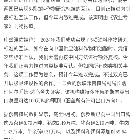
兹涅佐娃在出席"食品质量与安全"国际会议时表示，俄中
两国已实现5项油料作物研究标准的互认，目前正推进肉制
品标准互认工作，但今年内恐难完成。该声明由《农业专
家》刊物报道。
库兹涅佐娃称："2024年我们成功实现了5项油料作物研究
标准的互认。如今在向中国供应油料作物和油脂时，凭借
这些标准互认，我们无需再按中国方法进行额外复核。今
年我们正着力推进肉类标准互认。但如同所有肉类相关事
务，这项工作更为复杂，预计今年难以完成。不过双方已
开展极具建设性的合作。" 与会的俄联邦兽植局副局长助
理阿尔乔姆·达乌舍夫证实，该机构维持今年俄罗斯肉类出
口总量可达100万吨的预测（涵盖所有许可出口方向）。
据俄兽植局数据显示，截至9月初，俄罗斯已向中国出口禽
肉及杂碎8.79万吨、猪肉2.49万吨、猪杂碎2.19万吨、牛肉
1.33万吨、牛杂碎0.31万吨，以及饲料和饲料添加剂59.64