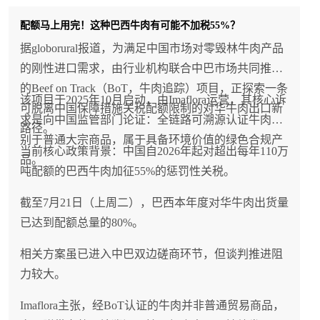
配额马上用完！这种巴西牛肉有可能不加税55%？
据globorural报道，为满足中国市场对零毁林牛肉产品
的刚性进口需求，由行业机构联合中巴市场共同推进
的Beef on Track（BoT，牛肉追踪）项目，正探索一条
该项目于2025年10月启动，由Imaflora运营，其核心诉
可脱离中国保障措施关税配额限制的对华牛肉出口新
求是向中国监管部门论证：全链路可溯源认证牛肉区
路径。
别于普通大宗商品，属于具备环境价值的绿色合规产
当前核心政策背景：中国自2026年起对超出每年110万
品。
吨配额的巴西牛肉加征55%的惩罚性关税。
截至7月21日（上周二），巴西本年度对华牛肉出货量
已达到配额总量的80%。
相关方案虽已进入中巴双边磋商环节，但谈判推进阻
力较大。
Imaflora主张，经BoT认证的牛肉并非普通贸易商品，