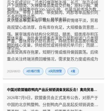
与之形成对比，爪类行情逆势走强，长爪、凤爪全线
户下调翅类、大棒腿等品类成交价格；原料小胸、黄
偏强，涨幅集中在200-500元/吨，也是当前市场为数
焖鸡块、带骨上腿肉、带皮腿肉、鸡胗等单品报价同
不多的强势品类。
步下行，翅中 L、翅根 L 局部走弱。
从供需基本面来看，现阶段下游补货情绪平淡，贸易
商观望心态浓厚，自有库存充足，大规模备货意愿不
强。屠宰端库存结构分化明显，腿类、翅类库存积压
整体来看，海外禽流感事态演变仍是影响进口爪类预
严重，整体库存仍处在高位，持续压制该品类价格反
期的核心变量，供给担忧或将持续托举爪价；而腿翅
弹空间。
品类受高库存拖累，短期行情或维持偏弱震荡。后续
重点关注终端消费回暖情况，需求复苏力度或将成为
冻品价格能否迎来拐点的关键。
2026/08/03
#价格行情
#风险预警
#禽
中国对欧盟输欧鸭肉产品反倾销调查发起反击！禽肉贸易风险升温！
2026年7月9日，欧盟委员会正式发布公告，对原产于
中国的北京鸭整鸭、分割鸭肉产品发起反倾销调查，