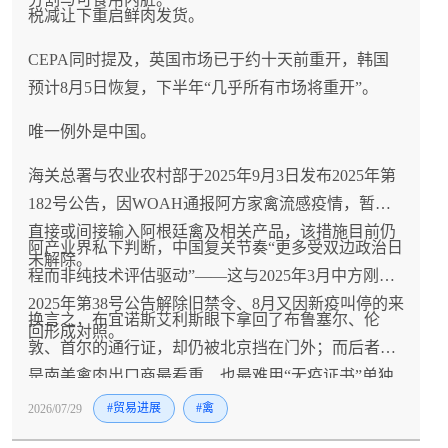
税减让下重启鲜肉发货。
CEPA同时提及，英国市场已于约十天前重开，韩国
预计8月5日恢复，下半年“几乎所有市场将重开”。
唯一例外是中国。
海关总署与农业农村部于2025年9月3日发布2025年第
182号公告，因WOAH通报阿方家禽流感疫情，暂停
直接或间接输入阿根廷禽及相关产品，该措施目前仍
阿产业界私下判断，中国复关节奏“更多受双边政治日
未解除。
程而非纯技术评估驱动”——这与2025年3月中方刚以
2025年第38号公告解除旧禁令、8月又因新疫叫停的来
换言之，布宜诺斯艾利斯眼下拿回了布鲁塞尔、伦
回形成对照。
敦、首尔的通行证，却仍被北京挡在门外；而后者恰
是南美禽肉出口商最看重、也最难用“无疫证书”单独
撬动的市场。
2026/07/29
#贸易进展
#禽