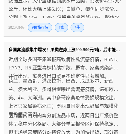
数据显示，大带鱼涨幅领跑水产品类，批发价42.27元/
公斤，环比大幅上涨6.1%；白鲢鱼、鲫鱼同步涨价，
分别上涨2.4%、1.5%；仅鲤鱼价格微降0.2%，整体水
产涨价氛围浓厚。
2026/08/03
#价格行情
#禽
#牛
多国禽流感集中爆发！爪类逆势上涨200-500元/吨，后市能否持续？
近期全球多国密集通报高致病性禽流感疫情，H5N1、
H7N3、H5 亚型毒株持续扩散，野禽、家禽感染病例
并行出现，禽类进出口贸易不确定性显著增加。
荷兰、墨西哥、洪都拉斯、巴西、厄瓜多尔、新西
兰、澳大利亚、多哥相继曝出禽流感疫情，遍布欧、
美、非、大洋洲。其中多哥家禽疫情受损规模突出，
上万只家禽染病死亡；墨西哥同步出现野禽与规模化
家禽感染案例。
回到国内山东肉鸡分割冻品市场，近两日出厂报价整
体呈稳中分化格局。大部分单品报价区间保持稳定，
但市场经营策略分歧持续放大。为加快出货，部分商