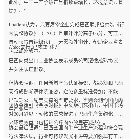
此外，中国中产阶级正呈指数级增长，环境意识显著
提升。”
Imaflora认为，只要屠宰企业完成巴西联邦检察院《行
为调整协议》（TAC）且审计评分高于95分，可直接
自动获得青铜级认证，无需额外审计，帮助企业省去
Abiec支持“已成熟”体系
认证额外成本。
巴西肉类出口工业协会表示成员公司遵循成熟协议，
并关注认证倡议。
但协会强调，任何新增产品认证标识，都必须和巴西
现行成熟溯源体系兼容，避免多重标准叠加；不能提
出缺乏公共配套支撑的严苛要求，否则会制约国内肉
该协会援引《金融时报》中文版研究指出，中国市场
牛产业生产。
对30月龄以下动物的需求促进了巴西生产集约化，带
来环境效益（包括每公斤肉排放显著减少）。
协会最后强调：巴西全国肉牛产业生产流程均符合现
行法律法规，行业可持续发展推进需要加强现有工