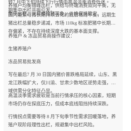
转7 月中下旬持续下行行情由高温淡季消费低迷 + 前
养殖户均衡错峰出栏，供给与终端消费双向平衡，无
期集中出栏共振引发。
集中出栏、大规模抢猪现象，价格保持稳定。
国内能繁母猪长期持续去化的底层格局不变，远期生
猪出栏总量稳步递减，市场 110kg 标准肥猪中长期库
存偏紧，不存在持续深度大跌的基本面支撑。
养殖户 & 冻品贸易商操作建议：
生猪养殖户
冻品贸易批发商
写在最后7 月 30 日国内猪价普跌格局延续，山东、黑
龙江跌幅扩大，仅川渝、甘肃少数地区逆势走强，区
域供需分化特征凸显。
高温淡季需求疲软是当前行情承压的核心因素，短期
市场仍存在探底压力，但成本底线阻挡持续深跌。
行情拐点需要等待 8 月下旬季节性需求回暖落地，养
殖户现阶段理性出栏，规避集中出栏风险。