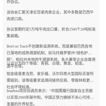
作协议。
该协会汇聚天津近百家肉类企业，其中多数是巴西牛
肉进口商。
协议首期约定5万吨牛肉出口量，折合2500个20吨标准
集装箱。
Beef on Track不创建新追溯系统，而是兼容巴西各地
已落地的成熟溯源机制，如马托格罗索州“绿色护
照”、帕拉州本地肉牛溯源系统、各大屠宰企业自建溯
认证分为四个等级：青铜、白银、黄金、铂金。
源平台等。
铂金级是麦当劳、家乐福、沃尔玛等大型国际买家所
需级别，该等级要求追溯间接供应商、零毁林和更高
社会环境标准。
Imaflora项目协调员表示：“中国需履行国家自主贡献
以实现2060年碳中和，中国正努力摘掉不关心可持续
发展的外界标签。