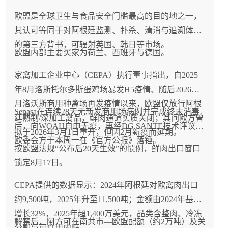
欧盟是全球卫生与食品安全门槛最高的目的地之一，
其认可等同于对阿根廷监测、扑杀、清消与追溯体系
的第三方背书，可辐射英国、韩日等市场。
欧盟内部主要买家为荷兰、西班牙与德国。
家禽加工企业中心（CEPA）执行董事指出，自2025
年8月洛斯托尔多斯蛋鸡场暴发H5疫情、随后2026年2
月洛沃斯商用种禽场再发疫情以来，欧盟仅放行阿根
Senasa在连续28天无新发商用场病例并完成终末消毒
廷熟制/深加工禽品，鲜肉通道实质关闭；其间欧方曾
后，向WOAH自申无疫，再经DG SANTE技术评议，
拟于2026年3月1日重开，但因2月新疫而延期。
欧委会方于本周一在《官方公报》落锤。
按欧盟法规“公布后20天生效”的惯例，鲜肉出口窗口
锁定8月17日。
CEPA提供的数据显示：2024年阿根廷对欧禽肉出口
约9,500吨，2025年升至11,500吨；金额由2024年基准
增长32%，2025年超1,400万美元，品类含整肉、冷冻
解禁后，阿方可在南共市—欧盟配额（约2万吨）及关
分割与可食用内脏。