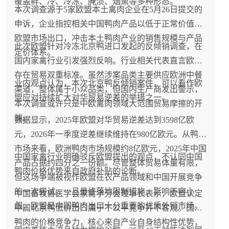
覆盖鲜、冷、冷冻、腌渍、烟熏等多种形态。
本次调查源于5家欧盟本土禽肉企业在5月26日提交的
申诉，企业指控相关中国鸭肉产品以低于正常价值向
欧盟市场出口，冲击本土鸭肉产业的销售规模与产品
此次欧盟针对冷冻北京鸭进口发起的反倾销调查，在
定价体系。
国内家禽行业引发强烈反响。行业相关代表直言欧盟
存在贸易双重标准。虽然涉案品类主要供应欧洲中餐
业内观点认为，本次北京鸭反倾销案件，可以看作欧
渠道，整体属于小众品类，但国内生产商发出警示，
盟应对持续扩大对华贸易逆差的举措之一。
本次调查或许只是中欧禽肉领域大范围贸易摩擦的开
端。
数据显示，2025年欧盟对华贸易逆差达到3598亿欧
元，2026年一季度逆差继续维持在980亿欧元。从鸭肉
市场来看，欧洲鸭肉市场规模约8亿欧元，2025年中国
中国家禽行业明确驳斥欧盟提出的观点，不认同中国
产品占据约四分之一份额。尽管整体贸易体量有限，
鸭肉价格优势来自政府补贴的论断。
但这场争端被视作欧盟在农产品领域和中国开展竞争
的一次尝试。一旦最终落地限制措施，影响不容小
中国畜牧兽医学会家禽学分会理事长表示，欧盟认定
觑，欧盟是中国鸭肉出口十分重要的优质外销市场。
中国北京鸭低价出口属于不公平竞争并不客观。国内
鸭肉的价格竞争力，核心来自产业自身结构性优势，