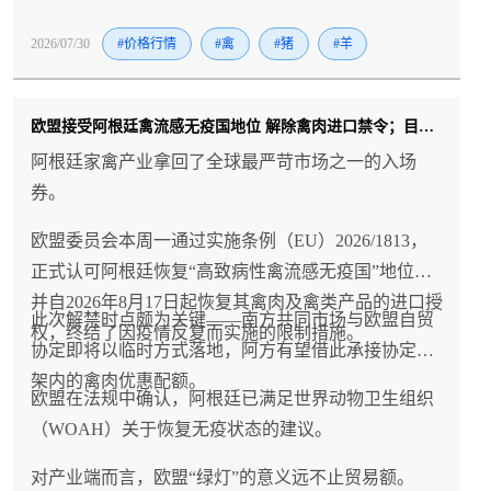
2026/07/30
#价格行情
#禽
#猪
#羊
欧盟接受阿根廷禽流感无疫国地位 解除禽肉进口禁令；目前仅中国仍维持暂停
阿根廷家禽产业拿回了全球最严苛市场之一的入场
券。
欧盟委员会本周一通过实施条例（EU）2026/1813，
正式认可阿根廷恢复“高致病性禽流感无疫国”地位，
并自2026年8月17日起恢复其禽肉及禽类产品的进口授
此次解禁时点颇为关键——南方共同市场与欧盟自贸
权，终结了因疫情反复而实施的限制措施。
协定即将以临时方式落地，阿方有望借此承接协定框
架内的禽肉优惠配额。
欧盟在法规中确认，阿根廷已满足世界动物卫生组织
（WOAH）关于恢复无疫状态的建议。
对产业端而言，欧盟“绿灯”的意义远不止贸易额。