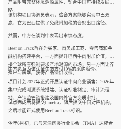
产品附带完整环境溯源属性，契合中国可持续发展战
略。
该机构项目协调员表示，这套方案能够实现中巴双
赢，它为巴西提供了免缴附加税的合规出口路径。
然而，中方在谈判中表现出审慎态度。
Beef on Track旨在为买家、肉类加工商、零售商和金
融机构搭建平台，一方面提升巴西牛肉附加价值，对
接全球所有强制要求产地溯源的市场；另一方面让养
中方愿意为该认证牛肉支付10%的采购溢价。
殖户与屠宰厂获得产品溢价收益。
项目计划2027年正式开展认证牛肉商业销售；2026年
集中完成溯源系统搭建、认证标准制定、审计流程落
地、产销监管链搭建及国内外官方资质审批。
试点完成后将提交Inmetro，随后提交中国对应机构，
之后才能正式使用Beef on Track标识。
今年6月初，已与天津肉类行业协会（TMA）达成合