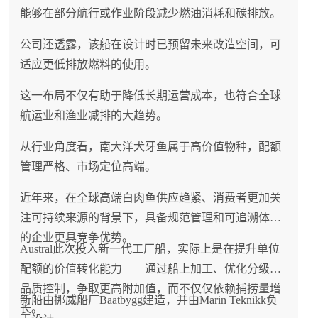
能够在部分航行或作业阶段减少燃油消耗和碳排放。
公司还透露，该船在设计时已预留未来改造空间，可
适应更低排放燃料的使用。
这一布局不仅有助于降低长期运营成本，也符合全球
航运业和渔业减排的大趋势。
从行业角度看，南大洋犬牙鱼属于高价值物种，配额
管理严格、市场定位高端。
近年来，在全球高端白肉鱼供应趋紧、消费者更加关
注可持续来源的背景下，具备规范管理和可追溯体系
的企业更具竞争优势。
Austral此次投入新一代工厂船，实际上是在提升单位
配额的价值转化能力——通过船上加工、优化分级和
品质控制，争取更高附加值，而不仅仅依赖捕捞量增
新船由挪威船厂Baatbygg建造，并由Marin Teknikk负
长。