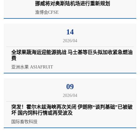
挪威将对奥斯陆机场进行重新规划
渔博会CFSE
14
2026/04
全球果蔬海运迎能源挑战 马士基等巨头拟加收紧急燃油
费
亚洲水果 ASIAFRUIT
09
2026/04
突发！霍尔木兹海峡再次关闭 伊朗称“谈判基础”已被破
坏 国内饲料行情或再受波及
国际畜牧科技