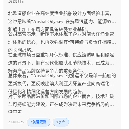
责设计。
北欧造船企业在高纬度渔业船舶设计方面经验丰富，
这也意味着“Austral Odyssey”在抗风浪能力、能源效率
和船上加工布局方面具备较强专业基础。
公司高管表示，新船下水体现了企业对南大洋渔业管
理体系的信心，也再次强调其“可持续与负责任捕捞”
的长期战略。
在全球市场日益重视环保标准、供应链透明度和碳足
迹的背景下，拥有现代化船队和节能技术，已成为高
端海产品品牌保持竞争力的重要条件。
总体来看，“Austral Odyssey”的投运不仅是单一船舶的
更新换代，更反映出澳大利亚犬牙鱼产业向高端化、
低碳化和精细化运营方向发展的趋势。
对于依赖品牌溢价和国际市场的企业而言，技术升级
与可持续能力建设，正在成为决定未来竞争格局的关
键因素。
2026/02/25
#航运更新
#水产