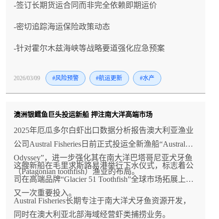
-签订长期货运合同而非完全依赖即期运价
-密切追踪海运保险政策动态
-针对霍尔木兹海峡等战略要道强化应急预案
2026/03/09
#风险预警
#航运更新
#水产
澳洲银鳕鱼巨头投运新船 押注南大洋高端市场
2025年厄瓜多尔白虾出口数据分析报告澳大利亚渔业
公司Austral Fisheries日前正式投运全新渔船“Austral
Odyssey”，进一步强化其在南大洋巴塔哥尼亚犬牙鱼
这艘新船在毛里求斯路易港举行下水仪式，标志着公
（Patagonian toothfish）渔业的布局。
司在高端品牌“Glacier 51 Toothfish”全球市场拓展上的
又一次重要投入。
Austral Fisheries长期专注于南大洋犬牙鱼资源开发，
同时在澳大利亚北部海域经营虾类捕捞业务。