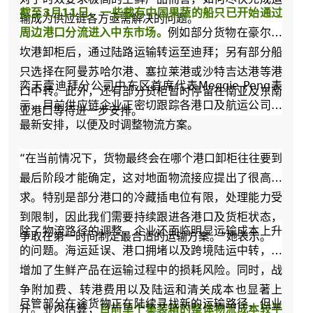
截至3月11日，一些载有中国果蔬的船只已开始通过
输成为供应链各方亟需解决的问题。
周边港口分流进入中东市场。
例如部分货物在豪尔法
坎港卸柜后，通过陆路运输转运至迪拜；另有部分船
只选择在阿曼苏哈尔港、塞拉莱港或沙特吉达港等港
奕天壹迪拜分公司中东区首席代表Meggie Peng表
口中转。此外，还有部分货柜暂时停留在南亚及东南
示，目前供应链企业正密切跟踪各港口及航运公司的
亚港口等待进一步安排。
最新安排，以便及时调整物流方案。
“在当前情况下，货物最终会在哪个港口卸柜往往要到
最后阶段才能确定，这对地面物流接应提出了很高要
求。特别是部分港口的冷藏插电位有限，处理能力受
到限制，因此我们需要持续跟进各港口及货柜状态，
除了物流路径的调整，企业还面临明显运输成本上升
争取在第一时间制定最合适的运输方案。”她表示。
的问题。海运延误、港口拥堵以及跨境陆运中转，都
增加了生鲜产品在运输过程中的损耗风险。同时，战
争附加费、转港费用以及陆运和清关成本也显著上
尽管部分在途货物正在陆续寻找新的运输路径，但业
升。业内估算，
目前单个集装箱的整体物流成本较平