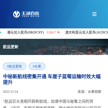
港元兑人民币(HKDCNY)
0.8617
澳大利亚元兑人民币(AUDCNY)
4
航运更新
#航运更新
#水果
中秘新航线密集开通 车厘子蓝莓运输时效大幅
提升
2025/11/24
来源：水果观察
“航运巨头竞相开辟新航线，加速中国与秘鲁之间的贸