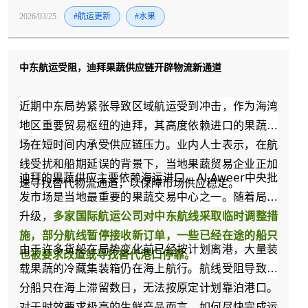
一半时间；今年2月，泰国新鲜龙眼搭乘JTV直航航线
2026/03/25
#航运更新
#水果
抵达洋浦，4天即可从泰国果园直达国内市场，进一步
丰富了进口水果品类；加上这次的印尼山竹，海南集
中东航运受阻，迪拜果蔬供应链开辟物流新通道
运已经形成了以洋浦港为枢纽，覆盖榴莲、龙眼、山
竹等多品类的东南亚生鲜运输网络。
近期中东局势紧张导致区域航运受到冲击，作为海湾
地区重要贸易枢纽的迪拜，其高度依赖进口的果蔬市
场在短时间内承受供应链压力。业内人士表示，在航
线受扰和船期延误的背景下，当地果蔬贸易企业正加
迪拜的果蔬供应主要依赖海运进口，Al Aweer中央批
速寻找替代物流通道，以保障市场供应稳定。
发市场是当地最重要的果蔬交易中心之一。随着局势
升级，
多家国际航运公司对中东航线采取临时调整措
施，部分航线暂停接收新订单，一些已经在途的船只
由于许多货船在局势变化前已经按计划离港，大量装
也被要求改道或寻找替代港口停靠。
载果蔬的冷藏集装箱仍在海上航行。航线受阻导致部
分船只在海上滞留数日，无法按原定计划靠泊港口。
对于时效要求极高的生鲜产品而言，如何尽快完成运