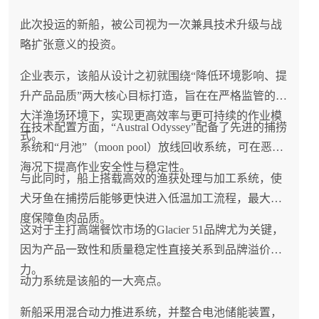
此次投运的新船，被公司视为一次兼具技术升级与战
略扩张意义的投资。
企业表示，该船从设计之初就围绕“降低环境影响、提
升产品品质”两大核心目标打造，旨在在严格监管的南
大洋渔场环境下，实现更高效率与更可持续的作业模
在技术配置方面，“Austral Odyssey”配备了先进的捕捞
式。
系统和“月池”（moon pool）放线回收系统，可在恶劣
海况下提高作业安全性与稳定性。
与此同时，船上搭载高效的渔获处理与加工系统，使
犬牙鱼在捕捞后能够更快进入低温加工流程，最大程
度保障鱼肉品质。
这对于主打高端餐饮市场的Glacier 51品牌尤为关键，
因为产品一致性和质量稳定性直接关系到品牌溢价能
力。
动力系统是该船的一大亮点。
新船采用混合动力推进系统，并整合电池储能装置，