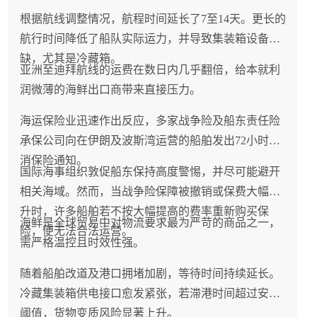
根据航线调整情况，航程时间延长了7至14天。更长的
航行时间降低了船队实际运力，并导致集装箱设备短
缺，尤其是冷藏箱。
亚洲至迪拜航线的运费在数日内几乎翻倍，给本就利
润微薄的海鲜出口商带来直接压力。
海运保险业迅速作出反应，多家战争险及船东责任险
承保公司向在伊朗及波斯湾运营的船舶发出72小时取
消保险通知。
国际海事组织敦促船东保持高度警惕，并尽可能避开
相关海域。然而，当战争险保障被撤销或保费大幅飙
升时，许多船舶若不按大幅提高的费率重新购买保
海鲜是全球贸易中对物流要求最为严苛的商品之一，
险，便无法合法运营。
需严格温控且时效性强。
随着船舶改道及港口拥堵加剧，等待时间持续延长。
冷藏集装箱供电接口愈发紧张，若滞港时间超过安全
阈值，货物变质风险显著上升。