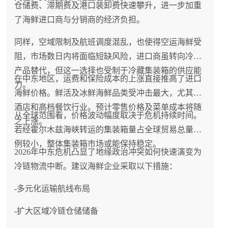
仓储费、滞期费及港口装卸费快速攀升，进一步加重
了海鲜进口商与分销商的经济负担。
同样，空域限制及航班调度混乱，也使得空运海鲜受
阻，市场数日内将面临短缺风险，进口商虽转向冷冻
产品替代，但这一选择也受制于冷藏集装箱的供应能
在中东地区，运费和保险成本的上涨直接推高了进口
力。
海鲜价格。鲜活及冰鲜海鲜品类受冲击最大，尤其是
酒店和高档餐饮行业。预计零售价格及菜单成本将随
从全球范围看，价格波动幅度取决于危机持续时间。
之上涨。
若经霍尔木兹海峡转运的集装箱量占全球贸易总量比
例较小，整体集装箱市场或能保持稳定。
2026年中东危机凸显了地缘政治冲突如何快速演变为
冷链物流中断。建议海鲜企业采取以下措施：
-多元化运输航线布局
-扩大区域冷链仓储储备