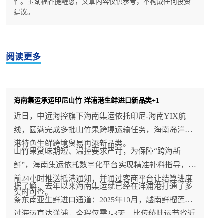
性。玉湖福谷提醒您，文章内容仅供参考，不构成任何投资
建议。
阅读更多
海南集运承运印尼山竹 洋浦港生鲜进口新品类+1
近日，中远海控旗下海南集运依托印尼-海南YIX航
线，圆满完成多批山竹果跨境运输任务，海南岛洋浦
港特色生鲜跨境贸易再添新品类。
山竹果赏味期短、温控要求严苛，为保障“跨海新
鲜”，海南集运依托数字化平台实现精准补料指导，提
前24小时推送抵港通知，并通过客商平台让结算进度
据了解，去年以来海南集运就已经在洋浦港打通了多
实时可查。
条东南亚生鲜进口通道：2025年10月，越南鲜榴莲通
过海运直达洋浦，全程仅需2-3天，比传统陆运节省近