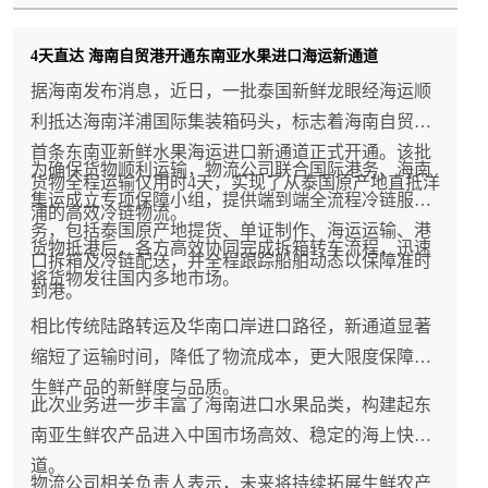
4天直达 海南自贸港开通东南亚水果进口海运新通道
据海南发布消息，近日，一批泰国新鲜龙眼经海运顺
利抵达海南洋浦国际集装箱码头，标志着海南自贸港
首条东南亚新鲜水果海运进口新通道正式开通。该批
为确保货物顺利运输，物流公司联合国际港务、海南
货物全程运输仅用时4天，实现了从泰国原产地直抵洋
集运成立专项保障小组，提供端到端全流程冷链服
浦的高效冷链物流。
务，包括泰国原产地提货、单证制作、海运运输、港
货物抵港后，各方高效协同完成拆箱转车流程，迅速
口拆箱及冷链配送，并全程跟踪船舶动态以保障准时
将货物发往国内多地市场。
到港。
相比传统陆路转运及华南口岸进口路径，新通道显著
缩短了运输时间，降低了物流成本，更大限度保障了
生鲜产品的新鲜度与品质。
此次业务进一步丰富了海南进口水果品类，构建起东
南亚生鲜农产品进入中国市场高效、稳定的海上快车
道。
物流公司相关负责人表示，未来将持续拓展生鲜农产