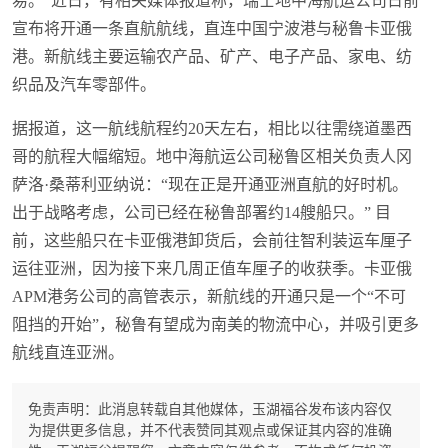
易。”近日，有相关媒体报道称，瑞士地中海航运公司日前
宣布将开通一条直航航线，直连中国宁波港与秘鲁卡亚俄
港。新航线主要运输农产品、矿产、电子产品、家电、纺
织品及汽车零部件。
据报道，这一航线航程约20天左右，相比以往需绕道墨西
哥的航程大幅缩短。地中海航运公司秘鲁区相关负责人冈
萨洛·桑蒂利亚纳说：“现在正是开通亚洲直航的好时机。
出于战略考虑，公司已经在秘鲁部署约14艘船只。” 目
前，这些船只在卡亚俄港卸货后，会前往智利装运车厘子
运往亚洲，因为接下来几周正值车厘子的收获季。卡亚俄
APM港务公司的高管表示，新航线的开通只是一个“不可
阻挡的开始”，秘鲁有望成为南美的物流中心，并吸引更多
航线直连亚洲。
免责声明：此消息转载自其他媒体，玉湖福谷发布该内容仅
为提供更多信息，并不代表赞同其观点或保证其内容的准确