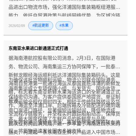
品进出口物流市场，强化洋浦国际集装箱枢纽港服务
能力，依托自贸港政策与航线网络优势，为区域冷链
物流发展和消费市场升级注入新动能。
2026/02/09
#航运更新
#水果
东南亚水果进口新通道正式打通
据海南港航控股有限公司消息，2月3日，在国际港
务、物流公司、海南集运三方协同保障下，一批泰国
新鲜龙眼经海运顺利抵达洋浦国际集装箱码头。这是
为确保该批货物顺利运输，物流公司联合国际港务、
海南自贸港第一批通过海运从泰国直抵洋浦的新鲜龙
海南集运成立专项保障小组，与发货方、国内收货方
眼，标志着东南亚新鲜水果海运进口的全新通道正式
保持密切沟通，为客户提供泰国原产地提货、单证制
打通。
本次运输全程仅用时四天，相较于传统陆路转运及华
作、海运至洋浦口岸、后端拆箱及冷链配送的端到端
南口岸进口路径，显著缩短运输时间，降低物流成
全流程冷链服务，并全程实时跟踪船舶动态，保障货
本，最大限度保障了生鲜产品的新鲜度与品质。
物准时到港。货物抵港后，高效协同完成拆箱转车流
此次业务的圆满完成，进一步丰富了海南进口水果的
程，将货物迅速发往国内多地市场。
品类，构建起一条东南亚生鲜农产品进入中国市场高