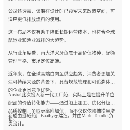
公司还透露，该船在设计时已预留未来改造空间，可
适应更低排放燃料的使用。
这一布局不仅有助于降低长期运营成本，也符合全球
航运业和渔业减排的大趋势。
从行业角度看，南大洋犬牙鱼属于高价值物种，配额
管理严格、市场定位高端。
近年来，在全球高端白肉鱼供应趋紧、消费者更加关
注可持续来源的背景下，具备规范管理和可追溯体系
的企业更具竞争优势。
Austral此次投入新一代工厂船，实际上是在提升单位
配额的价值转化能力——通过船上加工、优化分级和
品质控制，争取更高附加值，而不仅仅依赖捕捞量增
新船由挪威船厂Baatbygg建造，并由Marin Teknikk负
长。
责设计。