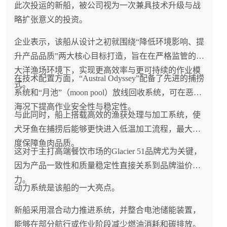
此次投运的新船，被公司视为一次兼具技术升级与战
略扩张意义的投资。
企业表示，该船从设计之初就围绕“降低环境影响、提
升产品品质”两大核心目标打造，旨在在严格监管的南
大洋渔场环境下，实现更高效率与更可持续的作业模
在技术配置方面，“Austral Odyssey”配备了先进的捕捞
式。
系统和“月池”（moon pool）放线回收系统，可在恶劣
海况下提高作业安全性与稳定性。
与此同时，船上搭载高效的渔获处理与加工系统，使
犬牙鱼在捕捞后能够更快进入低温加工流程，最大程
度保障鱼肉品质。
这对于主打高端餐饮市场的Glacier 51品牌尤为关键，
因为产品一致性和质量稳定性直接关系到品牌溢价能
力。
动力系统是该船的一大亮点。
新船采用混合动力推进系统，并整合电池储能装置，
能够在部分航行或作业阶段减少燃油消耗和碳排放。