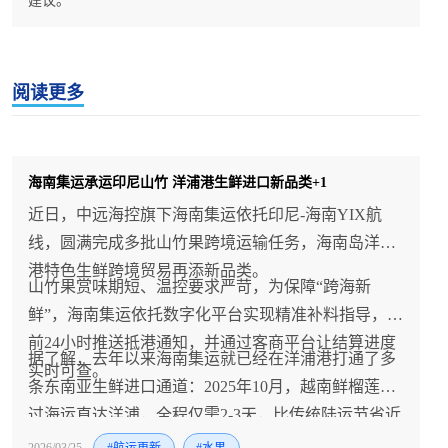
建议。
阅读更多
海南集运承运印尼山竹 洋浦港生鲜进口新品类+1
近日，中远海控旗下海南集运依托印尼-海南YIX航
线，圆满完成多批山竹果跨境运输任务，海南岛洋浦
港特色生鲜跨境贸易再添新品类。
山竹果赏味期短、温控要求严苛，为保障“跨海新
鲜”，海南集运依托数字化平台实现精准补料指导，提
前24小时推送抵港通知，并通过客商平台让结算进度
据了解，去年以来海南集运就已经在洋浦港打通了多
实时可查。
条东南亚生鲜进口通道：2025年10月，越南鲜榴莲通
过海运直达洋浦，全程仅需2-3天，比传统陆运节省近
一半时间；今年2月，泰国新鲜龙眼搭乘JTV直航航线
2026/03/25
#航运更新
#水果