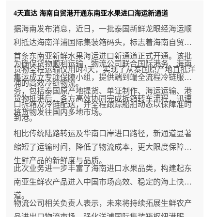
4天直达 海南自贸港开通东南亚水果进口海运新通道
据海南发布消息，近日，一批泰国新鲜龙眼经海运顺
利抵达海南洋浦国际集装箱码头，标志着海南自贸港
首条东南亚新鲜水果海运进口新通道正式开通。该批
为确保货物顺利运输，物流公司联合国际港务、海南
货物全程运输仅用时4天，实现了从泰国原产地直抵洋
集运成立专项保障小组，提供端到端全流程冷链服
浦的高效冷链物流。
务，包括泰国原产地提货、单证制作、海运运输、港
货物抵港后，各方高效协同完成拆箱转车流程，迅速
口拆箱及冷链配送，并全程跟踪船舶动态以保障准时
将货物发往国内多地市场。
到港。
相比传统陆路转运及华南口岸进口路径，新通道显著
缩短了运输时间，降低了物流成本，更大限度保障了
生鲜产品的新鲜度与品质。
此次业务进一步丰富了海南进口水果品类，构建起东
南亚生鲜农产品进入中国市场高效、稳定的海上快车
道。
物流公司相关负责人表示，未来将持续拓展生鲜农产
品进出口物流市场，强化洋浦国际集装箱枢纽港服务