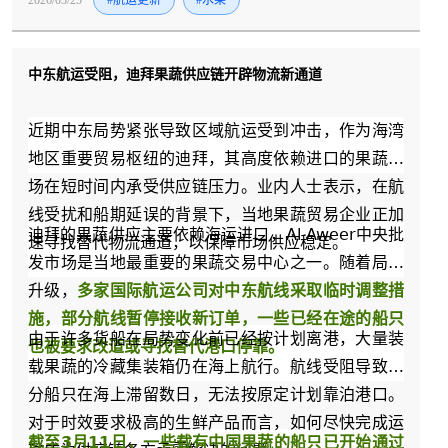
抵达洋浦，4天即可从泰国果园直达国内市场，进一步
丰富了进口水果品类；加上这次的印尼山竹，海南集
中东航运受阻，迪拜果蔬供应链开辟物流新通道
运已经形成了以洋浦港为枢纽，覆盖榴莲、龙眼、山
竹等多品类的东南亚生鲜运输网络。
近期中东局势紧张导致区域航运受到冲击，作为海湾
地区重要贸易枢纽的迪拜，其高度依赖进口的果蔬市
场在短时间内承受供应链压力。业内人士表示，在航
线受扰和船期延误的背景下，当地果蔬贸易企业正加
迪拜的果蔬供应主要依赖海运进口，Al Aweer中央批
速寻找替代物流通道，以保障市场供应稳定。
发市场是当地最重要的果蔬交易中心之一。随着局势
升级，
多家国际航运公司对中东航线采取临时调整措
施，部分航线暂停接收新订单，一些已经在途的船只
由于许多货船在局势变化前已经按计划离港，大量装
也被要求改道或寻找替代港口停靠。
载果蔬的冷藏集装箱仍在海上航行。航线受阻导致部
分船只在海上滞留数日，无法按原定计划靠泊港口。
对于时效要求极高的生鲜产品而言，如何尽快完成运
截至3月11日，一些载有中国果蔬的船只已开始通过