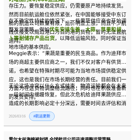
存压力。要恢复稳定供应，仍需要原产地持续发货。
然而目前航运舱位依然紧张，在中国能够接受中东订
在不确定性持续的情况下，一些果蔬供应商也开始调
舱的航运公司数量有限，运价明显上涨，而且不少航
整发货策略。例如
优先安排生姜、大蒜、苹果和胡萝
线仅接受以周边港口为目的港的货物，暂时无法直航
卜等耐储存产品出货
，以降低运输风险，同时保证当
迪拜。
地市场的基本供应。
Meggie表示：“果蔬是重要的民生商品。作为迪拜市
场的商超主要供应商之一，我们不仅对客户有供货承
诺，也希望在特殊时期尽可能为当地市场提供稳定供
应，这也是我们在市场长期经营的责任。目前我们一
无论这场冲突以什么方式结束，物流运输都会在未来
方面为在途货物调整物流路径，同时也在积极准备新
一段时间内缓慢恢复，但此次危机给迪拜果蔬供应链
的发货安排。”
造成的长期影响必定十分深远，需要时间去评估和消
化。此次事件也再次提醒业界，在高度依赖进口的业
2026/03/16
#航运更新
务内容下，建立更加灵活和多元化的供应链体系，对
于保障供应链的稳定具有重要意义。
霍尔木兹海峡被封锁 全球航运公司迅速调整运营策略