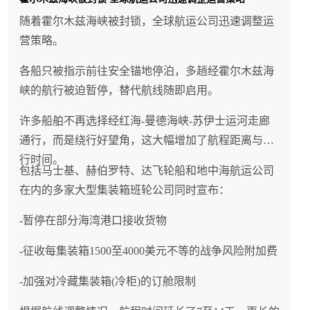
随着霍尔木兹海峡被封锁，全球航运公司迅速调整运
营策略。
各船只被指示前往安全锚地停泊，多趟经霍尔木兹海
峡的航行被迫暂停，替代航线随即启用。
许多船舶不再选择经红海-曼德海峡-苏伊士运河走廊
通行，而是绕行好望角，这大幅增加了航程距离与航
行时间。
包括马士基、赫伯罗特、达飞轮船和地中海航运公司
在内的多家大型集装箱班轮公司同时宣布：
-暂停在部分海湾港口接收货物
-征收每集装箱1500至4000美元不等的战争风险附加费
-加强对冷藏集装箱(冷柜)的订舱限制