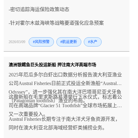
-密切追踪海运保险政策动态
-针对霍尔木兹海峡等战略要道强化应急预案
2026/03/09
#风险预警
#航运更新
#水产
澳洲银鳕鱼巨头投运新船 押注南大洋高端市场
2025年厄瓜多尔白虾出口数据分析报告澳大利亚渔业
公司Austral Fisheries日前正式投运全新渔船“Austral
Odyssey”，进一步强化其在南大洋巴塔哥尼亚犬牙鱼
这艘新船在毛里求斯路易港举行下水仪式，标志着公
（Patagonian toothfish）渔业的布局。
司在高端品牌“Glacier 51 Toothfish”全球市场拓展上的
又一次重要投入。
Austral Fisheries长期专注于南大洋犬牙鱼资源开发，
同时在澳大利亚北部海域经营虾类捕捞业务。