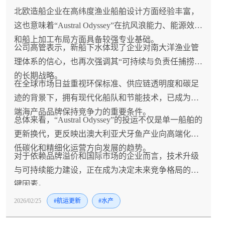
北欧造船企业在高纬度渔业船舶设计方面经验丰富，
这也意味着“Austral Odyssey”在抗风浪能力、能源效率
和船上加工布局方面具备较强专业基础。
公司高管表示，新船下水体现了企业对南大洋渔业管
理体系的信心，也再次强调其“可持续与负责任捕捞”
的长期战略。
在全球市场日益重视环保标准、供应链透明度和碳足
迹的背景下，拥有现代化船队和节能技术，已成为高
端海产品品牌保持竞争力的重要条件。
总体来看，“Austral Odyssey”的投运不仅是单一船舶的
更新换代，更反映出澳大利亚犬牙鱼产业向高端化、
低碳化和精细化运营方向发展的趋势。
对于依赖品牌溢价和国际市场的企业而言，技术升级
与可持续能力建设，正在成为决定未来竞争格局的关
键因素。
2026/02/25
#航运更新
#水产