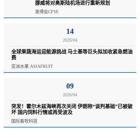
挪威将对奥斯陆机场进行重新规划
渔博会CFSE
14
2026/04
全球果蔬海运迎能源挑战 马士基等巨头拟加收紧急燃油
费
亚洲水果 ASIAFRUIT
09
2026/04
突发！霍尔木兹海峡再次关闭 伊朗称“谈判基础”已被破
坏 国内饲料行情或再受波及
国际畜牧科技