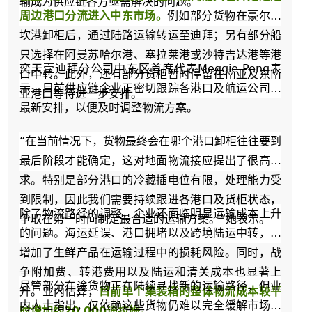
输成为供应链各方亟需解决的问题。
周边港口分流进入中东市场。
例如部分货物在豪尔法
坎港卸柜后，通过陆路运输转运至迪拜；另有部分船
只选择在阿曼苏哈尔港、塞拉莱港或沙特吉达港等港
奕天壹迪拜分公司中东区首席代表Meggie Peng表
口中转。此外，还有部分货柜暂时停留在南亚及东南
示，目前供应链企业正密切跟踪各港口及航运公司的
亚港口等待进一步安排。
最新安排，以便及时调整物流方案。
“在当前情况下，货物最终会在哪个港口卸柜往往要到
最后阶段才能确定，这对地面物流接应提出了很高要
求。特别是部分港口的冷藏插电位有限，处理能力受
到限制，因此我们需要持续跟进各港口及货柜状态，
除了物流路径的调整，企业还面临明显运输成本上升
争取在第一时间制定最合适的运输方案。”她表示。
的问题。海运延误、港口拥堵以及跨境陆运中转，都
增加了生鲜产品在运输过程中的损耗风险。同时，战
争附加费、转港费用以及陆运和清关成本也显著上
尽管部分在途货物正在陆续寻找新的运输路径，但业
升。业内估算，
目前单个集装箱的整体物流成本较平
内人士指出，仅依赖这些货物仍难以完全缓解市场库
时增加约20,000迪拉姆。