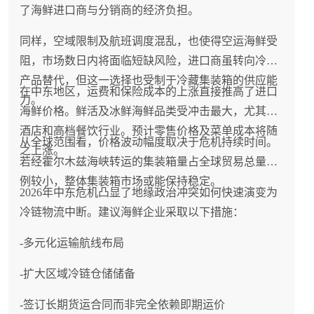
了海鲜进口商与分销商的经济负担。
同样，空域限制及航班调度混乱，也使得空运海鲜受
阻，市场数日内将面临短缺风险，进口商虽转向冷冻
产品替代，但这一选择也受制于冷藏集装箱的供应能
在中东地区，运费和保险成本的上涨直接推高了进口
力。
海鲜价格。鲜活及冰鲜海鲜品类受冲击最大，尤其是
酒店和高档餐饮行业。预计零售价格及菜单成本将随
从全球范围看，价格波动幅度取决于危机持续时间。
之上涨。
若经霍尔木兹海峡转运的集装箱量占全球贸易总量比
例较小，整体集装箱市场或能保持稳定。
2026年中东危机凸显了地缘政治冲突如何快速演变为
冷链物流中断。建议海鲜企业采取以下措施：
-多元化运输航线布局
-扩大区域冷链仓储储备
-签订长期货运合同而非完全依赖即期运价