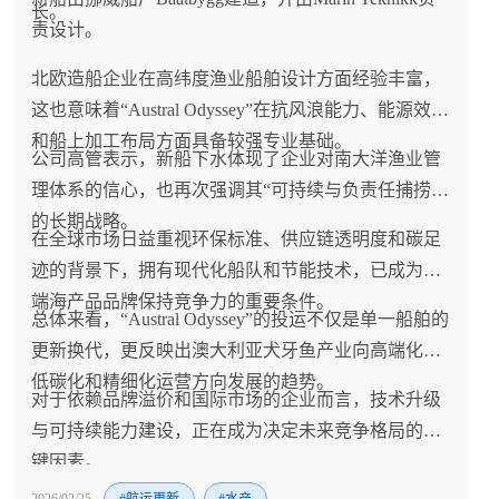
长。
责设计。
北欧造船企业在高纬度渔业船舶设计方面经验丰富，
这也意味着“Austral Odyssey”在抗风浪能力、能源效率
和船上加工布局方面具备较强专业基础。
公司高管表示，新船下水体现了企业对南大洋渔业管
理体系的信心，也再次强调其“可持续与负责任捕捞”
的长期战略。
在全球市场日益重视环保标准、供应链透明度和碳足
迹的背景下，拥有现代化船队和节能技术，已成为高
端海产品品牌保持竞争力的重要条件。
总体来看，“Austral Odyssey”的投运不仅是单一船舶的
更新换代，更反映出澳大利亚犬牙鱼产业向高端化、
低碳化和精细化运营方向发展的趋势。
对于依赖品牌溢价和国际市场的企业而言，技术升级
与可持续能力建设，正在成为决定未来竞争格局的关
键因素。