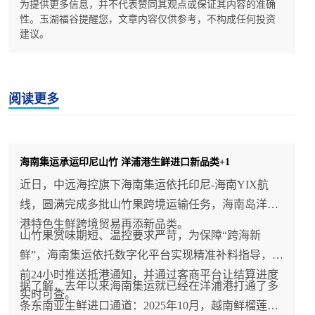
为提供更多信息，并不代表赞同其观点或保证其内容的准确
性。玉湖福谷提醒您，文章内容仅供参考，不构成任何投资
建议。
阅读更多
海南集运承运印尼山竹 洋浦港生鲜进口新品类+1
近日，中远海控旗下海南集运依托印尼-海南YIX航
线，圆满完成多批山竹果跨境运输任务，海南岛洋浦
港特色生鲜跨境贸易再添新品类。
山竹果赏味期短、温控要求严苛，为保障“跨海新
鲜”，海南集运依托数字化平台实现精准补料指导，提
前24小时推送抵港通知，并通过客商平台让结算进度
据了解，去年以来海南集运就已经在洋浦港打通了多
实时可查。
条东南亚生鲜进口通道：2025年10月，越南鲜榴莲通