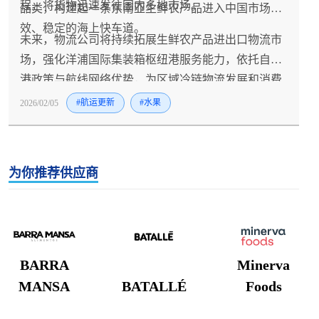
程，将货物迅速发往国内多地市场。
品类，构建起一条东南亚生鲜农产品进入中国市场高
效、稳定的海上快车道。
未来，物流公司将持续拓展生鲜农产品进出口物流市
场，强化洋浦国际集装箱枢纽港服务能力，依托自贸
港政策与航线网络优势，为区域冷链物流发展和消费
市场升级注入全新动能。
2026/02/05
#航运更新
#水果
为你推荐供应商
BARRA
Minerva
MANSA
BATALLÉ
Foods