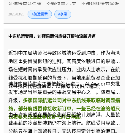
过海运直达洋浦，全程仅需2-3天，比传统陆运节省近
一半时间；今年2月，泰国新鲜龙眼搭乘JTV直航航线
2026/03/25
#航运更新
#水果
抵达洋浦，4天即可从泰国果园直达国内市场，进一步
丰富了进口水果品类；加上这次的印尼山竹，海南集
中东航运受阻，迪拜果蔬供应链开辟物流新通道
运已经形成了以洋浦港为枢纽，覆盖榴莲、龙眼、山
竹等多品类的东南亚生鲜运输网络。
近期中东局势紧张导致区域航运受到冲击，作为海湾
地区重要贸易枢纽的迪拜，其高度依赖进口的果蔬市
场在短时间内承受供应链压力。业内人士表示，在航
线受扰和船期延误的背景下，当地果蔬贸易企业正加
迪拜的果蔬供应主要依赖海运进口，Al Aweer中央批
速寻找替代物流通道，以保障市场供应稳定。
发市场是当地最重要的果蔬交易中心之一。随着局势
升级，
多家国际航运公司对中东航线采取临时调整措
施，部分航线暂停接收新订单，一些已经在途的船只
由于许多货船在局势变化前已经按计划离港，大量装
也被要求改道或寻找替代港口停靠。
载果蔬的冷藏集装箱仍在海上航行。航线受阻导致部
分船只在海上滞留数日，无法按原定计划靠泊港口。