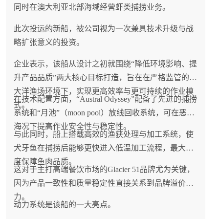
同时在澳大利亚北部海域经营虾类捕捞业务。
此次投运的新船，被公司视为一次兼具技术升级与战
略扩张意义的投资。
企业表示，该船从设计之初就围绕“降低环境影响、提
升产品品质”两大核心目标打造，旨在在严格监管的南
大洋渔场环境下，实现更高效率与更可持续的作业模
在技术配置方面，“Austral Odyssey”配备了先进的捕捞
式。
系统和“月池”（moon pool）放线回收系统，可在恶劣
海况下提高作业安全性与稳定性。
与此同时，船上搭载高效的渔获处理与加工系统，使
犬牙鱼在捕捞后能够更快进入低温加工流程，最大程
度保障鱼肉品质。
这对于主打高端餐饮市场的Glacier 51品牌尤为关键，
因为产品一致性和质量稳定性直接关系到品牌溢价能
力。
动力系统是该船的一大亮点。