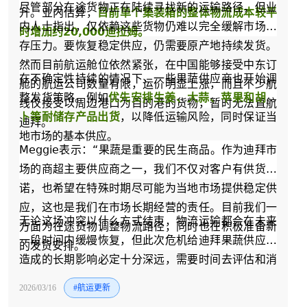
尽管部分在途货物正在陆续寻找新的运输路径，但业
升。业内估算，
目前单个集装箱的整体物流成本较平
内人士指出，仅依赖这些货物仍难以完全缓解市场库
时增加约20,000迪拉姆。
存压力。要恢复稳定供应，仍需要原产地持续发货。
然而目前航运舱位依然紧张，在中国能够接受中东订
在不确定性持续的情况下，一些果蔬供应商也开始调
舱的航运公司数量有限，运价明显上涨，而且不少航
整发货策略。例如
优先安排生姜、大蒜、苹果和胡萝
线仅接受以周边港口为目的港的货物，暂时无法直航
卜等耐储存产品出货
，以降低运输风险，同时保证当
迪拜。
地市场的基本供应。
Meggie表示：“果蔬是重要的民生商品。作为迪拜市
场的商超主要供应商之一，我们不仅对客户有供货承
诺，也希望在特殊时期尽可能为当地市场提供稳定供
应，这也是我们在市场长期经营的责任。目前我们一
无论这场冲突以什么方式结束，物流运输都会在未来
方面为在途货物调整物流路径，同时也在积极准备新
一段时间内缓慢恢复，但此次危机给迪拜果蔬供应链
的发货安排。”
造成的长期影响必定十分深远，需要时间去评估和消
化。此次事件也再次提醒业界，在高度依赖进口的业
2026/03/16
#航运更新
务内容下，建立更加灵活和多元化的供应链体系，对