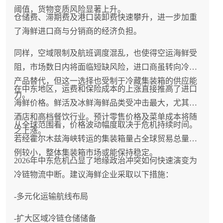
阈值，货物变质风险显著上升。
仓储费、滞期费及港口装卸费快速攀升，进一步加重
了海鲜进口商与分销商的经济负担。
同样，空域限制及航班调度混乱，也使得空运海鲜受
阻，市场数日内将面临短缺风险，进口商虽转向冷冻
产品替代，但这一选择也受制于冷藏集装箱的供应能
在中东地区，运费和保险成本的上涨直接推高了进口
力。
海鲜价格。鲜活及冰鲜海鲜品类受冲击最大，尤其是
酒店和高档餐饮行业。预计零售价格及菜单成本将随
从全球范围看，价格波动幅度取决于危机持续时间。
之上涨。
若经霍尔木兹海峡转运的集装箱量占全球贸易总量比
例较小，整体集装箱市场或能保持稳定。
2026年中东危机凸显了地缘政治冲突如何快速演变为
冷链物流中断。建议海鲜企业采取以下措施：
-多元化运输航线布局
-扩大区域冷链仓储储备