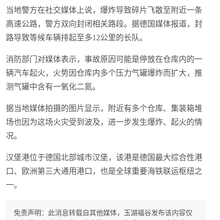
当地警方在社交媒体上说，爆炸导致碎片飞散至附近一条
高速公路，警方双向封闭相关路段。据德国媒体报道，封
路导致等候车辆排起至多12公里的长队。
消防部门对媒体表示，事故原因可能是停放在仓库内的一
辆汽车起火，火势因仓库内多个压力气罐爆炸而扩大，推
测气罐中含有一氧化二氮。
据当地媒体拍摄的图片显示，附近有多个仓库、集装箱堆
场也因为这场火灾受到波及，进一步发生爆炸、起火的情
况。
汉堡港位于德国北部城市汉堡，该港是德国最大综合性港
口、欧洲第三大通用港口，也是全球重要海铁联运枢纽之
一。
免责声明：此消息转载自其他媒体，玉湖福谷发布该内容仅