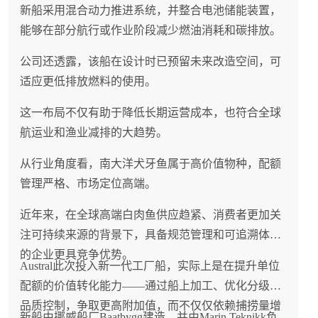
新船采用混合动力推进系统，并整合电池储能装置，
能够在部分航行或作业阶段减少燃油消耗和碳排放。
公司还透露，该船在设计时已预留未来改造空间，可
适应更低排放燃料的使用。
这一布局不仅有助于降低长期运营成本，也符合全球
航运业和渔业减排的大趋势。
从行业角度看，南大洋犬牙鱼属于高价值物种，配额
管理严格、市场定位高端。
近年来，在全球高端白肉鱼供应趋紧、消费者更加关
注可持续来源的背景下，具备规范管理和可追溯体系
的企业更具竞争优势。
Austral此次投入新一代工厂船，实际上是在提升单位
配额的价值转化能力——通过船上加工、优化分级和
品质控制，争取更高附加值，而不仅仅依赖捕捞量增
新船由挪威船厂Baatbygg建造，并由Marin Teknikk负