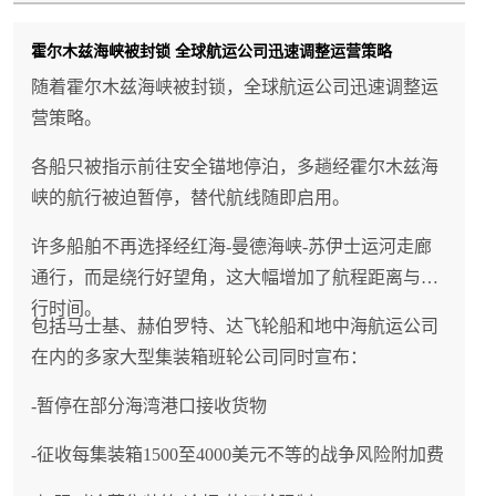
于保障供应链的稳定具有重要意义。
霍尔木兹海峡被封锁 全球航运公司迅速调整运营策略
随着霍尔木兹海峡被封锁，全球航运公司迅速调整运
营策略。
各船只被指示前往安全锚地停泊，多趟经霍尔木兹海
峡的航行被迫暂停，替代航线随即启用。
许多船舶不再选择经红海-曼德海峡-苏伊士运河走廊
通行，而是绕行好望角，这大幅增加了航程距离与航
行时间。
包括马士基、赫伯罗特、达飞轮船和地中海航运公司
在内的多家大型集装箱班轮公司同时宣布：
-暂停在部分海湾港口接收货物
-征收每集装箱1500至4000美元不等的战争风险附加费