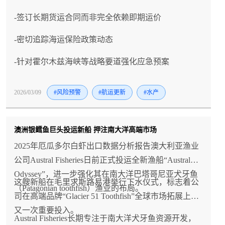
-签订长期货运合同而非完全依赖即期运价
-密切追踪海运保险政策动态
-针对霍尔木兹海峡等战略要道强化应急预案
2026/03/09
#风险预警
#航运更新
#水产
澳洲银鳕鱼巨头投运新船 押注南大洋高端市场
2025年厄瓜多尔白虾出口数据分析报告澳大利亚渔业
公司Austral Fisheries日前正式投运全新渔船“Austral
Odyssey”，进一步强化其在南大洋巴塔哥尼亚犬牙鱼
这艘新船在毛里求斯路易港举行下水仪式，标志着公
（Patagonian toothfish）渔业的布局。
司在高端品牌“Glacier 51 Toothfish”全球市场拓展上的
又一次重要投入。
Austral Fisheries长期专注于南大洋犬牙鱼资源开发，