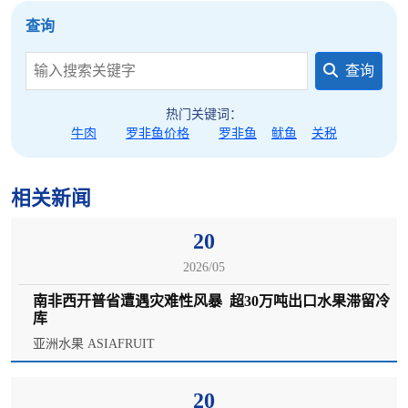
查询
查询
热门关键词：
牛肉
罗非鱼价格
罗非鱼
鱿鱼
关税
相关新闻
20
2026/05
南非西开普省遭遇灾难性风暴 超30万吨出口水果滞留冷
库
亚洲水果 ASIAFRUIT
20