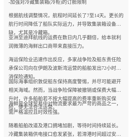
-加强对冷藏集装箱(冷柜)的订舱限制
根据航线调整情况，航程时间延长了7至14天。更长的
航行时间降低了船队实际运力，并导致集装箱设备短
缺，尤其是冷藏箱。
亚洲至迪拜航线的运费在数日内几乎翻倍，给本就利
润微薄的海鲜出口商带来直接压力。
海运保险业迅速作出反应，多家战争险及船东责任险
承保公司向在伊朗及波斯湾运营的船舶发出72小时取
消保险通知。
国际海事组织敦促船东保持高度警惕，并尽可能避开
相关海域。然而，当战争险保障被撤销或保费大幅飙
升时，许多船舶若不按大幅提高的费率重新购买保
海鲜是全球贸易中对物流要求最为严苛的商品之一，
险，便无法合法运营。
需严格温控且时效性强。
随着船舶改道及港口拥堵加剧，等待时间持续延长。
冷藏集装箱供电接口愈发紧张，若滞港时间超过安全