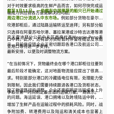
对于时效要求极高的生鲜产品而言，如何尽快完成运
截至3月11日，一些载有中国果蔬的船只已开始通过
输成为供应链各方亟需解决的问题。
周边港口分流进入中东市场。
例如部分货物在豪尔法
坎港卸柜后，通过陆路运输转运至迪拜；另有部分船
只选择在阿曼苏哈尔港、塞拉莱港或沙特吉达港等港
奕天壹迪拜分公司中东区首席代表Meggie Peng表
口中转。此外，还有部分货柜暂时停留在南亚及东南
示，目前供应链企业正密切跟踪各港口及航运公司的
亚港口等待进一步安排。
最新安排，以便及时调整物流方案。
“在当前情况下，货物最终会在哪个港口卸柜往往要到
最后阶段才能确定，这对地面物流接应提出了很高要
求。特别是部分港口的冷藏插电位有限，处理能力受
到限制，因此我们需要持续跟进各港口及货柜状态，
除了物流路径的调整，企业还面临明显运输成本上升
争取在第一时间制定最合适的运输方案。”她表示。
的问题。海运延误、港口拥堵以及跨境陆运中转，都
增加了生鲜产品在运输过程中的损耗风险。同时，战
争附加费、转港费用以及陆运和清关成本也显著上