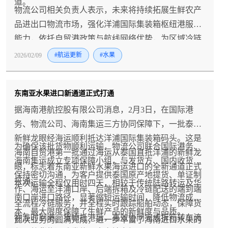
道。
物流公司相关负责人表示，未来将持续拓展生鲜农产
品进出口物流市场，强化洋浦国际集装箱枢纽港服务
能力，依托自贸港政策与航线网络优势，为区域冷链
物流发展和消费市场升级注入新动能。
2026/02/09
#航运更新
#水果
东南亚水果进口新通道正式打通
据海南港航控股有限公司消息，2月3日，在国际港
务、物流公司、海南集运三方协同保障下，一批泰国
新鲜龙眼经海运顺利抵达洋浦国际集装箱码头。这是
为确保该批货物顺利运输，物流公司联合国际港务、
海南自贸港第一批通过海运从泰国直抵洋浦的新鲜龙
海南集运成立专项保障小组，与发货方、国内收货方
眼，标志着东南亚新鲜水果海运进口的全新通道正式
保持密切沟通，为客户提供泰国原产地提货、单证制
打通。
本次运输全程仅用时四天，相较于传统陆路转运及华
作、海运至洋浦口岸、后端拆箱及冷链配送的端到端
南口岸进口路径，显著缩短运输时间，降低物流成
全流程冷链服务，并全程实时跟踪船舶动态，保障货
本，最大限度保障了生鲜产品的新鲜度与品质。
物准时到港。货物抵港后，高效协同完成拆箱转车流
此次业务的圆满完成，进一步丰富了海南进口水果的