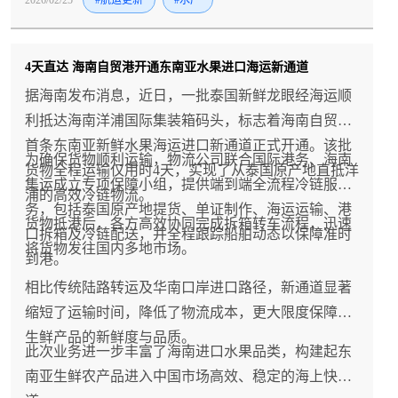
2026/02/25
#航运更新
#水产
4天直达 海南自贸港开通东南亚水果进口海运新通道
据海南发布消息，近日，一批泰国新鲜龙眼经海运顺
利抵达海南洋浦国际集装箱码头，标志着海南自贸港
首条东南亚新鲜水果海运进口新通道正式开通。该批
为确保货物顺利运输，物流公司联合国际港务、海南
货物全程运输仅用时4天，实现了从泰国原产地直抵洋
集运成立专项保障小组，提供端到端全流程冷链服
浦的高效冷链物流。
务，包括泰国原产地提货、单证制作、海运运输、港
货物抵港后，各方高效协同完成拆箱转车流程，迅速
口拆箱及冷链配送，并全程跟踪船舶动态以保障准时
将货物发往国内多地市场。
到港。
相比传统陆路转运及华南口岸进口路径，新通道显著
缩短了运输时间，降低了物流成本，更大限度保障了
生鲜产品的新鲜度与品质。
此次业务进一步丰富了海南进口水果品类，构建起东
南亚生鲜农产品进入中国市场高效、稳定的海上快车