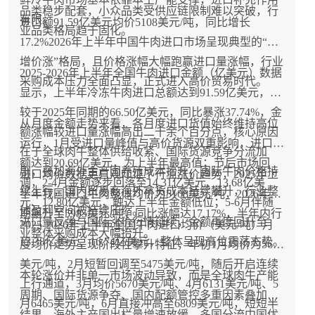
品类稳步配套，小众品类受供应链限制难以突破，行
有限。
进口额91.59亿美元均价5108美元/吨，同比增长
业品类格局趋于固化。
17.2%2026年上半年中国牛肉进口市场呈现典型的“量
增价涨”格局，且价格涨幅大幅跑赢进口量涨幅，行业
2025-2026年上半年全国牛肉进口金额（亿美元）数据
采购成本压力全面凸显，正式进入高价贸易时代。
显示，上半年冷冻牛肉进口总额达到91.59亿美元，相
较于2025年同期的66.50亿美元，同比暴涨37.74%，金
从月度金额走势来看，各月度进口货值始终维持高位
额涨幅较进口量涨幅高出二十余个百分点，核心原因
运行，1月受进口量峰值与高价货源双重影响，进口金
在于全球肉牛整体供给收紧、国际货源竞争分流加
额达到20.69亿美元，为上半年最高值；节后市场回
剧，叠加海外主产国养殖成本抬升，国际牛肉价格持
进口均价数据更直观印证了行业涨价趋势，2025年上
调，2-4月金额逐步回落至14.31亿美元、13.68亿美
续上行，国内贸易商海外拿货成本持续攀升，行业整
半年我国进口牛肉整体均价为5108美元/吨，2026年同
元、12.80亿美元，触达上半年金额低位；5-6月伴随
体盈利空间被持续压缩。
期飙升至5985美元/吨，同比涨幅达17.17%，半年内行
进口量反弹与国际涨价行情延续，金额再度回升至
2025-2026年上半年全国牛肉进口均价（美元/吨）月
业整体采购成本大幅抬升。
13.38亿美元、16.74亿美元，整体呈现高位震荡态势。
度均价走势呈现阶段性攀升特征，年初1月均价为5647
美元/吨，2月短暂回调至5475美元/吨，随后开启连续
本轮涨价并非单一市场波动导致，而是全球肉牛产能
上行通道，3月均价5670美元/吨、4月6131美元/吨、5
周期、国际货源争夺、国内配额管控多重因素叠加的
月6465美元/吨，6月直接冲高至6809美元/吨，短短半
结果，海外主产国出栏量增速放缓、多国分流中国优