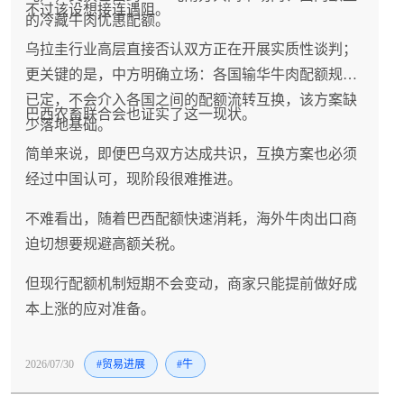
不过该设想接连遇阻。
的冷藏牛肉优惠配额。
乌拉圭行业高层直接否认双方正在开展实质性谈判；
更关键的是，中方明确立场：各国输华牛肉配额规则
已定，不会介入各国之间的配额流转互换，该方案缺
巴西农畜联合会也证实了这一现状。
少落地基础。
简单来说，即便巴乌双方达成共识，互换方案也必须
经过中国认可，现阶段很难推进。
不难看出，随着巴西配额快速消耗，海外牛肉出口商
迫切想要规避高额关税。
但现行配额机制短期不会变动，商家只能提前做好成
本上涨的应对准备。
2026/07/30
#贸易进展
#牛