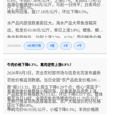
0.4%；牛肉67.38元/公斤，上涨0.7%；羊肉64.72元/公
鸡蛋价格维持9.84元/公斤，与前一日持平；白条鸡价
斤，上涨0.3%。
格有所回落，报17.18元/公斤，环比下降0.5%。
水产品内部涨跌差距拉大。海水产品大带鱼涨幅突
出，批发价43.86元/公斤，单日上涨3.8%；鲤鱼、鲫
鱼也有所抬升，分别上涨2.5%、0.5%；而白鲢鱼价格
走弱，环比下降3.2%。
2026/08/04
#价格行情
#猪
#羊
#牛
牛肉价格下降0.3%、禽肉逆势上涨0.8%！
2026年8月3日，农业农村部市场与信息化司发布最新
农批价格监测数据。当日全国“农产品批发价格200指
数”报113.32，较上周五下降0.29个点；核心“菜篮子”
畜禽肉类价格整体小幅回落，仅禽类单品逆势上涨。
产品批发价格指数为113.42，环比下降0.35个点。整体
截至当日14时，全国农批市场猪肉均价15.70元/公斤，
生鲜行情呈现肉品普遍走弱、水产大幅涨价的分化格
环比下跌0.8%。
局。
牛肉均价66.93元/公斤，小幅下降0.3%；羊肉价格跌