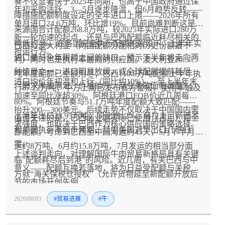
奏不仅显著快于2025年同期，也高于中国政府通过保
年初采购活跃，3—5月逐步降温，但6月趋势反转——
障措施配额制度设定的全年进口上限——2026年所有
单月进口24.6万吨，环比增19%。目前尚难判断这是
来源国合计配额268.8万吨，较2025年实际进口280万
新一轮加速的起点，还是与巴西配额临近耗尽相关的
吨低约4%。在各国完全执行配额的假设下，上半年实
巴西与澳大利亚（两国配额分配相对历史份额最不
抢运行为。
进口量与全年限额之间的缺口，预示下半年将走向两
利）同时也是执行率最高的供应国。澳大利亚20.5万
种情景之一：进口明显放缓，或全球配额提前耗尽
吨年度配额已全额用尽；巴西110.6万吨配额上半年执
进口均价年初温和上行（同比约10%），至上半年末
（需求未被满足、价格抬升、商业条款面临调整）。
行87.22万吨，中方上周已发布官方警报，使用率触及
加速至同比涨超30%。阿根廷港口FOB价近几周每吨
80%。阿根廷节奏与51.1万吨年度配额大致匹配——
抬升200—300美元。后续走势不仅取决于中国国内需
上半年出口23.95万吨，同比增12%。乌拉圭、新西兰
值得关注的是，巴西商业端实际已使用（占用）完全
求强度，也取决于巴西作为核心供应国的策略选择。
和美国执行率低于预期，其中美国对华出口几乎归
部配额。考虑到巴西至中国海运约45天，5月下半月发
零。
运约8万吨、6月约15.8万吨，7月发运的相当部分面
上述谈判走向，对理解国际牛肉贸易新格局具有关键
临"配额耗尽后到港"的风险。近几周，有关巴西与中
意义——配额互换若落地，将为日益受配额与关税调
方就"海关保税仓授权"（允许货物延至新配额开放后
节的市场开创先例
正式入境）的谈判传闻再度升温——澳大利亚也在评
2026/08/03
#贸易进展
#牛
估类似方案。与此同时，巴西与乌拉圭等国的配额互
换谈判亦有报道，涉及约10万吨中国市场份额交换巴