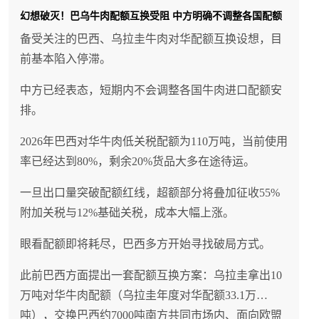
西在欧盟贸易协定项下的较小配额。
幻想破灭！巴乌牛肉配额互换受阻 中方明确不调整各国配额
备受关注的巴西、乌拉圭牛肉对华配额互换设想，目
前基本陷入停滞。
中方已经表态，短期内不会调整各国牛肉进口配额安
排。
2026年巴西对华牛肉低关税配额为110万吨，当前使用
率已经达到80%，剩余20%货品大多在途待运。
一旦出口量突破配额红线，超额部分将叠加征收55%
附加关税与12%基础关税，成本大幅上涨。
眼看配额即将耗尽，巴西多方开始寻找破局方式。
此前巴西方面提出一套配额互换方案：乌拉圭拿出10
万吨对华牛肉配额（乌拉圭年度对华配额33.1万
吨），交换巴西约7000吨南方共同市场内、面向欧盟