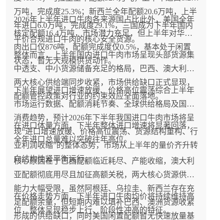
万吨，完成度25.3%；新西兰全年配额20.6万吨，上半
2026年上半年进口牛肉各来源国占比此外，美国全年
年进口6.0万吨，完成度29.1%，三国成为下半年国内
核定配额16.4万吨，市场潜力充足，但上半年对华牛
平价合规进口牛肉的核心安全货源。
肉出口仅876吨，配额完成度仅0.5%，基本处于闲置
整体而言，上半年国内进口牛肉市场呈现头部货源集
状态，暂无大规模供货动作。
中透支、中小货源储备充足的格局，巴西、澳大利亚
两大核心供给端同步收紧，市场供给缺口正式显现，
下半年展望进口增速放缓、价格高位震荡综合上半年
配额管控政策对行业的约束效应全面落地。
市场运行数据、配额消耗节奏、全球供给格局及国内
消费趋势，预计2026年下半年我国进口牛肉市场将呈
在进口体量方面，下半年整体进口增速将显著回落，
现“进口增速放缓、价格高位震荡、货源结构重构、行
全年进口总量难以突破往年高位。
业利润收缩”的整体态势，市场从上半年的量价齐升转
向结构性紧平衡运行。
核心原因在于巴西配额临近耗尽、产能收缩，澳大利
亚配额彻底用尽且加征高额关税，两大核心货源供给
能力大幅受限，虽然阿根廷、乌拉圭、新西兰存在充
在价格走势方面，下半年进口牛肉均价将持续维持高
足配额余量，但短期内难以填补巴西、澳洲货源收紧
位，整体呈现稳步上行、阶段性冲高的特征。
形成的供给缺口，同时美国闲置配额暂无快速放量基