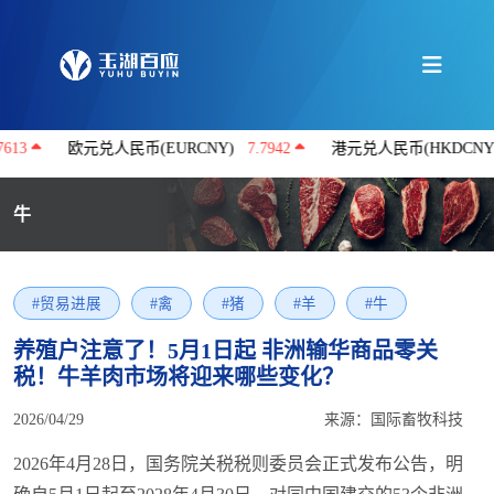
欧元兑人民币(EURCNY)
7.7942
港元兑人民币(HKDCNY)
0.8622
牛
#贸易进展
#禽
#猪
#羊
#牛
养殖户注意了！5月1日起 非洲输华商品零关
税！牛羊肉市场将迎来哪些变化？
2026/04/29
来源：国际畜牧科技
2026年4月28日，国务院关税税则委员会正式发布公告，明