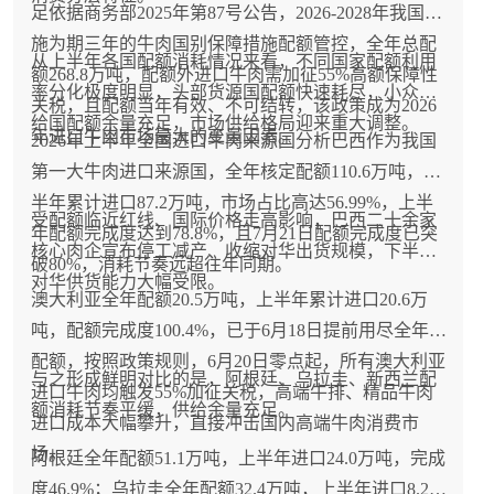
足依据商务部2025年第87号公告，2026-2028年我国实
施为期三年的牛肉国别保障措施配额管控，全年总配
从上半年各国配额消耗情况来看，不同国家配额利用
额268.8万吨，配额外进口牛肉需加征55%高额保障性
率分化极度明显，头部货源国配额快速耗尽，小众供
关税，且配额当年有效、不可结转，该政策成为2026
给国配额余量充足，市场供给格局迎来重大调整。
年进口牛肉市场最大的变量因素。
2026年上半年全国进口牛肉来源国分析巴西作为我国
第一大牛肉进口来源国，全年核定配额110.6万吨，上
半年累计进口87.2万吨，市场占比高达56.99%，上半
受配额临近红线、国际价格走高影响，巴西二十余家
年配额完成度达到78.8%，且7月21日配额完成度已突
核心肉企宣布停工减产、收缩对华出货规模，下半年
破80%，消耗节奏远超往年同期。
对华供货能力大幅受限。
澳大利亚全年配额20.5万吨，上半年累计进口20.6万
吨，配额完成度100.4%，已于6月18日提前用尽全年
配额，按照政策规则，6月20日零点起，所有澳大利亚
与之形成鲜明对比的是，阿根廷、乌拉圭、新西兰配
进口牛肉均触发55%加征关税，高端牛排、精品牛肉
额消耗节奏平缓，供给余量充足。
进口成本大幅攀升，直接冲击国内高端牛肉消费市
场。
阿根廷全年配额51.1万吨，上半年进口24.0万吨，完成
度46.9%；乌拉圭全年配额32.4万吨，上半年进口8.2