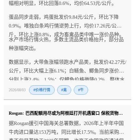
幅相对明显，环比回落0.6%，均价64.53元/公斤。
蛋品同步走弱，鸡蛋批发价9.84元/公斤，环比下降
0.9%。唯独白条鸡行情逆势上行，均价17.26元/公
斤，环比上涨0.8%，成为畜禽品类中唯一涨价品种。
水产市场行情火热，多数主流品类价格抬升，部分品
种涨幅突出。
数据显示，大带鱼涨幅领跑水产品类，批发价42.27元/
公斤，环比大幅上涨6.1%；白鲢鱼、鲫鱼同步涨价，
分别上涨2.4%、1.5%；仅鲤鱼价格微降0.2%，整体水
产涨价氛围浓厚。
2026/08/03
#价格行情
#禽
#牛
Rosgan: 巴西配额用尽或为阿根廷打开机遇窗口 保税货物延期使用明年配额谈判升温
据Rosgan援引中国海关总署数据，2026年上半年中国
牛肉进口量达153万吨，同比增长17.5%。当前采购节