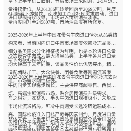
拿下上半年进口峰值，节后市场需求回落，2-5月进口
量持续走低，从261386吨逐步回落至206957吨，月度
6月随着下游餐饮、卤味加工企业补库需求启动，进口
进口规模持续收缩，市场进入传统消费淡季。
量再度回升至245807吨，市场活跃度有所修复。
2025-2026年上半年中国冻带骨牛肉进口情况从品类结
构来看，当前国内进口牛肉市场高度依赖冷冻品类，
细分品类需求分化特征极为鲜明，也是本轮进口总量
冷冻带骨牛肉成为最大增量品类，上半年各月进口量
增长的核心驱动力。
均大幅高于去年同期，该品类性价比优势突出，精准
适配卤味加工、大众快餐、团餐食堂等刚需流通渠
2025-2026年上半年中国冻去骨牛肉进口情况冷冻去骨
道，市场需求刚性极强。
牛肉同步实现稳步增长，主要供应商超零售、西餐烘
焙、高端生鲜消费市场，贴合居民消费升级需求。
与之相对，冻整头、半头牛肉进口规模极小，未形成
市场化流通格局，鲜冷牛肉则受长途冷链运输成本偏
高、国际检疫准入门槛严苛等因素制约，月度进口量
整体来看，上半年进口牛肉品类结构完全贴合国内分
仅维持数千吨规模，始终无法实现规模化供应，国内
层消费需求，刚需大众品类主导进口增量，高端细分
鲜冷牛肉市场基本依靠本土产能支撑，进口补充作用