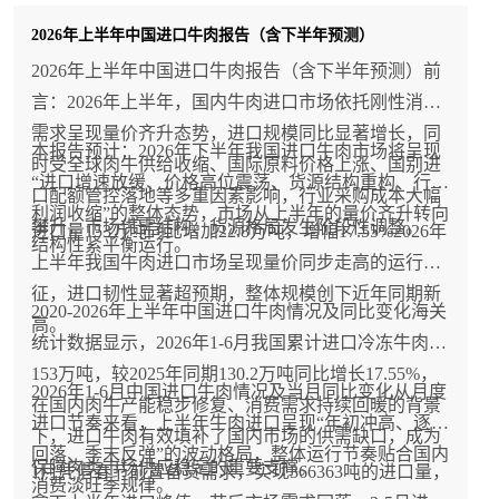
2026年上半年中国进口牛肉报告（含下半年预测）
2026年上半年中国进口牛肉报告（含下半年预测）前
言：2026年上半年，国内牛肉进口市场依托刚性消费
需求呈现量价齐升态势，进口规模同比显著增长，同
本报告预计：2026年下半年我国进口牛肉市场将呈现
时受全球肉牛供给收缩、国际原料价格上涨、国别进
“进口增速放缓、价格高位震荡、货源结构重构、行业
口配额管控落地等多重因素影响，行业采购成本大幅
利润收缩”的整体态势，市场从上半年的量价齐升转向
攀升，市场供需结构、货源格局发生阶段性调整。
进口量153万吨同比增加22.8万吨，增幅17.55%2026年
结构性紧平衡运行。
上半年我国牛肉进口市场呈现量价同步走高的运行特
征，进口韧性显著超预期，整体规模创下近年同期新
2020-2026年上半年中国进口牛肉情况及同比变化海关
高。
统计数据显示，2026年1-6月我国累计进口冷冻牛肉
153万吨，较2025年同期130.2万吨同比增长17.55%，
2026年1-6月中国进口牛肉情况及当月同比变化从月度
在国内肉牛产能稳步修复、消费需求持续回暖的背景
进口节奏来看，上半年牛肉进口呈现“年初冲高、逐季
下，进口牛肉有效填补了国内市场的供需缺口，成为
回落、季末反弹”的波动格局，整体运行节奏贴合国内
保障肉类市场供应稳定的重要支撑。
1月凭借春节前置备货需求，实现366363吨的进口量，
消费淡旺季规律。