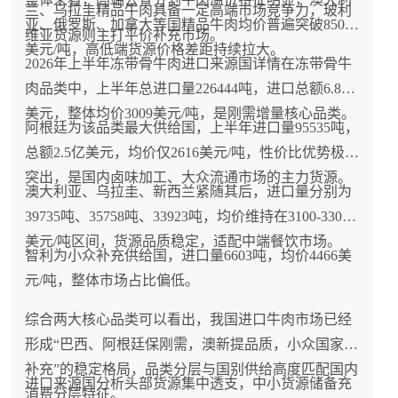
兰、乌拉圭精品牛肉具备一定高端市场竞争力，玻利
亚、俄罗斯、加拿大等国精品牛肉均价普遍突破8500
维亚货源则主打平价补充市场。
美元/吨，高低端货源价格差距持续拉大。
2026年上半年冻带骨牛肉进口来源国详情在冻带骨牛
肉品类中，上半年总进口量226444吨，进口总额6.8亿
美元，整体均价3009美元/吨，是刚需增量核心品类。
阿根廷为该品类最大供给国，上半年进口量95535吨，
总额2.5亿美元，均价仅2616美元/吨，性价比优势极为
突出，是国内卤味加工、大众流通市场的主力货源。
澳大利亚、乌拉圭、新西兰紧随其后，进口量分别为
39735吨、35758吨、33923吨，均价维持在3100-3300
美元/吨区间，货源品质稳定，适配中端餐饮市场。
智利为小众补充供给国，进口量6603吨，均价4466美
元/吨，整体市场占比偏低。
综合两大核心品类可以看出，我国进口牛肉市场已经
形成“巴西、阿根廷保刚需，澳新提品质，小众国家做
补充”的稳定格局，品类分层与国别供给高度匹配国内
进口来源国分析头部货源集中透支，中小货源储备充
消费分层特征。