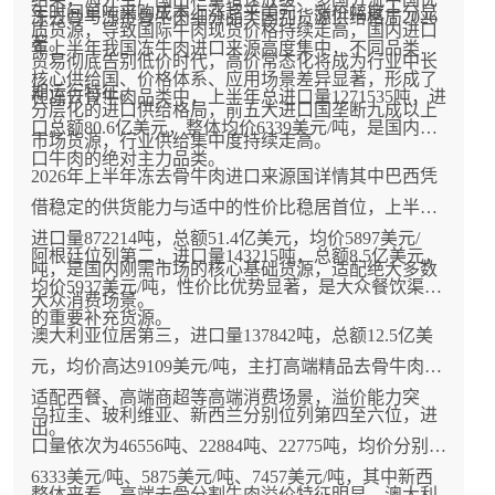
年时间单吨采购成本上涨超千美元，涨价幅度十分显
冻去骨与冻带骨牛肉细分品类国别货源供给格局2026
质货源，导致国际牛肉现货价格持续走高，国内进口
著。
年上半年我国冻牛肉进口来源高度集中，不同品类的
贸易彻底告别低价时代，高价常态化将成为行业中长
核心供给国、价格体系、应用场景差异显著，形成了
期运行特征。
在冻去骨牛肉品类中，上半年总进口量1271535吨，进
分层化的进口供给格局，前五大进口国垄断九成以上
口总额80.6亿美元，整体均价6339美元/吨，是国内进
市场货源，行业供给集中度持续走高。
口牛肉的绝对主力品类。
2026年上半年冻去骨牛肉进口来源国详情其中巴西凭
借稳定的供货能力与适中的性价比稳居首位，上半年
进口量872214吨，总额51.4亿美元，均价5897美元/
阿根廷位列第二，进口量143215吨，总额8.5亿美元，
吨，是国内刚需市场的核心基础货源，适配绝大多数
均价5937美元/吨，性价比优势显著，是大众餐饮渠道
大众消费场景。
的重要补充货源。
澳大利亚位居第三，进口量137842吨，总额12.5亿美
元，均价高达9109美元/吨，主打高端精品去骨牛肉，
适配西餐、高端商超等高端消费场景，溢价能力突
乌拉圭、玻利维亚、新西兰分别位列第四至六位，进
出。
口量依次为46556吨、22884吨、22775吨，均价分别为
6333美元/吨、5875美元/吨、7457美元/吨，其中新西
整体来看，高端去骨分割牛肉溢价特征明显，澳大利