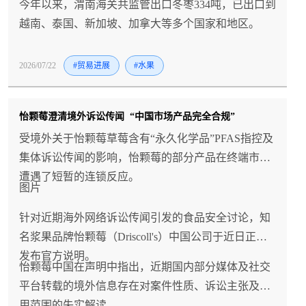
今年以来，渭南海关共监管出口冬枣334吨，已出口到
越南、泰国、新加坡、加拿大等多个国家和地区。
2026/07/22
#贸易进展
#水果
怡颗莓澄清境外诉讼传闻 “中国市场产品完全合规”
受境外关于怡颗莓草莓含有“永久化学品”PFAS指控及
集体诉讼传闻的影响，怡颗莓的部分产品在终端市场
遭遇了短暂的连锁反应。
图片
针对近期海外网络诉讼传闻引发的食品安全讨论，知
名浆果品牌怡颗莓（Driscoll's）中国公司于近日正式
发布官方说明。
怡颗莓中国在声明中指出，近期国内部分媒体及社交
平台转载的境外信息存在对案件性质、诉讼主张及适
用范围的失实解读。