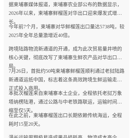
据柬埔寨媒体报道，柬埔寨农业部公布的数据显示，
2026年以来，柬埔寨鲜榴莲对华出口迎来爆发式增
长。
今年前7个月，柬埔寨对华鲜榴莲出口量达5738吨，较
2025年全年总量激增近40倍。
跨境陆路物流新通道的开通，成为此次贸易量井喷的
核心关键，彻底改写了柬埔寨生鲜农产品对华出口格
局。
7月26日，首批约50吨柬埔寨鲜榴莲顺利通过老挝陆路
新通道运抵中国，标志着这条高效跨境生鲜运输走廊
正式投入商用。
本批次榴莲来自柬埔寨本土企业，全程依托老挝万象
塔纳楞陆港，通过公路与中老铁路联运，运输时间压
缩至仅5天。
在此之前，柬埔寨榴莲出口长期依赖传统海运，全程
耗时15至20天。
漫长运输周期极易造成果品损耗高、物流成本高企、