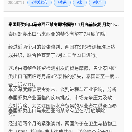
2026/07/21
#海关发布
#水果
#禽
#水产
泰国虾类出口马来西亚禁令即将解除！7月底前恢复 月均400吨市场重开
泰国虾类出口马来西亚的禁令有望在7月底解除！
经过近两个月的紧张谈判，两国在SPS检测标准上达
成共识，联合检查定于7月21日至23日进行。
这场由海鲈鱼残留检测引发的贸易摩擦，曾让泰国虾
类出口商面临每月超4亿泰铢的损失，泰国甚至一度准
备上诉WTO。
本文深度解读禁令始末、谈判进程与产业影响，分析
泰国虾类产业面临的疾病挑战、市场竞争压力及政府
应对策略，为关注国际水产贸易的从业者提供全面参
泰国虾类出口马来西亚的禁令有望在7月底解除！
考。
经过近两个月的紧张谈判，两国终于在卫生与植物卫
生（SPS）检测标准上达成共识，联合检查定于7月21