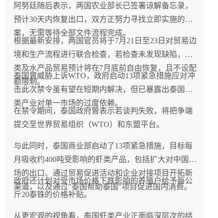
阿努廷随后表示，两国农业部长已签署谅解备忘录，
预计30天内恢复出口，双方正努力寻找立即实施的方
案，无需等待全部文件流程完成。
根据最新安排，两国官员将于7月21日至23日对贸易边
境和生产流程进行联合检查，若检查未发现缺陷，虾
类及水产品贸易预计将在7月底前自由恢复，且不设配
泰国曾威胁上诉WTO，政府启动13项紧急措施应对冲
额限制。
击此次禁令虽有望在短期内解决，但已暴露出泰国虾
类产业对单一市场的过度依赖。
在禁令期间，泰国政府曾表示若谈判失败，将把争端
提交至世界贸易组织（WTO）和东盟平台。
与此同时，泰国商业部启动了13项紧急措施，目标每
月吸收约400吨受影响的虾类产品，包括扩大对中国市
场的出口、通过贸易促进活动和企业对接项目开拓新
政府还计划对受市场价格下跌影响的养殖户给予每公
渠道，以及通过"泰国帮助泰国"项目促进国内消费。
斤20泰铢的价格补贴。
从更宏观的视角看，泰国虾类产业正面临深层次的结