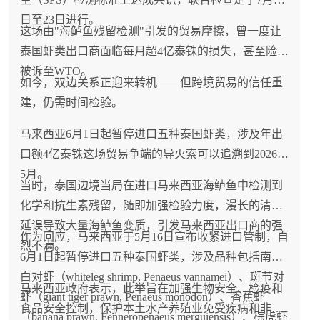
日至23日进行。
这场由"海鲈鱼残留检测"引发的贸易摩擦，曾一度让
泰国虾类出口商面临每月超4亿泰铢的损失，甚至险些
被诉至WTO。
如今，双边关系正迎来转机——但跨境贸易的信任重
建，仍需时间检验。
马来西亚6月1日起暂停进口五种泰国虾类，涉及年出
口额4亿泰铢这场贸易争端的导火索可以追溯到2026年
5月。
当时，泰国边境当局在进口马来西亚海鲈鱼中检测到
化学和抗生素残留，随即加强检验力度，漫长的清关
延误导致大量海鲈鱼变质，引发马来西亚出口商的强
作为回应，马来西亚于5月16日宣布收紧进口管制，自
烈不满。
6月1日起暂停进口五种泰国虾类，涉及品种包括南美
白对虾（whiteleg shrimp, Penaeus vannamei）、斑节对
马来西亚政府表示，此举旨在加强生物安全、检疫和
虾（giant tiger prawn, Penaeus monodon）、香蕉虾
食品安全控制，保护本土水产养殖业免受疾病和非法
（banana prawn, Fenneropenaeus merguiensis）、棕虎虾