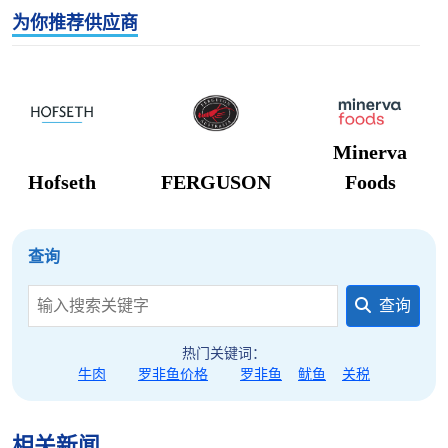
国市场）已为产业提供了缓冲；然而，这场因海鲈鱼
为你推荐供应商
残留检测而引发的"以牙还牙"式贸易摩擦暴露出更深
层的产业脆弱性——泰国虾类产量长期徘徊在27万
吨、远低于40万吨目标，抗生素残留问题甚至波及
BAP认证产品，使得泰国在与厄瓜多尔、印度等低成
本竞争对手的博弈中处于劣势，而马来西亚正在推行
Minerva
的更严格的进口监控体系意味着未来可能对更多农产
Hofseth
FERGUSON
Foods
品提出更高标准；对中国从业者而言，应抓住泰国拓
展中国市场的窗口期优化采购结构，同时密切关注泰
国虾类产业在疾病防控、可追溯体系和国际认证方面
查询
的改进进展，以在全球虾类供应链重构中占据主动，
查询
并为潜在的贸易摩擦升级做好合规预案。
热门关键词：
牛肉
罗非鱼价格
罗非鱼
鱿鱼
关税
相关新闻