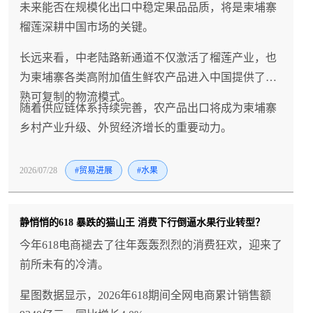
未来能否在规模化出口中稳定果品品质，将是柬埔寨
榴莲深耕中国市场的关键。
长远来看，中老陆路新通道不仅激活了榴莲产业，也
为柬埔寨各类高附加值生鲜农产品进入中国提供了成
熟可复制的物流模式。
随着供应链体系持续完善，农产品出口将成为柬埔寨
乡村产业升级、外贸经济增长的重要动力。
2026/07/28
#贸易进展
#水果
静悄悄的618 暴跌的猫山王 消费下行倒逼水果行业转型？
今年618电商褪去了往年轰轰烈烈的消费狂欢，迎来了
前所未有的冷清。
星图数据显示，2026年618期间全网电商累计销售额