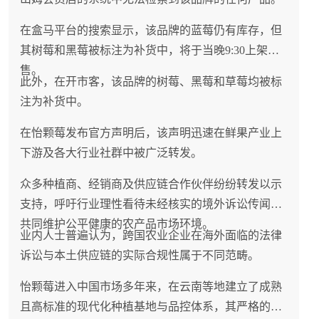
在盒马平台的搜索显示，该品牌的蓝莓仍有库存，但
其树莓和黑莓被标注为补货中，将于当晚9:30上架销
售。
此外，在开市客，该品牌的树莓、黑莓和草莓均被标
注为补货中。
在怡颗莓发布官方声明后，该声明迅速在鲜果产业上
下游及各大行业社群中被广泛转发。
众多种植商、经销商及供应链合作伙伴纷纷转发以示
支持，呼吁行业理性看待未经核实的境外诉讼传闻，
共同维护公平健康的农产品市场环境。
业内人士普遍认为，跨国农业企业在海外面临的法律
诉讼与本土供应链的实际合规性属于不同范畴。
怡颗莓进入中国市场多年来，在云南等地建立了成熟
且高标准的现代化种植基地与品控体系，其严格的农