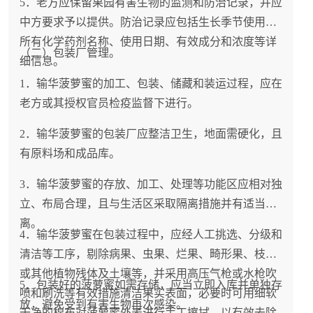
5．老方应保留果园有害生物的监测和防治记录，并应
中方要求予以提供。防治记录应包括生长季节使用的
所有化学药剂名称、使用日期、有效成分和浓度等详
（二）包装厂管理。
细信息。
1．输华菠萝蜜的加工、包装、储藏和装运过程，应在
老方或其授权官员检疫监督下进行。
2．输华菠萝蜜的包装厂应整洁卫生，地面需硬化，且
有原料场和成品库。
3．输华菠萝蜜的存放、加工、处理等功能区应相对独
立、布局合理，且与生活区采取隔离措施并有适当距
离。
4．输华菠萝蜜在包装过程中，应经人工挑选、分级和
清洁等工序，剔除病果、虫果、烂果、畸形果、枝叶
或其他植物残体及土壤等，并采用高压气枪或水枪吹
5．包装好的菠萝蜜如需存储，应当立即入库并单独存
喷和刷洗等有效措施清洁果实表面，必要时可用细软
放，避免受到有害生物再次感染。
干净的棉布对菠萝蜜外表进行手工擦拭，以有效去除