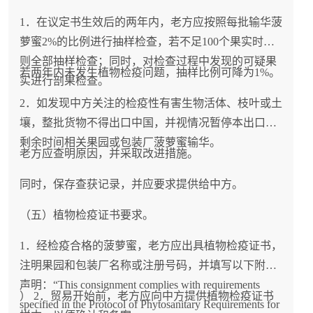
1．在议定书生效后的两年内，老方应按照每批输华菠
萝蜜2%的比例进行抽样检查，若不足100个果实时，
则全部抽样检查；同时，对检查过程中发现的可疑果
若两年内未发生植物检疫问题，抽样比例可降为1%。
实进行剖果检查。
2．如发现中方关注的检疫性有害生物活体、枝叶或土
壤，整批货物不得出口中国，并视情况暂停本出口季
剩余时间相关果园或包装厂菠萝蜜输华。
老方应查明原因，并采取改进措施。
同时，保存查获记录，并应要求提供给中方。
（五）植物检疫证书要求。
1．经检疫合格的菠萝蜜，老方应出具植物检疫证书，
注明果园和包装厂名称或注册号码，并填写以下附加
声明：“This consignment complies with requirements
） 2．贸易开始前，老方应向中方提供植物检疫证书
specified in the Protocol of Phytosanitary Requirements for