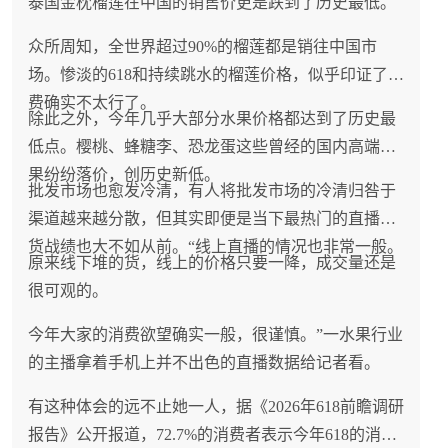
泰国金枕榴莲在中国的销售价更是跌到了历史最低。
众所周知，全世界超过90%的榴莲都是销往中国市
场。惨淡的618和持续跳水的榴莲价格，似乎印证了消
费确实不太行了。
除此之外，今年几乎大部分水果价格都达到了历史最
低点。樱桃、蜂糖李、恐龙蛋这些曾经的国内高端水
果纷纷落价，创历史新低。
批发市场也愈发冷清，有人将批发市场的冷清归咎于
渠道越来越分散，但其实即便是当下最热门的直播带
货战绩也大不如从前。“线上直播的情况也非常一般。
原来线下堆的货，线上的价格只要一降，成交量还是
很可观的。
今年大家的消费欲望确实一般，很谨慎。”一水果行业
的主播拿着手机上并不出色的直播数据给记者看。
有这种体会的远不止她一人，据《2026年618前瞻调研
报告》公开报道，72.7%的消费者表示今年618的消费