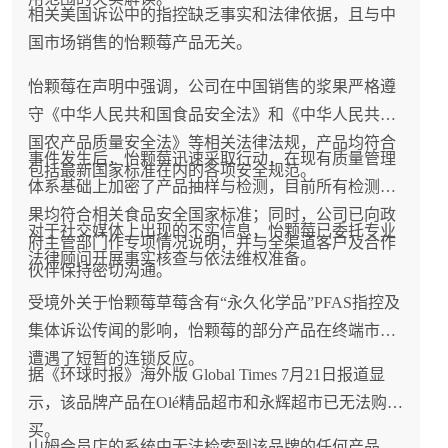
相关美国诉讼中的指控缺乏事实和法律依据，且与中
国市场销售的怡颗莓产品无关。
怡颗莓在声明中强调，公司在中国销售的浆果严格遵
守《中华人民共和国食品安全法》和《中华人民共和
国农产品质量安全法》等相关法律法规，产品均符合
事件发生后，怡颗莓迅速采取行动，在现有质量管理
包括最新国家标准在内的各项安全规范。
体系基础上加密了产品抽样与检测，目前所有检测结
果均符合相关食品安全国家标准；同时，公司已向政
对于社交媒体上出现的不实信息，怡颗莓已委托专业
府主管部门作专项情况说明，并与全渠道客户及合作
法律顾问开展事实核查与依法维权准备。
伙伴保持密切沟通。
受境外关于怡颗莓草莓含有“永久化学品”PFAS指控及
集体诉讼传闻的影响，怡颗莓的部分产品在终端市场
遭遇了短暂的连锁反应。
据《环球时报》海外版 Global Times 7月21日报道显
示，该品牌产品在Olé精品超市和永辉超市已无法购
买。
山姆会员店的系统中无法检索到该品牌的任何产品。