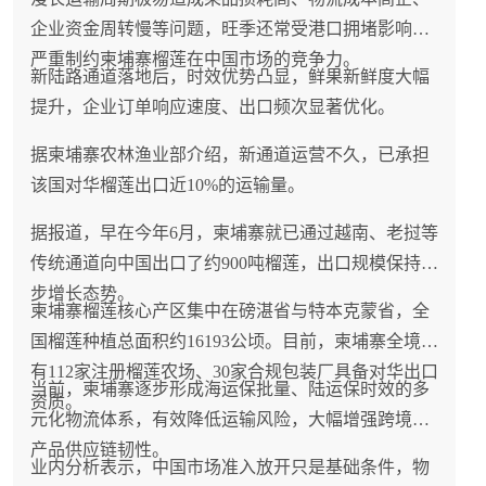
企业资金周转慢等问题，旺季还常受港口拥堵影响，
严重制约柬埔寨榴莲在中国市场的竞争力。
新陆路通道落地后，时效优势凸显，鲜果新鲜度大幅
提升，企业订单响应速度、出口频次显著优化。
据柬埔寨农林渔业部介绍，新通道运营不久，已承担
该国对华榴莲出口近10%的运输量。
据报道，早在今年6月，柬埔寨就已通过越南、老挝等
传统通道向中国出口了约900吨榴莲，出口规模保持稳
步增长态势。
柬埔寨榴莲核心产区集中在磅湛省与特本克蒙省，全
国榴莲种植总面积约16193公顷。目前，柬埔寨全境拥
有112家注册榴莲农场、30家合规包装厂具备对华出口
当前，柬埔寨逐步形成海运保批量、陆运保时效的多
资质。
元化物流体系，有效降低运输风险，大幅增强跨境农
产品供应链韧性。
业内分析表示，中国市场准入放开只是基础条件，物