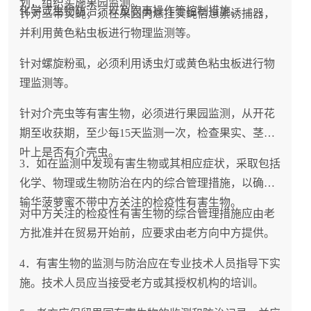
划，组织实施果园监测。
化学或生物防治，以及农事操作等控制措施。
针对三带实蝇，须在果园内悬挂实蝇信息素诱捕器，
并利用黄色粘虫板进行物理监测等。
针对螺旋粉虱，必须利用诱虫灯或黄色粘虫板进行物
理监测等。
针对介壳虫等有害生物，必须进行果园监测，从开花
期至收获期，至少每15天监测一次，检查果实、茎和
叶上是否有介壳虫。
3．如在监测中发现有害生物或其相应症状，采取包括
化学、物理或生物防治在内的综合管理措施，以确保
输华菠萝蜜不带中方关注的检疫性有害生物。
对中方关注的检疫性有害生物的综合管理措施应由老
方批准并在贸易开始前，应要求由老方向中方提供。
4．有害生物的监测与防治应在专业技术人员指导下实
施。技术人员应当接受老方或其授权机构的培训。