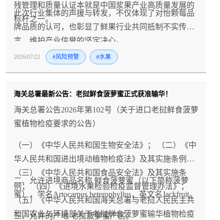
残管理和质量认证本就是中国浆果产业高质量发展的
此次行业集体的声援与转发，不仅体现了对怡颗莓品
标杆之一。
牌品质的认可，也彰显了鲜果行业共同抵制不实传
言、维护产业信誉的坚定决心。
2026/07/22
#风险预警
#水果
海关总署最新公告：老挝鲜食菠萝蜜正式获准输华！
海关总署公告2026年第102号（关于进口老挝鲜食菠萝
蜜植物检疫要求的公告）
（一）《中华人民共和国生物安全法》； （二）《中
华人民共和国进出境动植物检疫法》及其实施条例；
（三）《中华人民共和国食品安全法》及其实施条
二、允许进境商品名称 鲜食菠萝蜜（以下简称菠萝
例； （四）《进境水果检验检疫监督管理办法》；
蜜），学名Artocarpus heterophyllus，英文名Jackfruit。
（五）《中华人民共和国海关总署与老挝人民民主共
和国农业与环境部关于老挝鲜食菠萝蜜输华植物检疫
三、允许的产地 老挝菠萝蜜产区。