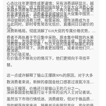
心态比往年更理性或更谨慎；另有消费调研显示，越
记者了解到，线上数据间接反映了今年大众消费心态
来越多消费者在选择商品时，不再只看价格，而是更
愈发谨慎务实，消费者逐渐戒掉往年大促集中囤货、
在意产品特色、实际需求和使用价值。
冲动尝鲜的消费习惯，按需采购、理性消费成为主
与此同时，即时零售常态化低价、直播间日日破价的
流。
消费新格局，彻底消解了618大促的专属价格优势，消
费者不再执着于节日集中采购，原本集中释放的水果
很显然，市场逻辑变了，在现在物质丰盛，现金流吃
消费需求被全年分散，节日大促的流量与销量红利持
紧的消费环境下，消费者更加理性，或者说他们只愿
续消退。
意为价值买单。
在价值点不够充分的情况下，他们更倾向于寻找平
替。
这一点或许解释了猫山王爆跌90%的原因，对于大多
数消费者来说，新鲜的泰国金枕口感甚过液氮冷冻的
猫山王榴莲，价格还只是猫山王的几分之一。
深耕泰国金枕榴莲行业十余年的业内人士对记者说，
虽然当下市场行情低迷、消费疲软，但对于做品质好
货的榴莲商家来说，销量并没有明显变化，变化的是