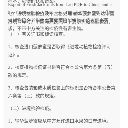
样本，以便确认和备案。
Export of Fresh Jackfruits from Lao PDR to China, and is
free from any quarantine pests of concern to China.”（该
七、进境检验检疫及不合格处理 输华菠萝蜜到达中国
批货物符合老挝鲜食菠萝蜜输华植物检疫议定书要
进境口岸时，中国海关按照以下要求实施检验检疫。
求，不带中方关注的检疫性有害生物。
（一）有关证书和标识核查。
1．核查进口菠萝蜜是否取得《进境动植物检疫许可
证》。
2．核查植物检疫证书是否符合本公告第六条第（五）
款的规定。
3．核查包装箱或木质包装上的标识是否符合本公告第
六条第（三）款的规定。
（二）进境检验检疫。
1．输华菠萝蜜应从中方允许进口水果的口岸进境。