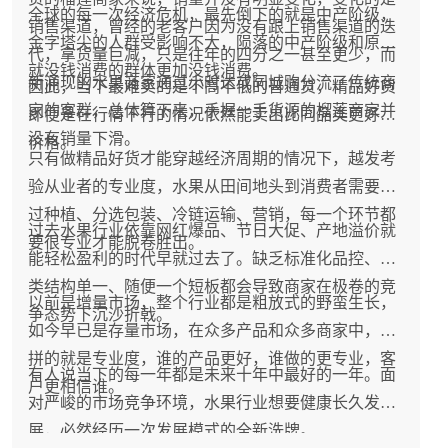
全球的每一次经济危机，最先倒下的就是中产阶级，
销售渠道，曾经的老客户因为没有跟上销售渠道的迭
金字塔尖的人群受影响不大，陨落的中产阶级和原本
代，拿货量巨减，只是往年的四分之一甚至更少，而
就没钱消费的群体更加没钱消费。
新涌现的水果商家通过小时达或同城购分流了传统商
因此，当下最难卖的是不高不低的普通货，精品好货
家的客群，总体算下来，手握一手货源的榴莲商家并
即便是在行情下行的情况依然能卖出比同品类更好的
没有销量下滑。
价格。
只有做精品好货才能穿越经济周期的情况下，越发考
验从业者的专业度，水果从田间地头到消费者需要经
过种植、分选包装、冷链运输、营销，每一个环节都
过去水果行业依靠网红爆品、节日大促、产地溢价就
要很专业才能脱卷胜出。
能轻松盈利的时代早就过去了。缺乏标准化品控、品
类结构单一、随便一个短板都会导致商家在极卷的竞
以前是增量市场，整个行业都是粗放式的野蛮生长，
争态势下沉沙折戟。
如今早已是存量市场，在众多产品和众多商家中，比
拼的就是专业度，谁的产品更好，谁做的更专业，客
有人说当下的每一年都是未来十年中最好的一年。面
户更相信谁。
对严峻的市场竞争环境，水果行业想要健康长久发
展，必然经历一次发展模式的全新洗牌。