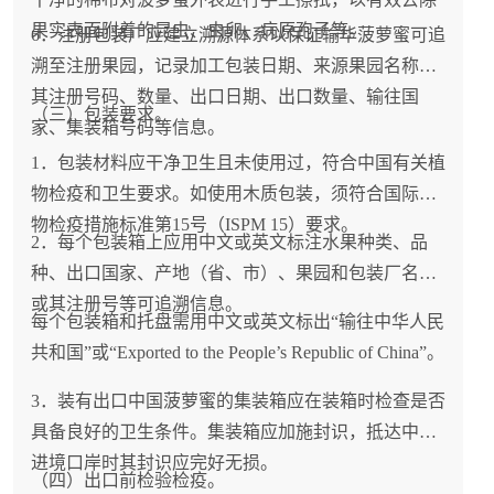
果实表面附着的昆虫、虫卵、病原孢子等。
6．注册包装厂应建立溯源体系以保证输华菠萝蜜可追
溯至注册果园，记录加工包装日期、来源果园名称或
其注册号码、数量、出口日期、出口数量、输往国
（三）包装要求。
家、集装箱号码等信息。
1．包装材料应干净卫生且未使用过，符合中国有关植
物检疫和卫生要求。如使用木质包装，须符合国际植
物检疫措施标准第15号（ISPM 15）要求。
2．每个包装箱上应用中文或英文标注水果种类、品
种、出口国家、产地（省、市）、果园和包装厂名称
或其注册号等可追溯信息。
每个包装箱和托盘需用中文或英文标出“输往中华人民
共和国”或“Exported to the People’s Republic of China”。
3．装有出口中国菠萝蜜的集装箱应在装箱时检查是否
具备良好的卫生条件。集装箱应加施封识，抵达中国
进境口岸时其封识应完好无损。
（四）出口前检验检疫。