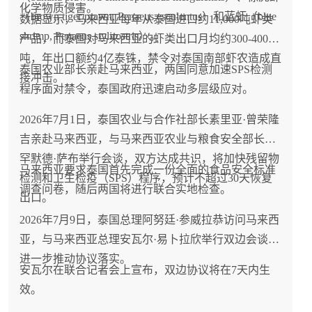
化学物质侵害。
（brown tiger prawn, Penaeus esculentus）和蓝虾（blue
数据显示，马来西亚每年从泰国进口约11,000吨虾类
shrimp, Penaeus stylirostris）。
产品，而泰国对马来西亚的虾类出口月均约300-400
吨，年出口额约4亿泰铢，禁令对泰国南部虾农造成直
泰国农业部长亲赴马来西亚，两国同意加速SPS检测
接冲击。
程序面对禁令，泰国政府迅速启动多层级应对。
2026年7月1日，泰国农业与合作社部长素里亚·曾荣隆
吉亲赴马来西亚，与马来西亚农业与粮食安全部长穆
罕默德·萨布举行会谈，双方达成共识，将加快残留物
马来西亚要求泰国首先完成一份全面的食品安全标准
检测和卫生检疫（SPS）程序，预计不超过30天恢复
调查问卷，随后两国将进行联合实地检查。
出口。
2026年7月9日，泰国总理阿努廷·参威拉恭访问马来西
亚，与马来西亚总理安瓦尔·易卜拉欣举行双边会谈，
进一步推动协议落实。
安瓦尔在联合记者会上宣布，双边协议将在7天内生
效。