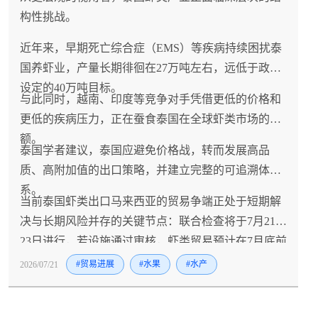
构性挑战。
近年来，早期死亡综合症（EMS）等疾病持续困扰泰
国养虾业，产量长期徘徊在27万吨左右，远低于政府
设定的40万吨目标。
与此同时，越南、印度等竞争对手凭借更低的价格和
更低的疾病压力，正在蚕食泰国在全球虾类市场的份
额。
泰国学者建议，泰国应避免价格战，转而发展高品
质、高附加值的出口策略，并建立完整的可追溯体
系。
当前泰国虾类出口马来西亚的贸易争端正处于短期解
决与长期风险并存的关键节点：联合检查将于7月21-
23日进行，若设施通过审核，虾类贸易预计在7月底前
恢复且不设配额限制，月均约400吨、年额约4亿泰铢
2026/07/21
#贸易进展
#水果
#水产
的马来西亚市场将重新开放，泰国政府同时启动的13
项紧急措施（包括国内消费刺激、价格补贴和开拓中