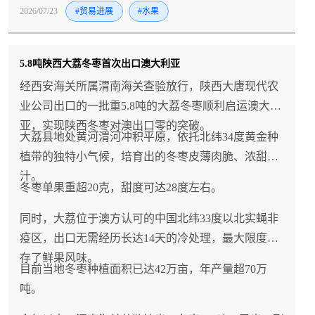
2026/07/23
#贸易进展
#水果
5.8吨陕西大荔冬枣首次出口澳大利亚
经西安海关所属渭南海关查验放行，陕西大唐现代农
业公司出口的一批重5.8吨的大荔冬枣顺利启运澳大利
亚，实现陕西冬枣对澳出口零的突破。
大荔县地处黄河渭河冲积平原，依托北纬34度黄金种
植带的独特小气候，培育出的冬枣皮薄肉脆、浓甜多
汁。
冬枣单果重超20克，甜度可达28度左右。
同时，大荔位于澳方认可的中国北纬33度以北实蝇非
疫区，出口无需经历长达14天的冷处理，最大限度留
存了鲜果风味。
目前当地冬枣种植面积已达42万亩，年产量超70万
吨。