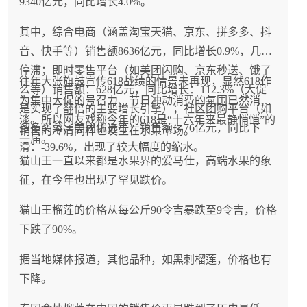
9340亿元，同比增长4.0%。
其中，综合电商（涵盖淘宝天猫、京东、拼多多、抖
音、快手等）销售额8636亿元，同比增长0.9%，几乎
停滞；即时零售平台（如美团闪购、京东秒送、饿了
往年大张旗鼓宣传618战绩的情景未再现，显然618作
么等）销售额：628亿元，同比增长：112.3%（大促
为集中大促的号召力、节日冲动消费的氛围已然消
是实现了翻倍的主要增长引擎）；社区团购平台（如
淡。所以网友戏称今年的618是“十六年来最静悄悄”的
多多买菜、美团优选等）销售额：76亿元，同比下
销售的冷清同样也发生在水果市场。
一届。
滑：-39.6%，出现了较大幅度的缩水。
猫山王一直以来都是水果界的爱马仕，高端水果的象
征，在今年也出现了罕见跌价。
猫山王榴莲的价格从每公斤90令吉暴跌至9令吉，价格
下跌了90%。
据当地媒体报道，其他品种，如黑刺榴莲，价格也有
下降。