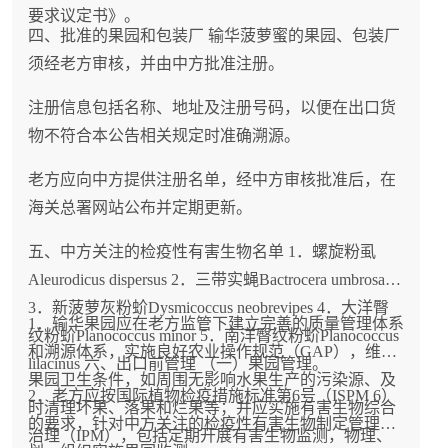
要求议定书》。
四、批准的果园和包装厂 输华菠萝蜜的果园、包装厂
须经老方审核，并由中方批准注册。
注册信息包括名称、地址及注册号码，以便在出口货
物不符合本公告相关规定时准确溯源。
老方应向中方提供注册名单，经中方审核批准后，在
海关总署网站公布并定期更新。
五、中方关注的检疫性有害生物名单 1．螺旋粉虱
Aleurodicus dispersus 2．三带实蝇Bactrocera umbrosa
3．新菠萝灰粉蚧Dysmicoccus neobrevipes 4．大洋臀
1．输华果园应在老方监管下建立完善的质量管理体系
纹粉蚧Planococcus minor 5．南洋臀纹粉蚧Planococcus
和溯源体系，实施良好农业操作规范（GAP），维持
lilacinus 六、出口前管理 （一）果园管理。
果园卫生条件，如周围无影响水果生产的污染源、及
2．老方应按国际植物检疫措施标准第6号（ISPM 6）
时清理坏果、落果和烂果等；并应实施有害生物综合
的要求，针对中方关注的检疫性有害生物制定管理计
治理（IPM），包括定期开展有害生物监测，物理、