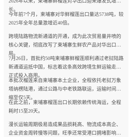
2026年以来，柬埔寨鲜榴莲对华出口迎来爆发式增
长。
今年前7个月，柬埔寨对华鲜榴莲出口量达5738吨，较
2025年全年总量激增近40倍。
跨境陆路物流新通道的开通，成为此次贸易量井喷的
核心关键，彻底改写了柬埔寨生鲜农产品对华出口格
局。
7月26日，首批约50吨柬埔寨鲜榴莲顺利通过老挝陆路
新通道运抵中国，标志着这条高效跨境生鲜运输走廊
正式投入商用。
本批次榴莲来自柬埔寨本土企业，全程依托老挝万象
塔纳楞陆港，通过公路与中老铁路联运，运输时间压
缩至仅5天。
在此之前，柬埔寨榴莲出口长期依赖传统海运，全程
耗时15至20天。
漫长运输周期极易造成果品损耗高、物流成本高企、
企业资金周转慢等问题，旺季还常受港口拥堵影响，