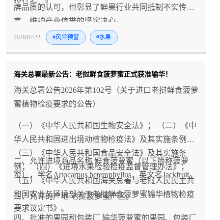
牌品质的认可，也彰显了鲜果行业共同抵制不实传
言、维护产业信誉的坚定决心。
2026/07/22
#风险预警
#水果
海关总署最新公告：老挝鲜食菠萝蜜正式获准输华！
海关总署公告2026年第102号（关于进口老挝鲜食菠萝
蜜植物检疫要求的公告）
（一）《中华人民共和国生物安全法》； （二）《中
华人民共和国进出境动植物检疫法》及其实施条例；
（三）《中华人民共和国食品安全法》及其实施条
二、允许进境商品名称 鲜食菠萝蜜（以下简称菠萝
例； （四）《进境水果检验检疫监督管理办法》；
蜜），学名Artocarpus heterophyllus，英文名Jackfruit。
（五）《中华人民共和国海关总署与老挝人民民主共
和国农业与环境部关于老挝鲜食菠萝蜜输华植物检疫
三、允许的产地 老挝菠萝蜜产区。
要求议定书》。
四、批准的果园和包装厂 输华菠萝蜜的果园、包装厂