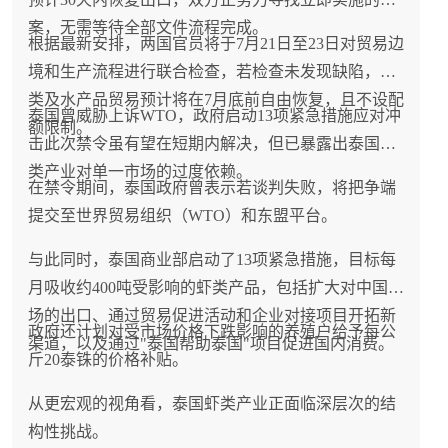
案，无需等待全部文件流程完成。
根据最新安排，两国官员将于7月21日至23日对贸易边
境和生产流程进行联合检查，若检查未发现缺陷，虾
类及水产品贸易预计将在7月底前自由恢复，且不设配
泰国曾威胁上诉WTO，政府启动13项紧急措施应对冲
额限制。
击此次禁令虽有望在短期内解决，但已暴露出泰国虾
类产业对单一市场的过度依赖。
在禁令期间，泰国政府曾表示若谈判失败，将把争端
提交至世界贸易组织（WTO）和东盟平台。
与此同时，泰国商业部启动了13项紧急措施，目标每
月吸收约400吨受影响的虾类产品，包括扩大对中国市
场的出口、通过贸易促进活动和企业对接项目开拓新
政府还计划对受市场价格下跌影响的养殖户给予每公
渠道，以及通过"泰国帮助泰国"项目促进国内消费。
斤20泰铢的价格补贴。
从更宏观的视角看，泰国虾类产业正面临深层次的结
构性挑战。