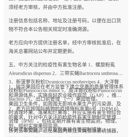
须经老方审核，并由中方批准注册。
注册信息包括名称、地址及注册号码，以便在出口货
物不符合本公告相关规定时准确溯源。
老方应向中方提供注册名单，经中方审核批准后，在
海关总署网站公布并定期更新。
五、中方关注的检疫性有害生物名单 1．螺旋粉虱
Aleurodicus dispersus 2．三带实蝇Bactrocera umbrosa
3．新菠萝灰粉蚧Dysmicoccus neobrevipes 4．大洋臀
1．输华果园应在老方监管下建立完善的质量管理体系
纹粉蚧Planococcus minor 5．南洋臀纹粉蚧Planococcus
和溯源体系，实施良好农业操作规范（GAP），维持
lilacinus 六、出口前管理 （一）果园管理。
果园卫生条件，如周围无影响水果生产的污染源、及
2．老方应按国际植物检疫措施标准第6号（ISPM 6）
时清理坏果、落果和烂果等；并应实施有害生物综合
的要求，针对中方关注的检疫性有害生物制定管理计
治理（IPM），包括定期开展有害生物监测，物理、
划，组织实施果园监测。
化学或生物防治，以及农事操作等控制措施。
针对三带实蝇，须在果园内悬挂实蝇信息素诱捕器，