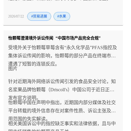
2026/07/22
#贸易进展
#水果
怡颗莓澄清境外诉讼传闻 “中国市场产品完全合规”
受境外关于怡颗莓草莓含有“永久化学品”PFAS指控及
集体诉讼传闻的影响，怡颗莓的部分产品在终端市场
遭遇了短暂的连锁反应。
图片
针对近期海外网络诉讼传闻引发的食品安全讨论，知
名浆果品牌怡颗莓（Driscoll's）中国公司于近日正式
发布官方说明。
怡颗莓中国在声明中指出，近期国内部分媒体及社交
平台转载的境外信息存在对案件性质、诉讼主张及适
用范围的失实解读。
相关美国诉讼中的指控缺乏事实和法律依据，且与中