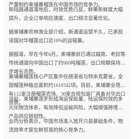
严重制约柬埔寨榴莲在中国市场的竞争力。
新陆路通道落地后，时效优势凸显，鲜果新鲜度大幅
提升，企业订单响应速度、出口频次显著优化。
据柬埔寨农林渔业部介绍，新通道运营不久，已承担
该国对华榴莲出口近10%的运输量。
据报道，早在今年6月，柬埔寨就已通过越南、老挝等
传统通道向中国出口了约900吨榴莲，出口规模保持稳
步增长态势。
柬埔寨榴莲核心产区集中在磅湛省与特本克蒙省，全
国榴莲种植总面积约16193公顷。目前，柬埔寨全境拥
有112家注册榴莲农场、30家合规包装厂具备对华出口
当前，柬埔寨逐步形成海运保批量、陆运保时效的多
资质。
元化物流体系，有效降低运输风险，大幅增强跨境农
产品供应链韧性。
业内分析表示，中国市场准入放开只是基础条件，物
流效率才是生鲜贸易的核心竞争力。