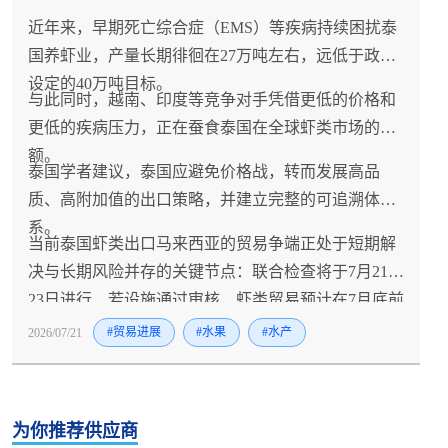
近年来，早期死亡综合症（EMS）等疾病持续困扰泰
国养虾业，产量长期徘徊在27万吨左右，远低于政府
设定的40万吨目标。
与此同时，越南、印度等竞争对手凭借更低的价格和
更低的疾病压力，正在蚕食泰国在全球虾类市场的份
额。
泰国学者建议，泰国应避免价格战，转而发展高品
质、高附加值的出口策略，并建立完整的可追溯体
系。
当前泰国虾类出口马来西亚的贸易争端正处于短期解
决与长期风险并存的关键节点：联合检查将于7月21-
23日进行，若设施通过审核，虾类贸易预计在7月底前
恢复且不设配额限制，月均约400吨、年额约4亿泰铢
2026/07/21
#贸易进展
#水果
#水产
的马来西亚市场将重新开放，泰国政府同时启动的13
项紧急措施（包括国内消费刺激、价格补贴和开拓中
国市场）已为产业提供了缓冲；然而，这场因海鲈鱼
为你推荐供应商
残留检测而引发的"以牙还牙"式贸易摩擦暴露出更深