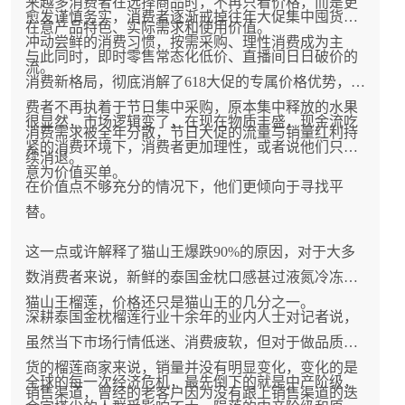
来越多消费者在选择商品时，不再只看价格，而是更
愈发谨慎务实，消费者逐渐戒掉往年大促集中囤货、
在意产品特色、实际需求和使用价值。
冲动尝鲜的消费习惯，按需采购、理性消费成为主
与此同时，即时零售常态化低价、直播间日日破价的
流。
消费新格局，彻底消解了618大促的专属价格优势，消
费者不再执着于节日集中采购，原本集中释放的水果
很显然，市场逻辑变了，在现在物质丰盛，现金流吃
消费需求被全年分散，节日大促的流量与销量红利持
紧的消费环境下，消费者更加理性，或者说他们只愿
续消退。
意为价值买单。
在价值点不够充分的情况下，他们更倾向于寻找平
替。
这一点或许解释了猫山王爆跌90%的原因，对于大多
数消费者来说，新鲜的泰国金枕口感甚过液氮冷冻的
猫山王榴莲，价格还只是猫山王的几分之一。
深耕泰国金枕榴莲行业十余年的业内人士对记者说，
虽然当下市场行情低迷、消费疲软，但对于做品质好
货的榴莲商家来说，销量并没有明显变化，变化的是
全球的每一次经济危机，最先倒下的就是中产阶级，
销售渠道，曾经的老客户因为没有跟上销售渠道的迭