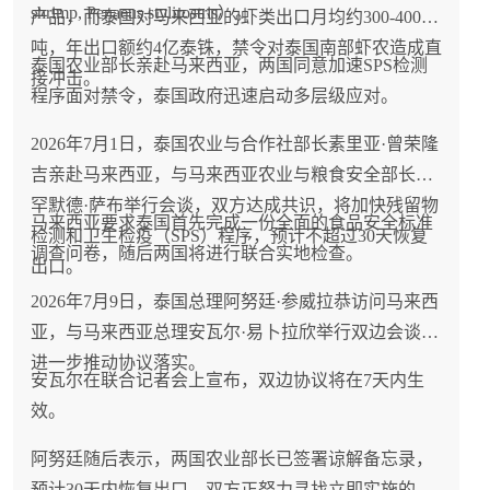
shrimp, Penaeus stylirostris）。
产品，而泰国对马来西亚的虾类出口月均约300-400
吨，年出口额约4亿泰铢，禁令对泰国南部虾农造成直
泰国农业部长亲赴马来西亚，两国同意加速SPS检测
接冲击。
程序面对禁令，泰国政府迅速启动多层级应对。
2026年7月1日，泰国农业与合作社部长素里亚·曾荣隆
吉亲赴马来西亚，与马来西亚农业与粮食安全部长穆
罕默德·萨布举行会谈，双方达成共识，将加快残留物
马来西亚要求泰国首先完成一份全面的食品安全标准
检测和卫生检疫（SPS）程序，预计不超过30天恢复
调查问卷，随后两国将进行联合实地检查。
出口。
2026年7月9日，泰国总理阿努廷·参威拉恭访问马来西
亚，与马来西亚总理安瓦尔·易卜拉欣举行双边会谈，
进一步推动协议落实。
安瓦尔在联合记者会上宣布，双边协议将在7天内生
效。
阿努廷随后表示，两国农业部长已签署谅解备忘录，
预计30天内恢复出口，双方正努力寻找立即实施的方