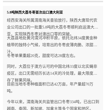
5.8吨陕西大荔冬枣首次出口澳大利亚
经西安海关所属渭南海关查验放行，陕西大唐现代农
业公司出口的一批重5.8吨的大荔冬枣顺利启运澳大利
亚，实现陕西冬枣对澳出口零的突破。
大荔县地处黄河渭河冲积平原，依托北纬34度黄金种
植带的独特小气候，培育出的冬枣皮薄肉脆、浓甜多
汁。
冬枣单果重超20克，甜度可达28度左右。
同时，大荔位于澳方认可的中国北纬33度以北实蝇非
疫区，出口无需经历长达14天的冷处理，最大限度留
存了鲜果风味。
目前当地冬枣种植面积已达42万亩，年产量超70万
吨。
今年以来，渭南海关共监管出口冬枣334吨，已出口到
越南、泰国、新加坡、加拿大等多个国家和地区。