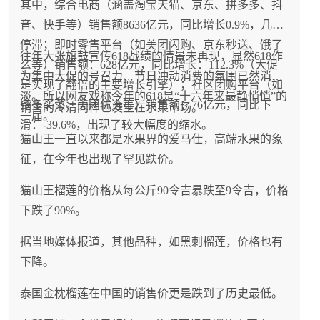
其中，综合电商（涵盖淘宝天猫、京东、拼多多、抖
音、快手等）销售额8636亿元，同比增长0.9%，几乎
停滞；即时零售平台（如美团闪购、京东秒送、饿了
往年大张旗鼓宣传618战绩的情景未再现，显然618作
么等）销售额：628亿元，同比增长：112.3%（大促
为集中大促的号召力、节日冲动消费的氛围已然消
是实现了翻倍的主要增长引擎）；社区团购平台（如
淡。所以网友戏称今年的618是“十六年来最静悄悄”的
多多买菜、美团优选等）销售额：76亿元，同比下
销售的冷清同样也发生在水果市场。
一届。
滑：-39.6%，出现了较大幅度的缩水。
猫山王一直以来都是水果界的爱马仕，高端水果的象
征，在今年也出现了罕见跌价。
猫山王榴莲的价格从每公斤90令吉暴跌至9令吉，价格
下跌了90%。
据当地媒体报道，其他品种，如黑刺榴莲，价格也有
下降。
泰国金枕榴莲在中国的销售价更是跌到了历史最低。