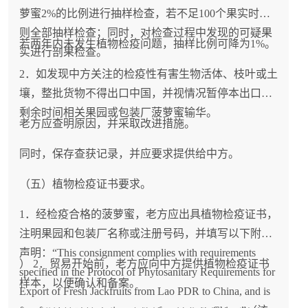
萝蜜2%的比例进行抽样检查，若不足100个果实时，
则全部抽样检查；同时，对检查过程中发现的可疑果
若两年内未发生植物检疫问题，抽样比例可降为1%。
实进行剖果检查。
2．如发现中方关注的检疫性有害生物活体、枝叶或土
壤，整批货物不得出口中国，并视情况暂停本出口季
剩余时间相关果园或包装厂菠萝蜜输华。
老方应查明原因，并采取改进措施。
同时，保存查获记录，并应要求提供给中方。
（五）植物检疫证书要求。
1．经检疫合格的菠萝蜜，老方应出具植物检疫证书，
注明果园和包装厂名称或注册号码，并填写以下附加
声明：“This consignment complies with requirements
） 2．贸易开始前，老方应向中方提供植物检疫证书
specified in the Protocol of Phytosanitary Requirements for
样本，以便确认和备案。
Export of Fresh Jackfruits from Lao PDR to China, and is