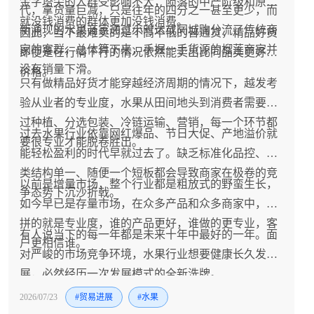
金字塔尖的人群受影响不大，陨落的中产阶级和原本
代，拿货量巨减，只是往年的四分之一甚至更少，而
就没钱消费的群体更加没钱消费。
新涌现的水果商家通过小时达或同城购分流了传统商
因此，当下最难卖的是不高不低的普通货，精品好货
家的客群，总体算下来，手握一手货源的榴莲商家并
即便是在行情下行的情况依然能卖出比同品类更好的
没有销量下滑。
价格。
只有做精品好货才能穿越经济周期的情况下，越发考
验从业者的专业度，水果从田间地头到消费者需要经
过种植、分选包装、冷链运输、营销，每一个环节都
过去水果行业依靠网红爆品、节日大促、产地溢价就
要很专业才能脱卷胜出。
能轻松盈利的时代早就过去了。缺乏标准化品控、品
类结构单一、随便一个短板都会导致商家在极卷的竞
以前是增量市场，整个行业都是粗放式的野蛮生长，
争态势下沉沙折戟。
如今早已是存量市场，在众多产品和众多商家中，比
拼的就是专业度，谁的产品更好，谁做的更专业，客
有人说当下的每一年都是未来十年中最好的一年。面
户更相信谁。
对严峻的市场竞争环境，水果行业想要健康长久发
展，必然经历一次发展模式的全新洗牌。
2026/07/23
#贸易进展
#水果