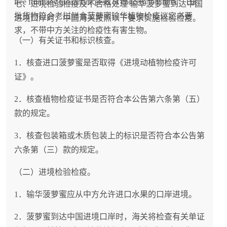
free from any quarantine pests of concern to China.”（该
七、进境检验检疫及不合格处理 输华菠萝蜜到达中国
批货物符合老挝鲜食菠萝蜜输华植物检疫议定书要
进境口岸时，中国海关按照以下要求实施检验检疫。
求，不带中方关注的检疫性有害生物。
（一）有关证书和标识核查。
1．核查进口菠萝蜜是否取得《进境动植物检疫许可
证》。
2．核查植物检疫证书是否符合本公告第六条第（五）
款的规定。
3．核查包装箱或木质包装上的标识是否符合本公告第
六条第（三）款的规定。
（二）进境检验检疫。
1．输华菠萝蜜应从中方允许进口水果的口岸进境。
2．菠萝蜜到达中国进境口岸时，海关将检查有关单证