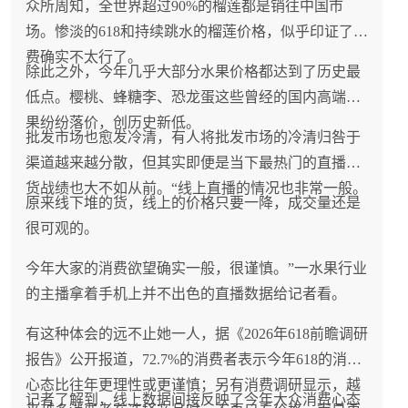
众所周知，全世界超过90%的榴莲都是销往中国市
场。惨淡的618和持续跳水的榴莲价格，似乎印证了消
费确实不太行了。
除此之外，今年几乎大部分水果价格都达到了历史最
低点。樱桃、蜂糖李、恐龙蛋这些曾经的国内高端水
果纷纷落价，创历史新低。
批发市场也愈发冷清，有人将批发市场的冷清归咎于
渠道越来越分散，但其实即便是当下最热门的直播带
货战绩也大不如从前。“线上直播的情况也非常一般。
原来线下堆的货，线上的价格只要一降，成交量还是
很可观的。
今年大家的消费欲望确实一般，很谨慎。”一水果行业
的主播拿着手机上并不出色的直播数据给记者看。
有这种体会的远不止她一人，据《2026年618前瞻调研
报告》公开报道，72.7%的消费者表示今年618的消费
心态比往年更理性或更谨慎；另有消费调研显示，越
记者了解到，线上数据间接反映了今年大众消费心态