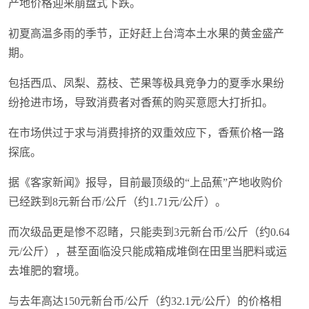
产地价格迎来崩盘式下跌。
初夏高温多雨的季节，正好赶上台湾本土水果的黄金盛产
期。
包括西瓜、凤梨、荔枝、芒果等极具竞争力的夏季水果纷
纷抢进市场，导致消费者对香蕉的购买意愿大打折扣。
在市场供过于求与消费排挤的双重效应下，香蕉价格一路
探底。
据《客家新闻》报导，目前最顶级的“上品蕉”产地收购价
已经跌到8元新台币/公斤（约1.71元/公斤）。
而次级品更是惨不忍睹，只能卖到3元新台币/公斤（约0.64
元/公斤），甚至面临没只能成箱成堆倒在田里当肥料或运
去堆肥的窘境。
与去年高达150元新台币/公斤（约32.1元/公斤）的价格相