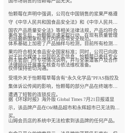
国市场销售的怡颗莓产品无关。
怡颗莓在声明中强调，公司在中国销售的浆果严格遵
守《中华人民共和国食品安全法》和《中华人民共和
国农产品质量安全法》等相关法律法规，产品均符合
事件发生后，怡颗莓迅速采取行动，在现有质量管理
包括最新国家标准在内的各项安全规范。
体系基础上加密了产品抽样与检测，目前所有检测结
果均符合相关食品安全国家标准；同时，公司已向政
对于社交媒体上出现的不实信息，怡颗莓已委托专业
府主管部门作专项情况说明，并与全渠道客户及合作
法律顾问开展事实核查与依法维权准备。
伙伴保持密切沟通。
受境外关于怡颗莓草莓含有“永久化学品”PFAS指控及
集体诉讼传闻的影响，怡颗莓的部分产品在终端市场
遭遇了短暂的连锁反应。
据《环球时报》海外版 Global Times 7月21日报道显
示，该品牌产品在Olé精品超市和永辉超市已无法购
买。
山姆会员店的系统中无法检索到该品牌的任何产品。