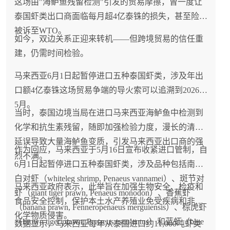
这场由"海鲈鱼残留检测"引发的贸易摩擦，曾一度让
泰国虾类出口商面临每月超4亿泰铢的损失，甚至险些
被诉至WTO。
如今，双边关系正迎来转机——但跨境贸易的信任重
建，仍需时间检验。
马来西亚6月1日起暂停进口五种泰国虾类，涉及年出
口额4亿泰铢这场贸易争端的导火索可以追溯到2026年
5月。
当时，泰国边境当局在进口马来西亚海鲈鱼中检测到
化学和抗生素残留，随即加强检验力度，漫长的清关
延误导致大量海鲈鱼变质，引发马来西亚出口商的强
作为回应，马来西亚于5月16日宣布收紧进口管制，自
烈不满。
6月1日起暂停进口五种泰国虾类，涉及品种包括南美
白对虾（whiteleg shrimp, Penaeus vannamei）、斑节对
马来西亚政府表示，此举旨在加强生物安全、检疫和
虾（giant tiger prawn, Penaeus monodon）、香蕉虾
食品安全控制，保护本土水产养殖业免受疾病和非法
（banana prawn, Fenneropenaeus merguiensis）、棕虎虾
化学物质侵害。
（brown tiger prawn, Penaeus esculentus）和蓝虾（blue
数据显示，马来西亚每年从泰国进口约11,000吨虾类