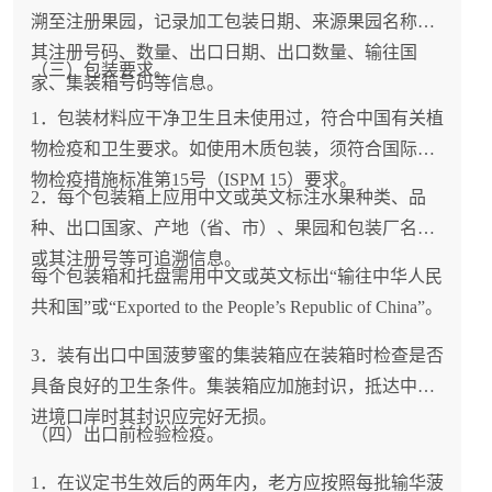
溯至注册果园，记录加工包装日期、来源果园名称或
其注册号码、数量、出口日期、出口数量、输往国
（三）包装要求。
家、集装箱号码等信息。
1．包装材料应干净卫生且未使用过，符合中国有关植
物检疫和卫生要求。如使用木质包装，须符合国际植
物检疫措施标准第15号（ISPM 15）要求。
2．每个包装箱上应用中文或英文标注水果种类、品
种、出口国家、产地（省、市）、果园和包装厂名称
或其注册号等可追溯信息。
每个包装箱和托盘需用中文或英文标出“输往中华人民
共和国”或“Exported to the People’s Republic of China”。
3．装有出口中国菠萝蜜的集装箱应在装箱时检查是否
具备良好的卫生条件。集装箱应加施封识，抵达中国
进境口岸时其封识应完好无损。
（四）出口前检验检疫。
1．在议定书生效后的两年内，老方应按照每批输华菠