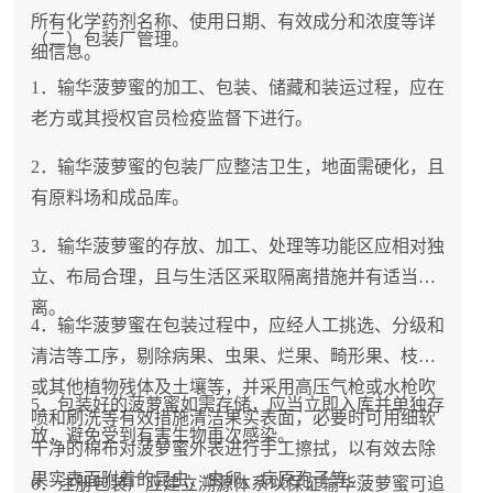
所有化学药剂名称、使用日期、有效成分和浓度等详
（二）包装厂管理。
细信息。
1．输华菠萝蜜的加工、包装、储藏和装运过程，应在
老方或其授权官员检疫监督下进行。
2．输华菠萝蜜的包装厂应整洁卫生，地面需硬化，且
有原料场和成品库。
3．输华菠萝蜜的存放、加工、处理等功能区应相对独
立、布局合理，且与生活区采取隔离措施并有适当距
离。
4．输华菠萝蜜在包装过程中，应经人工挑选、分级和
清洁等工序，剔除病果、虫果、烂果、畸形果、枝叶
或其他植物残体及土壤等，并采用高压气枪或水枪吹
5．包装好的菠萝蜜如需存储，应当立即入库并单独存
喷和刷洗等有效措施清洁果实表面，必要时可用细软
放，避免受到有害生物再次感染。
干净的棉布对菠萝蜜外表进行手工擦拭，以有效去除
果实表面附着的昆虫、虫卵、病原孢子等。
6．注册包装厂应建立溯源体系以保证输华菠萝蜜可追