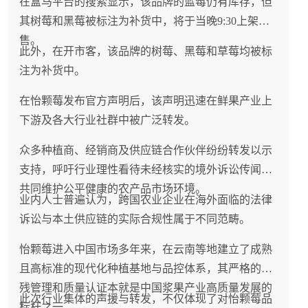
在盒马平台的搜索显示，该品牌的蓝莓仍有库存，但
其树莓和黑莓被标注为补货中，将于当晚9:30上架销
售。
此外，在开市客，该品牌的树莓、黑莓和草莓均被标
注为补货中。
在怡颗莓发布官方声明后，该声明迅速在鲜果产业上
下游及各大行业社群中被广泛转发。
众多种植商、经销商及供应链合作伙伴纷纷转发以示
支持，呼吁行业理性看待未经核实的境外诉讼传闻，
共同维护公平健康的农产品市场环境。
业内人士普遍认为，跨国农业企业在海外面临的法律
诉讼与本土供应链的实际合规性属于不同范畴。
怡颗莓进入中国市场多年来，在云南等地建立了成熟
且高标准的现代化种植基地与品控体系，其严格的农
残管理和质量认证本就是中国浆果产业高质量发展的
此次行业集体的声援与转发，不仅体现了对怡颗莓品
标杆之一。