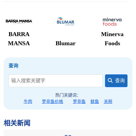
层的产业脆弱性——泰国虾类产量长期徘徊在27万
吨、远低于40万吨目标，抗生素残留问题甚至波及
BAP认证产品，使得泰国在与厄瓜多尔、印度等低成
本竞争对手的博弈中处于劣势，而马来西亚正在推行
BARRA
Minerva
的更严格的进口监控体系意味着未来可能对更多农产
MANSA
Blumar
Foods
品提出更高标准；对中国从业者而言，应抓住泰国拓
展中国市场的窗口期优化采购结构，同时密切关注泰
国虾类产业在疾病防控、可追溯体系和国际认证方面
查询
的改进进展，以在全球虾类供应链重构中占据主动，
查询
并为潜在的贸易摩擦升级做好合规预案。
热门关键词：
牛肉
罗非鱼价格
罗非鱼
鱿鱼
关税
相关新闻