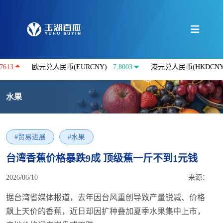
欧元兑人民币(EURCNY)
7.8003
港元兑人民币(HKDCNY)
0.8621
水果
#贸易进展
#水果
台湾香蕉价格暴跌9成 顶级蕉一斤不到1元钱
2026/06/10
来源：
据台湾省媒体报道，去年因台风重创导致产量锐减、价格
飙上天价的香蕉，近日却因扩种叠加夏季水果集中上市，