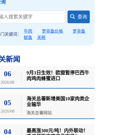
查询
查询
牛肉
罗非鱼价格
罗非鱼
热门关键词：
鱿鱼
关税
关新闻
06
9月3日生效！欧盟暂停巴西牛
肉鸡肉蜂蜜进口
2026/08
海关总署新增美国10家肉类企
05
业输华
2026/08
海关总署网站
04
最高涨300元/吨！内外联动！