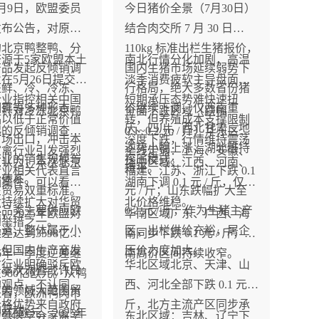
年7月9日，欧盟委员
今日猪价全景（7月30日）
发布公告，对原产
结合肉交所 7 月 30 日
的北京鸭整鸭、分
110kg 标准出栏生猪报价，
源于5家欧盟本土
南北行情分化加剧，高温
产品发起反倾销调
国内生猪市场延续弱势下
在5月26日提交的
淡季消费疲软主导盘面，
盖鲜、冷、冷冻、
行格局，绝大多数省份猪
企业指控相关中国
短期承压态势难快速扭
烟熏等多种形态。
价继续下调，仅西南重
盟针对冷冻北京鸭
全面下跌区域（跌幅
品以低于正常价值
转，但养殖成本支撑限制
庆、四川，西北甘肃三地
起的反倾销调查，
0.1~0.2 元 / 斤）华东区域
市场出口，冲击本
深度下跌，行情维持震荡
逆势小幅上涨，湖北维持
家禽行业引发强烈
全线走弱：上海、安徽、
产业的销售规模与
探底模式。
点认为，本次北京
华中区域：江西、河南、
持平。
行业相关代表直言
福建、江苏、浙江下跌 0.1
价体系。
销案件，可以看作
湖南下调 0.1 元 / 斤，仅湖
在贸易双重标准。
元 / 斤；山东跌幅扩大至
对持续扩大对华贸
北价格维稳。
案品类主要供应欧
0.2 元 / 斤，作为生猪主产
，2025年欧盟对
华南区域广东、广西、海
的举措之一。
渠道，整体属于小
区，出栏供给充裕，屠企
差达到3598亿欧
南同步下跌 0.1 元 / 斤，华
，但国内生产商发
压价力度加大。
26年一季度逆差继
南高价区间持续收窄。
禽行业明确驳斥欧
华北区域北京、天津、山
，本次调查或许只
980亿欧元。从鸭
的观点，不认同中
西、河北全部下跌 0.1 元 /
禽肉领域大范围贸
来看，欧洲鸭肉市
价格优势来自政府
斤，北方主流产区同步承
的开端。
8亿欧元，2025年
牧兽医学会家禽学
东北区域：吉林、辽宁下