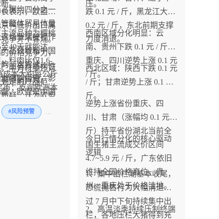
论断。
压。
品占据约四分之一
事长表示，欧盟认
跌 0.1 元 / 斤，黑龙江大跌
尽管整体贸易体量
北京鸭低价出口属
0.2 元 / 斤，东北前期支撑
殖主流品种为樱桃
西南区域分化明显：云
但这场争端被视作
平竞争并不客观。
力度消退。
5至40天就能达到
南、贵州下跌 0.1 元 / 斤；
农产品领域和中国
肉的价格竞争力，
，料肉比仅1.6-
重庆、四川逆势上涨 0.1 元
争的一次尝试。一
自产业自身结构性
外，中方行业还对
西北区域：陕西下跌 0.1 元
养殖成本大约每公斤
/ 斤。
落地限制措施，影
并非倾销行为。
查划定的产品范围
/ 斤；甘肃逆势上涨 0.1 元 /
人民币；反观欧洲本
小觑，欧盟是中国
大质疑，认为欧盟
斤。
，生长周期更长，
逆势上涨省份重庆、四
口十分重要的优质
调查标的物，和中
#风险预警
#禽
化效率偏低，综合
川、甘肃（涨幅均 0.1 元 /
场。
销往欧洲的鸭肉品
本显著更高，天然
斤）持平省份湖北当前全
吻合。
今日行情分化的核心驱动
本差距。
国生猪主流成交价区间
逻辑
4.7~5.9 元 / 斤，广东依旧
维持全国价格高位，贵
1、集中出栏潮基本收尾，
州、重庆处于价格洼地。
恐慌抛售行为大幅消退经
过 7 月中下旬持续集中出
2、高温淡季持续压制终端
栏，各地压栏大猪得到充