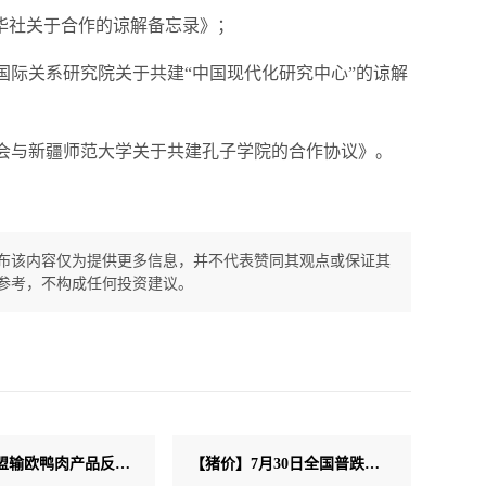
新华社关于合作的谅解备忘录》；
国际关系研究院关于共建“中国现代化研究中心”的谅解
金会与新疆师范大学关于共建孔子学院的合作协议》。
布该内容仅为提供更多信息，并不代表赞同其观点或保证其
参考，不构成任何投资建议。
中国对欧盟输欧鸭肉产品反倾销调查发起反击！禽肉贸易风险升温！
【猪价】7月30日全国普跌延续 局部逆势翻红 淡季探底仍在持续