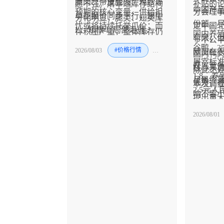
腿肉、带皮腿肉、鸡胗等
愿不强。屠宰端库存结构
补贴的
中国产
预期的核心变量，供给担
分会理
单品报价同步下行，翅中
分化明显，腿类、翅类库
份额。
忧或将持续托举爪价；而
定中国
L、翅根 L 局部走弱。
存积压严重，整体库存仍
国内养
有限，
腿翅品类受高库存拖累，
于不公
处在高位，持续压制该品
谷鸭，3
2026/08/03
#价格行情
#风险预警
#禽
欧盟在
短期行情或维持偏弱震
国内鸭
类价格反弹空间。
屠宰标准
开展竞
荡。后续重点关注终端消
核心来
除此之
1.8，
旦最终
费回暖情况，需求复苏力
优势，
本次调
2.5元
响不容
度或将成为冻品价格能否
提出重
土鸭种
鸭肉出
迎来拐点的关键。
界定的
2026/08/01
饲料转
外销市
国实际
生产成
类不相
形成成