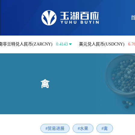
人民币(ZARCNY)
0.4143
美元兑人民币(USDCNY)
6.7613
禽
#贸易进展
#水果
#禽