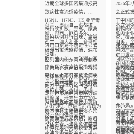
近期全球多国密集通报高
2026
致病性禽流感疫情，
会正式
H5N1、H7N3、H5 亚型毒
于中国
荷兰、墨西哥、洪都拉
本次调查
株持续扩散，野禽、家禽
割鸭肉
斯、巴西、厄瓜多尔、新
禽肉企业
感染病例并行出现，禽类
查，覆
西兰、澳大利亚、多哥相
申诉，
进出口贸易不确定性显著
腌渍、
此次欧
继曝出禽流感疫情，遍布
鸭肉产
增加。
进口发
欧、美、非、大洋洲。其
向欧盟
回到国内山东肉鸡分割冻
在国内
中多哥家禽疫情受损规模
土鸭肉
品市场，近两日出厂报价
业内观
反响。
突出，上万只家禽染病死
产品定
整体呈稳中分化格局。大
鸭反倾
欧盟存
与之形成对比，爪类行情
亡；墨西哥同步出现野禽
部分单品报价区间保持稳
欧盟应
虽然涉
逆势走强，长爪、凤爪全
数据显示
与规模化家禽感染案例。
定，但市场经营策略分歧
易逆差
洲中餐
线偏强，涨幅集中在200-
华贸易逆
持续放大。为加快出货，
从供需基本面来看，现阶
众品类
500元/吨，也是当前市场为
元，20
部分商户下调翅类、大棒
段下游补货情绪平淡，贸
中国家
出警示
数不多的强势品类。
续维持在
腿等品类成交价格；原料
易商观望心态浓厚，自有
盟提出
是中欧
肉市场
整体来看，海外禽流感事
小胸、黄焖鸡块、带骨上
库存充足，大规模备货意
国鸭肉
易摩擦
场规模约
态演变仍是影响进口爪类
中国畜