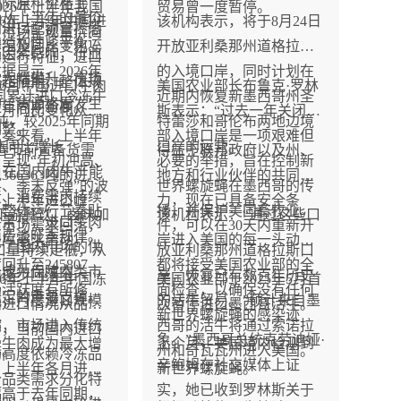
国际原料价格上
%2026年上半年我国
贸易曾一度暂停。
易协定项下的较小配额。
场从上半年的量价
2026年上半年中国进
该机构表示，将于8月24日
别进口配额管控落
口市场呈现量价同
向结构性紧平衡运
情况及同比变化海
开放亚利桑那州道格拉斯
重因素影响，行业
的运行特征，进口
据显示，2026年
的入境口岸，同时计划在
本大幅攀升，市场
著超预期，整体规
1-6月中国进口牛肉
美国农业部长布鲁克·罗林
我国累计进口冷冻牛
近期内恢复新墨西哥州圣
构、货源格局发生
近年同期新高。
当月同比变化从月
斯表示：“过去一年关闭南
吨，较2025年同期
特蕾莎和哥伦布两地边境
调整。
节奏来看，上半年
部入境口岸是一项艰难但
万吨同比增长
口岸的运营。
春节前置备货需
得益于联邦政府以及州、
呈现“年初冲高、
必要的举措，旨在控制新
5%，在国内肉牛产能
366363吨的进口
地方和行业伙伴的共同努
、季末反弹”的波
世界螺旋蝇在墨西哥的传
复、消费需求持续
下上半年进口峰
力，现在已具备安全条
，整体运行节奏贴
播，并保护美国畜牧业。
下游餐饮、卤味加
该机构表示：“通过这些口
背景下，进口牛肉
后市场需求回落，
件，可以在30天内重新开
消费淡旺季规律。
补库需求启动，进
岸进入美国的每一头动物
补了国内市场的供
进口量持续走低，从
放亚利桑那州道格拉斯口
升至245807
都将接受美国农业部的全
，成为保障肉类市
6吨逐步回落至
岸，恢复已有数百年历史
2026年上半年中国冻
美国农业部于2025年5月首
场活跃度有所修
面检查，以确保没有任何
稳定的重要支撑。
57吨，月度进口规模
的活牛贸易。”预计来自墨
肉进口情况从品类
次暂停进口墨西哥活牛。
新世界螺旋蝇的感染迹
缩，市场进入传统
西哥的活牛将通过索诺拉
看，当前国内进口
象。”墨西哥总统克劳迪娅·
骨牛肉成为最大增
上个月，美国境内检测到
季。
州和奇瓦瓦州进入美国。
场高度依赖冷冻品
辛鲍姆在社交媒体上证
，上半年各月进口
新世界螺旋蝇。
分品类需求分化特
实，她已收到罗林斯关于
幅高于去年同期，