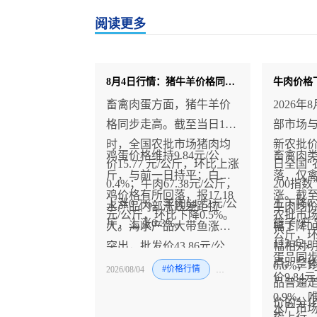
阅读更多
8月4日行情：猪牛羊价格同步走高 ！
畜禽肉蛋方面，猪牛羊价
2026
格同步走高。截至当日14
部市场
时，全国农批市场猪肉均
新农批
鸡蛋价格维持9.84元/公
畜禽肉
价15.77 元/公斤，环比上涨
日全国“
斤，与前一日持平；白条
落，仅
0.4%；牛肉67.38元/公斤，
200指数
鸡价格有所回落，报17.18
涨。截至
上涨0.7%；羊肉64.72元/公
五下降0
水产品内部涨跌差距拉
牛肉均价6
元/公斤，环比下降0.5%。
农批市场猪
斤，上涨0.3%。
篮子”产
大。海水产品大带鱼涨幅
幅下降0
公斤，环
113.4
突出，批发价43.86元/公
幅相对
蛋品同
点。整
斤，单日上涨3.8%；鲤
0.6%，
2026/08/04
#价格行情
#猪
#羊
#牛
价9.8
品普遍
鱼、鲫鱼也有所抬升，分
0.9%
价的分
别上涨2.5%、0.5%；而白
水产市
势上行，均