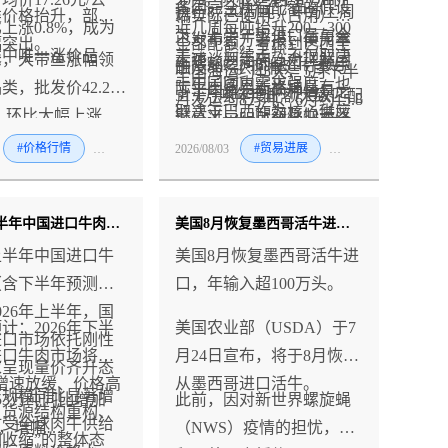
各国完全执行配额的假设
执行87.22万吨，中方上周
类价格抬升，部分
端实际已使用（占用）完
上涨0.8%，成为
近几周每吨抬升200—300
下，上半年实进口量与全
已发布官方警报，使用率
幅突出。
全部配额。考虑到巴西至
类中唯一涨价品
美元。后续走势不仅取决
示，大带鱼涨幅领
上述谈判走向，对理解国
年限额之间的缺口，预示
触及80%。阿根廷节奏与
中国海运约45天，5月下半
于中国国内需求强度，也
类，批发价42.27
际牛肉贸易新格局具有关
下半年将走向两种情景之
51.1万吨年度配额大致匹配
月发运约8万吨、6月约15.8
取决于巴西作为核心供应
，环比大幅上涨
键意义——配额互换若落
一：进口明显放缓，或全
——上半年出口23.95万
万吨，7月发运的相当部分
国的策略选择。
；白鲢鱼、鲫鱼同步
地，将为日益受配额与关
球配额提前耗尽（需求未
#价格行情
#禽
#牛
2026/08/03
#贸易进展
#牛
吨，同比增12%。乌拉
面临"配额耗尽后到港"的
别上涨2.4%、
税调节的市场开创先例
被满足、价格抬升、商业
圭、新西兰和美国执行率
风险。近几周，有关巴西
；仅鲤鱼价格微降
条款面临调整）。
低于预期，其中美国对华
与中方就"海关保税仓授
2026年上半年中国进口牛肉报告（含下半年预测）
美国8月恢复墨西哥活牛进口 年输入超100万头
，整体水产涨价氛围
出口几乎归零。
权"（允许货物延至新配额
年上半年中国进口牛
美国8月恢复墨西哥活牛进
开放后正式入境）的谈判
（含下半年预测）
口，年输入超100万头。
传闻再度升温——澳大利
026年上半年，国
亚也在评估类似方案。与
计：2026年下半
美国农业部（USDA）于7
进口市场依托刚性
此同时，巴西与乌拉圭等
进口牛肉市场将呈
月24日宣布，将于8月恢复
求呈现量价齐升态
国的配额互换谈判亦有报
增速放缓、价格高
从墨西哥进口活牛。
口规模同比显著增
53万吨同比增加
此前，因对新世界螺旋蝇
道，涉及约10万吨中国市
、货源结构重构、
时受全球肉牛供给
吨，增幅
（NWS）疫情的担忧，该
场份额交换巴西在欧盟贸
收缩”的整体态