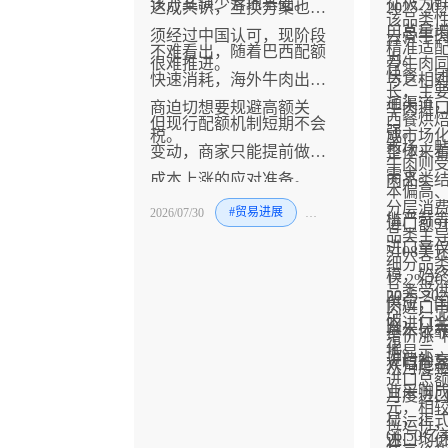
该方案缺少落地基础。
征极为
达成共识，互换方案也必
2025-
该品类
口总量
须经过中国认可，现阶段
去骨牛
精准适
不难看出，随着巴西配额
力。
很难推进。
骨牛肉
快餐、
快速消耗，海外牛肉出口
与之相
长，主
通渠道
商迫切想要规避高额关
牛肉进
西餐烘
但现行配额机制短期不会
强。
税。
成市场
市场，
变动，商家只能提前做好
整体来
牛肉则
需求。
成本上涨的应对准备。
肉品类
本偏高
分层消
2026/07/30
#贸易进展
#牛
槛严苛
进口额9
品类主
进口量
5108
细分品
模，始
17.2%
品类受
2025-
供应，
肉进口市
破，行
肉进口
基本依
增价涨”
化。
据显示
进口补
大幅跑
从月度
进口总额
业采购
月度进
元，相较
显，正
位运行，
66.5
进口均
代。