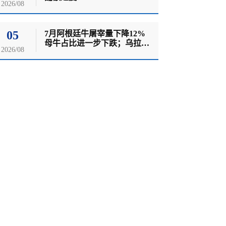
2026/08
05
7月阿根廷牛屠宰量下降12%
母牛占比进一步下跌；乌拉圭
2026/08
牛羊价格双双创历史新高