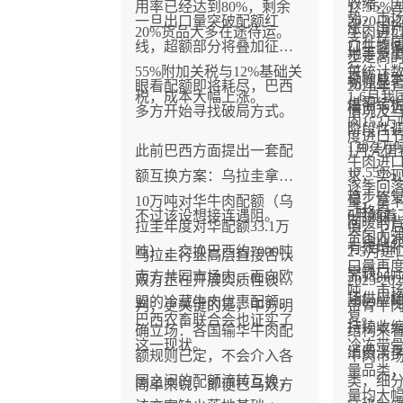
收缩、
用率已经达到80%，剩余
17.55
势，市
一旦出口量突破配额红
2020-
涨、国
20%货品大多在途待运。
牛肉进
齐升转
线，超额部分将叠加征收
口牛肉
地等多
步走高
行。
55%附加关税与12%基础关
关统计数
采购成
韧性显
眼看配额即将耗尽，巴西
2026年
税，成本大幅上涨。
1-6月
供需结
模创下
多方开始寻找破局方式。
情况及
肉153万
阶段性
度进口
130.2
此前巴西方面提出一套配
1月凭借
牛肉进口
17.5
额互换方案：乌拉圭拿出
求，实现
逐季回落
稳步修
10万吨对华牛肉配额（乌
量，拿
动格局
不过该设想接连遇阻。
6月随着
回暖的
拉圭年度对华配额33.1万
值，节
合国内
工企业
有效填
吨），交换巴西约7000吨
2-5月
乌拉圭行业高层直接否认
口量再度回
需缺口
南方共同市场内、面向欧
26138
双方正在开展实质性谈
2025-
吨，市
场供应
盟的冷藏牛肉优惠配额。
2069
判；更关键的是，中方明
带骨牛
复。
巴西农畜联合会也证实了
持续收
确立场：各国输华牛肉配
结构来
这一现状。
冷冻带
消费淡
额规则已定，不会介入各
牛肉市
量品类
国之间的配额流转互换，
类，细
简单来说，即便巴乌双方
量均大