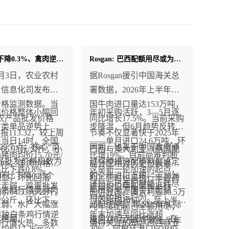
牛肉价格下降0.3%、禽肉逆势上涨0.8%！
Rosgan: 巴西配额用尽或为阿根廷打开机遇窗口 保税货物延期使用明年配额谈判升温
年8月3日，农业农村
据Rosgan援引中国海关总
与信息化司发布最
署数据，2026年上半年中
价格监测数据。当
国牛肉进口量达153万吨，
类价格整体小幅回
年初采购活跃，3—5月逐
农产品批发价格
同比增长17.5%。当前采购
禽类单品逆势上
步降温，但6月趋势反转
”报113.32，较上周
节奏不仅显著快于2025年
当日14时，全国
——单月进口24.6万吨，环
.29个点；核心“菜
同期，也高于中国政府通
6.93元/公斤，小
巴西与澳大利亚（两国配
肉均价15.70元/
比增19%。目前尚难判断
品批发价格指数为
过保障措施配额制度设定
.3%；羊肉价格跌
额分配相对历史份额最不
比下跌0.8%。
这是新一轮加速的起点，
2，环比下降0.35个
的全年进口上限——2026
明显，环比回落
利）同时也是执行率最高
还是与巴西配额临近耗尽
步走弱，鸡蛋批发
进口均价年初温和上行
体生鲜行情呈现肉
年所有来源国合计配额
均价64.53元/公斤。
的供应国。澳大利亚20.5万
相关的抢运行为。
4元/公斤，环比下降
（同比约10%），至上半
走弱、水产大幅涨
268.8万吨，较2025年实际
吨年度配额已全额用尽；
。唯独白条鸡行情逆
年末加速至同比涨超
化格局。
进口280万吨低约4%。在
巴西110.6万吨配额上半年
场行情火热，多数
值得关注的是，巴西商业
价17.26元/公
30%。阿根廷港口FOB价