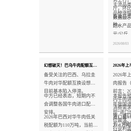
鲢鱼价格走弱，环比下降
主流品
斤，环比
3.2%。
品种涨
畜禽品
数据显
种。
跑水产品
元/公斤
6.1%
2026/08/03
涨价，分
1.5%
幻想破灭！巴乌牛肉配额互换受阻 中方明确不调整各国配额
0.2%
浓厚。
备受关注的巴西、乌拉圭
2026
牛肉对华配额互换设想，
肉报告
目前基本陷入停滞。
前言：2
中方已经表态，短期内不
本报告预
内牛肉
会调整各国牛肉进口配额
年我国
消费需
安排。
现“进口
势，进
2026年巴西对华牛肉低关
进口量1
位震荡
长，同
税配额为110万吨，当前使
22.8万
行业利润