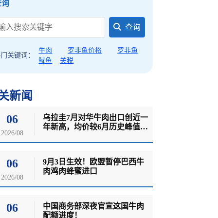
查询
查询
牛肉
罗非鱼价格
罗非鱼
热门关键词：
鱿鱼
关税
关新闻
06
乌拉圭7月对华牛肉出口创近一
年新高，均价较6月历史峰值明
2026/08
显回落
06
9月3日生效！欧盟暂停巴西牛
肉鸡肉蜂蜜进口
2026/08
06
中国商务部深夜官宣这国牛肉
配额进度！