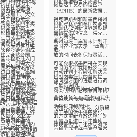
鲜明，也是本轮进
2026年上半年中国冻
根据动植物卫生检验局
恢复活牛贸易的信函。
性价比优势突出，
增长的核心驱动
肉进口情况冷冻去
（APHIS）的最新数据，
配卤味加工、大众
同步实现稳步增
得克萨斯州和新墨西哥州
团餐食堂等刚需流
对，冻整头、半头
根据罗林斯和美国农业部
要供应商超零售、
已确认42例新世界螺旋蝇
，市场需求刚性极
口规模极小，未形
最初提供的信息，得克萨
焙、高端生鲜消费
感染病例。
化流通格局，鲜冷
斯州边境口岸暂未计划开
贴合居民消费升级
看，上半年进口牛
美国农业部表示：“重新开
受长途冷链运输成
放。
结构完全贴合国内
放的时间表将保持灵活，
、国际检疫准入门
费需求，刚需大众
可能会根据墨西哥在实现
等因素制约，月度
1.59亿美元均价
美国肉类研究所就这一举
导进口增量，高端
行动计划里程碑和解决关
仅维持数千吨规
美元/吨，同比增长
措对肉类行业的帮助提供
类稳步配套，小众
键问题方面的进展进行调
终无法实现规模化
2026年上半年中国牛
了最新说明。
供应链限制难以突
整。”在边境关闭之前，行
2026年上半年全国牛
肉类研究所总裁兼首席执
国内鲜冷牛肉市场
场呈现典型的“量
业品类格局趋于固
业估计每年有超过100万头
金额（亿美元）数
行官朱莉·安娜·波茨表示：
靠本土产能支撑，
格局，且价格涨幅
活牛进口到美国。
，上半年冷冻牛肉
“我们支持以谨慎、分阶段
充作用有限。
赢进口量涨幅，行
金额走势来看，各
鉴于美国活牛供应紧张，
达到91.59亿美
的方式重新开放边境，既
成本压力全面凸
口货值始终维持高
从墨西哥进口活牛能使牛
于2025年同期的
体现警惕性，也体现对我
式进入高价贸易时
1月受进口量峰值
肉加工商更好地满足消费
0亿美元，同比暴涨
们应对计划的信心。
价数据更直观印证