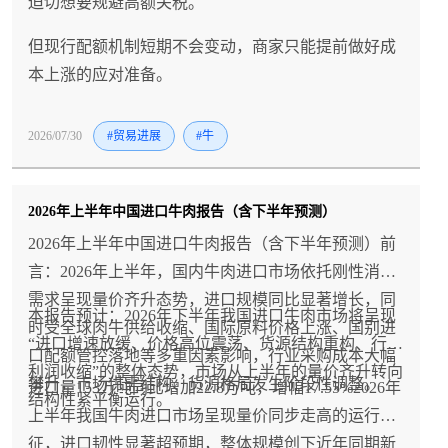
迫切想要规避高额关税。
但现行配额机制短期不会变动，商家只能提前做好成
本上涨的应对准备。
2026/07/30
#贸易进展
#牛
2026年上半年中国进口牛肉报告（含下半年预测）
2026年上半年中国进口牛肉报告（含下半年预测）前
言：2026年上半年，国内牛肉进口市场依托刚性消费
需求呈现量价齐升态势，进口规模同比显著增长，同
本报告预计：2026年下半年我国进口牛肉市场将呈现
时受全球肉牛供给收缩、国际原料价格上涨、国别进
“进口增速放缓、价格高位震荡、货源结构重构、行业
口配额管控落地等多重因素影响，行业采购成本大幅
利润收缩”的整体态势，市场从上半年的量价齐升转向
攀升，市场供需结构、货源格局发生阶段性调整。
进口量153万吨同比增加22.8万吨，增幅17.55%2026年
结构性紧平衡运行。
上半年我国牛肉进口市场呈现量价同步走高的运行特
征，进口韧性显著超预期，整体规模创下近年同期新