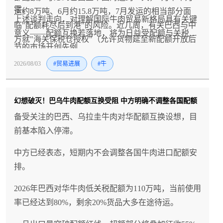
零。
运约8万吨、6月约15.8万吨，7月发运的相当部分面
上述谈判走向，对理解国际牛肉贸易新格局具有关键
临"配额耗尽后到港"的风险。近几周，有关巴西与中
意义——配额互换若落地，将为日益受配额与关税调
方就"海关保税仓授权"（允许货物延至新配额开放后
节的市场开创先例
正式入境）的谈判传闻再度升温——澳大利亚也在评
2026/08/03
#贸易进展
#牛
估类似方案。与此同时，巴西与乌拉圭等国的配额互
换谈判亦有报道，涉及约10万吨中国市场份额交换巴
西在欧盟贸易协定项下的较小配额。
幻想破灭！巴乌牛肉配额互换受阻 中方明确不调整各国配额
备受关注的巴西、乌拉圭牛肉对华配额互换设想，目
前基本陷入停滞。
中方已经表态，短期内不会调整各国牛肉进口配额安
排。
2026年巴西对华牛肉低关税配额为110万吨，当前使用
率已经达到80%，剩余20%货品大多在途待运。