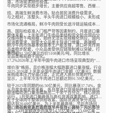
道，市场需求刚性极强。
牛肉同步实现稳步增长，主要供应商超零售、西餐烘
焙、高端生鲜消费市场，贴合居民消费升级需求。
与之相对，冻整头、半头牛肉进口规模极小，未形成
市场化流通格局，鲜冷牛肉则受长途冷链运输成本偏
高、国际检疫准入门槛严苛等因素制约，月度进口量
整体来看，上半年进口牛肉品类结构完全贴合国内分
仅维持数千吨规模，始终无法实现规模化供应，国内
层消费需求，刚需大众品类主导进口增量，高端细分
鲜冷牛肉市场基本依靠本土产能支撑，进口补充作用
品类稳步配套，小众品类受供应链限制难以突破，行
有限。
进口额91.59亿美元均价5108美元/吨，同比增长
业品类格局趋于固化。
17.2%2026年上半年中国牛肉进口市场呈现典型的“量
增价涨”格局，且价格涨幅大幅跑赢进口量涨幅，行业
2025-2026年上半年全国牛肉进口金额（亿美元）数据
采购成本压力全面凸显，正式进入高价贸易时代。
显示，上半年冷冻牛肉进口总额达到91.59亿美元，相
较于2025年同期的66.50亿美元，同比暴涨37.74%，金
从月度金额走势来看，各月度进口货值始终维持高位
额涨幅较进口量涨幅高出二十余个百分点，核心原因
运行，1月受进口量峰值与高价货源双重影响，进口金
在于全球肉牛整体供给收紧、国际货源竞争分流加
额达到20.69亿美元，为上半年最高值；节后市场回
剧，叠加海外主产国养殖成本抬升，国际牛肉价格持
进口均价数据更直观印证了行业涨价趋势，2025年上
调，2-4月金额逐步回落至14.31亿美元、13.68亿美