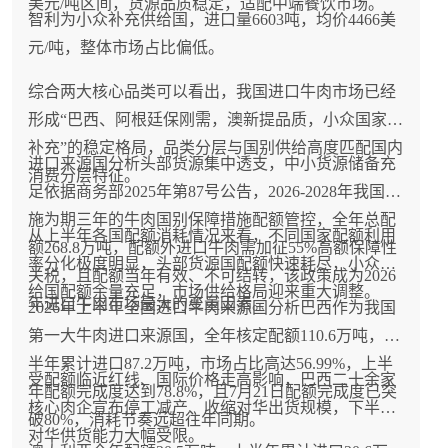
美元/吨区间，货源品质稳定，适配中端餐饮市场。
智利为小众补充供给国，进口量6603吨，均价4466美
元/吨，整体市场占比偏低。
综合两大核心品类可以看出，我国进口牛肉市场已经
形成“巴西、阿根廷保刚需，澳新提品质，小众国家做
补充”的稳定格局，品类分层与国别供给高度匹配国内
进口来源国分析头部货源集中透支，中小货源储备充
消费分层特征。
足依据商务部2025年第87号公告，2026-2028年我国实
施为期三年的牛肉国别保障措施配额管控，全年总配
从上半年各国配额消耗情况来看，不同国家配额利用
额268.8万吨，配额外进口牛肉需加征55%高额保障性
率分化极度明显，头部货源国配额快速耗尽，小众供
关税，且配额当年有效、不可结转，该政策成为2026
给国配额余量充足，市场供给格局迎来重大调整。
年进口牛肉市场最大的变量因素。
2026年上半年全国进口牛肉来源国分析巴西作为我国
第一大牛肉进口来源国，全年核定配额110.6万吨，上
半年累计进口87.2万吨，市场占比高达56.99%，上半
受配额临近红线、国际价格走高影响，巴西二十余家
年配额完成度达到78.8%，且7月21日配额完成度已突
核心肉企宣布停工减产、收缩对华出货规模，下半年
破80%，消耗节奏远超往年同期。
对华供货能力大幅受限。