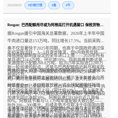
产涨价氛围浓厚。
2026/08/03
#价格行情
#禽
#牛
Rosgan: 巴西配额用尽或为阿根廷打开机遇窗口 保税货物延期使用明年配额谈判升温
据Rosgan援引中国海关总署数据，2026年上半年中国
牛肉进口量达153万吨，同比增长17.5%。当前采购节
奏不仅显著快于2025年同期，也高于中国政府通过保
年初采购活跃，3—5月逐步降温，但6月趋势反转——
障措施配额制度设定的全年进口上限——2026年所有
单月进口24.6万吨，环比增19%。目前尚难判断这是
来源国合计配额268.8万吨，较2025年实际进口280万
新一轮加速的起点，还是与巴西配额临近耗尽相关的
吨低约4%。在各国完全执行配额的假设下，上半年实
巴西与澳大利亚（两国配额分配相对历史份额最不
抢运行为。
进口量与全年限额之间的缺口，预示下半年将走向两
利）同时也是执行率最高的供应国。澳大利亚20.5万
种情景之一：进口明显放缓，或全球配额提前耗尽
吨年度配额已全额用尽；巴西110.6万吨配额上半年执
进口均价年初温和上行（同比约10%），至上半年末
（需求未被满足、价格抬升、商业条款面临调整）。
行87.22万吨，中方上周已发布官方警报，使用率触及
加速至同比涨超30%。阿根廷港口FOB价近几周每吨
80%。阿根廷节奏与51.1万吨年度配额大致匹配——
抬升200—300美元。后续走势不仅取决于中国国内需
上半年出口23.95万吨，同比增12%。乌拉圭、新西兰
值得关注的是，巴西商业端实际已使用（占用）完全
求强度，也取决于巴西作为核心供应国的策略选择。
和美国执行率低于预期，其中美国对华出口几乎归
部配额。考虑到巴西至中国海运约45天，5月下半月发