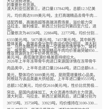
大众消费场景。
的重要补充货源。
澳大利亚位居第三，进口量137842吨，总额12.5亿美
元，均价高达9109美元/吨，主打高端精品去骨牛肉，
适配西餐、高端商超等高端消费场景，溢价能力突
乌拉圭、玻利维亚、新西兰分别位列第四至六位，进
出。
口量依次为46556吨、22884吨、22775吨，均价分别为
6333美元/吨、5875美元/吨、7457美元/吨，其中新西
整体来看，高端去骨分割牛肉溢价特征明显，澳大利
兰、乌拉圭精品牛肉具备一定高端市场竞争力，玻利
亚、俄罗斯、加拿大等国精品牛肉均价普遍突破8500
维亚货源则主打平价补充市场。
美元/吨，高低端货源价格差距持续拉大。
2026年上半年冻带骨牛肉进口来源国详情在冻带骨牛
肉品类中，上半年总进口量226444吨，进口总额6.8亿
美元，整体均价3009美元/吨，是刚需增量核心品类。
阿根廷为该品类最大供给国，上半年进口量95535吨，
总额2.5亿美元，均价仅2616美元/吨，性价比优势极为
突出，是国内卤味加工、大众流通市场的主力货源。
澳大利亚、乌拉圭、新西兰紧随其后，进口量分别为
39735吨、35758吨、33923吨，均价维持在3100-3300