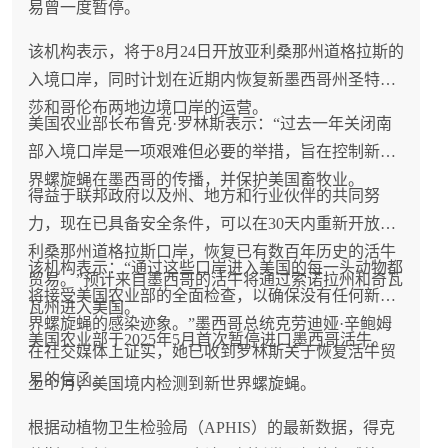
易曾一度暂停。
该机构表示，将于8月24日开放亚利桑那州道格拉斯的
入境口岸，同时计划在近期内恢复新墨西哥州圣特蕾
莎和哥伦布两地边境口岸的运营。
美国农业部长布鲁克·罗林斯表示：“过去一年关闭南
部入境口岸是一项艰难但必要的举措，旨在控制新世
界螺旋蝇在墨西哥的传播，并保护美国畜牧业。
得益于联邦政府以及州、地方和行业伙伴的共同努
力，现在已具备安全条件，可以在30天内重新开放亚
利桑那州道格拉斯口岸，恢复已有数百年历史的活牛
该机构表示：“通过这些口岸进入美国的每一头动物都
贸易。”预计来自墨西哥的活牛将通过索诺拉州和奇瓦
将接受美国农业部的全面检查，以确保没有任何新世
瓦州进入美国。
界螺旋蝇的感染迹象。”墨西哥总统克劳迪娅·辛鲍姆
美国农业部于2025年5月首次暂停进口墨西哥活牛。
在社交媒体上证实，她已收到罗林斯关于恢复活牛贸
易的信函。
上个月，美国境内检测到新世界螺旋蝇。
根据动植物卫生检验局（APHIS）的最新数据，得克