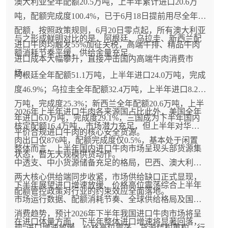
澳大利亚全年配额20.5万吨，上半年累计进口20.6万
吨，配额完成度100.4%，已于6月18日提前用尽全年
配额，按照政策规则，6月20日零点起，所有澳大利亚
与之形成鲜明对比的是，阿根廷、乌拉圭、新西兰配
进口牛肉均触发55%加征关税，高端牛排、精品牛肉
额消耗节奏平缓，供给余量充足。
进口成本大幅攀升，直接冲击国内高端牛肉消费市
场。
阿根廷全年配额51.1万吨，上半年进口24.0万吨，完成
度46.9%；乌拉圭全年配额32.4万吨，上半年进口8.2
万吨，完成度25.3%；新西兰全年配额20.6万吨，上半
2026年上半年进口牛肉各来源国占比此外，美国全年
年进口6.0万吨，完成度29.1%，三国成为下半年国内
核定配额16.4万吨，市场潜力充足，但上半年对华牛
平价合规进口牛肉的核心安全货源。
肉出口仅876吨，配额完成度仅0.5%，基本处于闲置
整体而言，上半年国内进口牛肉市场呈现头部货源集
状态，暂无大规模供货动作。
中透支、中小货源储备充足的格局，巴西、澳大利亚
两大核心供给端同步收紧，市场供给缺口正式显现，
下半年展望进口增速放缓、价格高位震荡综合上半年
配额管控政策对行业的约束效应全面落地。
市场运行数据、配额消耗节奏、全球供给格局及国内
消费趋势，预计2026年下半年我国进口牛肉市场将呈
在进口体量方面，下半年整体进口增速将显著回落，
现“进口增速放缓、价格高位震荡、货源结构重构、行