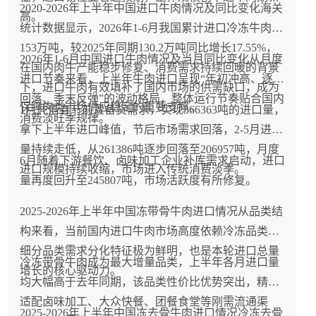
2020-2026年上半年中国进口牛肉情况及同比变化海关
高。
统计数据显示，2026年1-6月我国累计进口冷冻牛肉
153万吨，较2025年同期130.2万吨同比增长17.55%，
2026年1-6月中国进口牛肉情况及当月同比变化从月度
在国内肉牛产能稳步修复、消费需求持续回暖的背景
进口节奏来看，上半年牛肉进口呈现“年初冲高、逐季
下，进口牛肉有效填补了国内市场的供需缺口，成为
回落、季末反弹”的波动格局，整体运行节奏贴合国内
保障肉类市场供应稳定的重要支撑。
1月凭借春节前置备货需求，实现366363吨的进口量，
消费淡旺季规律。
拿下上半年进口峰值，节后市场需求回落，2-5月进口
量持续走低，从261386吨逐步回落至206957吨，月度
6月随着下游餐饮、卤味加工企业补库需求启动，进口
进口规模持续收缩，市场进入传统消费淡季。
量再度回升至245807吨，市场活跃度有所修复。
2025-2026年上半年中国冻带骨牛肉进口情况从品类结
构来看，当前国内进口牛肉市场高度依赖冷冻品类，
细分品类需求分化特征极为鲜明，也是本轮进口总量
冷冻带骨牛肉成为最大增量品类，上半年各月进口量
增长的核心驱动力。
均大幅高于去年同期，该品类性价比优势突出，精准
适配卤味加工、大众快餐、团餐食堂等刚需流通渠
2025-2026年上半年中国冻去骨牛肉进口情况冷冻去骨