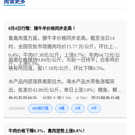
阅读更多
8月4日行情：猪牛羊价格同步走高 ！
畜禽肉蛋方面，猪牛羊价格同步走高。截至当日14
时，全国农批市场猪肉均价15.77 元/公斤，环比上涨
0.4%；牛肉67.38元/公斤，上涨0.7%；羊肉64.72元/公
鸡蛋价格维持9.84元/公斤，与前一日持平；白条鸡价
斤，上涨0.3%。
格有所回落，报17.18元/公斤，环比下降0.5%。
水产品内部涨跌差距拉大。海水产品大带鱼涨幅突
出，批发价43.86元/公斤，单日上涨3.8%；鲤鱼、鲫
鱼也有所抬升，分别上涨2.5%、0.5%；而白鲢鱼价格
走弱，环比下降3.2%。
2026/08/04
#价格行情
#猪
#羊
#牛
牛肉价格下降0.3%、禽肉逆势上涨0.8%！