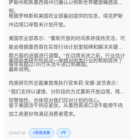
萨斯州和新墨西哥州已确认42例新世界螺旋蝇感染病
例。
根据罗林斯和美国农业部最初提供的信息，得克萨斯
州边境口岸暂未计划开放。
美国农业部表示：“重新开放的时间表将保持灵活，可
能会根据墨西哥在实现行动计划里程碑和解决关键问
题方面的进展进行调整。”在边境关闭之前，行业估计
美国肉类研究所就这一举措对肉类行业的帮助提供了
每年有超过100万头活牛进口到美国。
最新说明。
肉类研究所总裁兼首席执行官朱莉·安娜·波茨表示：
“我们支持以谨慎、分阶段的方式重新开放边境，既体
现警惕性，也体现对我们应对计划的信心。
鉴于美国活牛供应紧张，从墨西哥进口活牛能使牛肉
加工商更好地满足消费者需求。
2026/07/30
#贸易进展
#牛