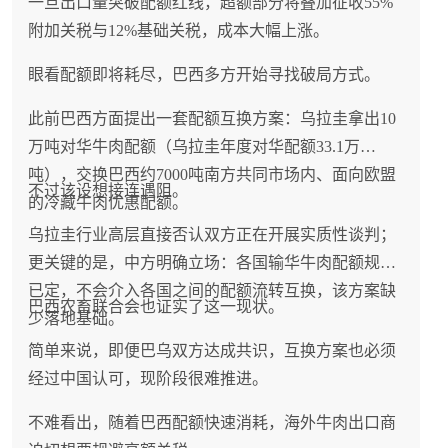
一旦出口量突破配额红线，超额部分将叠加征收55%
附加关税与12%基础关税，成本大幅上涨。
眼看配额即将耗尽，巴西多方开始寻找破局方式。
此前巴西方面提出一套配额互换方案：乌拉圭拿出10
万吨对华牛肉配额（乌拉圭年度对华配额33.1万
吨），交换巴西约7000吨南方共同市场内、面向欧盟
不过该设想接连遇阻。
的冷藏牛肉优惠配额。
乌拉圭行业高层直接否认双方正在开展实质性谈判；
更关键的是，中方明确立场：各国输华牛肉配额规则
已定，不会介入各国之间的配额流转互换，该方案缺
巴西农畜联合会也证实了这一现状。
少落地基础。
简单来说，即便巴乌双方达成共识，互换方案也必须
经过中国认可，现阶段很难推进。
不难看出，随着巴西配额快速消耗，海外牛肉出口商