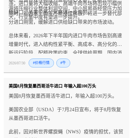
涨，进口量将大幅收缩，高端牛肉市场将出现小幅供
源将压缩行业整体利润空间，中小贸易商经营压力加
给缺口，品类价格分化将进一步加剧。
同时，国内本土肉牛产能持续释放，将进一步替代部
大，行业集中度有望进一步提升。
分进口刚需，缓解进口供给缺口带来的市场波动。
总体来看，2026年下半年国内进口牛肉市场告别高速
增量时代，进入结构性紧平衡、高成本、高分化的全
新运行阶段，配额政策约束、全球供给周期、国内消
费节奏将共同主导市场走势，行业将在供需博弈中维
2026/07/30
#价格行情
#牛
持高位震荡的运行格局。
美国8月恢复墨西哥活牛进口 年输入超100万头
美国8月恢复墨西哥活牛进口，年输入超100万头。
美国农业部（USDA）于7月24日宣布，将于8月恢复
从墨西哥进口活牛。
此前，因对新世界螺旋蝇（NWS）疫情的担忧，该贸