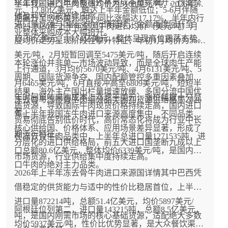
续上行，国内贸易商海外拿货成本持续攀升，行业整
半年我国进口牛肉整体均价为5108美元/吨，2026年同
元、12.80亿美元，触达上半年金额低位；5-6月伴随
体盈利空间被持续压缩。
期飙升至5985美元/吨，同比涨幅达17.17%，半年内行
进口量反弹与国际涨价行情延续，金额再度回升至
2025-2026年上半年全国牛肉进口均价（美元/吨）月
业整体采购成本大幅抬升。
13.38亿美元、16.74亿美元，整体呈现高位震荡态势。
度均价走势呈现阶段性攀升特征，年初1月均价为5647
美元/吨，2月短暂回调至5475美元/吨，随后开启连续
本轮涨价并非单一市场波动导致，而是全球肉牛产能
上行通道，3月均价5670美元/吨、4月6131美元/吨、5
周期、国际货源争夺、国内配额管控多重因素叠加的
月6465美元/吨，6月直接冲高至6809美元/吨，短短半
结果，海外主产国出栏量增速放缓、多国分流中国优
年时间单吨采购成本上涨超千美元，涨价幅度十分显
冻去骨与冻带骨牛肉细分品类国别货源供给格局2026
质货源，导致国际牛肉现货价格持续走高，国内进口
著。
年上半年我国冻牛肉进口来源高度集中，不同品类的
贸易彻底告别低价时代，高价常态化将成为行业中长
核心供给国、价格体系、应用场景差异显著，形成了
期运行特征。
在冻去骨牛肉品类中，上半年总进口量1271535吨，进
分层化的进口供给格局，前五大进口国垄断九成以上
口总额80.6亿美元，整体均价6339美元/吨，是国内进
市场货源，行业供给集中度持续走高。
口牛肉的绝对主力品类。
2026年上半年冻去骨牛肉进口来源国详情其中巴西凭
借稳定的供货能力与适中的性价比稳居首位，上半年
进口量872214吨，总额51.4亿美元，均价5897美元/
阿根廷位列第二，进口量143215吨，总额8.5亿美元，
吨，是国内刚需市场的核心基础货源，适配绝大多数
均价5937美元/吨，性价比优势显著，是大众餐饮渠道