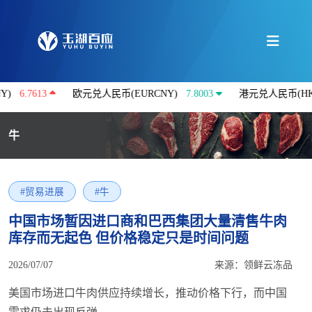
613
欧元兑人民币(EURCNY)
7.8003
港元兑人民币(HKDCNY)
牛
#贸易进展
#牛
中国市场暂因进口商和巴西集团大量清售牛肉
库存而无起色 但价格稳定只是时间问题
2026/07/07
来源：领鲜云冻品
美国市场进口牛肉供应持续增长，推动价格下行，而中国