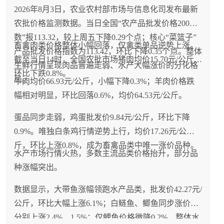
2026年8月3日，农业农村部市场与信息化司发布最新
农批价格监测数据。当日全国“农产品批发价格200指
数”报113.32，较上周五下降0.29个点；核心“菜篮子”
畜禽肉类价格整体小幅回落，仅禽类单品逆势上涨。
产品批发价格指数为113.42，环比下降0.35个点。整体
截至当日14时，全国农批市场猪肉均价15.70元/公斤，
生鲜行情呈现肉品普遍走弱、水产大幅涨价的分化格
环比下跌0.8%。
局。
牛肉均价66.93元/公斤，小幅下降0.3%；羊肉价格跌
幅相对明显，环比回落0.6%，均价64.53元/公斤。
蛋品同步走弱，鸡蛋批发价9.84元/公斤，环比下降
0.9%。唯独白条鸡行情逆势上行，均价17.26元/公
斤，环比上涨0.8%，成为畜禽品类中唯一涨价品种。
水产市场行情火热，多数主流品类价格抬升，部分品
种涨幅突出。
数据显示，大带鱼涨幅领跑水产品类，批发价42.27元/
公斤，环比大幅上涨6.1%；白鲢鱼、鲫鱼同步涨价，
分别上涨2.4%、1.5%；仅鲤鱼价格微降0.2%，整体水