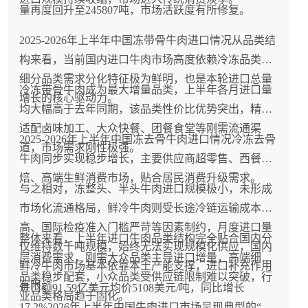
量再度回升至245807吨，市场活跃度有所修复。
2025-2026年上半年中国冻带骨牛肉进口情况从品类结
构来看，当前国内进口牛肉市场高度依赖冷冻品类，
细分品类需求分化特征极为鲜明，也是本轮进口总量
冷冻带骨牛肉成为最大增量品类，上半年各月进口量
增长的核心驱动力。
均大幅高于去年同期，该品类性价比优势突出，精准
适配卤味加工、大众快餐、团餐食堂等刚需流通渠
2025-2026年上半年中国冻去骨牛肉进口情况冷冻去骨
道，市场需求刚性极强。
牛肉同步实现稳步增长，主要供应商超零售、西餐烘
焙、高端生鲜消费市场，贴合居民消费升级需求。
与之相对，冻整头、半头牛肉进口规模极小，未形成
市场化流通格局，鲜冷牛肉则受长途冷链运输成本偏
高、国际检疫准入门槛严苛等因素制约，月度进口量
整体来看，上半年进口牛肉品类结构完全贴合国内分
仅维持数千吨规模，始终无法实现规模化供应，国内
层消费需求，刚需大众品类主导进口增量，高端细分
鲜冷牛肉市场基本依靠本土产能支撑，进口补充作用
品类稳步配套，小众品类受供应链限制难以突破，行
有限。
进口额91.59亿美元均价5108美元/吨，同比增长
业品类格局趋于固化。
17.2%2026年上半年中国牛肉进口市场呈现典型的“量