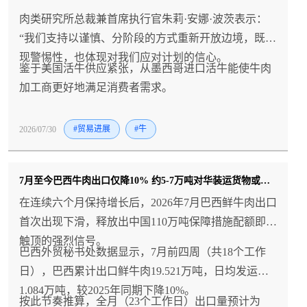
肉类研究所总裁兼首席执行官朱莉·安娜·波茨表示：
“我们支持以谨慎、分阶段的方式重新开放边境，既体
现警惕性，也体现对我们应对计划的信心。
鉴于美国活牛供应紧张，从墨西哥进口活牛能使牛肉
加工商更好地满足消费者需求。
2026/07/30
#贸易进展
#牛
7月至今巴西牛肉出口仅降10% 约5-7万吨对华装运货物或被迫转入保税库？
在连续六个月保持增长后，2026年7月巴西鲜牛肉出口
首次出现下滑，释放出中国110万吨保障措施配额即将
触顶的强烈信号。
巴西外贸秘书处数据显示，7月前四周（共18个工作
日），巴西累计出口鲜牛肉19.521万吨，日均发运
1.084万吨，较2025年同期下降10%。
按此节奏推算，全月（23个工作日）出口量预计为