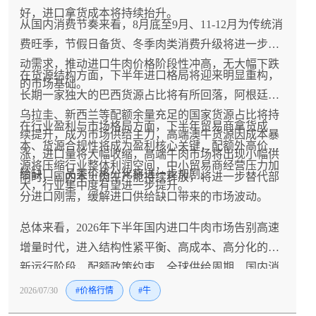
好，进口拿货成本将持续抬升。
从国内消费节奏来看，8月底至9月、11-12月为传统消
费旺季，节假日备货、冬季肉类消费升级将进一步拉
动需求，推动进口牛肉价格阶段性冲高，无大幅下跌
在货源结构方面，下半年进口格局将迎来明显重构，
的市场基础。
长期一家独大的巴西货源占比将有所回落，阿根廷、
乌拉圭、新西兰等配额余量充足的国家货源占比将持
在行业盈利与市场格局方面，下半年贸易商拿货成
续提升，成为市场供给主力，高端澳牛货源因成本暴
本、货源合规性将成为盈利核心关键，配额外高价货
涨，进口量将大幅收缩，高端牛肉市场将出现小幅供
源将压缩行业整体利润空间，中小贸易商经营压力加
给缺口，品类价格分化将进一步加剧。
同时，国内本土肉牛产能持续释放，将进一步替代部
大，行业集中度有望进一步提升。
分进口刚需，缓解进口供给缺口带来的市场波动。
总体来看，2026年下半年国内进口牛肉市场告别高速
增量时代，进入结构性紧平衡、高成本、高分化的全
新运行阶段，配额政策约束、全球供给周期、国内消
费节奏将共同主导市场走势，行业将在供需博弈中维
2026/07/30
#价格行情
#牛
持高位震荡的运行格局。