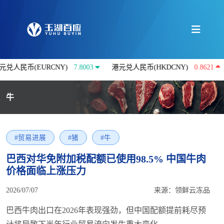
币(EURCNY)
7.8003
港元兑人民币(HKDCNY)
0.8621
澳大
牛
#贸易进展
#猪
#牛
巴西对华免附加税配额已使用98.5% 中国牛肉
价格面临上涨压力
2026/07/07
来源：领鲜云冻品
巴西牛肉出口在2026年表现强劲，但中国配额提前耗尽预