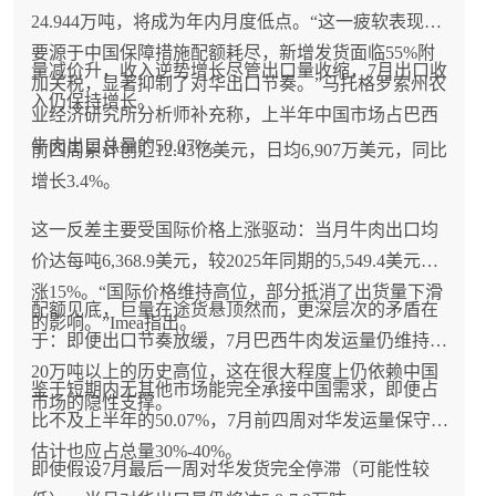
24.944万吨，将成为年内月度低点。“这一疲软表现主
要源于中国保障措施配额耗尽，新增发货面临55%附
量减价升，收入逆势增长尽管出口量收缩，7月出口收
加关税，显著抑制了对华出口节奏。”马托格罗索州农
入仍保持增长。
业经济研究所分析师补充称，上半年中国市场占巴西
牛肉出口总量的50.07%。
前四周累计创汇12.43亿美元，日均6,907万美元，同比
增长3.4%。
这一反差主要受国际价格上涨驱动：当月牛肉出口均
价达每吨6,368.9美元，较2025年同期的5,549.4美元上
涨15%。“国际价格维持高位，部分抵消了出货量下滑
配额见底，巨量在途货悬顶然而，更深层次的矛盾在
的影响。”Imea指出。
于：即便出口节奏放缓，7月巴西牛肉发运量仍维持在
20万吨以上的历史高位，这在很大程度上仍依赖中国
鉴于短期内无其他市场能完全承接中国需求，即便占
市场的隐性支撑。
比不及上半年的50.07%，7月前四周对华发运量保守
估计也应占总量30%-40%。
即使假设7月最后一周对华发货完全停滞（可能性较