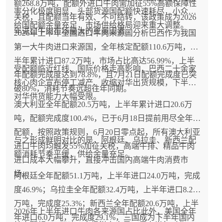
额268.8万吨，配额外进口牛肉需加征55%高额保障性
率分化极度明显，头部货源国配额快速耗尽，小众供
关税，且配额当年有效、不可结转，该政策成为2026
给国配额余量充足，市场供给格局迎来重大调整。
年进口牛肉市场最大的变量因素。
2026年上半年全国进口牛肉来源国分析巴西作为我国
第一大牛肉进口来源国，全年核定配额110.6万吨，上
半年累计进口87.2万吨，市场占比高达56.99%，上半
受配额临近红线、国际价格走高影响，巴西二十余家
年配额完成度达到78.8%，且7月21日配额完成度已突
核心肉企宣布停工减产、收缩对华出货规模，下半年
破80%，消耗节奏远超往年同期。
对华供货能力大幅受限。
澳大利亚全年配额20.5万吨，上半年累计进口20.6万
吨，配额完成度100.4%，已于6月18日提前用尽全年
配额，按照政策规则，6月20日零点起，所有澳大利亚
与之形成鲜明对比的是，阿根廷、乌拉圭、新西兰配
进口牛肉均触发55%加征关税，高端牛排、精品牛肉
额消耗节奏平缓，供给余量充足。
进口成本大幅攀升，直接冲击国内高端牛肉消费市
场。
阿根廷全年配额51.1万吨，上半年进口24.0万吨，完成
度46.9%；乌拉圭全年配额32.4万吨，上半年进口8.2
万吨，完成度25.3%；新西兰全年配额20.6万吨，上半
2026年上半年进口牛肉各来源国占比此外，美国全年
年进口6.0万吨，完成度29.1%，三国成为下半年国内