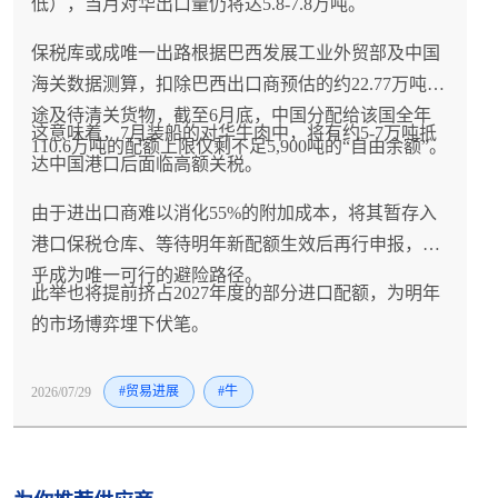
低），当月对华出口量仍将达5.8-7.8万吨。
保税库或成唯一出路根据巴西发展工业外贸部及中国
海关数据测算，扣除巴西出口商预估的约22.77万吨在
途及待清关货物，截至6月底，中国分配给该国全年
这意味着，7月装船的对华牛肉中，将有约5-7万吨抵
110.6万吨的配额上限仅剩不足5,900吨的“自由余额”。
达中国港口后面临高额关税。
由于进出口商难以消化55%的附加成本，将其暂存入
港口保税仓库、等待明年新配额生效后再行申报，几
乎成为唯一可行的避险路径。
此举也将提前挤占2027年度的部分进口配额，为明年
的市场博弈埋下伏笔。
2026/07/29
#贸易进展
#牛