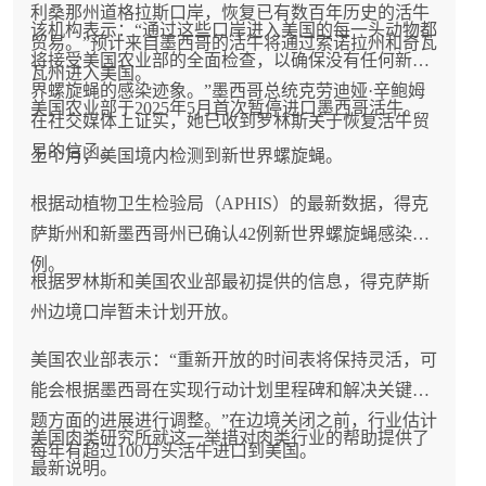
利桑那州道格拉斯口岸，恢复已有数百年历史的活牛
该机构表示：“通过这些口岸进入美国的每一头动物都
贸易。”预计来自墨西哥的活牛将通过索诺拉州和奇瓦
将接受美国农业部的全面检查，以确保没有任何新世
瓦州进入美国。
界螺旋蝇的感染迹象。”墨西哥总统克劳迪娅·辛鲍姆
美国农业部于2025年5月首次暂停进口墨西哥活牛。
在社交媒体上证实，她已收到罗林斯关于恢复活牛贸
易的信函。
上个月，美国境内检测到新世界螺旋蝇。
根据动植物卫生检验局（APHIS）的最新数据，得克
萨斯州和新墨西哥州已确认42例新世界螺旋蝇感染病
例。
根据罗林斯和美国农业部最初提供的信息，得克萨斯
州边境口岸暂未计划开放。
美国农业部表示：“重新开放的时间表将保持灵活，可
能会根据墨西哥在实现行动计划里程碑和解决关键问
题方面的进展进行调整。”在边境关闭之前，行业估计
美国肉类研究所就这一举措对肉类行业的帮助提供了
每年有超过100万头活牛进口到美国。
最新说明。