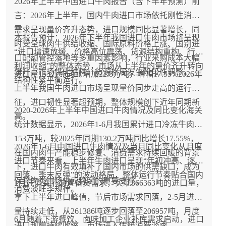
2026年上半年中国进口牛肉报告（含下半年预测）前
言：2026年上半年，国内牛肉进口市场依托刚性消费
需求呈现量价齐升态势，进口规模同比显著增长，同
本报告预计：2026年下半年我国进口牛肉市场将呈现
时受全球肉牛供给收缩、国际原料价格上涨、国别进
“进口增速放缓、价格高位震荡、货源结构重构、行业
口配额管控落地等多重因素影响，行业采购成本大幅
利润收缩”的整体态势，市场从上半年的量价齐升转向
攀升，市场供需结构、货源格局发生阶段性调整。
进口量153万吨同比增加22.8万吨，增幅17.55%2026年
结构性紧平衡运行。
上半年我国牛肉进口市场呈现量价同步走高的运行特
征，进口韧性显著超预期，整体规模创下近年同期新
2020-2026年上半年中国进口牛肉情况及同比变化海关
高。
统计数据显示，2026年1-6月我国累计进口冷冻牛肉
153万吨，较2025年同期130.2万吨同比增长17.55%，
2026年1-6月中国进口牛肉情况及当月同比变化从月度
在国内肉牛产能稳步修复、消费需求持续回暖的背景
进口节奏来看，上半年牛肉进口呈现“年初冲高、逐季
下，进口牛肉有效填补了国内市场的供需缺口，成为
回落、季末反弹”的波动格局，整体运行节奏贴合国内
保障肉类市场供应稳定的重要支撑。
1月凭借春节前置备货需求，实现366363吨的进口量，
消费淡旺季规律。
拿下上半年进口峰值，节后市场需求回落，2-5月进口
量持续走低，从261386吨逐步回落至206957吨，月度
6月随着下游餐饮、卤味加工企业补库需求启动，进口
进口规模持续收缩，市场进入传统消费淡季。