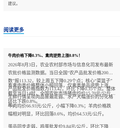
建议。
阅读更多
牛肉价格下降0.3%、禽肉逆势上涨0.8%！
2026年8月3日，农业农村部市场与信息化司发布最新
农批价格监测数据。当日全国“农产品批发价格200指
数”报113.32，较上周五下降0.29个点；核心“菜篮子”
畜禽肉类价格整体小幅回落，仅禽类单品逆势上涨。
产品批发价格指数为113.42，环比下降0.35个点。整体
截至当日14时，全国农批市场猪肉均价15.70元/公斤，
生鲜行情呈现肉品普遍走弱、水产大幅涨价的分化格
环比下跌0.8%。
局。
牛肉均价66.93元/公斤，小幅下降0.3%；羊肉价格跌
幅相对明显，环比回落0.6%，均价64.53元/公斤。
蛋品同步走弱，鸡蛋批发价9.84元/公斤，环比下降