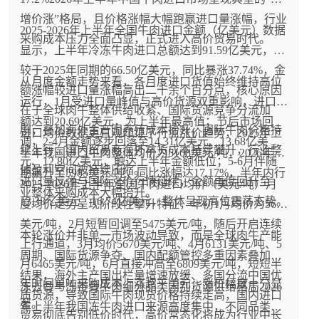
增价涨”格局，且价格涨幅大幅跑赢进口量涨幅，行业
2025-2026年上半年全国牛肉进口金额（亿美元）数据
采购成本压力全面凸显，正式进入高价贸易时代。
显示，上半年冷冻牛肉进口总额达到91.59亿美元，相
较于2025年同期的66.50亿美元，同比暴涨37.74%，金
从月度金额走势来看，各月度进口货值始终维持高位
额涨幅较进口量涨幅高出二十余个百分点，核心原因
运行，1月受进口量峰值与高价货源双重影响，进口金
在于全球肉牛整体供给收紧、国际货源竞争分流加
额达到20.69亿美元，为上半年最高值；节后市场回
剧，叠加海外主产国养殖成本抬升，国际牛肉价格持
进口均价数据更直观印证了行业涨价趋势，2025年上
调，2-4月金额逐步回落至14.31亿美元、13.68亿美
续上行，国内贸易商海外拿货成本持续攀升，行业整
半年我国进口牛肉整体均价为5108美元/吨，2026年同
元、12.80亿美元，触达上半年金额低位；5-6月伴随
体盈利空间被持续压缩。
期飙升至5985美元/吨，同比涨幅达17.17%，半年内行
进口量反弹与国际涨价行情延续，金额再度回升至
2025-2026年上半年全国牛肉进口均价（美元/吨）月
业整体采购成本大幅抬升。
13.38亿美元、16.74亿美元，整体呈现高位震荡态势。
度均价走势呈现阶段性攀升特征，年初1月均价为5647
美元/吨，2月短暂回调至5475美元/吨，随后开启连续
本轮涨价并非单一市场波动导致，而是全球肉牛产能
上行通道，3月均价5670美元/吨、4月6131美元/吨、5
周期、国际货源争夺、国内配额管控多重因素叠加的
月6465美元/吨，6月直接冲高至6809美元/吨，短短半
结果，海外主产国出栏量增速放缓、多国分流中国优
年时间单吨采购成本上涨超千美元，涨价幅度十分显
冻去骨与冻带骨牛肉细分品类国别货源供给格局2026
质货源，导致国际牛肉现货价格持续走高，国内进口
著。
年上半年我国冻牛肉进口来源高度集中，不同品类的
贸易彻底告别低价时代，高价常态化将成为行业中长