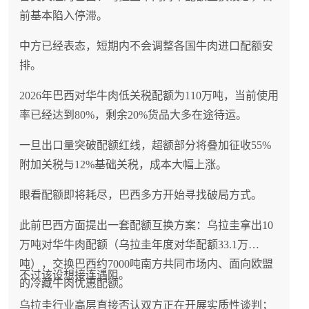
前基本陷入停滞。
中方已经表态，短期内不会调整各国牛肉进口配额安
排。
2026年巴西对华牛肉低关税配额为110万吨，当前使用
率已经达到80%，剩余20%货品大多在途待运。
一旦出口量突破配额红线，超额部分将叠加征收55%
附加关税与12%基础关税，成本大幅上涨。
眼看配额即将耗尽，巴西多方开始寻找破局方式。
此前巴西方面提出一套配额互换方案：乌拉圭拿出10
万吨对华牛肉配额（乌拉圭年度对华配额33.1万
吨），交换巴西约7000吨南方共同市场内、面向欧盟
不过该设想接连遇阻。
的冷藏牛肉优惠配额。
乌拉圭行业高层直接否认双方正在开展实质性谈判；