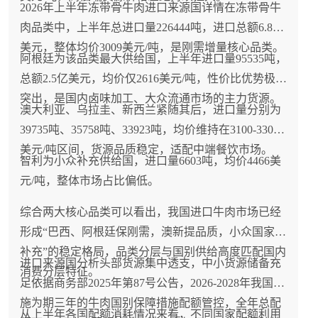
2026年上半年冻带骨牛肉进口来源国详情在冻带骨牛
肉品类中，上半年总进口量226444吨，进口总额6.8亿
美元，整体均价3009美元/吨，是刚需增量核心品类。
阿根廷为该品类最大供给国，上半年进口量95535吨，
总额2.5亿美元，均价仅2616美元/吨，性价比优势极为
突出，是国内卤味加工、大众流通市场的主力货源。
澳大利亚、乌拉圭、新西兰紧随其后，进口量分别为
39735吨、35758吨、33923吨，均价维持在3100-3300
美元/吨区间，货源品质稳定，适配中端餐饮市场。
智利为小众补充供给国，进口量6603吨，均价4466美
元/吨，整体市场占比偏低。
综合两大核心品类可以看出，我国进口牛肉市场已经
形成“巴西、阿根廷保刚需，澳新提品质，小众国家做
补充”的稳定格局，品类分层与国别供给高度匹配国内
进口来源国分析头部货源集中透支，中小货源储备充
消费分层特征。
足依据商务部2025年第87号公告，2026-2028年我国实
施为期三年的牛肉国别保障措施配额管控，全年总配
从上半年各国配额消耗情况来看，不同国家配额利用