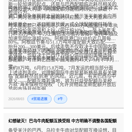
新一轮加速的起点，还是与巴西配额临近耗尽相关的
吨低约4%。在各国完全执行配额的假设下，上半年实
巴西与澳大利亚（两国配额分配相对历史份额最不
抢运行为。
进口量与全年限额之间的缺口，预示下半年将走向两
利）同时也是执行率最高的供应国。澳大利亚20.5万
种情景之一：进口明显放缓，或全球配额提前耗尽
吨年度配额已全额用尽；巴西110.6万吨配额上半年执
进口均价年初温和上行（同比约10%），至上半年末
（需求未被满足、价格抬升、商业条款面临调整）。
行87.22万吨，中方上周已发布官方警报，使用率触及
加速至同比涨超30%。阿根廷港口FOB价近几周每吨
80%。阿根廷节奏与51.1万吨年度配额大致匹配——
抬升200—300美元。后续走势不仅取决于中国国内需
上半年出口23.95万吨，同比增12%。乌拉圭、新西兰
值得关注的是，巴西商业端实际已使用（占用）完全
求强度，也取决于巴西作为核心供应国的策略选择。
和美国执行率低于预期，其中美国对华出口几乎归
部配额。考虑到巴西至中国海运约45天，5月下半月发
零。
运约8万吨、6月约15.8万吨，7月发运的相当部分面
上述谈判走向，对理解国际牛肉贸易新格局具有关键
临"配额耗尽后到港"的风险。近几周，有关巴西与中
意义——配额互换若落地，将为日益受配额与关税调
方就"海关保税仓授权"（允许货物延至新配额开放后
节的市场开创先例
正式入境）的谈判传闻再度升温——澳大利亚也在评
2026/08/03
#贸易进展
#牛
估类似方案。与此同时，巴西与乌拉圭等国的配额互
换谈判亦有报道，涉及约10万吨中国市场份额交换巴
西在欧盟贸易协定项下的较小配额。
幻想破灭！巴乌牛肉配额互换受阻 中方明确不调整各国配额
备受关注的巴西、乌拉圭牛肉对华配额互换设想，目