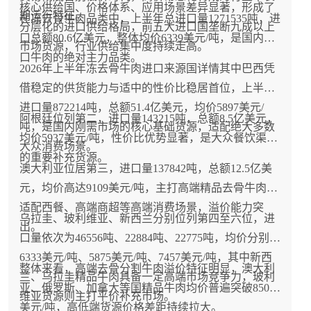
核心供给国、价格体系、应用场景差异显著，形成了
期运行特征。
在冻去骨牛肉品类中，上半年总进口量1271535吨，进
分层化的进口供给格局，前五大进口国垄断九成以上
口总额80.6亿美元，整体均价6339美元/吨，是国内进
市场货源，行业供给集中度持续走高。
口牛肉的绝对主力品类。
2026年上半年冻去骨牛肉进口来源国详情其中巴西凭
借稳定的供货能力与适中的性价比稳居首位，上半年
进口量872214吨，总额51.4亿美元，均价5897美元/
阿根廷位列第二，进口量143215吨，总额8.5亿美元，
吨，是国内刚需市场的核心基础货源，适配绝大多数
均价5937美元/吨，性价比优势显著，是大众餐饮渠道
大众消费场景。
的重要补充货源。
澳大利亚位居第三，进口量137842吨，总额12.5亿美
元，均价高达9109美元/吨，主打高端精品去骨牛肉，
适配西餐、高端商超等高端消费场景，溢价能力突
乌拉圭、玻利维亚、新西兰分别位列第四至六位，进
出。
口量依次为46556吨、22884吨、22775吨，均价分别为
6333美元/吨、5875美元/吨、7457美元/吨，其中新西
整体来看，高端去骨分割牛肉溢价特征明显，澳大利
兰、乌拉圭精品牛肉具备一定高端市场竞争力，玻利
亚、俄罗斯、加拿大等国精品牛肉均价普遍突破8500
维亚货源则主打平价补充市场。
美元/吨，高低端货源价格差距持续拉大。