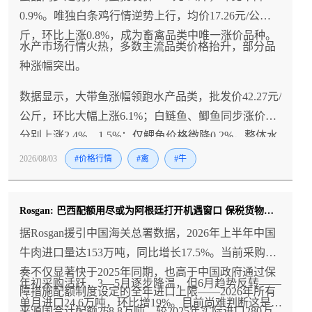
0.9%。唯独白条鸡行情逆势上行，均价17.26元/公
斤，环比上涨0.8%，成为畜禽品类中唯一涨价品种。
水产市场行情火热，多数主流品类价格抬升，部分品
种涨幅突出。
数据显示，大带鱼涨幅领跑水产品类，批发价42.27元/
公斤，环比大幅上涨6.1%；白鲢鱼、鲫鱼同步涨价，
分别上涨2.4%、1.5%；仅鲤鱼价格微降0.2%，整体水
产涨价氛围浓厚。
2026/08/03
#价格行情
#禽
#牛
Rosgan: 巴西配额用尽或为阿根廷打开机遇窗口 保税货物延期使用明年配额谈判升温
据Rosgan援引中国海关总署数据，2026年上半年中国
牛肉进口量达153万吨，同比增长17.5%。当前采购节
奏不仅显著快于2025年同期，也高于中国政府通过保
年初采购活跃，3—5月逐步降温，但6月趋势反转——
障措施配额制度设定的全年进口上限——2026年所有
单月进口24.6万吨，环比增19%。目前尚难判断这是
来源国合计配额268.8万吨，较2025年实际进口280万