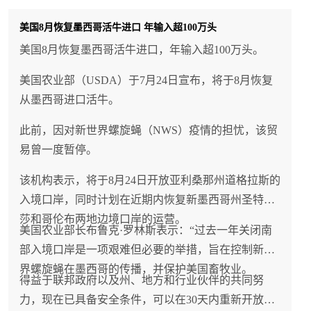
美国8月恢复墨西哥活牛进口 年输入超100万头
美国8月恢复墨西哥活牛进口，年输入超100万头。
美国农业部（USDA）于7月24日宣布，将于8月恢复
从墨西哥进口活牛。
此前，因对新世界螺旋蝇（NWS）疫情的担忧，该贸
易曾一度暂停。
该机构表示，将于8月24日开放亚利桑那州道格拉斯的
入境口岸，同时计划在近期内恢复新墨西哥州圣特蕾
莎和哥伦布两地边境口岸的运营。
美国农业部长布鲁克·罗林斯表示：“过去一年关闭南
部入境口岸是一项艰难但必要的举措，旨在控制新世
界螺旋蝇在墨西哥的传播，并保护美国畜牧业。
得益于联邦政府以及州、地方和行业伙伴的共同努
力，现在已具备安全条件，可以在30天内重新开放亚