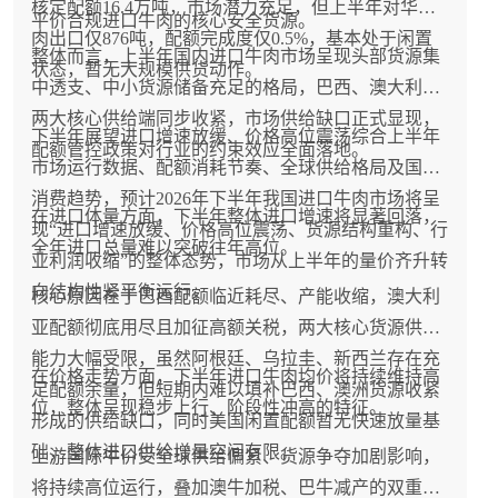
核定配额16.4万吨，市场潜力充足，但上半年对华牛
平价合规进口牛肉的核心安全货源。
肉出口仅876吨，配额完成度仅0.5%，基本处于闲置
整体而言，上半年国内进口牛肉市场呈现头部货源集
状态，暂无大规模供货动作。
中透支、中小货源储备充足的格局，巴西、澳大利亚
两大核心供给端同步收紧，市场供给缺口正式显现，
下半年展望进口增速放缓、价格高位震荡综合上半年
配额管控政策对行业的约束效应全面落地。
市场运行数据、配额消耗节奏、全球供给格局及国内
消费趋势，预计2026年下半年我国进口牛肉市场将呈
在进口体量方面，下半年整体进口增速将显著回落，
现“进口增速放缓、价格高位震荡、货源结构重构、行
全年进口总量难以突破往年高位。
业利润收缩”的整体态势，市场从上半年的量价齐升转
向结构性紧平衡运行。
核心原因在于巴西配额临近耗尽、产能收缩，澳大利
亚配额彻底用尽且加征高额关税，两大核心货源供给
能力大幅受限，虽然阿根廷、乌拉圭、新西兰存在充
在价格走势方面，下半年进口牛肉均价将持续维持高
足配额余量，但短期内难以填补巴西、澳洲货源收紧
位，整体呈现稳步上行、阶段性冲高的特征。
形成的供给缺口，同时美国闲置配额暂无快速放量基
础，整体进口供给增量空间有限。
上游国际牛价受全球供给偏紧、货源争夺加剧影响，
将持续高位运行，叠加澳牛加税、巴牛减产的双重利