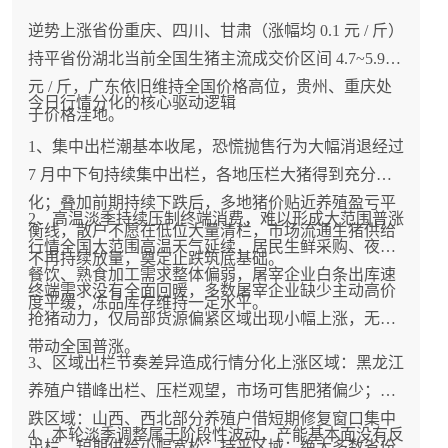
逆势上涨省份重庆、四川、甘肃（涨幅均 0.1 元 / 斤）
持平省份湖北当前全国生猪主流成交价区间 4.7~5.9
元 / 斤，广东依旧维持全国价格高位，贵州、重庆处
今日行情分化的核心驱动逻辑
于价格洼地。
1、集中出栏潮基本收尾，恐慌抛售行为大幅消退经过
7 月中下旬持续集中出栏，各地压栏大猪得到充分消
化；叠加前期持续下跌后，多地猪价贴近养殖盈亏平
2、高温淡季持续压制终端消费，难以形成大范围普涨
衡线，散户不愿在低位大量清栏，市场流通生猪供给
行情全国大范围高温天气延续，居民生鲜采购、夜市
不再持续放量，奠定止跌筑底基础。
餐饮、熟食加工需求整体偏弱，屠宰企业白条出库速
终端需求没有全面回暖，多数屠宰企业缺少主动高价
度平缓，冻品库存维持一定水平。
抢猪动力，仅局部货源偏紧区域出现小幅上涨，无法
带动全国普涨。
3、区域出栏节奏差异造成行情分化上涨区域：黑龙江
养殖户错峰出栏、压栏观望，市场可售肥猪偏少；下
跌区域：山西、西北部分养殖户借短期修复窗口集中
4、本轮淡季调整属于阶段性波动，产能基本面没有反
出栏，短期供给小幅宽松；持平区域：绝大多数省份