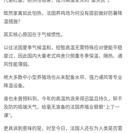
代谢旺盛，耐热性极差，成为高温受灾的“重灾区”。
既然家禽如此怕热，法国养鸡场为何没有提前做好防暑降
温措施？
其实核心原因在于气候惯性。
以往法国夏季气候温和，短暂高温无需特殊应对便能平稳
度过，因此国内大量老式鸡舍只侧重冬季保温，隔热、通
风性能薄弱。
绝大多数中小型养殖场也从未配备水帘、强力通风等专业
降温设备。
谁也未曾预料到，今年的高温热浪来得迅猛且持久，猝不
及防的极端天气，给毫无准备的法国养殖业狠狠“上了一
课”。
更具讽刺意味的是，时至今日，法国人还在为人类是否需