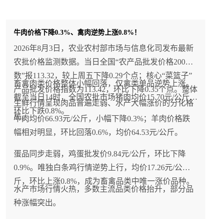
牛肉价格下降0.3%、禽肉逆势上涨0.8%！
2026年8月3日，农业农村部市场与信息化司发布最新
农批价格监测数据。当日全国“农产品批发价格200指
数”报113.32，较上周五下降0.29个点；核心“菜篮子”
畜禽肉类价格整体小幅回落，仅禽类单品逆势上涨。
产品批发价格指数为113.42，环比下降0.35个点。整体
截至当日14时，全国农批市场猪肉均价15.70元/公斤，
生鲜行情呈现肉品普遍走弱、水产大幅涨价的分化格
环比下跌0.8%。
局。
牛肉均价66.93元/公斤，小幅下降0.3%；羊肉价格跌
幅相对明显，环比回落0.6%，均价64.53元/公斤。
蛋品同步走弱，鸡蛋批发价9.84元/公斤，环比下降
0.9%。唯独白条鸡行情逆势上行，均价17.26元/公
斤，环比上涨0.8%，成为畜禽品类中唯一涨价品种。
水产市场行情火热，多数主流品类价格抬升，部分品
种涨幅突出。