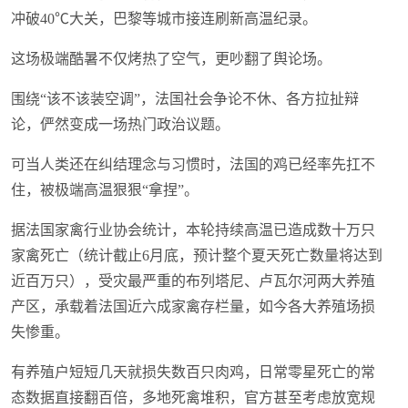
冲破40℃大关，巴黎等城市接连刷新高温纪录。
这场极端酷暑不仅烤热了空气，更吵翻了舆论场。
围绕“该不该装空调”，法国社会争论不休、各方拉扯辩
论，俨然变成一场热门政治议题。
可当人类还在纠结理念与习惯时，法国的鸡已经率先扛不
住，被极端高温狠狠“拿捏”。
据法国家禽行业协会统计，本轮持续高温已造成数十万只
家禽死亡（统计截止6月底，预计整个夏天死亡数量将达到
近百万只），受灾最严重的布列塔尼、卢瓦尔河两大养殖
产区，承载着法国近六成家禽存栏量，如今各大养殖场损
失惨重。
有养殖户短短几天就损失数百只肉鸡，日常零星死亡的常
态数据直接翻百倍，多地死禽堆积，官方甚至考虑放宽规