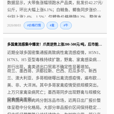
数据显示，大带鱼涨幅领跑水产品类，批发价42.27元/
公斤，环比大幅上涨6.1%；白鲢鱼、鲫鱼同步涨价，
分别上涨2.4%、1.5%；仅鲤鱼价格微降0.2%，整体水
产涨价氛围浓厚。
2026/08/03
#价格行情
#禽
#牛
多国禽流感集中爆发！爪类逆势上涨200-500元/吨，后市能否持续？
近期全球多国密集通报高致病性禽流感疫情，H5N1、
H7N3、H5 亚型毒株持续扩散，野禽、家禽感染病例
并行出现，禽类进出口贸易不确定性显著增加。
荷兰、墨西哥、洪都拉斯、巴西、厄瓜多尔、新西
兰、澳大利亚、多哥相继曝出禽流感疫情，遍布欧、
美、非、大洋洲。其中多哥家禽疫情受损规模突出，
上万只家禽染病死亡；墨西哥同步出现野禽与规模化
家禽感染案例。
回到国内山东肉鸡分割冻品市场，近两日出厂报价整
体呈稳中分化格局。大部分单品报价区间保持稳定，