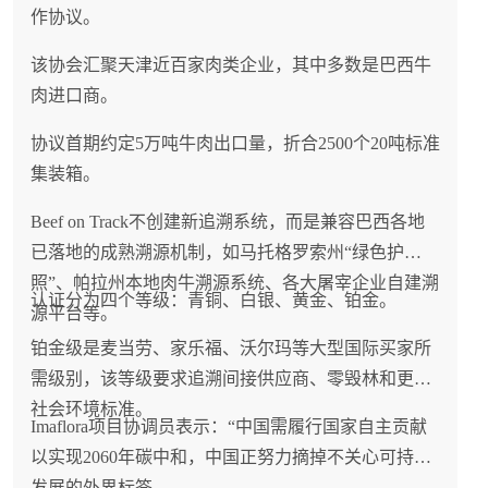
作协议。
该协会汇聚天津近百家肉类企业，其中多数是巴西牛
肉进口商。
协议首期约定5万吨牛肉出口量，折合2500个20吨标准
集装箱。
Beef on Track不创建新追溯系统，而是兼容巴西各地
已落地的成熟溯源机制，如马托格罗索州“绿色护
照”、帕拉州本地肉牛溯源系统、各大屠宰企业自建溯
认证分为四个等级：青铜、白银、黄金、铂金。
源平台等。
铂金级是麦当劳、家乐福、沃尔玛等大型国际买家所
需级别，该等级要求追溯间接供应商、零毁林和更高
社会环境标准。
Imaflora项目协调员表示：“中国需履行国家自主贡献
以实现2060年碳中和，中国正努力摘掉不关心可持续
发展的外界标签。