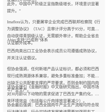
此外，中国中产阶级正呈指数级增长，环境意识显著
提升。”
Imaflora认为，只要屠宰企业完成巴西联邦检察院《行
为调整协议》（TAC）且审计评分高于95分，可直接
自动获得青铜级认证，无需额外审计，帮助企业省去
Abiec支持“已成熟”体系
认证额外成本。
巴西肉类出口工业协会表示成员公司遵循成熟协议，
并关注认证倡议。
但协会强调，任何新增产品认证标识，都必须和巴西
现行成熟溯源体系兼容，避免多重标准叠加；不能提
出缺乏公共配套支撑的严苛要求，否则会制约国内肉
该协会援引《金融时报》中文版研究指出，中国市场
牛产业生产。
对30月龄以下动物的需求促进了巴西生产集约化，带
来环境效益（包括每公斤肉排放显著减少）。
协会最后强调：巴西全国肉牛产业生产流程均符合现
行法律法规，行业可持续发展推进需要加强现有工