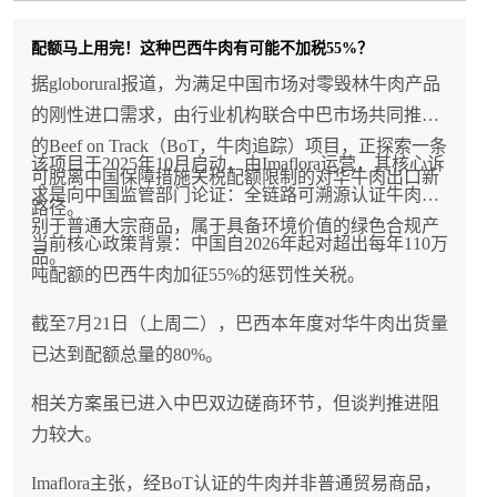
配额马上用完！这种巴西牛肉有可能不加税55%？
据globorural报道，为满足中国市场对零毁林牛肉产品
的刚性进口需求，由行业机构联合中巴市场共同推进
的Beef on Track（BoT，牛肉追踪）项目，正探索一条
该项目于2025年10月启动，由Imaflora运营，其核心诉
可脱离中国保障措施关税配额限制的对华牛肉出口新
求是向中国监管部门论证：全链路可溯源认证牛肉区
路径。
别于普通大宗商品，属于具备环境价值的绿色合规产
当前核心政策背景：中国自2026年起对超出每年110万
品。
吨配额的巴西牛肉加征55%的惩罚性关税。
截至7月21日（上周二），巴西本年度对华牛肉出货量
已达到配额总量的80%。
相关方案虽已进入中巴双边磋商环节，但谈判推进阻
力较大。
Imaflora主张，经BoT认证的牛肉并非普通贸易商品，