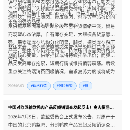
但市场经营策略分歧持续放大。为加快出货，部分商
与之形成对比，爪类行情逆势走强，长爪、凤爪全线
户下调翅类、大棒腿等品类成交价格；原料小胸、黄
偏强，涨幅集中在200-500元/吨，也是当前市场为数
焖鸡块、带骨上腿肉、带皮腿肉、鸡胗等单品报价同
不多的强势品类。
步下行，翅中 L、翅根 L 局部走弱。
从供需基本面来看，现阶段下游补货情绪平淡，贸易
商观望心态浓厚，自有库存充足，大规模备货意愿不
强。屠宰端库存结构分化明显，腿类、翅类库存积压
整体来看，海外禽流感事态演变仍是影响进口爪类预
严重，整体库存仍处在高位，持续压制该品类价格反
期的核心变量，供给担忧或将持续托举爪价；而腿翅
弹空间。
品类受高库存拖累，短期行情或维持偏弱震荡。后续
重点关注终端消费回暖情况，需求复苏力度或将成为
冻品价格能否迎来拐点的关键。
2026/08/03
#价格行情
#风险预警
#禽
中国对欧盟输欧鸭肉产品反倾销调查发起反击！禽肉贸易风险升温！
2026年7月9日，欧盟委员会正式发布公告，对原产于
中国的北京鸭整鸭、分割鸭肉产品发起反倾销调查，