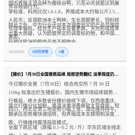
国内养殖主流品种为樱桃谷鸭，35至40天就能达到屠
并非倾销行为。
宰标准，料肉比仅1.6-1.8，养殖成本大约每公斤2.5元
人民币；反观欧洲本土鸭种，生长周期更长，饲料转
除此之外，中方行业还对本次调查划定的产品范围提
化效率偏低，综合生产成本显著更高，天然形成成本
出重大质疑，认为欧盟界定的调查标的物，和中国实
差距。
际销往欧洲的鸭肉品类不相吻合。
2026/08/01
#风险预警
#禽
【猪价】7月30日全国普跌延续 局部逆势翻红 淡季探底仍在持续
今日猪价全景（7月30日）结合肉交所 7 月 30 日
110kg 标准出栏生猪报价，国内生猪市场延续弱势下
行格局，绝大多数省份猪价继续下调，仅西南重庆、
南北行情分化加剧，高温淡季消费疲软主导盘面，短
四川，西北甘肃三地逆势小幅上涨，湖北维持持平。
期承压态势难快速扭转，但养殖成本支撑限制深度下
跌，行情维持震荡探底模式。
全面下跌区域（跌幅 0.1~0.2 元 / 斤）华东区域全线走