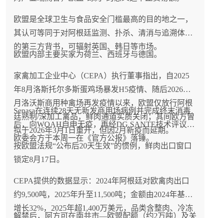
欧盟是全球卫生与食品安全门槛最高的目的地之一，
其认可等同于对阿根廷监测、扑杀、清消与追溯体系
的第三方背书，可辐射英国、韩日等市场。
欧盟内部主要买家为荷兰、西班牙与德国。
家禽加工企业中心（CEPA）执行董事指出，自2025
年8月洛斯托尔多斯蛋鸡场暴发H5疫情、随后2026年2
月洛沃斯商用种禽场再发疫情以来，欧盟仅放行阿根
Senasa在连续28天无新发商用场病例并完成终末消毒
廷熟制/深加工禽品，鲜肉通道实质关闭；其间欧方曾
后，向WOAH自申无疫，再经DG SANTE技术评议，
拟于2026年3月1日重开，但因2月新疫而延期。
欧委会方于本周一在《官方公报》落锤。
按欧盟法规“公布后20天生效”的惯例，鲜肉出口窗口
锁定8月17日。
CEPA提供的数据显示：2024年阿根廷对欧禽肉出口
约9,500吨，2025年升至11,500吨；金额由2024年基准
增长32%，2025年超1,400万美元，品类含整肉、冷冻
解禁后，阿方可在南共市—欧盟配额（约2万吨）及关