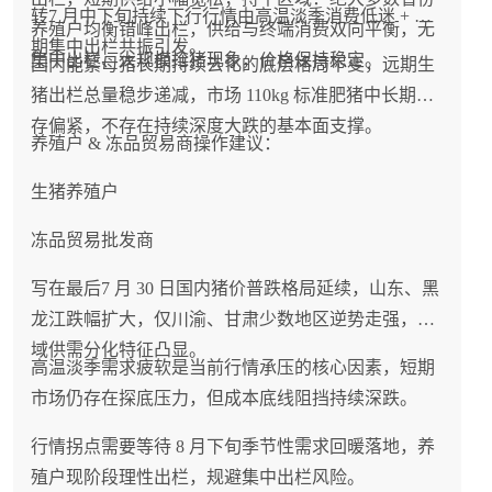
转7 月中下旬持续下行行情由高温淡季消费低迷 + 前
养殖户均衡错峰出栏，供给与终端消费双向平衡，无
期集中出栏共振引发。
集中出栏、大规模抢猪现象，价格保持稳定。
国内能繁母猪长期持续去化的底层格局不变，远期生
猪出栏总量稳步递减，市场 110kg 标准肥猪中长期库
存偏紧，不存在持续深度大跌的基本面支撑。
养殖户 & 冻品贸易商操作建议：
生猪养殖户
冻品贸易批发商
写在最后7 月 30 日国内猪价普跌格局延续，山东、黑
龙江跌幅扩大，仅川渝、甘肃少数地区逆势走强，区
域供需分化特征凸显。
高温淡季需求疲软是当前行情承压的核心因素，短期
市场仍存在探底压力，但成本底线阻挡持续深跌。
行情拐点需要等待 8 月下旬季节性需求回暖落地，养
殖户现阶段理性出栏，规避集中出栏风险。