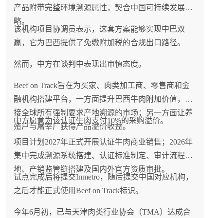
产品附带完整环境溯源属性，契合中国可持续发展战
略。
该机构项目协调员表示，这套方案能够实现中巴双
赢，它为巴西提供了免缴附加税的合规出口路径。
然而，中方在谈判中表现出审慎态度。
Beef on Track旨在为买家、肉类加工商、零售商和金
融机构搭建平台，一方面提升巴西牛肉附加价值，对
接全球所有强制要求产地溯源的市场；另一方面让养
中方愿意为该认证牛肉支付10%的采购溢价。
殖户与屠宰厂获得产品溢价收益。
项目计划2027年正式开展认证牛肉商业销售；2026年
集中完成溯源系统搭建、认证标准制定、审计流程落
地、产销监管链搭建及国内外官方资质审批。
试点完成后将提交Inmetro，随后提交中国对应机构，
之后才能正式使用Beef on Track标识。
今年6月初，已与天津肉类行业协会（TMA）达成合