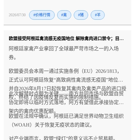
2026/07/30
#价格行情
#禽
#猪
#羊
欧盟接受阿根廷禽流感无疫国地位 解除禽肉进口禁令；目前仅中国仍维持暂停
阿根廷家禽产业拿回了全球最严苛市场之一的入场
券。
欧盟委员会本周一通过实施条例（EU）2026/1813，
正式认可阿根廷恢复“高致病性禽流感无疫国”地位，
并自2026年8月17日起恢复其禽肉及禽类产品的进口授
此次解禁时点颇为关键——南方共同市场与欧盟自贸
权，终结了因疫情反复而实施的限制措施。
协定即将以临时方式落地，阿方有望借此承接协定框
架内的禽肉优惠配额。
欧盟在法规中确认，阿根廷已满足世界动物卫生组织
（WOAH）关于恢复无疫状态的建议。
对产业端而言，欧盟“绿灯”的意义远不止贸易额。