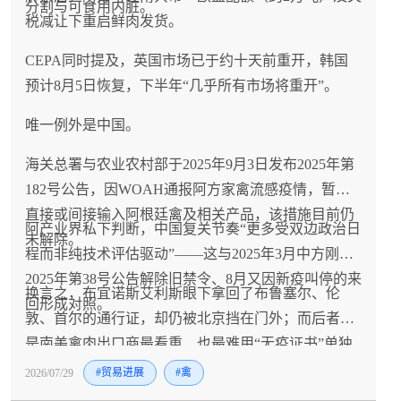
分割与可食用内脏。
税减让下重启鲜肉发货。
CEPA同时提及，英国市场已于约十天前重开，韩国
预计8月5日恢复，下半年“几乎所有市场将重开”。
唯一例外是中国。
海关总署与农业农村部于2025年9月3日发布2025年第
182号公告，因WOAH通报阿方家禽流感疫情，暂停
直接或间接输入阿根廷禽及相关产品，该措施目前仍
阿产业界私下判断，中国复关节奏“更多受双边政治日
未解除。
程而非纯技术评估驱动”——这与2025年3月中方刚以
2025年第38号公告解除旧禁令、8月又因新疫叫停的来
换言之，布宜诺斯艾利斯眼下拿回了布鲁塞尔、伦
回形成对照。
敦、首尔的通行证，却仍被北京挡在门外；而后者恰
是南美禽肉出口商最看重、也最难用“无疫证书”单独
撬动的市场。
2026/07/29
#贸易进展
#禽