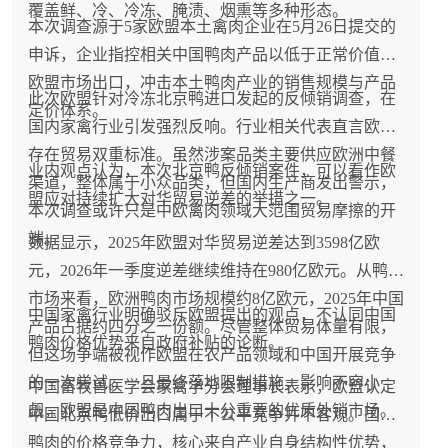
覆盖鲜、冷、冷冻、腌渍、烟熏等多种形态。
本次调查源于5家欧盟本土禽肉企业在5月26日提交的
申诉，企业指控相关中国鸭肉产品以低于正常价值向
欧盟市场出口，冲击本土鸭肉产业的销售规模与产品
此次欧盟针对冷冻北京鸭进口发起的反倾销调查，在
定价体系。
国内家禽行业引发强烈反响。行业相关代表直言欧盟
存在贸易双重标准。虽然涉案品类主要供应欧洲中餐
业内观点认为，本次北京鸭反倾销案件，可以看作欧
渠道，整体属于小众品类，但国内生产商发出警示，
盟应对持续扩大对华贸易逆差的举措之一。
本次调查或许只是中欧禽肉领域大范围贸易摩擦的开
端。
数据显示，2025年欧盟对华贸易逆差达到3598亿欧
元，2026年一季度逆差继续维持在980亿欧元。从鸭肉
市场来看，欧洲鸭肉市场规模约8亿欧元，2025年中国
中国家禽行业明确驳斥欧盟提出的观点，不认同中国
产品占据约四分之一份额。尽管整体贸易体量有限，
鸭肉价格优势来自政府补贴的论断。
但这场争端被视作欧盟在农产品领域和中国开展竞争
的一次尝试。一旦最终落地限制措施，影响不容小
中国畜牧兽医学会家禽学分会理事长表示，欧盟认定
觑，欧盟是中国鸭肉出口十分重要的优质外销市场。
中国北京鸭低价出口属于不公平竞争并不客观。国内
鸭肉的价格竞争力，核心来自产业自身结构性优势，