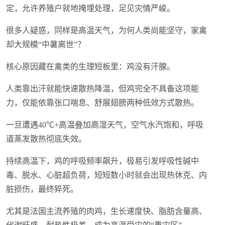
定，允许养殖户就地掩埋处理，足见灾情严峻。
很多人疑惑，同样是高温天气，为何人类尚能坚守，家禽
却大规模“中暑离世”？
核心原因藏在禽类的生理短板里：鸡没有汗腺。
人类靠出汗就能快速散热降温，但鸡完全不具备这项能
力，仅能依靠张口喘息、舒展翅膀两种低效方式散热。
一旦遭遇40℃+高温叠加高湿天气，空气水汽饱和，呼吸
道蒸发散热彻底失效。
持续高温下，鸡的呼吸频率飙升，极易引发呼吸性碱中
毒、脱水、心脏超负荷，短短数小时就会出现热休克、内
脏损伤，最终猝死。
尤其是法国主流养殖的肉鸡，生长速度快、脂肪含量高、