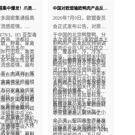
多国禽流感集中爆发！爪类逆势上涨200-500元/吨，后市能否持续？
中国对欧盟输欧鸭肉产品反倾销调查发起反击！禽肉贸易风险升温！
球多国密集通报高
2026年7月9日，欧盟委员
禽流感疫情，
会正式发布公告，对原产
H7N3、H5 亚型毒
于中国的北京鸭整鸭、分
墨西哥、洪都拉
本次调查源于5家欧盟本土
扩散，野禽、家禽
割鸭肉产品发起反倾销调
西、厄瓜多尔、新
禽肉企业在5月26日提交的
例并行出现，禽类
查，覆盖鲜、冷、冷冻、
澳大利亚、多哥相
申诉，企业指控相关中国
贸易不确定性显著
腌渍、烟熏等多种形态。
此次欧盟针对冷冻北京鸭
禽流感疫情，遍布
鸭肉产品以低于正常价值
进口发起的反倾销调查，
、非、大洋洲。其
向欧盟市场出口，冲击本
内山东肉鸡分割冻
在国内家禽行业引发强烈
家禽疫情受损规模
土鸭肉产业的销售规模与
，近两日出厂报价
业内观点认为，本次北京
反响。行业相关代表直言
上万只家禽染病死
产品定价体系。
稳中分化格局。大
鸭反倾销案件，可以看作
欧盟存在贸易双重标准。
成对比，爪类行情
西哥同步出现野禽
品报价区间保持稳
欧盟应对持续扩大对华贸
虽然涉案品类主要供应欧
强，长爪、凤爪全
数据显示，2025年欧盟对
化家禽感染案例。
市场经营策略分歧
易逆差的举措之一。
洲中餐渠道，整体属于小
涨幅集中在200-
华贸易逆差达到3598亿欧
大。为加快出货，
基本面来看，现阶
众品类，但国内生产商发
/吨，也是当前市场为
元，2026年一季度逆差继
户下调翅类、大棒
补货情绪平淡，贸
中国家禽行业明确驳斥欧
出警示，本次调查或许只
的强势品类。
续维持在980亿欧元。从鸭
类成交价格；原料
望心态浓厚，自有
盟提出的观点，不认同中