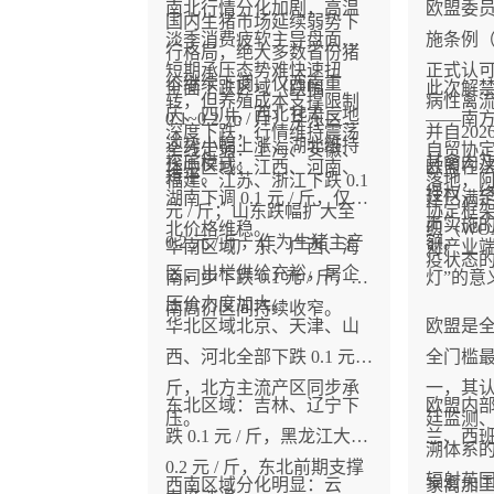
南北行情分化加剧，高温
欧盟委
国内生猪市场延续弱势下
淡季消费疲软主导盘面，
施条例（E
行格局，绝大多数省份猪
短期承压态势难快速扭
正式认可
价继续下调，仅西南重
全面下跌区域（跌幅
此次解
转，但养殖成本支撑限制
病性禽流
庆、四川，西北甘肃三地
0.1~0.2 元 / 斤）华东区域
——南
深度下跌，行情维持震荡
并自202
逆势小幅上涨，湖北维持
全线走弱：上海、安徽、
自贸协
探底模式。
其禽肉
华中区域：江西、河南、
欧盟在
持平。
福建、江苏、浙江下跌 0.1
落地，
授权，
湖南下调 0.1 元 / 斤，仅湖
廷已满
元 / 斤；山东跌幅扩大至
协定框
而实施
北价格维稳。
织（WO
0.2 元 / 斤，作为生猪主产
额。
华南区域广东、广西、海
对产业端
疫状态
区，出栏供给充裕，屠企
南同步下跌 0.1 元 / 斤，华
灯”的意
压价力度加大。
南高价区间持续收窄。
华北区域北京、天津、山
欧盟是
西、河北全部下跌 0.1 元 /
全门槛
斤，北方主流产区同步承
一，其
东北区域：吉林、辽宁下
欧盟内
压。
廷监测
跌 0.1 元 / 斤，黑龙江大跌
兰、西
溯体系
0.2 元 / 斤，东北前期支撑
辐射英
西南区域分化明显：云
家禽加