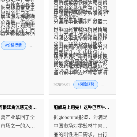
是中欧禽肉领域大范围贸
肉市场来看，欧洲鸭肉市
看，海外禽流感事
黄焖鸡块、带骨上
足，大规模备货意
国鸭肉价格优势来自政府
易摩擦的开端。
场规模约8亿欧元，2025年
仍是影响进口爪类
中国畜牧兽医学会家禽学
带皮腿肉、鸡胗等
。屠宰端库存结构
补贴的论断。
中国产品占据约四分之一
核心变量，供给担
分会理事长表示，欧盟认
价同步下行，翅中
显，腿类、翅类库
份额。尽管整体贸易体量
持续托举爪价；而
定中国北京鸭低价出口属
 L 局部走弱。
严重，整体库存仍
国内养殖主流品种为樱桃
有限，但这场争端被视作
类受高库存拖累，
于不公平竞争并不客观。
位，持续压制该品
谷鸭，35至40天就能达到
#价格行情
#风险预警
#禽
欧盟在农产品领域和中国
情或维持偏弱震
国内鸭肉的价格竞争力，
反弹空间。
屠宰标准，料肉比仅1.6-
开展竞争的一次尝试。一
续重点关注终端消
核心来自产业自身结构性
除此之外，中方行业还对
1.8，养殖成本大约每公斤
旦最终落地限制措施，影
情况，需求复苏力
优势，并非倾销行为。
本次调查划定的产品范围
2.5元人民币；反观欧洲本
响不容小觑，欧盟是中国
成为冻品价格能否
提出重大质疑，认为欧盟
土鸭种，生长周期更长，
鸭肉出口十分重要的优质
点的关键。
界定的调查标的物，和中
2026/08/01
#风险预警
#禽
饲料转化效率偏低，综合
外销市场。
国实际销往欧洲的鸭肉品
生产成本显著更高，天然
类不相吻合。
形成成本差距。
欧盟接受阿根廷禽流感无疫国地位 解除禽肉进口禁令；目前仅中国仍维持暂停
配额马上用完！这种巴西牛肉有可能不加税55%？
家禽产业拿回了全
据globorural报道，为满足
苛市场之一的入场
中国市场对零毁林牛肉产
品的刚性进口需求，由行