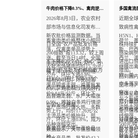
牛肉价格下降0.3%、禽肉逆势上涨0.8%！
2026年8月3日，农业农村
近期全
部市场与信息化司发布最
致病性
新农批价格监测数据。当
H5N1、
畜禽肉类价格整体小幅回
荷兰、
日全国“农产品批发价格
株持续
落，仅禽类单品逆势上
斯、巴
200指数”报113.32，较上周
感染病
涨。截至当日14时，全国
西兰、
五下降0.29个点；核心“菜
进出口
牛肉均价66.93元/公斤，小
农批市场猪肉均价15.70元/
继曝出
篮子”产品批发价格指数为
增加。
幅下降0.3%；羊肉价格跌
公斤，环比下跌0.8%。
欧、美
回到国
113.42，环比下降0.35个
幅相对明显，环比回落
中多哥
蛋品同步走弱，鸡蛋批发
品市场
点。整体生鲜行情呈现肉
0.6%，均价64.53元/公斤。
突出，
价9.84元/公斤，环比下降
整体呈
品普遍走弱、水产大幅涨
与之形
亡；墨
0.9%。唯独白条鸡行情逆
部分单
价的分化格局。
水产市场行情火热，多数
逆势走
与规模
势上行，均价17.26元/公
定，但
主流品类价格抬升，部分
线偏强，
斤，环比上涨0.8%，成为
持续放
从供需
品种涨幅突出。
500元
畜禽品类中唯一涨价品
部分商
数据显示，大带鱼涨幅领
段下游
数不多
种。
腿等品
跑水产品类，批发价42.27
易商观