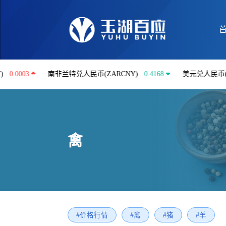
南非兰特兑人民币(ZARCNY)
0.4168
美元兑人民币(USDCNY
禽
#价格行情
#禽
#猪
#羊