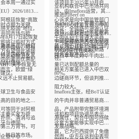
员会本周一通过实
该项目于2025年10月启
业机构联合中巴市场共同
U）2026/1813，
动，由Imaflora运营，其核
推进的Beef on
阿根廷恢复“高致
心诉求是向中国监管部门
Track（BoT，牛肉追踪）
禁时点颇为关键
当前核心政策背景：中国
感无疫国”地位，
论证：全链路可溯源认证
项目，正探索一条可脱离
方共同市场与欧盟
自2026年起对超出每年110
6年8月17日起恢复
牛肉区别于普通大宗商
中国保障措施关税配额限
定即将以临时方式
万吨配额的巴西牛肉加征
及禽类产品的进口
品，属于具备环境价值的
法规中确认，阿根
截至7月21日（上周二），
制的对华牛肉出口新路
阿方有望借此承接
55%的惩罚性关税。
终结了因疫情反复
绿色合规产品。
足世界动物卫生组
巴西本年度对华牛肉出货
径。
架内的禽肉优惠配
的限制措施。
AH）关于恢复无
量已达到配额总量的
而言，欧盟“绿
相关方案虽已进入中巴双
的建议。
80%。
义远不止贸易额。
边磋商环节，但谈判推进
阻力较大。
全球卫生与食品安
Imaflora主张，经BoT认证
最高的目的地之
的牛肉并非普通贸易商
认可等同于对阿根
品，产品附带完整环境溯
部主要买家为荷
该机构项目协调员表示，
、扑杀、清消与追
源属性，契合中国可持续
班牙与德国。
这套方案能够实现中巴双
的第三方背书，可
发展战略。
赢，它为巴西提供了免缴
国、韩日等市场。
工企业中心
然而，中方在谈判中表现