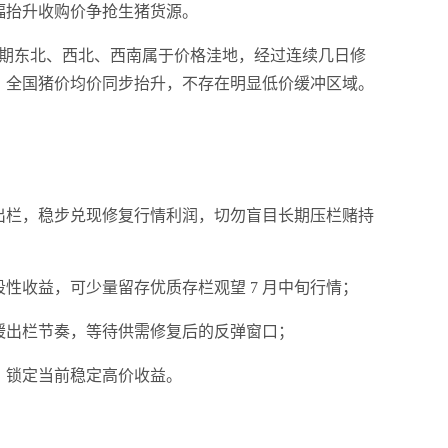
幅抬升收购价争抢生猪货源。
前期东北、西北、西南属于价格洼地，经过连续几日修
，全国猪价均价同步抬升，不存在明显低价缓冲区域。
出栏，稳步兑现修复行情利润，切勿盲目长期压栏赌持
性收益，可少量留存优质存栏观望 7 月中旬行情；
缓出栏节奏，等待供需修复后的反弹窗口；
，锁定当前稳定高价收益。