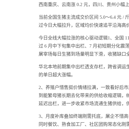
西南重庆、云南涨 0.2 元，四川、贵州小幅上涨
当前全国生猪主流成交价区间 5.0～6.4 元 / 
过今日大幅拉升，区域均价快速追平沿海高
今日全线大幅拉涨的核心驱动逻辑1、全国 1
过 6 月中下旬集中出栏、7 月初短期分化
屠宰场每日生猪到场量明显下滑，收猪缺口
华北本地前期集中出栏透支存栏，跨省调运生猪补
的单日超大涨幅。
2、养殖户惜售挺价情绪拉满，一致看好后
到能繁母猪长期去化带来的供给收缩逻辑，统一
延迟出栏，进一步收紧市场流通生猪供给，
3、月度补库叠加终端刚需托底，屠企不惜高
同时餐饮、熟食加工厂、社区团购常态化刚