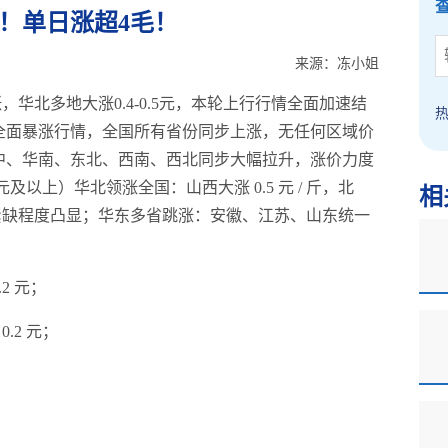
！单日涨超4毛！
来源：冻小姐
，华北多地大涨0.4-0.5元，本轮上行行情全面加速结
迎来全面暴涨行情，全国所有省份同步上涨，无任何区域价
中、华南、东北、西南、西北同步大幅拉升，涨价力度
元及以上）华北领涨全国：山西大涨 0.5 元 / 斤，北
相
源紧缺程度凸显；华东多省跳涨：安徽、江苏、山东统一
2 元；
0.2 元；