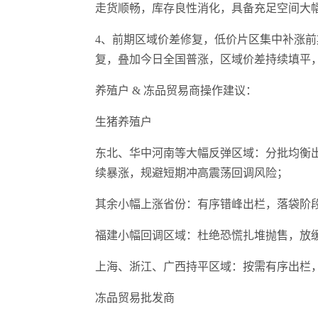
走货顺畅，库存良性消化，具备充足空间大
4、前期区域价差修复，低价片区集中补涨
复，叠加今日全国普涨，区域价差持续填平
养殖户 & 冻品贸易商操作建议：
生猪养殖户
东北、华中河南等大幅反弹区域：分批均衡
续暴涨，规避短期冲高震荡回调风险；
其余小幅上涨省份：有序错峰出栏，落袋阶段
福建小幅回调区域：杜绝恐慌扎堆抛售，放
上海、浙江、广西持平区域：按需有序出栏
冻品贸易批发商