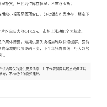
批量补货，严控高位库存体量，不重仓囤货；
待后续小幅震荡回落窗口，分批储备冻品库存，锁定下
区单日大涨0.4-0.5元，市场上涨动能全面释放。
殖户集体惜售，短期供需失衡格局难以快速缓解，猪价
冻肉缩减的底层逻辑不变，下半年猪肉震荡上行大趋势
能。
布该内容仅为提供更多信息，并不代表赞同其观点或保证其
参考，不构成任何投资建议。