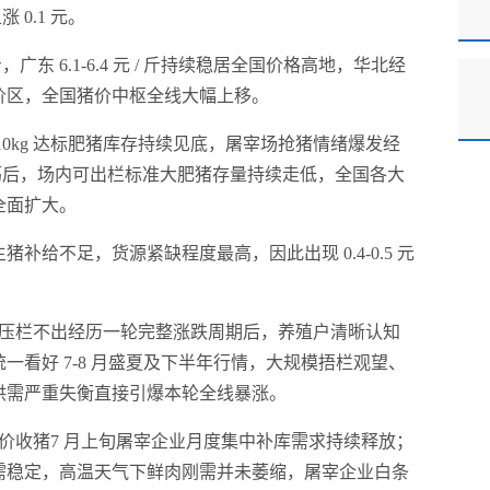
 0.1 元。
斤，广东 6.1-6.4 元 / 斤持续稳居全国价格高地，华北经
价区，全国猪价中枢全线大幅上移。
10kg 达标肥猪库存持续见底，屠宰场抢猪情绪爆发经
震荡后，场内可出栏标准大肥猪存量持续走低，全国各大
全面扩大。
给不足，货源紧缺程度最高，因此出现 0.4-0.5 元
市压栏不出经历一轮完整涨跌周期后，养殖户清晰认知
看好 7-8 月盛夏及下半年行情，大规模捂栏观望、
供需严重失衡直接引爆本轮全线暴涨。
价收猪7 月上旬屠宰企业月度集中补库需求持续释放；
需稳定，高温天气下鲜肉刚需并未萎缩，屠宰企业白条