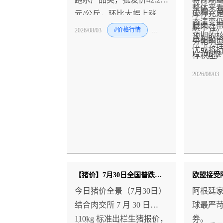
整体来
小胸、
元/公斤，环比大幅上涨
库存充
态演变
腿肉、
6.1%；白鲢鱼、鲫鱼同步
愿不强
2026/08/03
#价格行情
#禽
#牛
预期的
单品报
涨价，分别上涨2.4%、
分化明
忧或将
L、翅根
1.5%；仅鲤鱼价格微降
存积压
腿翅品
0.2%，整体水产涨价氛围
处在高
2026/08/03
短期行
浓厚。
类价格
荡。后
费回暖
度或将
迎来拐
【猪价】7月30日全国普跌延续 局部逆势翻红 淡季探底仍在持续
今日猪价全景（7月30日）
阿根廷
结合肉交所 7 月 30 日
球最严
110kg 标准出栏生猪报价，
券。