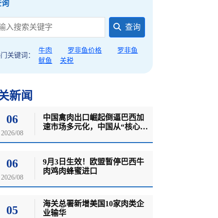
查询
查询
牛肉
罗非鱼价格
罗非鱼
热门关键词：
鱿鱼
关税
关新闻
06
中国禽肉出口崛起倒逼巴西加
速市场多元化，中国从“核心买
2026/08
家”退居二线
06
9月3日生效！欧盟暂停巴西牛
肉鸡肉蜂蜜进口
2026/08
海关总署新增美国10家肉类企
05
业输华