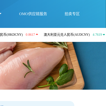
OMO供应链服务
拍卖专区
CNY)
0.8617
澳大利亚元兑人民币(AUDCNY)
4.7619
英镑兑