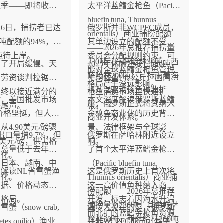
渔季——即将收
太平洋蓝鳍金枪鱼（Pacific
bluefin tuna, Thunnus
26日，捕捞者已达
俄罗斯并非WCPFC成员，
orientalis）商业捕捞配额
83吨配额的94%，仅
其单边设立的配额不受该
——2026年总推荐捕捞量
4吨待上岸。
委员会分配规则约束，可
230吨（东萨哈林30吨、西
历了开局缓慢、天
2025年休闲渔获已超6吨，
能对全球蓝鳍金枪鱼管理
萨哈林200吨），标志着海
、劳资谈判拉锯的
平均体重142公斤，国内金
格局产生深远影响。
水升温驱动该鱼种北扩
最终以接近满分的
枪鱼消费市场正快速扩
时，美国批发市场
本文深度解读俄罗斯蓝鳍
后，俄罗斯正式将其纳入
来尾声。
张。
司价格坚挺，但大小
金枪鱼商业化的历史背
商业开发体系。
从4.90美元/磅骤
景、法律框架与全球影
出口量增9.7%，但
俄罗斯在萨哈林附近设立
64美元/磅，供需格
响。
月总量低于去年，
了首个太平洋蓝鳍金枪鱼
变化。
场日本、越南、中
（Pacific bluefin tuna,
解读NL省雪蟹渔
这是俄罗斯历史上首次将
分化。
Thunnus orientalis）商业捕
数据、价格动态与
这一高价值鱼种纳入商业
捞配额——2026年总推荐
易格局。
开发，标志着因海水升温
捕捞量为230吨，其中东萨
蟹（snow crab,
更令人关注的是，俄罗斯
而北扩的蓝鳍金枪鱼资源
哈林30吨、西萨哈林200吨
cetes opilio）渔业
并非WCPFC成员，其单边