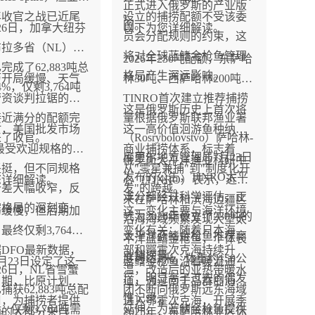
正式进入俄罗斯的产业版
。
6年收官之战已近尾
设立的捕捞配额不受该委
图。
26日，加拿大纽芬
以下为您详细解读。
员会分配规则的约束，这
拉多省（NL）的
将对全球蓝鳍金枪鱼管理
2026年230吨配额，东萨哈
完成了62,883吨总
格局产生深远影响。
历开局缓慢、天气
林30吨、西萨哈林200吨，
%，仅剩3,764吨
劳资谈判拉锯的渔
TINRO首次建立推荐捕捞
。
这是俄罗斯历史上首次将
接近满分的配额完
量根据俄罗斯联邦渔业署
时，美国批发市场
这一高价值洄游鱼种纳入
来了收官。
（Rosrybolovstvo）萨哈林-
司最受欢迎规格的价
商业捕捞体系，标志着
库里尔地方管理局7月23日
俄罗斯太平洋渔业科研中
坚挺，但不同规格
从"零星兼捕"到"制度化开
发布的公告，TINRO太平
您详细解读。
心（TINRO）表示，近年
价差大幅收窄，反
发"的跨越。
洋分部经过科学评估，正
来在萨哈林和滨海边疆区
需格局的深刻变
局缓慢，但后期加
这一变化主要与海洋环境
式为2026年设立了230吨的
沿海海域频繁发现大型太
最终仅剩3,764吨
变化有关：随着日本海北
太平洋蓝鳍金枪鱼推荐商
平洋蓝鳍金枪鱼，个体长
DFO最新数据，
部和鄂霍次克海持续升
业捕捞量 。
度可达2米，体重约150公
7月23日设定了这一
蓝鳍金枪鱼沿着暖流通
26日，NL省雪蟹
温，改造后的亚热带暖水
斤，明显高于过去的偶发
日期，比原计划延
道，通过南千岛群岛海峡
捕获62,883吨总配
团不断向俄罗斯远东海域
性记录 。
周，为捕捞者提供
进入鄂霍次克海，开展季
，仅剩3,764吨需
延伸，为蓝鳍金枪鱼提供
额的大部分来自
2025年，东萨哈林亚区休