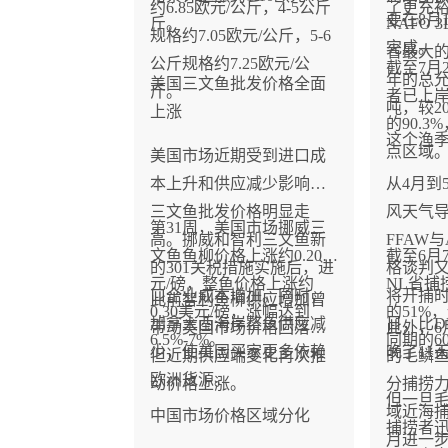
约6.85欧元/公斤，4-5公斤
了更充
要在8月
斤。
NAFO 
规格约7.05欧元/公斤，5-6
完成。
省最大
公斤规格约7.25欧元/公
截至7月
年的总允
美国三文鱼批发价格全面
斤。
者已上岸
吨，较20
上涨
的90.
这个渔
点区域
美国市场近期受到进口成
本上升和供应减少影响，
从4月到
三文鱼批发价格明显走
风天气
第31周，美国市场挪威三
高。挪威和智利三文鱼新
FFAW
文鱼鱼柳价格上涨约0.20美
截至6月
的301关税措施实施后，进
格谈判
元/磅，整鱼价格上涨约
NL省捕
口企业成本增加。同时，
将开捕时
此前智利鱼柳供应增加曾
0.30美元/磅，涨幅达到
的51%
加拿大西海岸整鱼供应减
日，比D
带动美国市场价格回落，
此外，6
6.5%-7%。
同期的6
少，使美国买家更多依赖
晚了11
但近期供应端变化再次推
的毛鳞
欧洲货源。
动价格上涨。
分捕捞力
但一旦
域近海捕
中国市场价格区域分化
捕捞者
月进一