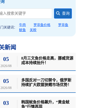
查询
查询
牛肉
罗非鱼价格
罗非鱼
热门关键词：
鱿鱼
关税
关新闻
05
8月三文鱼价格走高，挪威货源
成本持续抬升！
2026/08
05
多国反对一刀切禁令，俄罗斯
持续扩大欧盟狭鳕市场优势！
2026/08
03
韩国鱿鱼价格飙升，“黄金鱿
鱼”行情再现