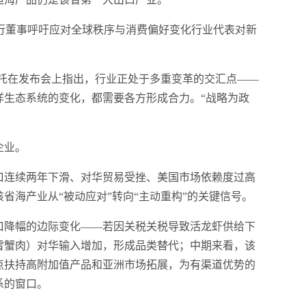
产联盟执行董事呼吁应对全球秩序与消费偏好变化行业代表对新
科托在发布会上指出，行业正处于多重变革的交汇点——
洋生态系统的变化，都需要各方形成合力。“战略为政
企业。
出口连续两年下滑、对华贸易受挫、美国市场依赖度过高
省海产业从“被动应对”转向“主动重构”的关键信号。
口降幅的边际变化——若因关税关税导致活龙虾供给下
雪蟹肉）对华输入增加，形成品类替代；中期来看，该
点扶持高附加值产品和亚洲市场拓展，为有渠道优势的
系的窗口。