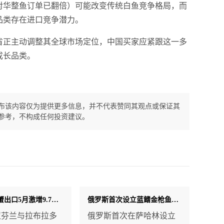
对华整鱼订单已翻倍）可能改变传统白鱼竞争格局，而
品类存在进口竞争潜力。
省正主动调整其全球市场定位，中国买家应紧跟这一多
成长品类。
布该内容仅为提供更多信息，并不代表赞同其观点或保证其
参考，不构成任何投资建议。
加拿大雪蟹出口5月激增9.7%！但前五个月总量低于去年 日本进口量骤降
俄罗斯首次设立蓝鳍金枪鱼商业配额！2026年230吨 不受WCPFC规则约束
纽芬兰与拉布拉多
俄罗斯首次在萨哈林设立