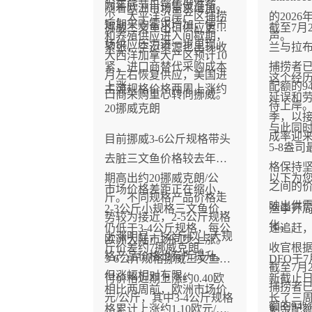
为年底节日销售做准备。
随着欧洲市场需求增加，
少，太平洋沿岸产区捕捞
的202
短期采购需求增加，使市
挪威三文鱼出口供应更加
截至7月
和养殖供应进入间歇期，
声。
场供应压力进一步显现。
紧张，空运资源也出现收
兰与拉布
大西洋加拿大产区预计10
紧，进口商替代采购成本
捕捞者已
月左右恢复供应，美国进
这个经
上涨。
配额的94
主流规格价格两周上涨约
口商采购重心转向挪威。
延误和
待上岸
20挪威克朗
季，以
与此同
成率迎
目前挪威3-6公斤规格带头
5-8盎
去脏三文鱼价格较去年同
格保持
期高出约20挪威克朗/公
以下为
之间的
市场价格差距正在缩小，
斤。不同规格产品价格走
映出供
2-3公斤小规格三文鱼价格
渔季开
势较为接近，2-5公斤规格
化。
仍低于3-4公斤规格，每公
速追赶，
上涨明显，5公斤以上大规
欧洲大陆市场同步上涨。
斤价差约7挪威克朗。
收官根据
格产品价格也有所提升，
3-6公斤规格挪威三文鱼交
DFO于
截至7月
但涨幅相对有限。
付价格近期上涨约0.40欧
新截止
捕捞者已
相比两周前，欧洲市场价
元/公斤，其中3-4公斤规格
长了三
额的94%
格累计上涨约1.10欧元/公
剩余配