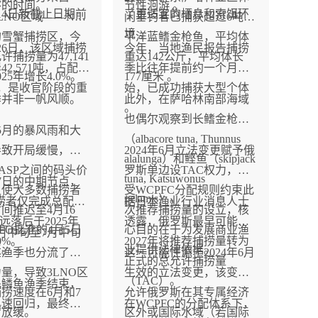
裕的时间。
节性洄游 。
14日新截止日期前
了更适宜的栖息和索饵环
3LNO区域——NL
闲垂钓者已捕获超过6吨太
境 。
的雪蟹捕捞区，今
平洋蓝鳍金枪鱼，平均体
26日，该区域捕捞
今年，当地渔民报告捕捞
许捕捞量为47,141
重达142公斤，平均体长
42,571吨，占配额
季比往年提前约一个月开
25年增长4.0%。
177厘米 。
3%，是收官阶段的重
始，已成功捕获大型个体
季并非一帆风顺。
此外，在萨哈林南部海域
。
。
也偶尔观察到长鳍金枪鱼
5月的暴风雨和大
（albacore tuna, Thunnus
导致开局缓慢，
2024年6月立法变更赋予俄
alalunga）和鲣鱼（skipjack
与ASP之间的码头价
罗斯单边设TAC权力，不
tuna, Katsuwonus
7日的中期节点，
又使大多数捕捞者
受WCPFC分配规则约束此
pelamis）。
捞者仅完成总配额
据日本渔业行业消息人士
间推迟至4月16
次推荐捕捞量的设立，核
，远落后于2025年
透露，俄罗斯最早可能在
FO批准的4月5日
心目的在于为发展商业渔
月中旬至7月中旬
0%。
2027年将推荐捕捞量转为
天。
业提供法律依据。
鱼渔季也分流了部
这一可能性源于2024年6月
正式的总允许捕捞量
量，导致3LNO区
生效的立法变更，该变更
（TAC）。
毛鳞鱼渔季结束，
捞速度在6月和7
允许俄罗斯在其专属经济
迅速回归，最终实
在WCPFC的分配体系下，
步放缓。
区外或国际水域（若国际