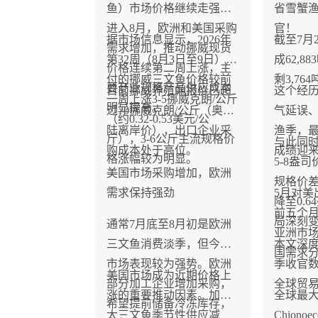
鱼）市场价格继续走强。
省雪蟹
进入8月，欧洲和美国采购
官！
据市场信息显示，2026年
截至7月
需求增加，推动挪威现货
第32周（8月3日至9日）交
成62,8
价格连续第二周上涨，主
付的挪威三文鱼价格较前
剩3,76
要商业规格产品供应成本
目前挪威养殖端报价已超
这个经
一周上涨3-5挪威克朗/公斤
明显提高。
过70挪威克朗/公斤（奥斯
气延误
（约0.32-0.53美元/公
陆离岸价），出口企业采
渔季，
斤），3-6公斤主流规格价
与此同
购成本处于高位。
成绩迎
格涨幅较为明显。
5-8盎
美国市场采购增加，欧洲
规格价差
需求保持强劲
5月对美
降至0.
前五个
局深刻
通常7月底至8月初是欧洲
亚洲市
三文鱼消费淡季，但今年
本文深度
国需求
市场表现较为强势。欧洲
季收官
美国市场成为近期价格上
部分加工企业增加采购，
全球贸
涨的重要推动因素。加拿
全球最大雪
希望提前储备冷冻库存，
大三文鱼季节性供应减
Chionoe