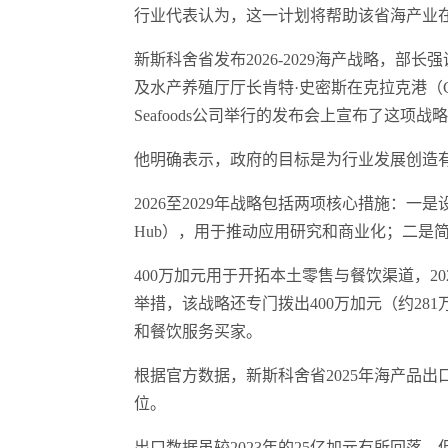
行业代表认为，这一计划将帮助该省海产业
新斯科舍省发布2026-2029海产战略，部
及水产养殖厅厅长肯特·史密斯在克拉克港（Clark's H
Seafoods公司举行的发布会上宣布了这项战
他明确表示，政府的目标是为行业发展创造
2026至2029年战略包括两项核心措施：一是设立海产品
Hub），用于推动应用研究和商业化；二是
400万加元用于开拓本土零售与餐饮渠道，2
举措，该战略还专门拨出400万加元（约2
和餐饮服务买家。
根据官方数据，新斯科舍省2025年海产品出口
位。
出口数据虽较2023年的25亿加元有所回落