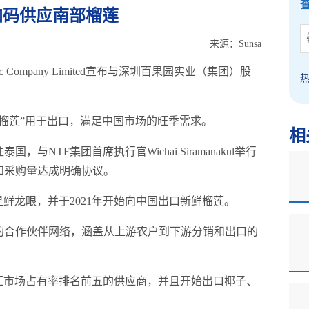
加码供应南部榴莲
来源：Sunsa
) Public Company Limited宣布与深圳百果园实业（集团）股
榴莲”用于出口，满足中国市场的旺季需求。
相
NTF集团首席执行官Wichai Siramanakul举行
和采购量达成明确协议。
是鲜龙眼，并于2021年开始向中国出口新鲜榴莲。
的合作伙伴网络，涵盖从上游农户到下游分销和出口的
秾汇市场占有率排名前五的供应商，并且开始出口椰子、