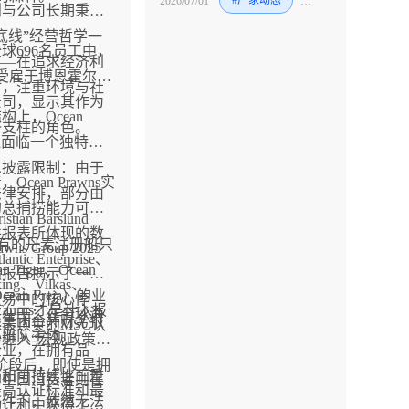
2026/07/01
#厂家动态
#禽
#水产
则与公司长期秉持
底线”经营哲学一
球696名员工中，
——在追求经济利
名受雇于博恩霍尔姆
时，注重环境与社
公司，显示其作为
。
构上，Ocean
济支柱的角色。
ns还面临一个独特的
息披露限制：由于
Ocean Prawns实
法律安排，部分由
的总捕捞能力可能
tian Barslund
并报表所体现的数
en拥有的丹麦注册船只
awns Group 2025
ntic Enterprise、
 Tiger、Ocean
绩报告揭示了一个
iking、Vilkas、
Ocean Freja）的业
贸易中的核心悖
和Taurus才是计入报
察在于：在全球海
入集团合并财务报
最顶尖的MSC认
心船队主体。
进入“宏观政策主
企业，在拥有品
阶段后，即使是拥
质和可持续性三重
的中国消费者则在
最高认证标准和最
条件下，依然无法
动让利中获得了一