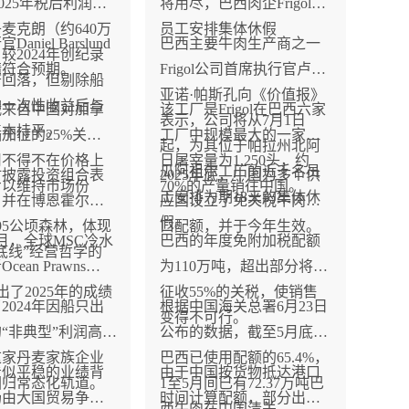
s 2025年税后利润为
将用尽，巴西肉企Frigol为
丹麦克朗（约640万
员工安排集体休假
aniel Barslund
巴西主要牛肉生产商之一
较2024年创纪录
绩符合预期。
Frigol公司首席执行官卢西
著回落，但剔除船
亚诺·帕斯孔向《价值报》
的一次性收益后与
战来自中国对加拿
该工厂是Frigol在巴西六家
表示，公司将从7月1日
年基本持平。
加征的25%关
工厂中规模最大的一家，
起，为其位于帕拉州北阿
司不得不在价格上
日屠宰量为1,250头，约
瓜阿祖尔工厂的近千名员
时披露投资组合表
2025年底，中国为多个供
步以维持市场份
70%的产量销往中国。
工安排为期18天的集体休
，并在博恩霍尔姆
应国设立了免关税牛肉出
假。
95公顷森林，体现
口配额，并于今年生效。
年7月，全球MSC冷水
巴西的年度免附加税配额
底线”经营哲学的
ean Prawns
为110万吨，超出部分将被
交出了2025年的成绩
征收55%的关税，使销售
2024年因船只出
根据中国海关总署6月23日
变得不可行。
“非典型”利润高
公布的数据，截至5月底，
这家丹麦家族企业
巴西已使用配额的65.4%，
看似平稳的业绩背
由于中国按货物抵达港口
回归常态化轨道。
1至5月间已有72.37万吨巴
场由大国贸易争端
时间计算配额，部分出口
西牛肉在中国清关。