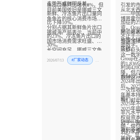
走势形成鲜明反差。
鱼出口量同比增长8%，但
引发的
目前美国依旧是挪威三文
从北大
新鲜、冷冻鱼片出口量同
——中
鱼鱼片的核心消费市场，
博恩霍
比下降10%。
加征的2
分别占据其新鲜鱼片出口
资，Oce
穿了这
挪威海产局表示，当前中
回归常态
的23%、冷冻鱼片出口的
不止于
称的全
国市场消费需求旺盛、增
泡沫”后
30%。
面数字
防线。
长空间充足，挪威三文鱼
水虾巨头Oc
这一数字
在华仍具备极强的增长潜
Group
2026/07/13
#厂家动态
#水产
#猪
#
的1.8
力，后续对华出口规模有
利润42
降，但
望持续扩容。
合640
剔除这
2024
后，202
一次性收
年基本持
朗）。
我们对此
2025年
2025年底
非凡水平
权益资本
Daniel 
对于一
朗，偿
我们不
务的家
77%，
离时，
的财务