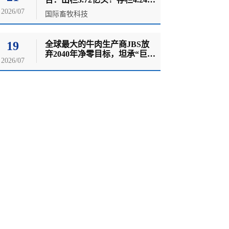
头！能繁母猪存栏3780万头！
2026/07
国际畜牧科技
猪肉产量...
19
全球最大的牛肉生产商JBS放
弃2040年净零目标，坦承“巨
2026/07
大”执行挑战