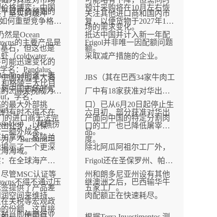
构。
的价格博弈：中国
预计采购将在10月左右恢
水平且符合预期的
供了坚实的缓冲
关注其他进口商和国内市
税如何重塑竞争格
复，以便货物于2027年1月
场的需求变化。
然是Ocean
抵达中国并计入新一年配
 Prawns的主要产品是
Frigol并非唯一因配额问题
ns的基石，但这也是
额。
（coldwater
采取减产措施的企业。
件可能迅速变化的
，学名：Pandalus
arslund的这一表
年，中国对加拿大海
JBS（其在巴西34家牛肉工
lis）和格陵兰大比目
谈到中国市场时尤
的25%关税成为
厂中有18家获准对华出
ibut，学名：
。
临的最大外部挑
口）已从6月20日起停止生
ius
我们有时不得不在
六月初，部分获准对华出
们的进口商无法完
产面向中国的特定分割肉
lossoides），其捕捞
做出让步，以保持
口的工厂也已降低屠宰速
这一额外成本。
品。
盖加拿大、格陵兰
。”Barslund坦
度。
战揭示了一个更深
除北阿瓜阿祖尔工厂外，
支海海域。
实：在全球海产品
Frigol还在圣保罗州、帕拉
尽管MSC认证等
州和朗多尼亚州设有其他
 Prawns不得不通过压
继澳洲之后，巴西输华牛
标签提供了产品差
五家工厂。
利润空间来维持在
肉配额正在快速耗尽。
但在关税等宏观政
场的份额，这直接
面前，即使是行业
意的是，中国是
根据Terra Investimentos 测