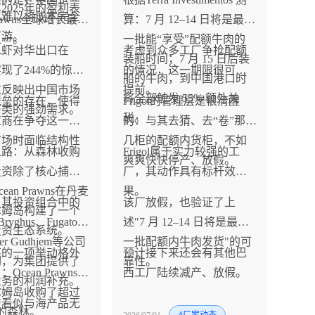
2025年的盈利表
也难以将成本完全
 Prawns全球增长最快
算：7 月 12–14 日将是最后
下游。
之一。
一批能“享受”配额牛肉的
水虾对华出口在
考虑到众多工厂争抢配额
装船时间；7 月 15 日后装
实现了244%的惊人
的情况，这一期限很可能
船的牛肉，到中国港口时
这反映出中国市场
提前。
将全部触发 55% 额外关
壁垒的存在，使得
Frigol的管理层是很清醒
虾类的强劲需求。
税。
应商在争夺这一高
的：与其去猜、去“卷”那
市场时面临结构性
几柜的配额内货柜，不如
之路：从森林收购
Frigol属于实力较强的工
爽爽快快停产、放假。
投资除了核心捕捞
厂，其动作具有标杆效
ean Prawns在丹麦
果。
年，其投资组合中的
该厂放假，也验证了上
尔姆岛构建了一个
 Bryghus、Fugato和
述"7 月 12–14 日将是最后
投资生态系统。
ller Gudhjem等公司
一批配额内牛肉发货"的可
年底的一项举动格外
预计接下来还会有其他巴
劲，为集团提供了
靠性。
Ocean Prawns在
西工厂陆续减产、放假。
业务的利润补充。
尔姆岛收购了超过
资看似与海产品无
顷的森林。