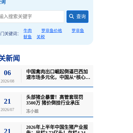
查询
查询
牛肉
罗非鱼价格
罗非鱼
热门关键词：
鱿鱼
关税
关新闻
06
中国禽肉出口崛起倒逼巴西加
速市场多元化，中国从“核心买
2026/08
家”退居二线
头部猪企暴雷！高管套现罚
21
3500万 猪价倒挂行业承压
2026/07
冻小姐
2026年上半年中国生猪产业报
21
告：出栏3.72亿头！存栏4.24亿