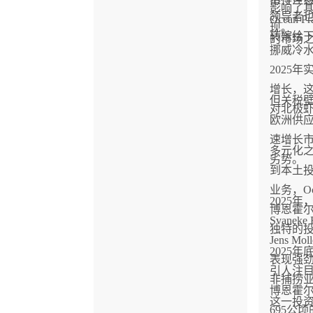
影响了其
领导者
Ocean
现。
转嫁给
的市场
挪威冷
2025年
增长，
但关税
对北极
欧洲供
速增长
多元化
劣势。
到本土
业务，Oc
2025
博恩霍
Svaneke
独特的
Jens Mo
2025
表现强
引人注目：
非捕捞
博恩霍
这一投
695公