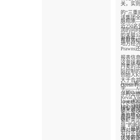
关，实
的“三重
该集团全
脉相承
近250
润的同
的关联
会责任
在财务结
地方经
Praw
报表信
这意味着，
丹麦的
际控制
创始人Kris
大于合
Jens
Ocean Pr
字——Atla
（如Ocean
年的业
Reval V
Laura和
冷水虾
Lokys
核心洞
绩未纳
论：全球
表的核
产品贸易
表。
证虾类
导”的新
牌、品
而对岸
有行业
优势的
这次被