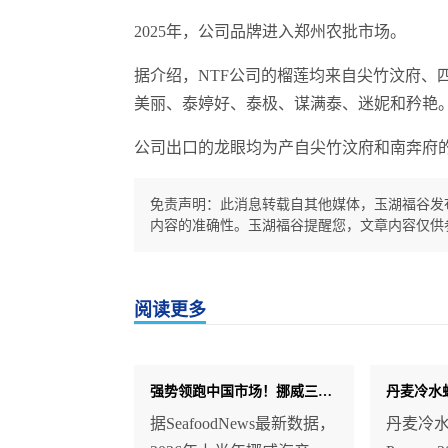
2025年，公司品牌进入郑州农批市场。
据介绍，NTF公司的榴莲均来自尖竹汶府、
美丽、泰婷好、泰极、谋满泰、迷妮和矜艳
公司出口的龙眼均为产自尖竹汶府和南奔府的
免责声明：此消息转载自其他媒体，玉湖福谷发
内容的准确性。玉湖福谷提醒您，文章内容仅供
阅读更多
强势领跑中国市场！挪威三文鱼对华出口大幅飙升 市场份额突破61%
据SeafoodNews最新数据，
丹麦冷水