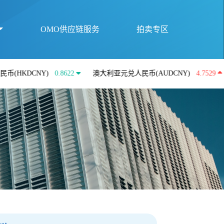
OMO供应链服务
拍卖专区
CNY)
0.8622
澳大利亚元兑人民币(AUDCNY)
4.7529
英镑兑人