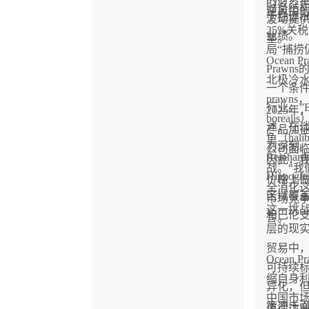
财务结
逆风中
于稳健
波动提
25%关
业绩。
垫。
局“捕捞仍
Ocean
Praw
北极冷水虾
一个条
prawns
行业。”B
2025
borea
述，在
产品加征
鱼（hal
为深刻
公司面
Reinhardt
因此，
战。“我
Hippog
价格上
全消化
区域覆
市场竞争力
这一挑
和巴伦
言。
层的现
贸易中，
Ocean
可持续
缩自身
异化，
中国市
策冲击
值得注