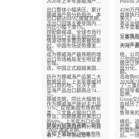
2026年上半年挪威海产品
Prawn
出口整体小幅承压，累计
4200万
挪威海产局分析指出，本
首席执行官D
出口额达845亿挪威克朗，
美元），
次出口回落主要受国内捕
表示业
同比小幅下滑1%。
水平显
捞配额缩减、全球市场行
只出售
整体出口大盘走弱的同
主要挑
情波动等多重因素叠加影
2023
时，中国市场逆势爆发，
大海产品
响。
成为挪威海产最亮眼的增
税，公
出口市场格局发生明显更
公司同
长极。
做出让
迭，中国正式超越美国，
现分化
额。
跃升为挪威海产品第二大
岛收购6
数据显示，上半年挪威对
2026
出口目的地，仅次于波
了“三重
华海产品出口额高达74亿
虾领导者Oc
兰。
延伸。
挪威克朗，同比大幅增长
Group
作为挪威海产绝对主力品
在经历了
31%；反观美国市场表现
单。
类，三文鱼占据出口总额
售带来的
惨淡，同期挪威对美出口
的69%，上半年出口价值
峰后，
额仅63亿挪威克朗，同比
品类内部出口结构分化显
然而，
580亿挪威克朗。
的盈利
大幅下滑28%，中美市场
著：上半年挪威整条三文
后，一