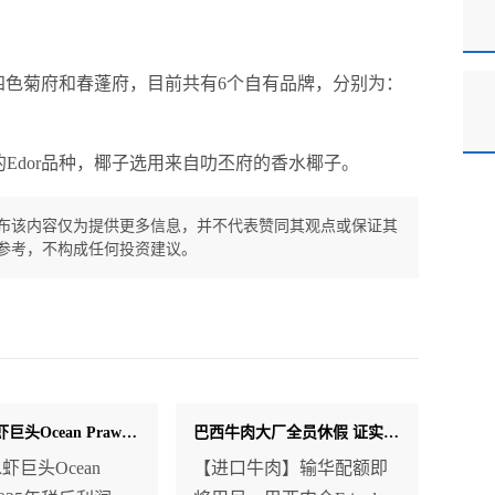
四色菊府和春蓬府，目前共有6个自有品牌，分别为：
。
Edor品种，椰子选用来自叻丕府的香水椰子。
布该内容仅为提供更多信息，并不代表赞同其观点或保证其
参考，不构成任何投资建议。
丹麦冷水虾巨头Ocean Prawns被迫降价保市场 中国买家成最大赢家？
巴西牛肉大厂全员休假 证实配额这天用尽！
虾巨头Ocean
【进口牛肉】输华配额即