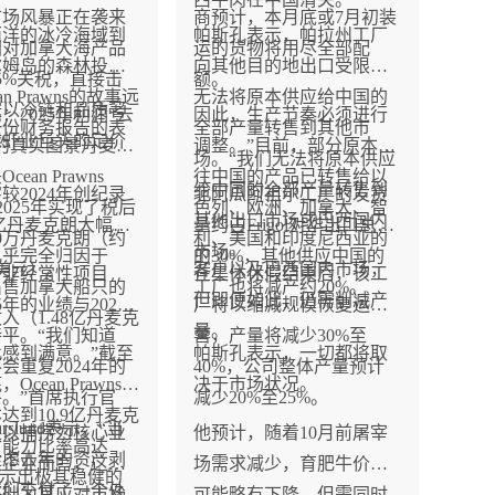
市场风暴正在袭来
商预计，本月底或7月初装
西洋的冰冷海域到
帕斯孔表示，帕拉州工厂
国对加拿大海产品
运的货物将用尽全部配
尔姆岛的森林投
向其他目的地出口受限，
5%关税，直接击
额。
an Prawns的故事远
无法将原本供应给中国的
家以冷链和品质著
：2025年利润“去
因此，生产节奏必须进行
一份财务报告的表
全部产量转售到其他市
球虾业巨头的定价
的真实图景丹麦冷
调整。”目前，部分原本销
。
场。“我们无法将原本供应
ean Prawns
往中国的产品已转售给以
给中国的全部产量转售到
较2024年创纪录
北阿瓜阿祖尔工厂的发货
在2025年实现了税后
色列、欧洲、加拿大、智
羊
#牛
其他出口市场或巴西国内
36亿丹麦克朗大幅下
量约占Frigol对华出口总量
00万丹麦克朗（约
利、美国和印度尼西亚的
市场。
几乎完全归因于
的30%，其他供应中国的
万美元）。
客户以及巴西国内市场，
一非经常性项目
在集体休假结束后，该工
年出售加拿大船只的
工厂也将减产约20%。
但即便如此，仍需削减产
5年的业绩与2023
厂将以缩减规模恢复运
入（1.48亿丹麦克
量。
平。“我们知道
营，产量将减少30%至
感到满意。”截至
帕斯孔表示，一切都将取
不会重复2024年的
40%，公司整体产量预计
，Ocean Prawns的
决于市场状况。
。”首席执行官
减少20%至25%。
达到10.9亿丹麦克
Barslund表示，“当
家以捕捞为核心业
他预计，随着10月前屠宰
付能力比率高达
考虑去年的资产剥
族企业而言，这样
场需求减少，育肥牛价格
显示出极其稳健的
我们交付了一个处
基础为其应对市场
可能略有下降，但需同时