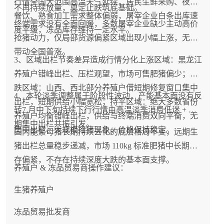
行情全国大范围高温天气延续，居民生鲜采购、夜市
不再持续放量，奠定止跌筑底基础。
理性安排出栏，谨慎赌反弹。
餐饮、熟食加工需求整体偏弱，屠宰企业白条出库速
终端需求没有全面回暖，多数屠宰企业缺少主动高价
度平缓，冻品库存维持一定水平。
抢猪动力，仅局部货源偏紧区域出现小幅上涨，无法
带动全国普涨。
3、区域出栏节奏差异造成行情分化上涨区域：黑龙江
养殖户错峰出栏、压栏观望，市场可售肥猪偏少；下
跌区域：山西、西北部分养殖户借短期修复窗口集中
4、本轮淡季调整属于阶段性波动，产能基本面没有反
出栏，短期供给小幅宽松；持平区域：绝大多数省份
转7 月中下旬持续下行行情由高温淡季消费低迷 + 前
养殖户均衡错峰出栏，供给与终端消费双向平衡，无
期集中出栏共振引发。
集中出栏、大规模抢猪现象，价格保持稳定。
国内能繁母猪长期持续去化的底层格局不变，远期生
猪出栏总量稳步递减，市场 110kg 标准肥猪中长期库
存偏紧，不存在持续深度大跌的基本面支撑。
养殖户 & 冻品贸易商操作建议：
生猪养殖户
冻品贸易批发商