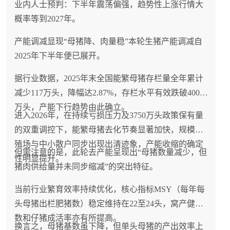
业内人士预判：下半年震荡偏强，趋势性上涨行情大
概率等到2027年。
产能调减显现“母猪降、肉量稳”本轮生猪产能调减自
2025年下半年便已展开。
据行业数据，2025年末全国能繁母猪存栏量全年累计
减少117万头，降幅达2.87%，存栏水平有效跌破4000
万头，产能下行趋势由此确立。
进入2026年，在持续亏损压力及3750万头政策保有量
的双重调控下，能繁母猪去化节奏显著加快，规模养
殖场与中小散户同步出现出清迹象，产能收缩的确定
但需注意的是，此轮去产能呈现出“母猪数量减少，但
性明显提升。
猪肉供给量并未同步缩减”的突出特征。
当前行业繁育效率持续优化，核心指标MSY（每年每
头母猪出栏肥猪数）稳定维持在22至24头，窝产健仔
数和仔猪成活率亦有所提高。
换言之，母猪基数虽下降，但单头母猪的产出效率上