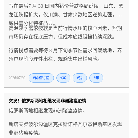
写在最后7 月 30 日国内猪价普跌格局延续，山东、黑
龙江跌幅扩大，仅川渝、甘肃少数地区逆势走强，区
域供需分化特征凸显。
高温淡季需求疲软是当前行情承压的核心因素，短期
市场仍存在探底压力，但成本底线阻挡持续深跌。
行情拐点需要等待 8 月下旬季节性需求回暖落地，养
殖户现阶段理性出栏，规避集中出栏风险。
2026/07/30
#价格行情
#禽
#猪
#羊
突发！俄罗斯两地相继发现非洲猪瘟疫情
俄罗斯两地相继发现非洲猪瘟疫情。
斯塔夫罗波尔边疆区克拉斯诺格瓦尔杰伊斯基区发现
非洲猪瘟疫情。