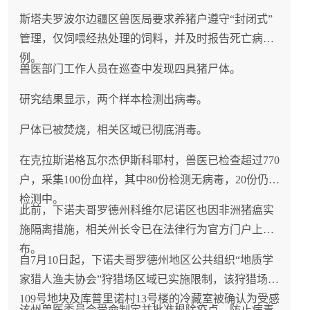
斯塔夫罗波尔边疆区兽医局要求养猪户遵守“封闭式”
管理，仅饲喂经热处理的饲料，并及时报告死亡病
例。
兽医部门工作人员在巡查中发现四具猪尸体。
研究结果显示，两个样本检测出病毒。
尸体已被焚烧，相关区域已彻底消毒。
在克拉斯诺格瓦尔杰伊斯科耶村，兽医已检查超过770
户，采集100份血样，其中80份检测无病毒，20份仍在
检测中。
此前，下诺夫哥罗德州科维尔尼诺区也因非洲猪瘟实
施隔离措施，相关州长令已在法律行为官方门户上发
布。
自7月10日起，下诺夫哥罗德州地区公共组织“地质学
家猎人渔夫协会”狩猎场区域已实施限制，该狩猎场第
109号地块及库普里诺村13号楼的冷藏室被确认为受感
该州兽医委员会受命制定并批准根除疫点、防止病毒