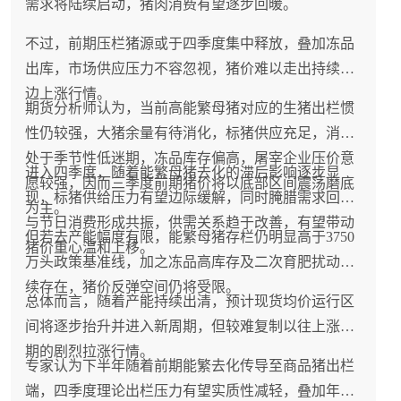
需求将陆续启动，猪肉消费有望逐步回暖。
不过，前期压栏猪源或于四季度集中释放，叠加冻品
出库，市场供应压力不容忽视，猪价难以走出持续单
边上涨行情。
期货分析师认为，当前高能繁母猪对应的生猪出栏惯
性仍较强，大猪余量有待消化，标猪供应充足，消费
处于季节性低迷期，冻品库存偏高，屠宰企业压价意
进入四季度，随着能繁母猪去化的滞后影响逐步显
愿较强，因而三季度前期猪价将以底部区间震荡磨底
现，标猪供给压力有望边际缓解，同时腌腊需求回升
为主。
与节日消费形成共振，供需关系趋于改善，有望带动
但若去产能幅度有限，能繁母猪存栏仍明显高于3750
猪价重心温和上移。
万头政策基准线，加之冻品高库存及二次育肥扰动持
续存在，猪价反弹空间仍将受限。
总体而言，随着产能持续出清，预计现货均价运行区
间将逐步抬升并进入新周期，但较难复制以往上涨周
期的剧烈拉涨行情。
专家认为下半年随着前期能繁去化传导至商品猪出栏
端，四季度理论出栏压力有望实质性减轻，叠加年底