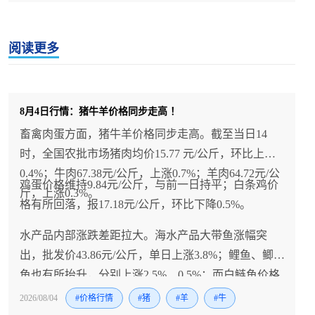
阅读更多
8月4日行情：猪牛羊价格同步走高 ！
畜禽肉蛋方面，猪牛羊价格同步走高。截至当日14
时，全国农批市场猪肉均价15.77 元/公斤，环比上涨
0.4%；牛肉67.38元/公斤，上涨0.7%；羊肉64.72元/公
鸡蛋价格维持9.84元/公斤，与前一日持平；白条鸡价
斤，上涨0.3%。
格有所回落，报17.18元/公斤，环比下降0.5%。
水产品内部涨跌差距拉大。海水产品大带鱼涨幅突
出，批发价43.86元/公斤，单日上涨3.8%；鲤鱼、鲫
鱼也有所抬升，分别上涨2.5%、0.5%；而白鲢鱼价格
走弱，环比下降3.2%。
2026/08/04
#价格行情
#猪
#羊
#牛