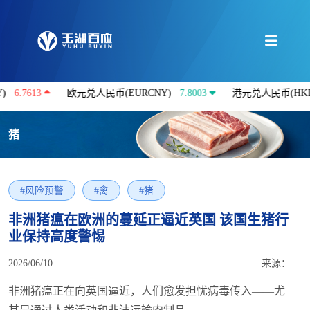
13
欧元兑人民币(EURCNY)
7.8003
港元兑人民币(HKDCNY)
猪
#风险预警
#禽
#猪
非洲猪瘟在欧洲的蔓延正逼近英国 该国生猪行
业保持高度警惕
2026/06/10
来源：
非洲猪瘟正在向英国逼近，人们愈发担忧病毒传入——尤