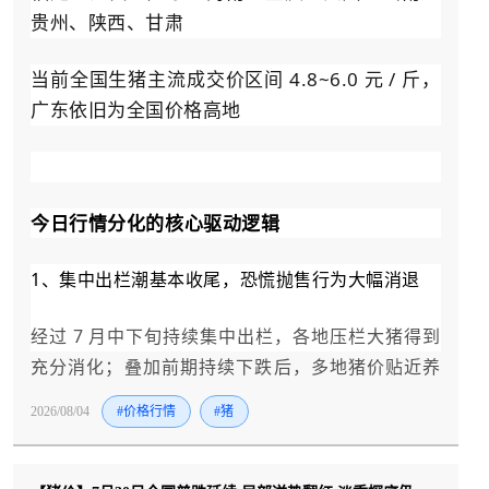
贵州、陕西、甘肃
当前全国生猪主流成交价区间 4.8~6.0 元 / 斤，
广东依旧为全国价格高地
今日行情分化的核心驱动逻辑
1、集中出栏潮基本收尾，恐慌抛售行为大幅消退
经过 7 月中下旬持续集中出栏，各地压栏大猪得到
充分消化；叠加前期持续下跌后，多地猪价贴近养
殖盈亏平衡线，散户不愿在低位大量清栏，市场流
2026/08/04
#价格行情
#猪
通生猪供给不再持续放量，奠定止跌筑底基础。
2、高温淡季持续压制终端消费，难以形成大范围普