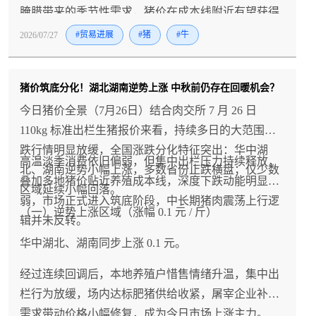
腌腊带来的季节性需求，猪价在成本线附近有望获得
支撑并企稳反弹。
2026/07/27
#贸易进展
#猪
#牛
猪价筑底分化！湖北湖南逆势上涨 中秋前仍存在回暖机会？
今日猪价全景（7月26日）结合肉交所 7 月 26 日
110kg 标准出栏生猪报价来看，持续多日的大范围下
跌行情明显放缓，全国涨跌分化特征突出：华中湖
高温淡季消费依旧偏弱，但集中出栏压力持续释放，
北、湖南逆势小幅上涨，多数省份止跌横盘；仅少数
叠加多地猪价贴近养殖成本线，深度下跌动能明显减
区域延续小幅回落。
弱，市场正式进入筑底阶段，中长期猪肉震荡上行逻
（一）逆势上涨区域（涨幅 0.1 元 / 斤）
辑并未反转。
华中湖北、湖南同步上涨 0.1 元。
经过连续回调后，本地养殖户惜售情绪升温，集中出
栏行为放缓，场内达标肥猪供给收紧，屠宰企业补库
需求带动价格小幅修复，成为今日市场上涨主力。