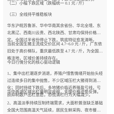
（二）小幅下跌区域（跌幅统一 0.1 元 / 斤）
（三）全线持平维稳板块
华东沪皖苏鲁浙、华中华南其余省份、华北全境、东
北黑辽、西南川云贵、西北陕西、甘肃均保持价格稳
定。全国过半省份停止下跌，筑底特征愈发清晰。
当前全国生猪主流成交价区间 4.7~6.0 元 / 斤，广东依
旧处于高价梯队，重庆最低跌至 4.7 元 / 斤，为全国价
格洼地，区域价差持续存在。
今日行情分化的核心驱动逻辑
1、集中出栏潮逐步消退，养殖户惜售情绪开始抬头经
过连续多日的集中抛售，不少区域压栏大猪得到消
化；同时持续下跌后，多地猪价临近养殖盈亏线，亏
华中两湖区域出栏量明显收缩，支撑价格逆势反弹。
损抑制散户出栏意愿，恐慌清栏行为大幅减少。
2、高温淡季持续压制终端需求，大面积普涨缺乏基础
全国大范围高温天气延续，居民生鲜采购、夜市餐饮