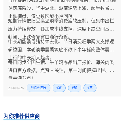
写在最后7月26日国内猪价跌势明显放缓，市场进入震
荡筑底阶段，华中湖北、湖南逆势上涨，超半数省份
止跌横盘，仅少数区域小幅回落。
短期行情依旧受高温淡季消费疲软压制，但集中出栏
压力持续释放，叠加成本线支撑，深度下跌空间基本
封闭，止跌修复窗口渐行渐近。
中长期能繁母猪持续去化、节日消费旺季两大支撑逻
辑稳固，本轮淡季震荡筑底不改下半年猪肉整体震荡
上行的中长期大趋势。
每日同步全国生猪、牛羊鸡冻品出厂报价、海关肉类
进口官方数据，点赞 + 关注，第一时间把握出栏、拿
货关键节点！
2026/07/26
#贸易进展
#禽
#猪
#羊
为你推荐供应商