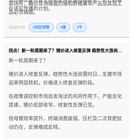
染场所，确诊非洲猪瘟的猪和野猪屠宰产品及其加工
在该区传播的计划。
品必须销毁。
2026/07/27
#风险预警
#猪
#牛
拐点！新一轮周期来了？猪价进入修复反弹 趋势性大涨尚需时日....
新一轮周期来了？
猪价进入修复反弹，趋势性大涨尚需时日....生猪市场
迎来明显转机，价格进入修复反弹阶段。
在政策调控和市场自发淘汰的共同作用下，产能去化
提速，猪价底部收窄，修复性反弹已至。
但母猪效率提升、终端消费疲弱、压栏及二次育肥扰
动仍在，反弹难成反转。