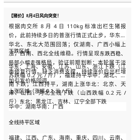
【猪价】8月4日风向突变！
根据肉交所 8 月 4 日 110kg 标准出栏生猪报
价，此前持续多日的普涨行情正式止步，华东、
华北、东北大范围回落；仅湖南、广西小幅上
下跌区域
涨，西南、西北全线维稳。行情呈现
东跌西稳、
格局，验证前期判断：本轮属于淡
局部小幅走强
：上海、安徽、江苏、山东、浙江下跌（江
华东
季修复行情，缺乏消费支撑，持续涨价后出栏增
苏跌幅 0.2 元 / 斤），福建持平
：湖北、河
华中
加引发价格回调。
南下跌；江西持平，湖南上涨
：北京、天
华北
上涨区域（涨幅 0.1 元 / 斤）
津、山西、河北全线下跌（山西跌幅 0.2 元 /
斤）
：黑龙江、吉林、辽宁全部下跌
东北
华中：湖南华南：广西
全线持平区域
福建、江西、广东、海南、重庆、四川、云南、