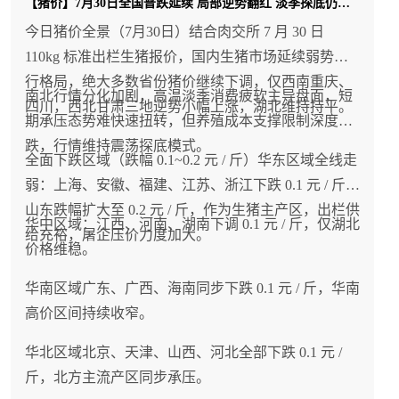
【猪价】7月30日全国普跌延续 局部逆势翻红 淡季探底仍在持续
涨行情
今日猪价全景（7月30日）结合肉交所 7 月 30 日
110kg 标准出栏生猪报价，国内生猪市场延续弱势下
全国大范围高温天气延续，居民生鲜采购、夜市餐
行格局，绝大多数省份猪价继续下调，仅西南重庆、
饮、熟食加工需求整体偏弱，屠宰企业白条出库速
南北行情分化加剧，高温淡季消费疲软主导盘面，短
四川，西北甘肃三地逆势小幅上涨，湖北维持持平。
度平缓，冻品库存维持一定水平。终端需求没有全
期承压态势难快速扭转，但养殖成本支撑限制深度下
面回暖，多数屠宰企业缺少主动高价抢猪动力，仅
跌，行情维持震荡探底模式。
全面下跌区域（跌幅 0.1~0.2 元 / 斤）华东区域全线走
局部货源偏紧区域出现小幅上涨，无法带动全国普
弱：上海、安徽、福建、江苏、浙江下跌 0.1 元 / 斤；
涨。
山东跌幅扩大至 0.2 元 / 斤，作为生猪主产区，出栏供
华中区域：江西、河南、湖南下调 0.1 元 / 斤，仅湖北
给充裕，屠企压价力度加大。
3、区域出栏节奏差异造成行情分化
价格维稳。
上涨区域：黑龙江养殖户错峰出栏、压栏观望，市
华南区域广东、广西、海南同步下跌 0.1 元 / 斤，华南
场可售肥猪偏少；下跌区域：山西、西北部分养殖
高价区间持续收窄。
户借短期修复窗口集中出栏，短期供给小幅宽松；
华北区域北京、天津、山西、河北全部下跌 0.1 元 /
持平区域：绝大多数省份养殖户均衡错峰出栏，供
斤，北方主流产区同步承压。
给与终端消费双向平衡，无集中出栏、大规模抢猪