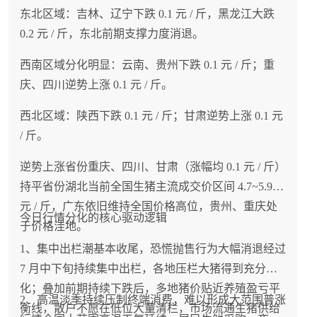
现象，价格保持稳定。
东北区域：吉林、辽宁下跌 0.1 元 / 斤，黑龙江大跌
0.2 元 / 斤，东北前期支撑力度消退。
4、本轮淡季调整属于阶段性波动，产能基本面没有
反转
西南区域分化明显：云南、贵州下跌 0.1 元 / 斤；重
庆、四川逆势上涨 0.1 元 / 斤。
7 月中下旬持续下行行情由高温淡季消费低迷 + 前
西北区域：陕西下跌 0.1 元 / 斤；甘肃逆势上涨 0.1 元
期集中出栏共振引发。国内能繁母猪长期持续去化
/ 斤。
的底层格局不变，远期生猪出栏总量稳步递减，市
场 110kg 标准肥猪中长期库存偏紧，不存在持续深
逆势上涨省份重庆、四川、甘肃（涨幅均 0.1 元 / 斤）
度大跌的基本面支撑。
持平省份湖北当前全国生猪主流成交价区间 4.7~5.9
元 / 斤，广东依旧维持全国价格高位，贵州、重庆处
今日行情分化的核心驱动逻辑
于价格洼地。
1、集中出栏潮基本收尾，恐慌抛售行为大幅消退经过
8 月 4 日猪价迎来明显回调，东部、华北、东北大
7 月中下旬持续集中出栏，各地压栏大猪得到充分消
面积走弱，持续多日的修复行情告一段落。核心诱
化；叠加前期持续下跌后，多地猪价贴近养殖盈亏平
因是涨价带动集中出栏，叠加淡季消费疲软。短期
2、高温淡季持续压制终端消费，难以形成大范围普涨
衡线，散户不愿在低位大量清栏，市场流通生猪供给
行情转入震荡调整，区域分化进一步加大，养殖户