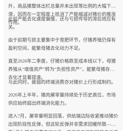
升，商品猪整体出栏总量并未出现等比例的大幅下
滑，因而在一定程度上抵消了产能缩减对猪价的推涨
此前产能去化速度偏慢，还与亏损传导的滞后效应有
作用。
关。
由于前期亏损主要集中于育肥环节，仔猪养殖仍保有
盈利空间，能繁母猪去化动力不足。
直至2026年二季度，仔猪价格跌至成本线以下，母猪
养殖从“增值资产”转为“负担性资产”，能繁母猪存栏
去化才显著提速。
与此同时，疲弱的终端消费亦对猪价上行形成制约。
2026年上半年，猪肉屠宰量持续处于历史高位，市场
供应始终超出终端消化能力。
进入7月，屠宰量明显回落，供给端边际收紧推动猪价
出现阶段性反弹，但这轮反弹并非需求回暖所致——7