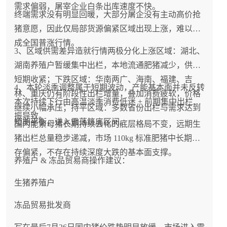
需求偏弱，屠宰企业白条出库速度不快。
终端需求没有明显回暖，大部分屠企没有主动高价抢
猪意愿，因此仅局部货源偏紧区域出现上涨，难以形
成全国普涨行情。
3、区域供需差异造就行情两极分化上涨区域：湖北、
湖南养殖户暂缓集中出栏，本地流通肥猪减少，供需
短期收紧；下跌区域：华南两广、海南、福建、吉
4、本轮淡季调整属于短期波动，产能基本面并未反转
林、重庆仍有阶段性出栏增量，叠加消费疲软，价格
本次持续下行由高温淡季消费低迷 + 前期集中出栏共
继续小幅承压；持平区域：多数省份出栏与需求达到
振导致。
短期平衡，进入震荡筑底区间。
国内能繁母猪长期持续去化的底层格局不变，远期生
猪出栏总量稳步递减，市场 110kg 标准肥猪中长期库
存偏紧，不存在持续深度大跌的基本面支撑。
养殖户 & 冻品贸易商操作建议：
生猪养殖户
冻品贸易批发商