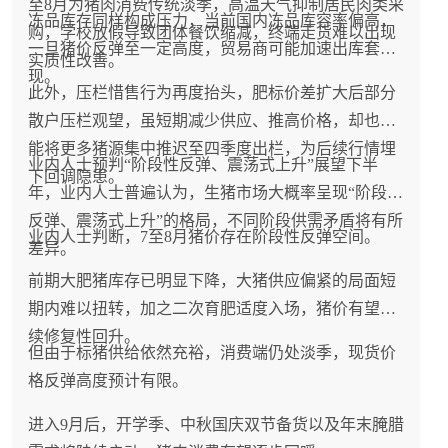
至8月为猪肉消费传统淡季，高温天气抑制居民肉类采
冻品库存同样构成压力，当前国内冻品库容率偏高，
购，学校放假导致团体餐饮缩减，终端走货难以出现
一旦猪价反弹至一定高度，贸易商可能加速出库套
实质性改善。
现。
此外，压栏惜售行为再度抬头，肥标价差扩大后部分
散户压栏观望，虽短期减少供应、推高价格，却也可
能将更多猪源集中推迟至四季度出栏，为后续行情埋
业内人士预判“阶段性反弹、震荡式上升”展望下半
下回调隐患。
年，业内人士普遍认为，生猪市场大概率呈现“阶段性
反弹、震荡式上升”的格局，不同阶段供需矛盾将有所
业内人士判断，7至8月猪价存在阶段性反弹空间。
差异。
前期大肥猪库存已明显下降，大猪供应偏紧的局面短
期内难以扭转，加之二次育肥适度入场，猪价有望延
续修复性回升。
但由于标猪供给依然充裕，消费端仍处淡季，现货价
格反弹高度预计有限。
进入9月后，开学季、中秋国庆双节备货以及年末腌腊