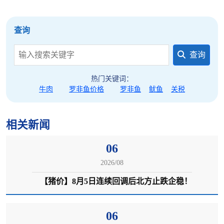
3、区域出栏节奏差异造成行情分化
查询
上涨区域：黑龙江养殖户错峰出栏、压栏观望，市
查询
场可售肥猪偏少；下跌区域：山西、西北部分养殖
户借短期修复窗口集中出栏，短期供给小幅宽松；
热门关键词：
持平区域：绝大多数省份养殖户均衡错峰出栏，供
牛肉
罗非鱼价格
罗非鱼
鱿鱼
关税
给与终端消费双向平衡，无集中出栏、大规模抢猪
现象，价格保持稳定。
相关新闻
4、本轮淡季调整属于阶段性波动，产能基本面没有
06
反转
2026/08
【猪价】8月5日连续回调后北方止跌企稳！
7 月中下旬持续下行行情由高温淡季消费低迷 + 前
期集中出栏共振引发。国内能繁母猪长期持续去化
的底层格局不变，远期生猪出栏总量稳步递减，市
06