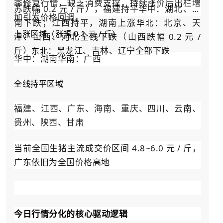
季修复行情，缺乏消费支撑，持续涨价后出栏增
苏跌幅 0.2 元 / 斤），福建持平
：湖北、河
华中
加引发价格回调。
南下跌；江西持平，湖南上涨
：北京、天
华北
上涨区域（涨幅 0.1 元 / 斤）
津、山西、河北全线下跌（山西跌幅 0.2 元 /
斤）
：黑龙江、吉林、辽宁全部下跌
东北
华中：湖南华南：广西
全线持平区域
福建、江西、广东、海南、重庆、四川、云南、
贵州、陕西、甘肃
当前全国生猪主流成交价区间 4.8~6.0 元 / 斤，
广东依旧为全国价格高地
今日行情分化的核心驱动逻辑