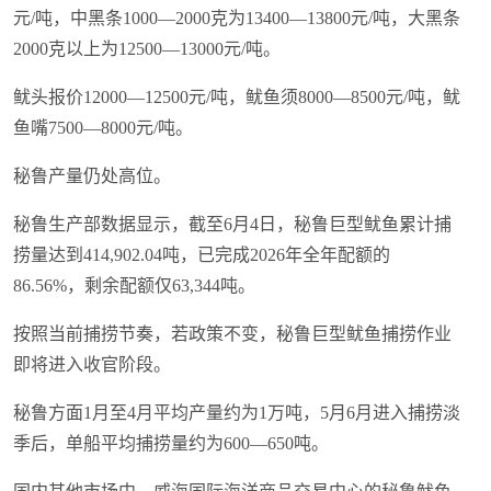
元/吨，中黑条1000—2000克为13400—13800元/吨，大黑条
2000克以上为12500—13000元/吨。
鱿头报价12000—12500元/吨，鱿鱼须8000—8500元/吨，鱿
鱼嘴7500—8000元/吨。
秘鲁产量仍处高位。
秘鲁生产部数据显示，截至6月4日，秘鲁巨型鱿鱼累计捕
捞量达到414,902.04吨，已完成2026年全年配额的
86.56%，剩余配额仅63,344吨。
按照当前捕捞节奏，若政策不变，秘鲁巨型鱿鱼捕捞作业
即将进入收官阶段。
秘鲁方面1月至4月平均产量约为1万吨，5月6月进入捕捞淡
季后，单船平均捕捞量约为600—650吨。