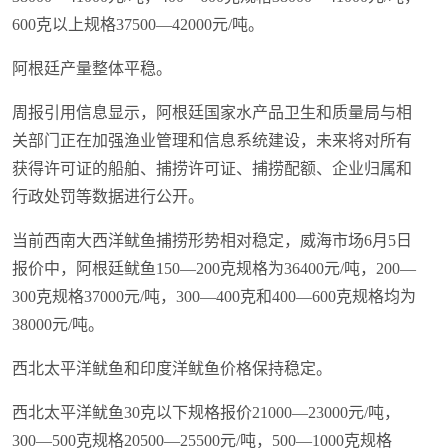
600克以上规格37500—42000元/吨。
阿根廷产量整体平稳。
周报引用信息显示，阿根廷国家水产品卫生和质量局与相
关部门正在加强渔业管理和信息系统建设，未来将对所有
获得许可证的船舶、捕捞许可证、捕捞配额、企业归属和
行政处罚等数据进行公开。
当前西南大西洋鱿鱼捕捞形势相对稳定，威海市场6月5日
报价中，阿根廷鱿鱼150—200克规格为36400元/吨，200—
300克规格37000元/吨，300—400克和400—600克规格均为
38000元/吨。
西北太平洋鱿鱼和印度洋鱿鱼价格保持稳定。
西北太平洋鱿鱼30克以下规格报价21000—23000元/吨，
300—500克规格20500—25500元/吨，500—1000克规格