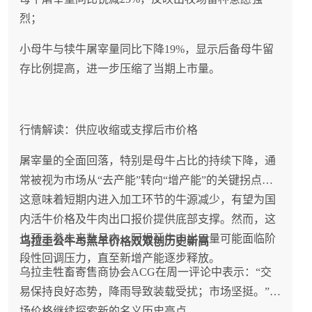
烈；
小母牛与犊牛屠宰量同比下降19%，显示后备母牛留
存比例提高，进一步压缩了当期上市量。
行情解读：供应收缩或支撑后市价格
屠宰量的全面回落，特别是母牛占比的持续下降，通
常被视为市场从“去产能”转向“增产能”的关键拐点。
这意味着短期内进入加工环节的牛源减少，有望为国
内活牛价格及牛肉出口报价提供底部支撑。然而，这
也预示着未来数月内，阿根廷牛肉出口量可能面临阶
乌拉圭公牛与羔羊价格双双创历史新高
段性回调压力，直至新增产能逐步释放。
乌拉圭牲畜寄售商协会ACG在周一评论中表示：“交
易保持良好态势，降雨导致装载受扰；市场坚挺。”牧
场价格继续探索新的名义历史高点。