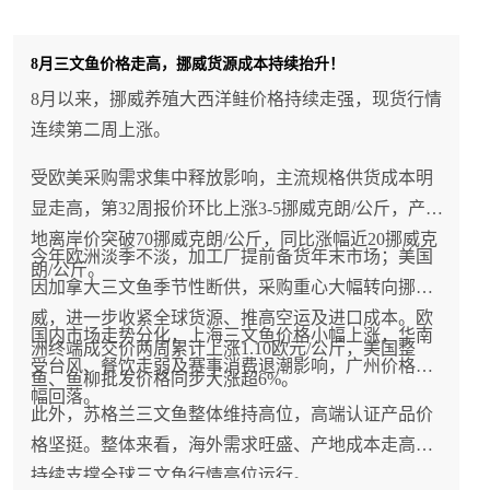
8月三文鱼价格走高，挪威货源成本持续抬升！
8月以来，挪威养殖大西洋鲑价格持续走强，现货行情
连续第二周上涨。
受欧美采购需求集中释放影响，主流规格供货成本明
显走高，第32周报价环比上涨3-5挪威克朗/公斤，产
地离岸价突破70挪威克朗/公斤，同比涨幅近20挪威克
今年欧洲淡季不淡，加工厂提前备货年末市场；美国
朗/公斤。
因加拿大三文鱼季节性断供，采购重心大幅转向挪
威，进一步收紧全球货源、推高空运及进口成本。欧
国内市场走势分化，上海三文鱼价格小幅上涨，华南
洲终端成交价两周累计上涨1.10欧元/公斤，美国整
受台风、餐饮走弱及赛事消费退潮影响，广州价格小
鱼、鱼柳批发价格同步大涨超6%。
幅回落。
此外，苏格兰三文鱼整体维持高位，高端认证产品价
格坚挺。整体来看，海外需求旺盛、产地成本走高将
持续支撑全球三文鱼行情高位运行。