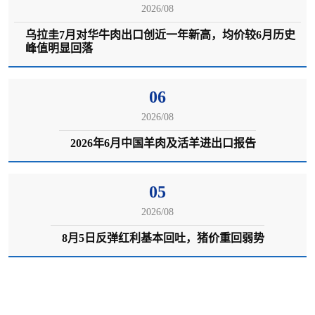
场 110kg 标准肥猪中长期库存偏紧，不存在持续深
2026/08
度大跌的基本面支撑。
乌拉圭7月对华牛肉出口创近一年新高，均价较6月历史
峰值明显回落
06
8 月 4 日猪价迎来明显回调，东部、华北、东北大
面积走弱，持续多日的修复行情告一段落。核心诱
2026/08
因是涨价带动集中出栏，叠加淡季消费疲软。短期
2026年6月中国羊肉及活羊进出口报告
行情转入震荡调整，区域分化进一步加大，养殖户
理性安排出栏，谨慎赌反弹。
05
2026/08
8月5日反弹红利基本回吐，猪价重回弱势