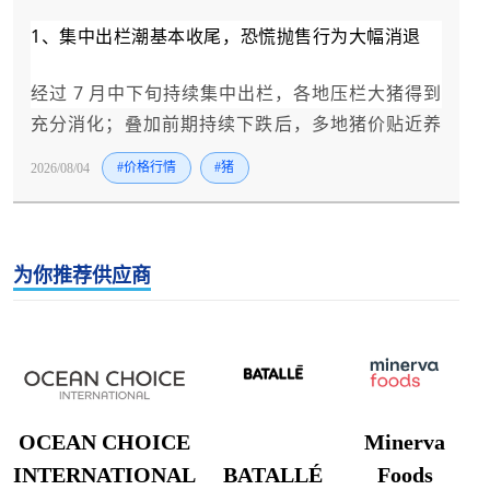
1、集中出栏潮基本收尾，恐慌抛售行为大幅消退
经过 7 月中下旬持续集中出栏，各地压栏大猪得到
充分消化；叠加前期持续下跌后，多地猪价贴近养
殖盈亏平衡线，散户不愿在低位大量清栏，市场流
2026/08/04
#价格行情
#猪
通生猪供给不再持续放量，奠定止跌筑底基础。
2、高温淡季持续压制终端消费，难以形成大范围普
涨行情
为你推荐供应商
全国大范围高温天气延续，居民生鲜采购、夜市餐
饮、熟食加工需求整体偏弱，屠宰企业白条出库速
度平缓，冻品库存维持一定水平。终端需求没有全
面回暖，多数屠宰企业缺少主动高价抢猪动力，仅
OCEAN CHOICE
Minerva
局部货源偏紧区域出现小幅上涨，无法带动全国普
INTERNATIONAL
BATALLÉ
Foods
涨。