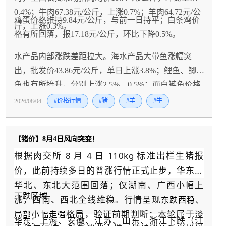
0.4%；牛肉67.38元/公斤，上涨0.7%；羊肉64.72元/公
鸡蛋价格维持9.84元/公斤，与前一日持平；白条鸡价
斤，上涨0.3%。
格有所回落，报17.18元/公斤，环比下降0.5%。
水产品内部涨跌差距拉大。海水产品大带鱼涨幅突
出，批发价43.86元/公斤，单日上涨3.8%；鲤鱼、鲫
鱼也有所抬升，分别上涨2.5%、0.5%；而白鲢鱼价格
走弱，环比下降3.2%。
2026/08/04
#价格行情
#猪
#羊
#牛
【猪价】8月4日风向突变！
根据肉交所 8 月 4 日 110kg 标准出栏生猪报
价，此前持续多日的普涨行情正式止步，华东、
华北、东北大范围回落；仅湖南、广西小幅上
下跌区域
涨，西南、西北全线维稳。行情呈现
东跌西稳、
格局，验证前期判断：本轮属于淡
局部小幅走强
：上海、安徽、江苏、山东、浙江下跌（江
华东