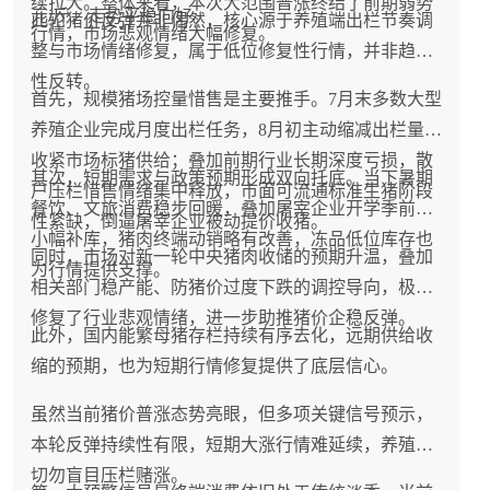
续拉大。整体来看，本次大范围普涨终结了前期弱势
元/斤，走势平稳向好。
此轮猪价反弹并非偶然，核心源于养殖端出栏节奏调
行情，市场悲观情绪大幅修复。
整与市场情绪修复，属于低位修复性行情，并非趋势
性反转。
首先，规模猪场控量惜售是主要推手。7月末多数大型
养殖企业完成月度出栏任务，8月初主动缩减出栏量，
收紧市场标猪供给；叠加前期行业长期深度亏损，散
其次，短期需求与政策预期形成双向托底。当下暑期
户压栏惜售情绪集中释放，市面可流通标准生猪阶段
餐饮、文旅消费稳步回暖，叠加屠宰企业开学季前置
性紧缺，倒逼屠宰企业被动提价收猪。
小幅补库，猪肉终端动销略有改善，冻品低位库存也
同时，市场对新一轮中央猪肉收储的预期升温，叠加
为行情提供支撑。
相关部门稳产能、防猪价过度下跌的调控导向，极大
修复了行业悲观情绪，进一步助推猪价企稳反弹。
此外，国内能繁母猪存栏持续有序去化，远期供给收
缩的预期，也为短期行情修复提供了底层信心。
虽然当前猪价普涨态势亮眼，但多项关键信号预示，
本轮反弹持续性有限，短期大涨行情难延续，养殖户
切勿盲目压栏赌涨。