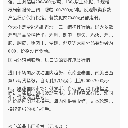
强，上调幅度200-300元/吨；130g以上棒腿、L规格翅
根局部报价上调，涨幅100-200元/吨。反观胸类多数
产品报价保持稳定，餐饮腿肉70/80g局部走弱。
今天不是全部鸡副普涨，属于结构性行情。绝大多数
鸡副产品价格持平，鸡胸、翅中、翅尖、鸡架、鸡
胗、胸皮、腿肉丁、全翅、鸡块等大部分品类趋势为
0.00，价格没有变动。
国内外鸡副联动：进口货源支撑爪类行情
进口市场同步联动国内趋势，东南亚泰国、南美巴西
鸡爪现货紧张，自8月初以来累计上调2000-3000元/
吨，跟涨国内市场；俄罗斯、白俄罗斯鸡爪涨幅温
而进口棒腿、翅根波动有限，未出现普涨行情，和国
和，价差优势显现。
内价格区间基本持平。海内外供给收缩，是本轮鸡爪
持续走强的核心推手。
核心单品出厂参考（元 /kg）：