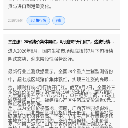
货与进口到港量变化。
2026/08/04
#价格行情
#禽
三连涨！28省猪价集体飘红，8月迎来“开门红”，这波行情持续多久？
进入2026年8月，国内生猪市场彻底扭转7月下旬持续
阴跌态势，迎来阶段性强势反弹。
最新行业监测数据显示，全国28个重点生猪监测省份
中，超七成区域猪价集体飘红，实现三连涨的亮眼走
势，顺利打响8月行情开门红。截至8月2日，全国外三
本轮涨价呈现典型的“南强北稳”分化格局。南方销区
元生猪均价升至10.51元/公斤，单日稳步上调，市场止
涨势领跑，广东、福建核心产区生猪成交价逼近6元/
跌企稳信号明确。
斤，成为全国价格高地，海南、广西等地同步跟涨，
而东北、西北局部区域价格仍处于低位，新疆等地受
终端拿货积极性偏高。华中、华东主产区行情稳步修
本地充足出栏供给制约，涨价力度偏弱，南北价差持
复，河南、湖北、山东等省份猪价小幅上调0.05–0.2