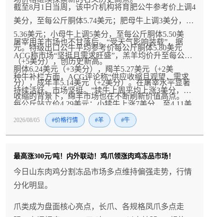
截至8月1日当周，该中介机构将育肥公牛参考价上调4
美分，至每公斤胴体5.74美元；肥母牛上调3美分，至
5.36美元；小母牛上调5美分，至每公斤胴体5.50美
屠宰用羊市场也不甘落后。“受天气影响装载”，据
元。特级出口公牛平均参考价每公斤胴体5.80美元
ACG称市场“坚挺且需求旺盛”，羔羊均价升至每公斤
（+5美分），创历史新高。
胴体6.24美元（+3美分），羯羊5.27美元（+2美
种牛补栏方面，ACG评论称“供应收缩且观望，需求
分），成年羊5.14美元（+2美分）。在屠宰水平显著
持续活跃。市场坚挺。”犊牛上周平均上涨3美分，至
收缩的背景下，绵羊市场也在不断刷新价值高点。
每公斤站立价4.29美元；小犊牛上涨7美分，至4.11美
元；越冬母牛同样上涨（2.45美元）。
2026/08/05
#价格行情
#羊
#牛
最高涨300元/吨！内外联动！鸡爪领涨肉鸡冻品市场！
今日山东肉鸡分割冻品市场多点维持偏强走势，行情
分化明显。
爪类成为盘面核心亮点，长爪、各规格凤爪多点走