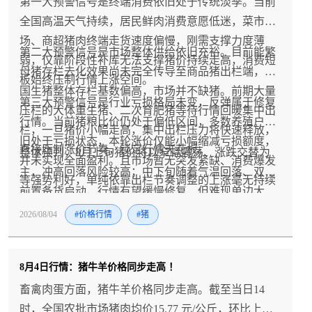
第一大预警信号是终端消费依旧处于传统淡季。当前
全国高温天气持续，居民鲜肉消费意愿低迷，菜市
场、商超猪肉终端走货速度偏慢，刚需支撑力度薄
第二大预警信号是市场整体供给依旧充裕。目前能繁
弱，仅靠阶段性补库无法支撑猪价持续走高，消费短
母猪存栏去化效果尚未完全传导至商品猪出栏端，全
板始终压制行情上涨空间。
国生猪整体存栏基数偏高，市场并不缺猪。前期大量
第三大预警信号是行业亏损格局未变，反弹属于修复
压栏的大体重生猪、二次育肥猪等待行情回暖集中出
行情。当前猪粮比价仍处于偏低区间，多数养殖户依
栏，一旦猪价小幅走高，集中出栏压力将快速释放，
旧处于亏损状态，本轮涨价仅能小幅缩减亏损额度，
直接压制涨价节奏，锁定行情天花板。
整体预判，8月上旬猪价将以窄幅震荡、涨跌交替为
并未实现全面盈利。且市场暂无突发紧缺、消费爆发
主，冲高回落风险较高；中下旬随着气温回落、双节
等强势利好，单纯依靠出栏节奏调整的上涨毫无持续
前置备货启动，行情有望缓慢修复，但难现单边大
性，大概率呈现震荡反复走势。
涨。真正的趋势性上涨窗口，大概率集中在四季度消
2026/08/04
#价格行情
#猪
费旺季。
8月4日行情：猪牛羊价格同步走高 ！
畜禽肉蛋方面，猪牛羊价格同步走高。截至当日14
时，全国农批市场猪肉均价15.77 元/公斤，环比上涨