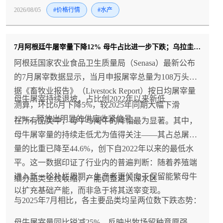
2026/08/05
#价格行情
#水产
7月阿根廷牛屠宰量下降12% 母牛占比进一步下跌；乌拉圭牛羊价格双双创历史新高
阿根廷国家农业食品卫生质量局（Senasa）最新公布
的7月屠宰数据显示，当月申报屠宰总量为108万头。
据《畜牧业报告》（Livestock Report）按日均屠宰量
母牛屠宰持续退坡，占比创2022年以来新低
测算，环比6月下降5%，较2025年同期大幅下滑
12%，释放出明显的供应收紧信号。
在所有品类中，母牛与阉牛的降幅最为显著。其中，
母牛屠宰量的持续走低尤为值得关注——其占总屠宰
量的比重已降至44.6%，创下自2022年以来的最低水
平。这一数据印证了行业内的普遍判断：随着养殖端
进入新一轮补栏周期，生产者更倾向于保留能繁母牛
细分品类全线收缩，产能调整进入深水区
以扩充基础产能，而非急于将其送宰变现。
与2025年7月相比，各主要品类均呈两位数下跌态势：
母牛屠宰量同比锐减25%，反映出牧场留种意愿强