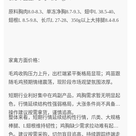
原料胸肉8.0-8.3、单冻净胸8.7-9.3、翅中L 38.5-40、
翅根L 8.5-9.8、长爪L 27-28、350g以上大排腿8.4-8.6
家禽方面价格：
毛鸡收购压力上升，出栏端紧平衡格局显现；鸡苗跟
随毛鸡预期情绪震荡，现阶段市场观望氛围浓厚。
短期行业利好集中在鸡副产品，鸡胸需求暂无明显起
色，行情延续结构性强弱格局，大涨条件尚不具备，
操作建议按需拿货，谨慎追高。
整体来看，短期行情延续结构性行情，爪类、大规格
棒腿、L翅根维持韧性；鸡胸缺少需求拉动难有起
色。建议按需采购，切勿盲目追高，持续跟踪终端走