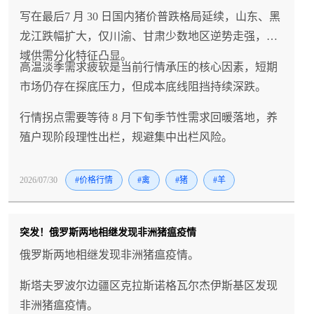
写在最后7 月 30 日国内猪价普跌格局延续，山东、黑
龙江跌幅扩大，仅川渝、甘肃少数地区逆势走强，区
域供需分化特征凸显。
高温淡季需求疲软是当前行情承压的核心因素，短期
市场仍存在探底压力，但成本底线阻挡持续深跌。
行情拐点需要等待 8 月下旬季节性需求回暖落地，养
殖户现阶段理性出栏，规避集中出栏风险。
2026/07/30
#价格行情
#禽
#猪
#羊
突发！俄罗斯两地相继发现非洲猪瘟疫情
俄罗斯两地相继发现非洲猪瘟疫情。
斯塔夫罗波尔边疆区克拉斯诺格瓦尔杰伊斯基区发现
非洲猪瘟疫情。