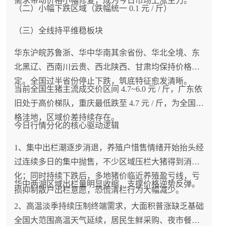
需求带动价格小幅修复，成为今日市场上涨主力。
（二）小幅下跌区域（跌幅统一 0.1 元 / 斤）
（三）全线持平维稳板块
华东沪皖苏鲁浙、华中华南其余省份、华北全境、东
北黑辽、西南川云贵、西北陕西、甘肃均保持价格稳
定。全国过半省份停止下跌，筑底特征愈发清晰。
当前全国生猪主流成交价区间 4.7~6.0 元 / 斤，广东依
旧处于高价梯队，重庆最低跌至 4.7 元 / 斤，为全国价
格洼地，区域价差持续存在。
今日行情分化的核心驱动逻辑
1、集中出栏潮逐步消退，养殖户惜售情绪开始抬头经
过连续多日的集中抛售，不少区域压栏大猪得到消
化；同时持续下跌后，多地猪价临近养殖盈亏线，亏
华中两湖区域出栏量明显收缩，支撑价格逆势反弹。
损抑制散户出栏意愿，恐慌清栏行为大幅减少。
2、高温淡季持续压制终端需求，大面积普涨缺乏基础
全国大范围高温天气延续，居民生鲜采购、夜市餐饮