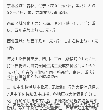
现象，价格保持稳定。
东北区域：吉林、辽宁下跌 0.1 元 / 斤，黑龙江大跌
0.2 元 / 斤，东北前期支撑力度消退。
4、本轮淡季调整属于阶段性波动，产能基本面没有
反转
西南区域分化明显：云南、贵州下跌 0.1 元 / 斤；重
庆、四川逆势上涨 0.1 元 / 斤。
7 月中下旬持续下行行情由高温淡季消费低迷 + 前
西北区域：陕西下跌 0.1 元 / 斤；甘肃逆势上涨 0.1 元
期集中出栏共振引发。国内能繁母猪长期持续去化
/ 斤。
的底层格局不变，远期生猪出栏总量稳步递减，市
场 110kg 标准肥猪中长期库存偏紧，不存在持续深
逆势上涨省份重庆、四川、甘肃（涨幅均 0.1 元 / 斤）
度大跌的基本面支撑。
持平省份湖北当前全国生猪主流成交价区间 4.7~5.9
元 / 斤，广东依旧维持全国价格高位，贵州、重庆处
今日行情分化的核心驱动逻辑
于价格洼地。
1、集中出栏潮基本收尾，恐慌抛售行为大幅消退经过
8 月 4 日猪价迎来明显回调，东部、华北、东北大
7 月中下旬持续集中出栏，各地压栏大猪得到充分消
面积走弱，持续多日的修复行情告一段落。核心诱
化；叠加前期持续下跌后，多地猪价贴近养殖盈亏平
因是涨价带动集中出栏，叠加淡季消费疲软。短期
2、高温淡季持续压制终端消费，难以形成大范围普涨
衡线，散户不愿在低位大量清栏，市场流通生猪供给