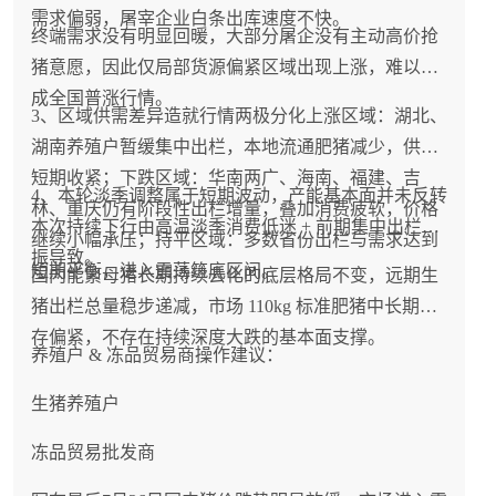
需求偏弱，屠宰企业白条出库速度不快。
终端需求没有明显回暖，大部分屠企没有主动高价抢
猪意愿，因此仅局部货源偏紧区域出现上涨，难以形
成全国普涨行情。
3、区域供需差异造就行情两极分化上涨区域：湖北、
湖南养殖户暂缓集中出栏，本地流通肥猪减少，供需
短期收紧；下跌区域：华南两广、海南、福建、吉
4、本轮淡季调整属于短期波动，产能基本面并未反转
林、重庆仍有阶段性出栏增量，叠加消费疲软，价格
本次持续下行由高温淡季消费低迷 + 前期集中出栏共
继续小幅承压；持平区域：多数省份出栏与需求达到
振导致。
短期平衡，进入震荡筑底区间。
国内能繁母猪长期持续去化的底层格局不变，远期生
猪出栏总量稳步递减，市场 110kg 标准肥猪中长期库
存偏紧，不存在持续深度大跌的基本面支撑。
养殖户 & 冻品贸易商操作建议：
生猪养殖户
冻品贸易批发商