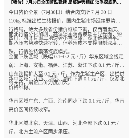
2、高温淡季持续压制终端消费，难以形成大范围普
【猪价】7月30日全国普跌延续 局部逆势翻红 淡季探底仍在持续
涨行情
今日猪价全景（7月30日）结合肉交所 7 月 30 日
110kg 标准出栏生猪报价，国内生猪市场延续弱势下
全国大范围高温天气延续，居民生鲜采购、夜市餐
行格局，绝大多数省份猪价继续下调，仅西南重庆、
饮、熟食加工需求整体偏弱，屠宰企业白条出库速
南北行情分化加剧，高温淡季消费疲软主导盘面，短
四川，西北甘肃三地逆势小幅上涨，湖北维持持平。
度平缓，冻品库存维持一定水平。终端需求没有全
期承压态势难快速扭转，但养殖成本支撑限制深度下
面回暖，多数屠宰企业缺少主动高价抢猪动力，仅
跌，行情维持震荡探底模式。
全面下跌区域（跌幅 0.1~0.2 元 / 斤）华东区域全线走
局部货源偏紧区域出现小幅上涨，无法带动全国普
弱：上海、安徽、福建、江苏、浙江下跌 0.1 元 / 斤；
涨。
山东跌幅扩大至 0.2 元 / 斤，作为生猪主产区，出栏供
华中区域：江西、河南、湖南下调 0.1 元 / 斤，仅湖北
给充裕，屠企压价力度加大。
3、区域出栏节奏差异造成行情分化
价格维稳。
上涨区域：黑龙江养殖户错峰出栏、压栏观望，市
华南区域广东、广西、海南同步下跌 0.1 元 / 斤，华南
场可售肥猪偏少；下跌区域：山西、西北部分养殖
高价区间持续收窄。
户借短期修复窗口集中出栏，短期供给小幅宽松；
华北区域北京、天津、山西、河北全部下跌 0.1 元 /
持平区域：绝大多数省份养殖户均衡错峰出栏，供
斤，北方主流产区同步承压。
给与终端消费双向平衡，无集中出栏、大规模抢猪