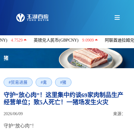
.7529
英镑兑人民币(GBPCNY)
9.0909
阿联酋迪拉姆兑人民币(A
猪
#贸易进展
#禽
#猪
守护“放心肉”！这里集中约谈69家肉制品生产
经营单位；致5人死亡！一猪场发生火灾
2026/06/09
来源：
守护“放心肉”！