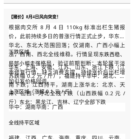
【猪价】8月4日风向突变！
根据肉交所 8 月 4 日 110kg 标准出栏生猪报
价，此前持续多日的普涨行情正式止步，华东、
华北、东北大范围回落；仅湖南、广西小幅上
下跌区域
涨，西南、西北全线维稳。行情呈现
东跌西稳、
格局，验证前期判断：本轮属于淡
局部小幅走强
：上海、安徽、江苏、山东、浙江下跌（江
华东
季修复行情，缺乏消费支撑，持续涨价后出栏增
苏跌幅 0.2 元 / 斤），福建持平
：湖北、河
华中
加引发价格回调。
南下跌；江西持平，湖南上涨
：北京、天
华北
上涨区域（涨幅 0.1 元 / 斤）
津、山西、河北全线下跌（山西跌幅 0.2 元 /
斤）
：黑龙江、吉林、辽宁全部下跌
东北
华中：湖南华南：广西
全线持平区域
福建、江西、广东、海南、重庆、四川、云南、