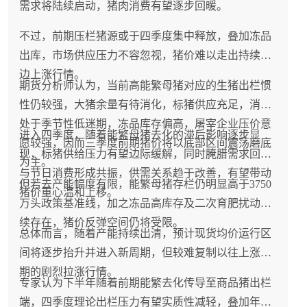
需求将陆续启动，猪肉消费有望逐步回暖。
不过，前期压栏猪源或于四季度集中释放，叠加冻品
出库，市场供应压力不容忽视，猪价难以走出持续单
边上涨行情。
期货分析师认为，当前高能繁母猪对应的生猪出栏惯
性仍较强，大猪余量有待消化，标猪供应充足，消费
处于季节性低迷期，冻品库存偏高，屠宰企业压价意
进入四季度，随着能繁母猪去化的滞后影响逐步显
愿较强，因而三季度前期猪价将以底部区间震荡磨底
现，标猪供给压力有望边际缓解，同时腌腊需求回升
为主。
与节日消费形成共振，供需关系趋于改善，有望带动
但若去产能幅度有限，能繁母猪存栏仍明显高于3750
猪价重心温和上移。
万头政策基准线，加之冻品高库存及二次育肥扰动持
续存在，猪价反弹空间仍将受限。
总体而言，随着产能持续出清，预计现货均价运行区
间将逐步抬升并进入新周期，但较难复制以往上涨周
期的剧烈拉涨行情。
专家认为下半年随着前期能繁去化传导至商品猪出栏
端，四季度理论出栏压力有望实质性减轻，叠加年底