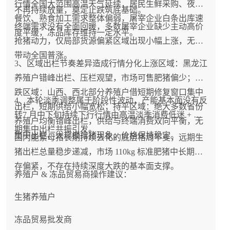
行情转入震荡调整，区域分化进一步加大，养殖户
行情全国大范围高温天气延续，居民生鲜采购、夜市
不再持续放量，奠定止跌筑底基础。
理性安排出栏，谨慎赌反弹。
餐饮、熟食加工需求整体偏弱，屠宰企业白条出库速
终端需求没有全面回暖，多数屠宰企业缺少主动高价
度平缓，冻品库存维持一定水平。
抢猪动力，仅局部货源偏紧区域出现小幅上涨，无法
带动全国普涨。
3、区域出栏节奏差异造成行情分化上涨区域：黑龙江
养殖户错峰出栏、压栏观望，市场可售肥猪偏少；下
跌区域：山西、西北部分养殖户借短期修复窗口集中
4、本轮淡季调整属于阶段性波动，产能基本面没有反
出栏，短期供给小幅宽松；持平区域：绝大多数省份
转7 月中下旬持续下行行情由高温淡季消费低迷 + 前
养殖户均衡错峰出栏，供给与终端消费双向平衡，无
期集中出栏共振引发。
集中出栏、大规模抢猪现象，价格保持稳定。
国内能繁母猪长期持续去化的底层格局不变，远期生
猪出栏总量稳步递减，市场 110kg 标准肥猪中长期库
存偏紧，不存在持续深度大跌的基本面支撑。
养殖户 & 冻品贸易商操作建议：
生猪养殖户
冻品贸易批发商