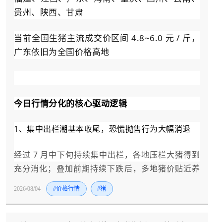
贵州、陕西、甘肃
当前全国生猪主流成交价区间 4.8~6.0 元 / 斤，
广东依旧为全国价格高地
今日行情分化的核心驱动逻辑
1、集中出栏潮基本收尾，恐慌抛售行为大幅消退
经过 7 月中下旬持续集中出栏，各地压栏大猪得到
充分消化；叠加前期持续下跌后，多地猪价贴近养
殖盈亏平衡线，散户不愿在低位大量清栏，市场流
2026/08/04
#价格行情
#猪
通生猪供给不再持续放量，奠定止跌筑底基础。