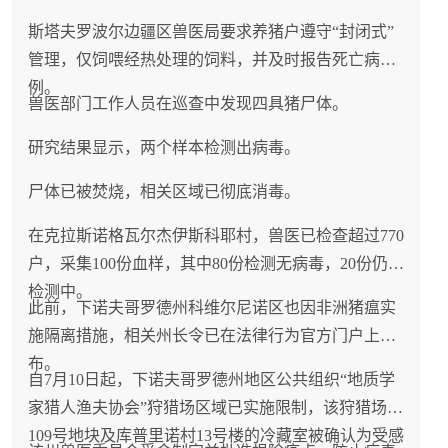
斯塔夫罗波尔边疆区兽医局要求养猪户遵守“封闭式”
管理，仅饲喂经热处理的饲料，并及时报告死亡病
例。
兽医部门工作人员在巡查中发现四具猪尸体。
研究结果显示，两个样本检测出病毒。
尸体已被焚烧，相关区域已彻底消毒。
在克拉斯诺格瓦尔杰伊斯科耶村，兽医已检查超过770
户，采集100份血样，其中80份检测无病毒，20份仍在
检测中。
此前，下诺夫哥罗德州科维尔尼诺区也因非洲猪瘟实
施隔离措施，相关州长令已在法律行为官方门户上发
布。
自7月10日起，下诺夫哥罗德州地区公共组织“地质学
家猎人渔夫协会”狩猎场区域已实施限制，该狩猎场第
109号地块及库普里诺村13号楼的冷藏室被确认为受感