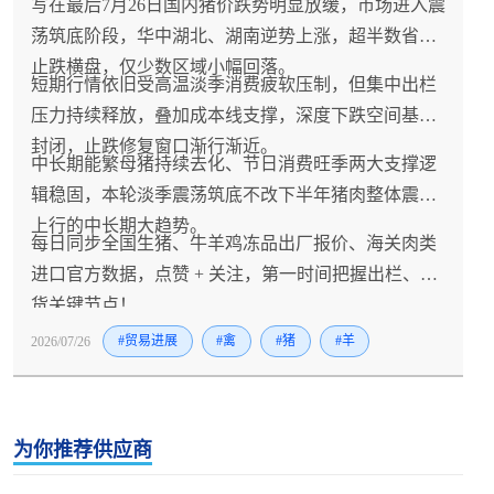
写在最后7月26日国内猪价跌势明显放缓，市场进入震
荡筑底阶段，华中湖北、湖南逆势上涨，超半数省份
止跌横盘，仅少数区域小幅回落。
短期行情依旧受高温淡季消费疲软压制，但集中出栏
压力持续释放，叠加成本线支撑，深度下跌空间基本
封闭，止跌修复窗口渐行渐近。
中长期能繁母猪持续去化、节日消费旺季两大支撑逻
辑稳固，本轮淡季震荡筑底不改下半年猪肉整体震荡
上行的中长期大趋势。
每日同步全国生猪、牛羊鸡冻品出厂报价、海关肉类
进口官方数据，点赞 + 关注，第一时间把握出栏、拿
货关键节点！
2026/07/26
#贸易进展
#禽
#猪
#羊
为你推荐供应商