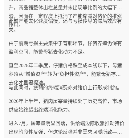
升，商品猪整体出栏总量并未出现等比例的大幅下
滑，因而在一定程度上抵消了产能缩减对猪价的推涨
此前产能去化速度偏慢，还与亏损传导的滞后效应有
作用。
关。
由于前期亏损主要集中于育肥环节，仔猪养殖仍保有
盈利空间，能繁母猪去化动力不足。
直至2026年二季度，仔猪价格跌至成本线以下，母猪
养殖从“增值资产”转为“负担性资产”，能繁母猪存栏
去化才显著提速。
与此同时，疲弱的终端消费亦对猪价上行形成制约。
2026年上半年，猪肉屠宰量持续处于历史高位，市场
供应始终超出终端消化能力。
进入7月，屠宰量明显回落，供给端边际收紧推动猪价
出现阶段性反弹，但这轮反弹并非需求回暖所致——7