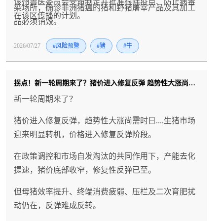
该州兽医委员会受命制定并批准根除疫点、防止病毒
染场所，确诊非洲猪瘟的猪和野猪屠宰产品及其加工
在该区传播的计划。
品必须销毁。
2026/07/27
#风险预警
#猪
#牛
拐点！新一轮周期来了？猪价进入修复反弹 趋势性大涨尚需时日....
新一轮周期来了？
猪价进入修复反弹，趋势性大涨尚需时日....生猪市场
迎来明显转机，价格进入修复反弹阶段。
在政策调控和市场自发淘汰的共同作用下，产能去化
提速，猪价底部收窄，修复性反弹已至。
但母猪效率提升、终端消费疲弱、压栏及二次育肥扰
动仍在，反弹难成反转。