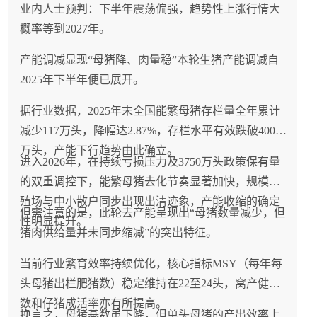
业内人士预判：下半年震荡偏强，趋势性上涨行情大
概率等到2027年。
产能调减显现“母猪降、肉量稳”本轮生猪产能调减自
2025年下半年便已展开。
据行业数据，2025年末全国能繁母猪存栏量全年累计
减少117万头，降幅达2.87%，存栏水平有效跌破4000
万头，产能下行趋势由此确立。
进入2026年，在持续亏损压力及3750万头政策保有量
的双重调控下，能繁母猪去化节奏显著加快，规模养
殖场与中小散户同步出现出清迹象，产能收缩的确定
但需注意的是，此轮去产能呈现出“母猪数量减少，但
性明显提升。
猪肉供给量并未同步缩减”的突出特征。
当前行业繁育效率持续优化，核心指标MSY（每年每
头母猪出栏肥猪数）稳定维持在22至24头，窝产健仔
数和仔猪成活率亦有所提高。
换言之，母猪基数虽下降，但单头母猪的产出效率上