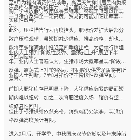
至8月为猪肉消费传统淡季，高温天气抑制居民肉类采
冻品库存同样构成压力，当前国内冻品库容率偏高，
购，学校放假导致团体餐饮缩减，终端走货难以出现
一旦猪价反弹至一定高度，贸易商可能加速出库套
实质性改善。
现。
此外，压栏惜售行为再度抬头，肥标价差扩大后部分
散户压栏观望，虽短期减少供应、推高价格，却也可
能将更多猪源集中推迟至四季度出栏，为后续行情埋
业内人士预判“阶段性反弹、震荡式上升”展望下半
下回调隐患。
年，业内人士普遍认为，生猪市场大概率呈现“阶段性
反弹、震荡式上升”的格局，不同阶段供需矛盾将有所
业内人士判断，7至8月猪价存在阶段性反弹空间。
差异。
前期大肥猪库存已明显下降，大猪供应偏紧的局面短
期内难以扭转，加之二次育肥适度入场，猪价有望延
续修复性回升。
但由于标猪供给依然充裕，消费端仍处淡季，现货价
格反弹高度预计有限。
进入9月后，开学季、中秋国庆双节备货以及年末腌腊