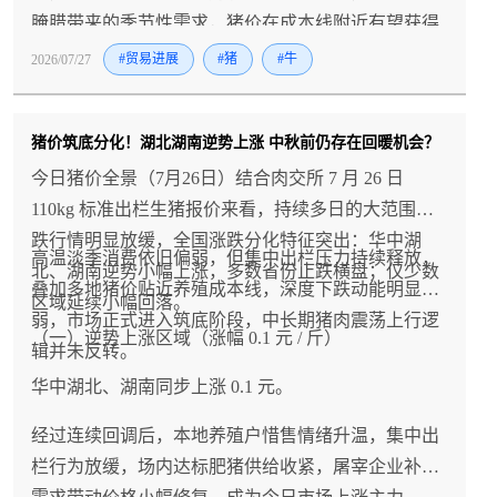
腌腊带来的季节性需求，猪价在成本线附近有望获得
支撑并企稳反弹。
2026/07/27
#贸易进展
#猪
#牛
猪价筑底分化！湖北湖南逆势上涨 中秋前仍存在回暖机会？
今日猪价全景（7月26日）结合肉交所 7 月 26 日
110kg 标准出栏生猪报价来看，持续多日的大范围下
跌行情明显放缓，全国涨跌分化特征突出：华中湖
高温淡季消费依旧偏弱，但集中出栏压力持续释放，
北、湖南逆势小幅上涨，多数省份止跌横盘；仅少数
叠加多地猪价贴近养殖成本线，深度下跌动能明显减
区域延续小幅回落。
弱，市场正式进入筑底阶段，中长期猪肉震荡上行逻
（一）逆势上涨区域（涨幅 0.1 元 / 斤）
辑并未反转。
华中湖北、湖南同步上涨 0.1 元。
经过连续回调后，本地养殖户惜售情绪升温，集中出
栏行为放缓，场内达标肥猪供给收紧，屠宰企业补库