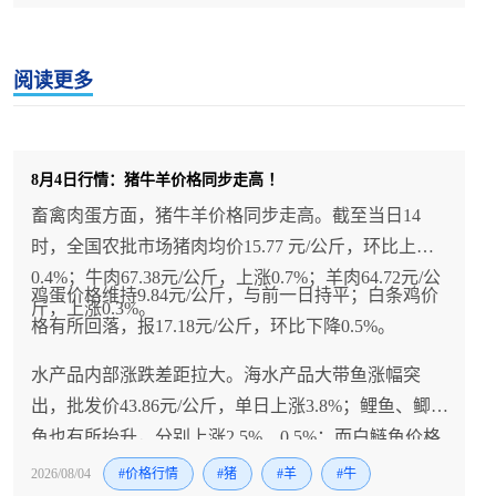
阅读更多
8月4日行情：猪牛羊价格同步走高 ！
畜禽肉蛋方面，猪牛羊价格同步走高。截至当日14
时，全国农批市场猪肉均价15.77 元/公斤，环比上涨
0.4%；牛肉67.38元/公斤，上涨0.7%；羊肉64.72元/公
鸡蛋价格维持9.84元/公斤，与前一日持平；白条鸡价
斤，上涨0.3%。
格有所回落，报17.18元/公斤，环比下降0.5%。
水产品内部涨跌差距拉大。海水产品大带鱼涨幅突
出，批发价43.86元/公斤，单日上涨3.8%；鲤鱼、鲫
鱼也有所抬升，分别上涨2.5%、0.5%；而白鲢鱼价格
走弱，环比下降3.2%。
2026/08/04
#价格行情
#猪
#羊
#牛