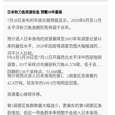
场（尤其是波兰）进口量下降，新鲜鱼片价格承压
日本秋刀鱼资源告急 预警20年最差
（同比-9.3%），冷冻鱼片出口量同比大增32.7%——
这些数据共同勾勒出挪威三文鱼产业正在进行的战略
7月28日发布的年度长期预报显示，2026年8月至12月
调整：从"欧洲依赖"向"全球多元化"转型，从"整鱼为
太平洋秋刀鱼渔期形势将弱于去年。
主"向"冷冻加工品并重"升级，中国作为全球第二大市
预计进入日本渔场的资源量降至2003年有调查记录以
场正在成为增长的核心引擎（2026年1-5月对华出口量
来的最低水平，2020年因疫情调查范围大幅缩减的情
+55%，家庭消费占比60%）；对中国进口商而言，短
况不计入比较。
期应把握价格相对稳定的窗口期锁定量价，长期则需
FRA在5月28日至7月12日开展西北太平洋中西部拖网
关注挪威三文鱼产品结构向冷冻鱼片倾斜的趋势，以
调查，93个采样点共捕获秋刀鱼41,578尾，低于去年
及挪威海产局加大中国市场投入带来的渠道和品牌机
同期的136个采样点、51,608尾。
预计将西迁进入日本渔场的第1、2调查区资源量约
遇，而挪威三文鱼产业在全球供应持续增长（H1出口
42.9万吨，较去年的109.9万吨明显回落。
量+8%）与价格承压（YTD价格-4.6%）的矛盾中，能
否通过中国市场的高增长和产品结构优化实现"量价齐
资源重心继续东移。
升"，将是2026年下半年及2027年的核心观察指标。
第2调查区鱼群数量大幅减少，更偏东的第3调查区渔
获增加，但这一带鱼群本季预期不会进入日本渔场，