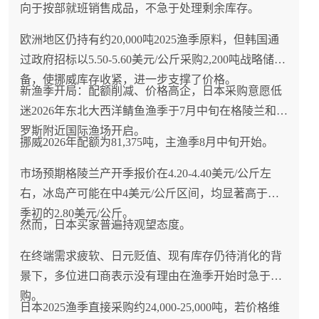
向于按部就班销售成品，不急于处理剩余库存。
欧洲地区仍持有约20,000吨2025渔季原料，但韩国通
过政府招标以5.50-5.60美元/公斤采购2,200吨战略储
备，使挪威库存收紧，进一步支撑了价格。
新渔季开局：配额削减、价格高企，日本采购意愿低
迷2026年东北大西洋鲭鱼渔季于7月中旬在格陵兰和俄
罗斯附近国际渔场开启。
挪威2026年配额为81,375吨，主渔季8月中旬开始。
市场预期格陵兰产开季报价在4.20-4.40美元/公斤左
右，冰岛产可能在中4美元/公斤区间，均显著高于上
季初的2.80美元/公斤。
然而，日本买家普遍持观望态度。
在终端需求疲软、日元贬值、现有库存仍待消化的背
景下，多位进口商表示没有理由在渔季开始时急于采
购。
日本2025渔季直接采购约24,000-25,000吨，若价格维