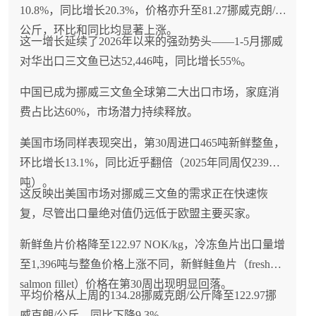
10.8%，同比增长20.3%，价格亦升至81.27挪威克朗/
公斤，环比和同比均显著上涨。
这一增长延续了2026年以来的强劲势头——1-5月挪威
对华出口三文鱼已达52,446吨，同比增长55%。
中国已成为挪威三文鱼全球第二大出口市场，家庭消
费占比达60%，市场潜力持续释放。
美国市场同样表现突出，第30周进口465吨新鲜整鱼，
环比增长13.1%，同比近乎翻倍（2025年同周仅239
吨）。
这反映出美国市场对挪威三文鱼的需求正在快速恢
复，尽管出口量绝对值仍远低于欧盟主要买家。
新鲜鱼片价格降至122.97 NOK/kg，冷冻鱼片出口量增
至1,396吨与整鱼价格上涨不同，新鲜鲑鱼片（fresh
salmon fillet）价格在第30周出现明显回落。
平均价格从上周的134.28挪威克朗/公斤降至122.97挪
威克朗/公斤，同比下降9.3%。