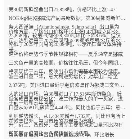
第30周新鲜整鱼出口25,858吨，价格环比上涨1.47
NOK/kg根据挪威海产局最新数据，第30周挪威新鲜整
条大西洋鲑（Atlantic salmon, Salmo salar）出口量为
价格方面，平均出口价格环比上涨1.47挪威克朗/公
25,858吨，较第29周的28,300吨环比下降8.6%，但仅
斤，达到远高于2025年同周66.09挪威克朗/公斤的水
略低于2025年同周的26,094吨，显示出口量整体保持
平。
稳定。
这一价格走势与季节性规律相符——夏季通常是挪威
三文鱼产量的高峰期，价格往往承压，但今年同期价
格表现优于去年，反映出市场供需基本面较为健康。
波兰进口量下降，意大利逆势增长；对华出口增至
2,876吨，美国进口量近乎翻倍欧盟作为挪威三文鱼最
大的出口市场，第30周进口了17,515吨新鲜整鱼，低
但各成员国表现分化：波兰作为最大的单一买家，进
于前一周和去年同期。
口量从6,681吨骤降至4,442吨，同比也低于去年；意大
利则逆势增长，从1,404吨增至1,732吨，同比也有所上
在欧盟以外，中国市场的表现最为亮眼。
升；荷兰、西班牙、法国等主要市场进口量环比均有
所回落，但同比大多保持增长或持平。
第30周挪威对华出口新鲜整鱼2,876吨，环比增长