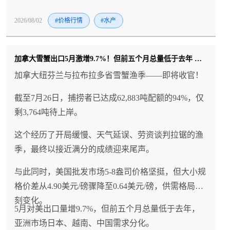
2026/08/02
#价格行情
#水产
加拿大雪蟹出口5月激增9.7%！但前五个月总量低于去年 日本进口量骤降
加拿大纽芬兰与拉布拉多省雪蟹渔季——即将收官！
截至7月26日，捕捞者已达成62,883吨配额的94%，仅
剩3,764吨待上岸。
这个经历了开局缓慢、天气延误、劳资谈判拉锯的渔
季，最终以接近满分的成绩迎来尾声。
与此同时，美国批发市场5-8盎司价格坚挺，但大小规
格价差从4.90美元/磅骤降至0.64美元/磅，供需格局深
刻变化。
5月对美出口量增9.7%，但前五个月总量低于去年，
亚洲市场日本、越南、中国需求分化。