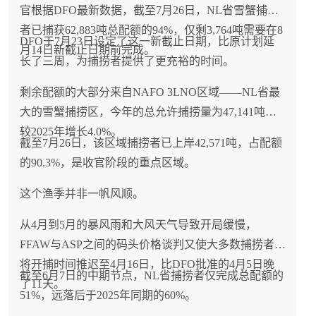
官根据DFO最新数据，截至7月26日，NL省雪蟹捕捞
者已捕获62,883吨总配额的94%，仅剩3,764吨需要在8
DFO于7月23日设定了这一新截止日期，比原计划延
月14日新截止日期前完成。
长了三周，为捕捞者提供了更充裕的时间。
剩余配额的大部分来自NAFO 3LNO区域——NL省最
大的雪蟹捕捞区，今年的总允许捕捞量为47,141吨，
较2025年增长4.0%。
截至7月26日，该区域捕捞者已上岸42,571吨，占配额
的90.3%，是收官阶段的重点区域。
这个渔季并非一帆风顺。
从4月到5月的暴风雨和大风天气导致开局缓慢，
FFAW与ASP之间的码头价格谈判又使大多数捕捞者
将开捕时间推迟至4月16日，比DFO批准的4月5日晚
截至6月7日的中期节点，NL省捕捞者仅完成总配额的
了11天。
51%，远落后于2025年同期的60%。