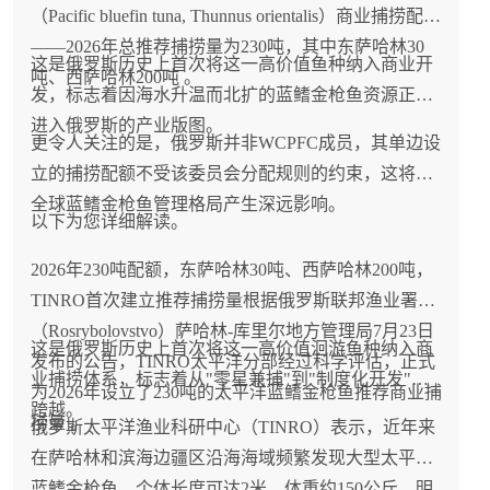
关注DFO与FFAW关于资源评估模型改进的讨论以及
（Pacific bluefin tuna, Thunnus orientalis）商业捕捞配额
2027年配额设定，提前做好采购规划，同时关注俄罗
——2026年总推荐捕捞量为230吨，其中东萨哈林30
这是俄罗斯历史上首次将这一高价值鱼种纳入商业开
斯、挪威等替代产地的供应机会，以在全球雪蟹供应
吨、西萨哈林200吨 。
发，标志着因海水升温而北扩的蓝鳍金枪鱼资源正式
格局从"阿拉斯加崩溃、加拿大填补"向"双支柱均面临
进入俄罗斯的产业版图。
压力"转变的背景下保持供应链韧性。
更令人关注的是，俄罗斯并非WCPFC成员，其单边设
立的捕捞配额不受该委员会分配规则的约束，这将对
全球蓝鳍金枪鱼管理格局产生深远影响。
以下为您详细解读。
2026年230吨配额，东萨哈林30吨、西萨哈林200吨，
TINRO首次建立推荐捕捞量根据俄罗斯联邦渔业署
（Rosrybolovstvo）萨哈林-库里尔地方管理局7月23日
这是俄罗斯历史上首次将这一高价值洄游鱼种纳入商
发布的公告，TINRO太平洋分部经过科学评估，正式
业捕捞体系，标志着从"零星兼捕"到"制度化开发"的
为2026年设立了230吨的太平洋蓝鳍金枪鱼推荐商业捕
跨越。
捞量 。
俄罗斯太平洋渔业科研中心（TINRO）表示，近年来
在萨哈林和滨海边疆区沿海海域频繁发现大型太平洋
蓝鳍金枪鱼，个体长度可达2米，体重约150公斤，明