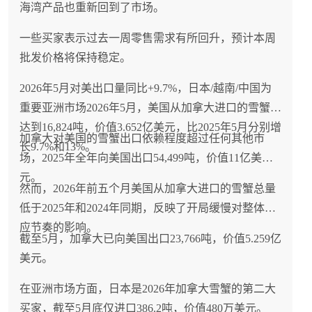
海湾产品也重新回到了市场。
一些买家表示过去一周零售需求有所回升，预计本周
批发价格将保持稳定。
2026年5月对美出口量同比+9.7%，日本/越南/中国为
重要亚洲市场2026年5月，美国从加拿大进口的雪蟹量
达到16,824吨，价值3.652亿美元，比2025年5月分别增
加拿大对美国的雪蟹出口依赖程度超过任何其他市
长9.7%和13%。
场，2025年全年向美国出口54,499吨，价值11亿美
元。
然而，2026年前五个月美国从加拿大进口的雪蟹总量
低于2025年和2024年同期，反映了开局缓慢对整体供
应节奏的影响。
截至5月，加拿大已向美国出口23,766吨，价值5.259亿
美元。
在亚洲市场方面，日本是2026年加拿大雪蟹的第二大
买家，截至5月底仅进口386.2吨，价值480万美元。