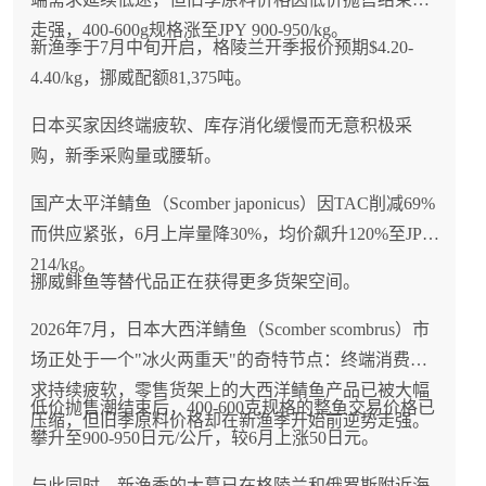
走强，400-600g规格涨至JPY 900-950/kg。
新渔季于7月中旬开启，格陵兰开季报价预期$4.20-
4.40/kg，挪威配额81,375吨。
日本买家因终端疲软、库存消化缓慢而无意积极采
购，新季采购量或腰斩。
国产太平洋鲭鱼（Scomber japonicus）因TAC削减69%
而供应紧张，6月上岸量降30%，均价飙升120%至JPY
214/kg。
挪威鲱鱼等替代品正在获得更多货架空间。
2026年7月，日本大西洋鲭鱼（Scomber scombrus）市
场正处于一个"冰火两重天"的奇特节点：终端消费需
求持续疲软，零售货架上的大西洋鲭鱼产品已被大幅
低价抛售潮结束后，400-600克规格的整鱼交易价格已
压缩，但旧季原料价格却在新渔季开始前逆势走强。
攀升至900-950日元/公斤，较6月上涨50日元。
与此同时，新渔季的大幕已在格陵兰和俄罗斯附近海