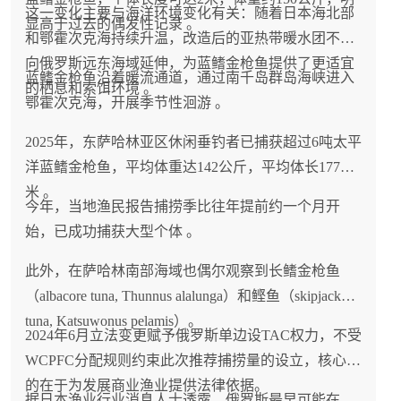
这一变化主要与海洋环境变化有关：随着日本海北部
显高于过去的偶发性记录 。
和鄂霍次克海持续升温，改造后的亚热带暖水团不断
向俄罗斯远东海域延伸，为蓝鳍金枪鱼提供了更适宜
蓝鳍金枪鱼沿着暖流通道，通过南千岛群岛海峡进入
的栖息和索饵环境 。
鄂霍次克海，开展季节性洄游 。
2025年，东萨哈林亚区休闲垂钓者已捕获超过6吨太平
洋蓝鳍金枪鱼，平均体重达142公斤，平均体长177厘
米 。
今年，当地渔民报告捕捞季比往年提前约一个月开
始，已成功捕获大型个体 。
此外，在萨哈林南部海域也偶尔观察到长鳍金枪鱼
（albacore tuna, Thunnus alalunga）和鲣鱼（skipjack
tuna, Katsuwonus pelamis）。
2024年6月立法变更赋予俄罗斯单边设TAC权力，不受
WCPFC分配规则约束此次推荐捕捞量的设立，核心目
的在于为发展商业渔业提供法律依据。
据日本渔业行业消息人士透露，俄罗斯最早可能在