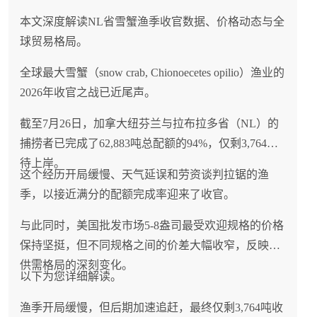
本文深度解读NL省雪蟹渔季收官数据、价格动态与全
球贸易格局。
全球最大雪蟹（snow crab, Chionoecetes opilio）渔业的
2026年收官之战已近尾声。
截至7月26日，加拿大纽芬兰与拉布拉多省（NL）的
捕捞者已完成了62,883吨总配额的94%，仅剩3,764吨
待上岸。
这个经历开局缓慢、天气延误和劳资谈判拉锯的渔
季，以接近满分的配额完成率迎来了收官。
与此同时，美国批发市场5-8盎司最受欢迎规格的价格
保持坚挺，但不同规格之间的价差大幅收窄，反映出
供需格局的深刻变化。
以下为您详细解读。
渔季开局缓慢，但后期加速追赶，最终仅剩3,764吨收