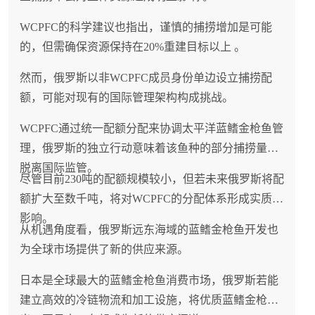
WCPFC的科学建议也指出，谨慎的捕捞增加是可能
的，但需确保资源保持在20%重建目标以上 。
然而，俄罗斯以非WCPFC成员身份单边设立捕捞配
额，可能对现有的国际管理架构构成挑战。
WCPFC通过统一配额分配来协调太平洋蓝鳍金枪鱼管
理，俄罗斯的独立行动意味着该鱼种的部分捕捞量将
脱离国际监管。
尽管目前230吨的配额规模较小，但若未来俄罗斯将配
额扩大至数千吨，将对WCPFC的分配体系形成实质性
影响。
从机遇角度看，俄罗斯远东海域的蓝鳍金枪鱼开发也
为全球市场提供了新的供应来源。
日本是全球最大的蓝鳍金枪鱼消费市场，俄罗斯若能
建立高效的冷链物流和加工设施，将优质蓝鳍金枪鱼