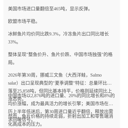
（SSB 23.2%未开发水平、已超20%重建目标）的健康
美国市场进口量翻倍至465吨，显示反弹。
状况也为适度开发提供了科学依据；对中国从业者而
言，短期应关注俄罗斯蓝鳍金枪鱼作为新供应来源的
欧盟市场平稳。
潜力及其与日本的巨大价差所蕴含的贸易机会，中长
冰鲜鱼片均价同比跌9.3%，冷冻鱼片出口同比增长
期则需密切关注WCPFC对俄罗斯单边行动的反应以及
33%。
可能引发的金枪鱼管理规则重构，在这场气候变化驱
动的全球渔业版图重塑中做好应对预案。
整体呈现"整鱼价升、鱼片价跌、中国市场独强"的格
局。
2026年第30周，挪威三文鱼（大西洋鲑，Salmo
salar）出口呈现典型的"夏季调整"特征：总量环比回
落至25,858吨，但同比基本持平，价格则延续同比上
中国市场以2,876吨的进口量、20%的同比增长和8%的
涨态势。
均价涨幅，成为最具活力的增长引擎；美国市场在经
历上半年低迷后，第30周进口量近乎翻倍，释放出需
然而，鱼片价格的持续走弱，折射出加工和零售端消
求回暖信号。
化高成本的压力。