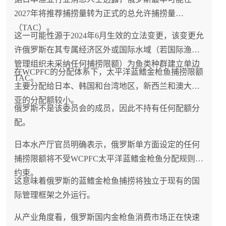
2027年将推荐捕捞量转为正式的总允许捕捞量
（TAC）。
这一可能性源于2024年6月生效的立法变更，该变更允
许俄罗斯在其专属经济区外或国际水域（若国际渔业
管理组织未采纳任何捕捞限额）为鱼类种群建立单边
在WCPFC的分配体系下，太平洋蓝鳍金枪鱼捕捞限额
TAC。
主要分配给日本、韩国和台湾地区，新西兰和澳大利
亚的分配额较小。
俄罗斯不是该委员会的成员，因此不持有任何配额分
配。
日本水产厅官员明确表示，俄罗斯单方面设定的任何
捕捞限额将不受WCPFC太平洋蓝鳍金枪鱼分配规则的
约束。
这意味着俄罗斯的蓝鳍金枪鱼捕捞将独立于现有的国
际管理框架之外运行。
从产业角度看，俄罗斯国内金枪鱼消费市场正在快速