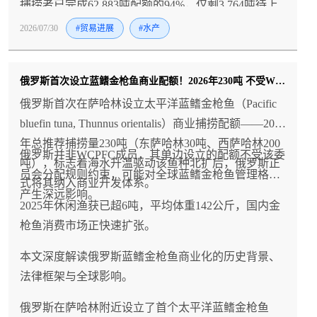
捕捞者已完成62,883吨配额的94%，仅剩3,764吨待上
岸，这个经历了开局缓慢（天气延误、劳资谈判推迟
2026/07/30
#贸易进展
#水产
开捕11天、中期毛鳞鱼渔季分流）的渔季最终以接近
满分的高完成率收官，而美国批发市场5-8盎司与8盎
俄罗斯首次设立蓝鳍金枪鱼商业配额！2026年230吨 不受WCPFC规则约束
司+规格价差从2025年的4.90美元/磅骤降至2026年的
0.64美元/磅，反映出今年5-8盎司货源紧张、大规格产
俄罗斯首次在萨哈林设立太平洋蓝鳍金枪鱼（Pacific
品供应充足的供需结构变化；然而，DFO 2026年2月
bluefin tuna, Thunnus orientalis）商业捕捞配额——2026
发布的资源评估报告显示3K区域已降级为"临界"、
年总推荐捕捞量230吨（东萨哈林30吨、西萨哈林200
俄罗斯并非WCPFC成员，其单边设立的配额不受该委
3PS区域降级为"谨慎"状态，预计可捕捞生物量到2028
吨），标志着海水升温驱动该鱼种北扩后，俄罗斯正
员会分配规则约束，可能对全球蓝鳍金枪鱼管理格局
年将降至"接近历史最低"，FFAW已呼吁改变评估模
式将其纳入商业开发体系。
产生深远影响。
型并批评其预测存在过往失误，这使得未来配额面临
2025年休闲渔获已超6吨，平均体重142公斤，国内金
缩减压力，而阿拉斯加雪蟹在2022年崩溃后仍在缓慢
枪鱼消费市场正快速扩张。
恢复（2025-26季TAC约4,218吨，远低于历史水
本文深度解读俄罗斯蓝鳍金枪鱼商业化的历史背景、
平），短期内难以填补加拿大可能的供应缺口；对中
法律框架与全球影响。
国雪蟹进口商而言，2025年加拿大对华出口1,320吨
（价值2,080万美元）的规模仍有增长空间，但应密切
俄罗斯在萨哈林附近设立了首个太平洋蓝鳍金枪鱼