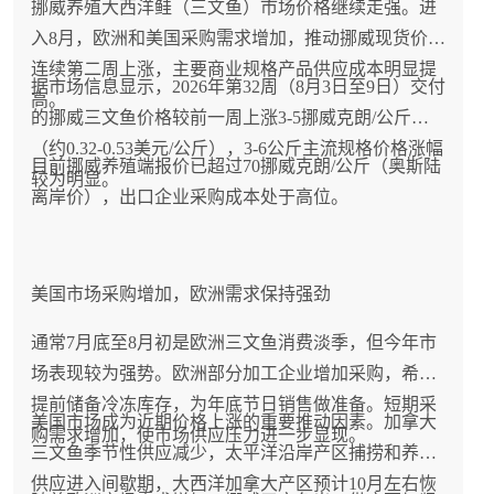
挪威养殖大西洋鲑（三文鱼）市场价格继续走强。进
入8月，欧洲和美国采购需求增加，推动挪威现货价格
连续第二周上涨，主要商业规格产品供应成本明显提
据市场信息显示，2026年第32周（8月3日至9日）交付
高。
的挪威三文鱼价格较前一周上涨3-5挪威克朗/公斤
（约0.32-0.53美元/公斤），3-6公斤主流规格价格涨幅
目前挪威养殖端报价已超过70挪威克朗/公斤（奥斯陆
较为明显。
离岸价），出口企业采购成本处于高位。
美国市场采购增加，欧洲需求保持强劲
通常7月底至8月初是欧洲三文鱼消费淡季，但今年市
场表现较为强势。欧洲部分加工企业增加采购，希望
提前储备冷冻库存，为年底节日销售做准备。短期采
美国市场成为近期价格上涨的重要推动因素。加拿大
购需求增加，使市场供应压力进一步显现。
三文鱼季节性供应减少，太平洋沿岸产区捕捞和养殖
供应进入间歇期，大西洋加拿大产区预计10月左右恢