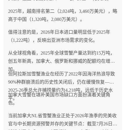
2025年，越南排名第二（2,024吨，3,460万美元），略
高于中国（1,320吨，2,080万美元）。
值得注意的是，2026年日本进口量明显低于2025年
（1,222吨），反映出亚洲市场需求的变化。
从全球视角看，2025年全球雪蟹产量达到约15万吨，
创五年新高，加拿大、俄罗斯和挪威的配额均在增
加。
但阿拉斯加雪蟹渔业在经历了2022年因海洋热浪导致
90%种群崩溃后的历史性关闭后，仍在缓慢恢复——
2025-26季总允许捕捞量约为4,218吨，远低于历史水
加拿大雪蟹在填补美国市场缺口方面扮演着关键角
平。
色。
当前加拿大NL省雪蟹渔业正处于2026年渔季的完美收
官与中长期资源预警并存的关键节点：截至7月26日，