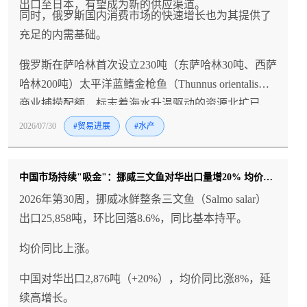
出口至日本，有望成为新的供应渠道。
同时，俄罗斯国内消费市场的快速增长也为其提供了
充足的内需基础。
俄罗斯在萨哈林首次设立230吨（东萨哈林30吨、西萨
哈林200吨）太平洋蓝鳍金枪鱼（Thunnus orientalis）
商业捕捞配额，标志着海水升温驱动的资源北扩已
从"偶发现象"正式转化为"制度性产业机会"，2025年
2026/07/30
#贸易进展
#水产
休闲渔获已超6吨（平均体重142公斤）且2026年捕捞
季提前约一个月开始的数据充分印证了这一趋势，而
中国市场持续"吸金"：挪威三文鱼对华出口量增20% 均价涨8%
俄罗斯于2024年6月立法变更后的单边TAC权力（非
WCPFC成员、不受其分配规则约束）更使其在蓝鳍金
2026年第30周，挪威冰鲜整条三文鱼（Salmo salar）
枪鱼国际管理体系中占据了独特的"独立玩家"地位；
出口25,858吨，环比回落8.6%，同比基本持平。
尽管目前230吨配额规模较小，但俄罗斯国内消费市场
均价同比上涨。
的爆发式增长（2025年零售端金枪鱼销量+65%、销售
额+75%，进口量达32,000吨）为本土开发提供了充足
中国对华出口2,876吨（+20%），均价同比涨8%，延
的内需基础，而太平洋蓝鳍金枪鱼总资源量约15万吨
续高增长。