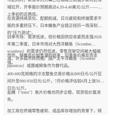
域拉开，开季报价预期高达4.20-4.40美元/公斤——是
上季初的近两倍。
在资源持续恶化、配额削减、日元疲软和终端需求不
振的多重挤压下，日本鲭鱼产业链正经历一场深刻
的"压力测试"。
旧季市场：需求低迷，但价格因供应收紧而走强2026
年第二季度，日本市场对大西洋鲭鱼（Scomber
scombrus）的需求仍然低迷，零售货架空间被大幅缩
然而，随着低价抛售潮的结束，旧季鱼价格反而走
减，许多超市转而推广国产太平洋鲭鱼（Scomber
强。
japonicus）或挪威鲱鱼作为替代品。
400-600克规格的冷冻整鱼交易价格从800日元/公斤区
间升至900-950日元/公斤，7月价格评估较6月上涨50
日元/公斤。
盐腌（"teien"）鱼片价格也同步企稳，现货低价盘消
失。
加工商在终端零售疲软、成品库存增加的背景下，倾