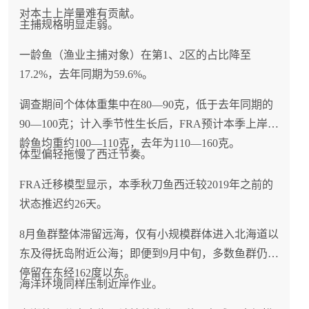
对本土上岸量难有贡献。
主捕规格明显走弱。
一龄鱼（渔业主捕对象）在第1、2区的占比降至
17.2%，去年同期为59.6%。
调查期间个体体重集中在80—90克，低于去年同期的
90—100克；计入季节性生长后，FRA预计本季上岸一
龄鱼均重约100—110克，去年为110—160克。
体型偏轻拖慢了西迁节奏。
FRA迁移模型显示，本季秋刀鱼西迁较2019年之前的
状态推迟约26天。
8月鱼群整体滞留远海，仅有小规模群体进入北海道以
东及得抚岛附近公海；即便到9月中旬，多数鱼群仍将
停留在东经162度以东。
海洋环境同样压制近岸作业。