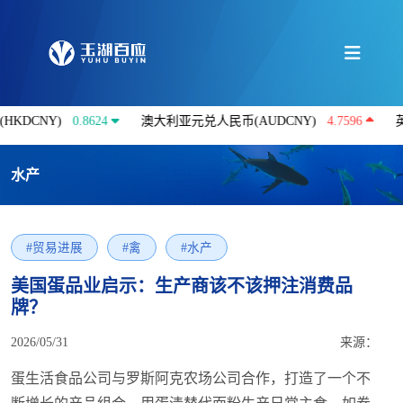
)
0.8624
澳大利亚元兑人民币(AUDCNY)
4.7596
英镑兑人民币(
水产
#贸易进展
#禽
#水产
美国蛋品业启示：生产商该不该押注消费品
牌？
2026/05/31
来源：
蛋生活食品公司与罗斯阿克农场公司合作，打造了一个不