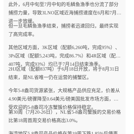
此外，6月中旬至7月中旬的毛鳞鱼渔季也分流了部分
捕捞力量，导致3LNO区域近海捕捞速度在6月和7月
进一步放缓。
但一旦毛鳞鱼渔季结束，捕捞者迅速回归，最终实现
了高完成率。
其他区域方面，3K区域（配额6,260吨，完成95%）、
3Ps区域（配额5,243吨，完成86.7%）和4R区域（配额
407吨，完成93%）均已于7月14日结束渔季。
2HJ区域（配额837吨）于6月18日开放，将于8月31日
结束，是NL省唯一仍在运营的捕蟹区。
今年5-8盎司货源紧张，大规格产品供应充足，价差从
4.90美元/磅骤降至0.64美元/磅美国批发市场方面，最
受欢迎的5-8盎司冷冻蟹簇价格保持稳定。
第30周（7月20-26日），NL省5-8盎司蟹簇的交易价格
比第18周首周交易价格高出3.0%。
海湾地区5-8盎司产品价格在第19周下跌1.85%后便再