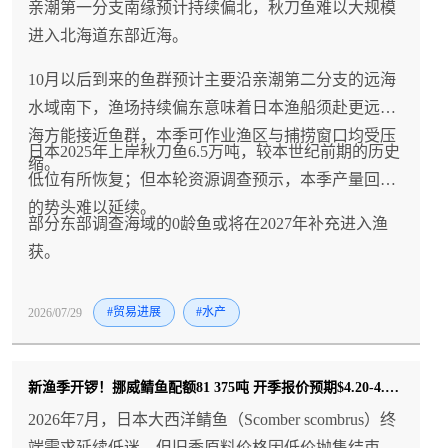
亲潮第一分支南缘预计持续偏北，秋刀鱼难以大规模
进入北海道东部近海。
10月以后到来的鱼群预计主要沿亲潮第二分支的远海
水域南下，渔场持续偏东意味着日本渔船须赴更远外
海方能接近鱼群，本季可作业渔区与捕捞窗口均受压
日本2025年上岸秋刀鱼6.5万吨，较本世纪前期的历史
缩。
低位有所恢复；但本轮资源调查预示，本季产量回升
的势头难以延续。
部分东部调查海域的0龄鱼或将在2027年补充进入渔
获。
2026/07/29
#贸易进展
#水产
新渔季开锣！挪威鲭鱼配额81 375吨 开季报价预期$4.20-4.40/kg——日本买家却
2026年7月，日本大西洋鲭鱼（Scomber scombrus）终
端需求延续低迷，但旧季原料价格因低价抛售结束而