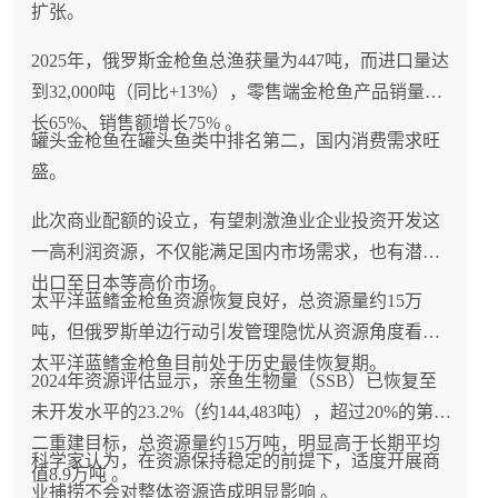
扩张。
2025年，俄罗斯金枪鱼总渔获量为447吨，而进口量达
到32,000吨（同比+13%），零售端金枪鱼产品销量增
长65%、销售额增长75% 。
罐头金枪鱼在罐头鱼类中排名第二，国内消费需求旺
盛。
此次商业配额的设立，有望刺激渔业企业投资开发这
一高利润资源，不仅能满足国内市场需求，也有潜力
出口至日本等高价市场。
太平洋蓝鳍金枪鱼资源恢复良好，总资源量约15万
吨，但俄罗斯单边行动引发管理隐忧从资源角度看，
太平洋蓝鳍金枪鱼目前处于历史最佳恢复期。
2024年资源评估显示，亲鱼生物量（SSB）已恢复至
未开发水平的23.2%（约144,483吨），超过20%的第
二重建目标，总资源量约15万吨，明显高于长期平均
科学家认为，在资源保持稳定的前提下，适度开展商
值8.9万吨 。
业捕捞不会对整体资源造成明显影响 。