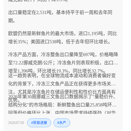
出口量稳定在2,531吨，基本持平于前一周和去年同
期。
欧盟仍然是新鲜鱼片的最大市场，进口1,195吨，同比
增长35%；美国进口538吨，低于去年但环比增长。
冷冻产品方面，冷冻整鱼出口量降至697吨，价格略降
至72.22挪威克朗/公斤；冷冻鱼片则表现积极，出口量
增至1,396吨，环比增长19.3%，同比增长32.7%。
这一趋势表明，在全球物流成本波动和消费者偏好变
化的背景下，冷冻三文鱼产品正在获得更多市场关
注，尤其是冷冻鱼片在储运便利性和性价比方面具有
2026年第30周挪威三文鱼出口数据揭示了"量稳价升、
优势。
结构分化"的市场格局：新鲜整鱼出口量25,858吨环比
回落但价格环比上涨，中国市场需求持续强劲（对华
出口2,876吨，同比增长20.3%，价格81.27 NOK/kg显
2026/07/30
#贸易进展
#水产
著高于整体均价），美国进口量近乎翻倍，而欧盟市