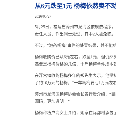
从6元跌至1元 杨梅依然卖不动.
2026/05/27
5月25日，福建省漳州市龙海区依规依程序
责任人员，作出问责处理，其中2人被免职。
不过，“泡药杨梅”事件的处置结果，并不能
杨梅收购价已从6元左右，跌至1元，但仍然
递费是杨梅价格的几倍，十斤杨梅单件成本就
在浮宫镇收购杨梅多年的郑先生表示，他坚持
了约10万元的杨梅，“一车杨梅要亏1万元左右
漳州市龙海区杨梅协会会长曾行贵介绍，“
源码，更加透明。”
杨梅种植户高女士介绍，她家在际都村承包了3