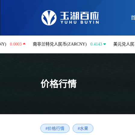
03
南非兰特兑人民币(ZARCNY)
0.4143
美元兑人民币(USDCN
价格行情
#价格行情
#水果