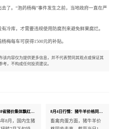
去了。“泡药杨梅”事件发生之前，当地政府一直在严
没有冷库，才需要违规使用防腐剂来避免鲜果腐烂。
杨梅每车可获得1500元的补贴。
布该内容仅为提供更多信息，并不代表赞同其观点或保证其
参考，不构成任何投资建议。
三连涨！28省猪价集体飘红，8月迎来“开门红”，这波行情持续多久？
8月4日行情：猪牛羊价格同步走高 ！
26年8月，国内生猪
畜禽肉蛋方面，猪牛羊价
扭转7月下旬持续
格同步走高。截至当日14