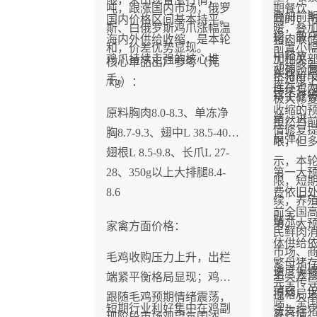
吨，跟涨国内市场；俄罗
期餐饮
叠加前
国内价格区间基本持平。
同时，
斯、白俄罗斯鸡爪涨幅温
暖，叠
损，散
海内外供给收缩，是本轮
猪肉收
和，价差优势显现。
前置小
中释放
鸡爪持续走强的核心推
加相关
核心单品出厂参考（元
动销略
此外，
生猪阶
手。
价过度
/kg）：
库存也
持续有
宰企业
极大修
收缩的
原料胸肉8.0-8.3、单冻净
绪，进
虽然当
情修复
胸8.7-9.3、翅中L 38.5-40、
反弹。
眼，但
翅根L 8.5-9.8、长爪L 27-
示，本
28、350g以上大排腿8.4-
第一大
限，短
8.6
费依旧
续，养
前全国
赌涨。
第二大
家禽方面价格：
民鲜肉
体供给
市场、
毛鸡收购压力上升，出栏
繁母猪
速度偏
第三大
端紧平衡格局显现；鸡苗
完全传
薄弱，
损格局
跟随毛鸡预期情绪震荡，
端，全
短期行业利好集中在鸡副
法支撑
复行情
现阶段市场观望氛围浓