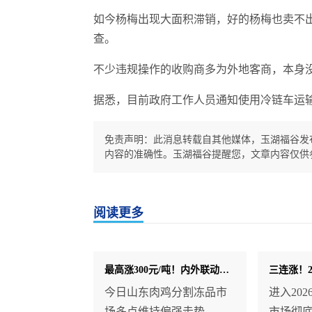
如今杨梅出现大面积滞销，好的杨梅也卖不出
查。
不少违规操作的收购商多为外地客商，本身
据悉，目前政府工作人员通知使用冷链车运输
免责声明：此消息转载自其他媒体，玉湖福谷发
内容的准确性。玉湖福谷提醒您，文章内容仅供
阅读更多
最高涨300元/吨！内外联动！鸡爪领涨肉鸡冻品市场！
今日山东肉鸡分割冻品市
进入20
场多点维持偏强走势，行
市场彻底