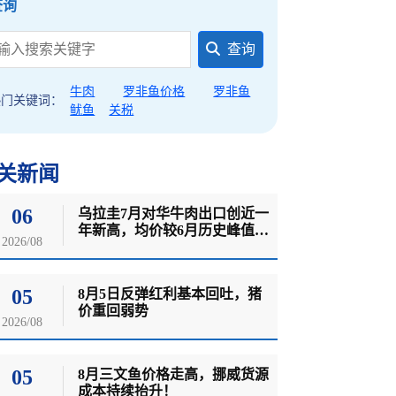
查询
查询
牛肉
罗非鱼价格
罗非鱼
热门关键词：
鱿鱼
关税
关新闻
06
乌拉圭7月对华牛肉出口创近一
年新高，均价较6月历史峰值明
2026/08
显回落
05
8月5日反弹红利基本回吐，猪
价重回弱势
2026/08
05
8月三文鱼价格走高，挪威货源
成本持续抬升！