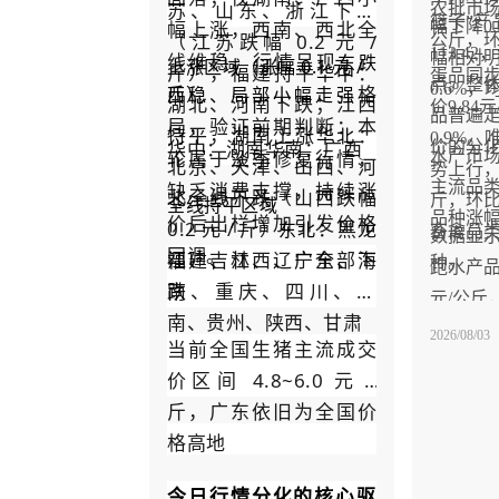
苏、山东、浙江下跌
农批市场猪
篮子”产
幅上涨，西南、西北全
幅下降0
（江苏跌幅 0.2 元 /
公斤，环
113.4
幅相对
线维稳。行情呈现
东跌
上涨区域（涨幅 0.1 元 /
斤），福建持平
：
华中
蛋品同
点。整
0.6%，
斤）
格
西稳、局部小幅走强
湖北、河南下跌；江西
价9.8
品普遍
局，验证前期判断：本
持平，湖南上涨
：
华北
0.9%
华中：湖南华南：广西
价的分
轮属于淡季修复行情，
水产市
北京、天津、山西、河
势上行，均
主流品
缺乏消费支撑，持续涨
北全线下跌（山西跌幅
斤，环比
全线持平区域
品种涨
价后出栏增加引发价格
0.2 元 / 斤）
：黑龙
东北
畜禽品
数据显
回调。
江、吉林、辽宁全部下
福建、江西、广东、海
种。
跑水产品
跌
南、重庆、四川、云
元/公斤
南、贵州、陕西、甘肃
6.1%
2026/08/03
当前全国生猪主流成交
涨价，分
价区间 4.8~6.0 元 /
1.5%
斤，广东依旧为全国价
0.2%
格高地
浓厚。
今日行情分化的核心驱