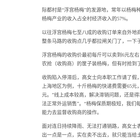
际都村是“浮宫杨梅”的发源地，常年以杨梅种
杨梅产业的收入占全村经济收入的57%。
以往浮宫杨梅七至八成的收购订单来自外地商
整条马路的收购点几乎都拉闸关门了，一下
浮宫杨梅的收购价最初每斤可以卖到6元左右
农抢（收购商）的筐子装杨梅，但有时抢到
收购陷入停滞后，高女士向本职工作请了假
上海地区为例，十斤杨梅的快递费需要65元，
元。”线上成本较高，解决滞销问题，还是得
法正常外运销售”。“杨梅保质期极短，我们
能力去监督收购商的操作。
面对连日持续降雨、无法打通销路，高女士
出一点是一点，实在卖不出去，就只能当给土