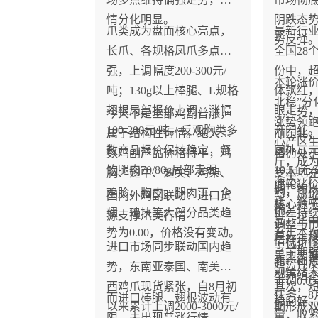
情分化明显。
阴跌态
爪类成为盘面核心亮点，
最新行
势反弹
长爪、各规格凤爪多点走
全国28
强，上调幅度200-300元/
份中，
本轮涨价
吨；130g以上棒腿、L规格
体飘红
北稳”分
翅根局部报价上调，涨幅
眼走势，
今天不是全部鸡副普涨，
涨势领
100-200元/吨。反观胸类多
开门红。
属于结构性行情。绝大多
而东北
心产区生
数产品报价保持稳定，餐
国外三
数鸡副产品价格持平，鸡
格仍处
斤，成
饮腿肉70/80g局部走弱。
10.51
胸、翅中、翅尖、鸡架、
受本地
海南、
此轮猪
调，市
鸡胗、胸皮、腿肉丁、全
约，涨
国内外鸡副联动：进口货
涨，终
核心源
确。
翅、鸡块等大部分品类趋
价差持
源支撑爪类行情
高。华
调整与
势为0.00，价格没有变动。
看，本
首先，
情稳步
于低位
进口市场同步联动国内趋
了前期
是主要推
北、山
趋势性
势，东南亚泰国、南美巴
观情绪
型养殖
上调0.0
西鸡爪现货紧张，自8月初
其次，
任务，8
而进口棒腿、翅根波动有
稳向好
以来累计上调2000-3000元/
期形成
量，收
限，未出现普涨行情，和