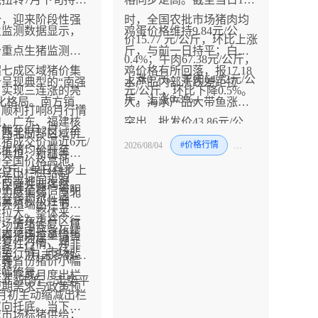
势，迎来阶段性强
时，全国农批市场猪肉均
业监测数据显示，
鸡蛋价格维持9.84元/公
。
价15.77 元/公斤，环比上涨
个重点生猪监测省
斤，与前一日持平；白条
0.4%；牛肉67.38元/公斤，
超七成区域猪价集
鸡价格有所回落，报17.18
上涨0.7%；羊肉64.72元/公
呈现典型的“南强
水产品内部涨跌差距拉
，实现三连涨的亮
元/公斤，环比下降0.5%。
斤，上涨0.3%。
化格局。南方销区
大。海水产品大带鱼涨幅
顺利打响8月行情
跑，广东、福建核
突出，批发价43.86元/公
截至8月2日，全
、西北局部区域价
猪成交价逼近6元/
斤，单日上涨3.8%；鲤
2026/08/04
#价格行情
#猪
#羊
元生猪均价升至
于低位，新疆等地
为全国价格高地，
鱼、鲫鱼也有所抬升，分
元/公斤，单日稳步上
充足出栏供给制
广西等地同步跟
别上涨2.5%、0.5%；而白
价反弹并非偶然，
场止跌企稳信号明
价力度偏弱，南北
端拿货积极性偏
鲢鱼价格走弱，环比下降
于养殖端出栏节奏
续拉大。整体来
中、华东主产区行
3.2%。
市场情绪修复，属
次大范围普涨终结
规模猪场控量惜售
修复，河南、湖
修复性行情，并非
弱势行情，市场悲
手。7月末多数大
东等省份猪价小幅
反转。
大幅修复。
企业完成月度出栏
5–0.2元/斤，走势平
短期需求与政策预
月初主动缩减出栏
。
双向托底。当下暑
紧市场标猪供给；