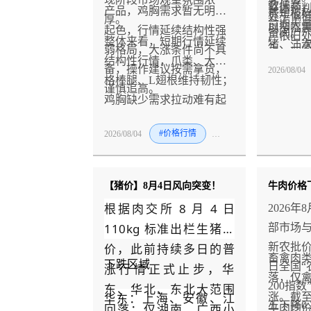
数偏高
整体预判
产品，鸡胸需求暂无明显
费短板
处于偏
厚。
前期大
以窄幅
起色，行情延续结构性强
空间。
户依旧
整体来看，短期行情延续
猪、二
主，冲
弱格局，大涨条件尚不具
轮涨价
结构性行情，爪类、大规
回暖集
中下旬
备，操作建议按需拿货，
2026/08/04
额度，
格棒腿、L翅根维持韧性；
小幅走
节前置
谨慎追高。
利。且
鸡胸缺少需求拉动难有起
将快速
望缓慢
缺、消
色。建议按需采购，切勿
价节奏
大涨。
好，单
2026/08/04
#价格行情
#禽
盲目追高，持续跟踪终端
板。
窗口，
整的上
走货与进口到港量变化。
度消费
概率呈
【猪价】8月4日风向突变！
根据肉交所 8 月 4 日
2026
110kg 标准出栏生猪报
部市场
价，此前持续多日的普
新农批
畜禽肉
下跌区域
日全国“
涨行情正式止步，华
落，仅
200指数
东、华北、东北大范围
：上海、安徽、江
华东
涨。截至
五下降0
回落；仅湖南、广西小
牛肉均价6