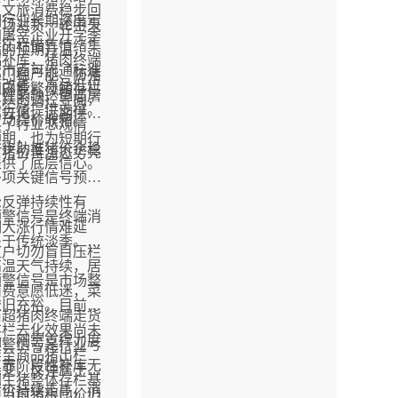
、文旅消费稳步回
期行业长期深度亏
市场对新一轮中央
加屠宰企业开学季
户压栏惜售情绪集
储的预期升温，叠
幅补库，猪肉终端
，市面可流通标准
部门稳产能、防猪
有改善，冻品低位
国内能繁母猪存栏
段性紧缺，倒逼屠
下跌的调控导向，
为行情提供支撑。
序去化，远期供给
被动提价收猪。
复了行业悲观情
预期，也为短期行
一步助推猪价企稳
前猪价普涨态势亮
提供了底层信心。
多项关键信号预
轮反弹持续性有
预警信号是终端消
期大涨行情难延
处于传统淡季。当
殖户切勿盲目压栏
高温天气持续，居
预警信号是市场整
消费意愿低迷，菜
依旧充裕。目前能
商超猪肉终端走货
存栏去化效果尚未
慢，刚需支撑力度
预警信号是行业亏
导至商品猪出栏
仅靠阶段性补库无
未变，反弹属于修
国生猪整体存栏基
猪价持续走高，消
。当前猪粮比价仍