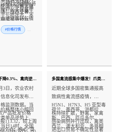
，市场并不缺猪。
，8月上旬猪价将
始终压制行情上涨
低区间，多数养殖
量压栏的大体重生
震荡、涨跌交替为
处于亏损状态，本
次育肥猪等待行情
高回落风险较高；
仅能小幅缩减亏损
中出栏，一旦猪价
随着气温回落、双
#价格行情
#猪
并未实现全面盈
高，集中出栏压力
备货启动，行情有
市场暂无突发紧
释放，直接压制涨
修复，但难现单边
费爆发等强势利
，锁定行情天花
真正的趋势性上涨
纯依靠出栏节奏调
大概率集中在四季
涨毫无持续性，大
旺季。
现震荡反复走势。
牛肉价格下降0.3%、禽肉逆势上涨0.8%！
多国禽流感集中爆发！爪类逆势上涨200-500元/吨，后市能否持续？
年8月3日，农业农村
近期全球多国密集通报高
与信息化司发布最
致病性禽流感疫情，
价格监测数据。当
H5N1、H7N3、H5 亚型毒
类价格整体小幅回
荷兰、墨西哥、洪都拉
农产品批发价格
株持续扩散，野禽、家禽
禽类单品逆势上
斯、巴西、厄瓜多尔、新
”报113.32，较上周
感染病例并行出现，禽类
当日14时，全国
西兰、澳大利亚、多哥相
.29个点；核心“菜
进出口贸易不确定性显著
6.93元/公斤，小