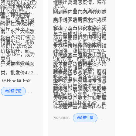
肉均价15.70元/
继曝出禽流感疫情，遍布
品批发价格指数为
增加。
.3%；羊肉价格跌
比下跌0.8%。
欧、美、非、大洋洲。其
回到国内山东肉鸡分割冻
2，环比下降0.35个
明显，环比回落
中多哥家禽疫情受损规模
步走弱，鸡蛋批发
品市场，近两日出厂报价
体生鲜行情呈现肉
均价64.53元/公斤。
突出，上万只家禽染病死
4元/公斤，环比下降
整体呈稳中分化格局。大
走弱、水产大幅涨
与之形成对比，爪类行情
亡；墨西哥同步出现野禽
。唯独白条鸡行情逆
部分单品报价区间保持稳
化格局。
场行情火热，多数
逆势走强，长爪、凤爪全
与规模化家禽感染案例。
价17.26元/公
定，但市场经营策略分歧
类价格抬升，部分
线偏强，涨幅集中在200-
上涨0.8%，成为
持续放大。为加快出货，
从供需基本面来看，现阶
幅突出。
500元/吨，也是当前市场为
类中唯一涨价品
部分商户下调翅类、大棒
示，大带鱼涨幅领
段下游补货情绪平淡，贸
数不多的强势品类。
腿等品类成交价格；原料
类，批发价42.27
易商观望心态浓厚，自有
整体来看，海外禽流感事
小胸、黄焖鸡块、带骨上
，环比大幅上涨
库存充足，大规模备货意
态演变仍是影响进口爪类
腿肉、带皮腿肉、鸡胗等
；白鲢鱼、鲫鱼同步
愿不强。屠宰端库存结构
#价格行情
#禽
#牛
预期的核心变量，供给担
单品报价同步下行，翅中
别上涨2.4%、
分化明显，腿类、翅类库
忧或将持续托举爪价；而
L、翅根 L 局部走弱。
；仅鲤鱼价格微降
存积压严重，整体库存仍
腿翅品类受高库存拖累，
，整体水产涨价氛围
处在高位，持续压制该品
2026/08/03
#价格行情
#风险预警
#
短期行情或维持偏弱震
类价格反弹空间。
荡。后续重点关注终端消