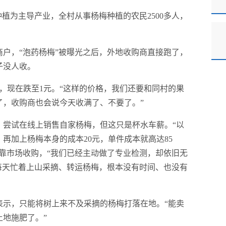
植为主导产业，全村从事杨梅种植的农民2500多人，
户，“泡药杨梅”被曝光之后，外地收购商直接跑了，
子没人收。
，现在跌至1元。“这样的价格，我们还要和同村的果
了，收购商也会说今天收满了、不要了。”
，尝试在线上销售自家杨梅，但这只是杯水车薪。“以
再加上杨梅本身的成本20元，单件成本就高达85
靠市场收购，“我们已经主动做了专业检测，却依旧无
每天忙着上山采摘、转运杨梅，根本没有时间、也没有
表示，只能将树上来不及采摘的杨梅打落在地。“能卖
地施肥了。”