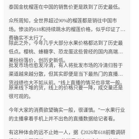
泰国金枕榴莲在中国的销售价更是跌到了历史最低。
众所周知，全世界超过90%的榴莲都是销往中国市
场。惨淡的618和持续跳水的榴莲价格，似乎印证了消
费确实不太行了。
除此之外，今年几乎大部分水果价格都达到了历史最
低点。樱桃、蜂糖李、恐龙蛋这些曾经的国内高端水
果纷纷落价，创历史新低。
批发市场也愈发冷清，有人将批发市场的冷清归咎于
渠道越来越分散，但其实即便是当下最热门的直播带
货战绩也大不如从前。“线上直播的情况也非常一般。
原来线下堆的货，线上的价格只要一降，成交量还是
很可观的。
今年大家的消费欲望确实一般，很谨慎。”一水果行业
的主播拿着手机上并不出色的直播数据给记者看。
有这种体会的远不止她一人，据《2026年618前瞻调研