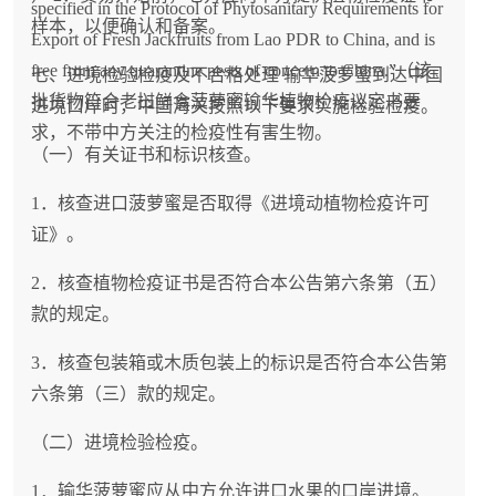
specified in the Protocol of Phytosanitary Requirements for
样本，以便确认和备案。
Export of Fresh Jackfruits from Lao PDR to China, and is
free from any quarantine pests of concern to China.”（该
七、进境检验检疫及不合格处理 输华菠萝蜜到达中国
批货物符合老挝鲜食菠萝蜜输华植物检疫议定书要
进境口岸时，中国海关按照以下要求实施检验检疫。
求，不带中方关注的检疫性有害生物。
（一）有关证书和标识核查。
1．核查进口菠萝蜜是否取得《进境动植物检疫许可
证》。
2．核查植物检疫证书是否符合本公告第六条第（五）
款的规定。
3．核查包装箱或木质包装上的标识是否符合本公告第
六条第（三）款的规定。
（二）进境检验检疫。
1．输华菠萝蜜应从中方允许进口水果的口岸进境。