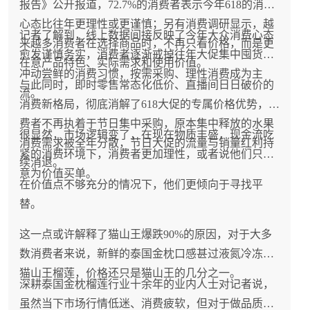
报告》公开报道，72.7%的消费者表示今年618的消费
心态比往年更理性或更谨慎；另有消费调研显示，越
记者了解到，线上数据间接反映了今年大众消费心态
来越多消费者在选择商品时，不再只看价格，而是更
愈发谨慎务实，消费者逐渐戒掉往年大促集中囤货、
在意产品特色、实际需求和使用价值。
冲动尝鲜的消费习惯，按需采购、理性消费成为主
与此同时，即时零售常态化低价、直播间日日破价的
流。
消费新格局，彻底消解了618大促的专属价格优势，消
费者不再执着于节日集中采购，原本集中释放的水果
很显然，市场逻辑变了，在现在物质丰盛，现金流吃
消费需求被全年分散，节日大促的流量与销量红利持
紧的消费环境下，消费者更加理性，或者说他们只愿
续消退。
意为价值买单。
在价值点不够充分的情况下，他们更倾向于寻找平
替。
这一点或许解释了猫山王爆跌90%的原因，对于大多
数消费者来说，新鲜的泰国金枕口感甚过液氮冷冻的
猫山王榴莲，价格还只是猫山王的几分之一。
深耕泰国金枕榴莲行业十余年的业内人士对记者说，
虽然当下市场行情低迷、消费疲软，但对于做品质好