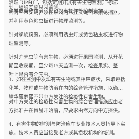
治理（IPM），包括定期开展有害生物监测，物理、
划，组织实施果园监测。
化学或生物防治，以及农事操作等控制措施。
针对三带实蝇，须在果园内悬挂实蝇信息素诱捕器，
并利用黄色粘虫板进行物理监测等。
针对螺旋粉虱，必须利用诱虫灯或黄色粘虫板进行物
理监测等。
针对介壳虫等有害生物，必须进行果园监测，从开花
期至收获期，至少每15天监测一次，检查果实、茎和
叶上是否有介壳虫。
3．如在监测中发现有害生物或其相应症状，采取包括
化学、物理或生物防治在内的综合管理措施，以确保
输华菠萝蜜不带中方关注的检疫性有害生物。
对中方关注的检疫性有害生物的综合管理措施应由老
方批准并在贸易开始前，应要求由老方向中方提供。
4．有害生物的监测与防治应在专业技术人员指导下实
施。技术人员应当接受老方或其授权机构的培训。