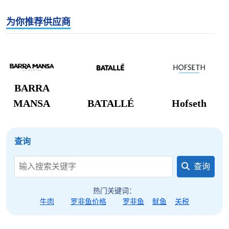
国市场）已为产业提供了缓冲；然而，这场因海鲈鱼
为你推荐供应商
残留检测而引发的"以牙还牙"式贸易摩擦暴露出更深
层的产业脆弱性——泰国虾类产量长期徘徊在27万
吨、远低于40万吨目标，抗生素残留问题甚至波及
BAP认证产品，使得泰国在与厄瓜多尔、印度等低成
本竞争对手的博弈中处于劣势，而马来西亚正在推行
BARRA
的更严格的进口监控体系意味着未来可能对更多农产
MANSA
BATALLÉ
Hofseth
品提出更高标准；对中国从业者而言，应抓住泰国拓
展中国市场的窗口期优化采购结构，同时密切关注泰
国虾类产业在疾病防控、可追溯体系和国际认证方面
查询
的改进进展，以在全球虾类供应链重构中占据主动，
查询
并为潜在的贸易摩擦升级做好合规预案。
热门关键词：
牛肉
罗非鱼价格
罗非鱼
鱿鱼
关税