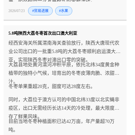
展，必然经历一次发展模式的全新洗牌。
2026/07/23
#贸易进展
#水果
5.8吨陕西大荔冬枣首次出口澳大利亚
经西安海关所属渭南海关查验放行，陕西大唐现代农
业公司出口的一批重5.8吨的大荔冬枣顺利启运澳大利
亚，实现陕西冬枣对澳出口零的突破。
大荔县地处黄河渭河冲积平原，依托北纬34度黄金种
植带的独特小气候，培育出的冬枣皮薄肉脆、浓甜多
汁。
冬枣单果重超20克，甜度可达28度左右。
同时，大荔位于澳方认可的中国北纬33度以北实蝇非
疫区，出口无需经历长达14天的冷处理，最大限度留
存了鲜果风味。
目前当地冬枣种植面积已达42万亩，年产量超70万
吨。