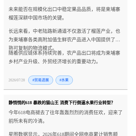
未来能否在规模化出口中稳定果品品质，将是柬埔寨
榴莲深耕中国市场的关键。
长远来看，中老陆路新通道不仅激活了榴莲产业，也
为柬埔寨各类高附加值生鲜农产品进入中国提供了成
熟可复制的物流模式。
随着供应链体系持续完善，农产品出口将成为柬埔寨
乡村产业升级、外贸经济增长的重要动力。
2026/07/28
#贸易进展
#水果
静悄悄的618 暴跌的猫山王 消费下行倒逼水果行业转型？
今年618电商褪去了往年轰轰烈烈的消费狂欢，迎来了
前所未有的冷清。
星图数据显示，2026年618期间全网电商累计销售额