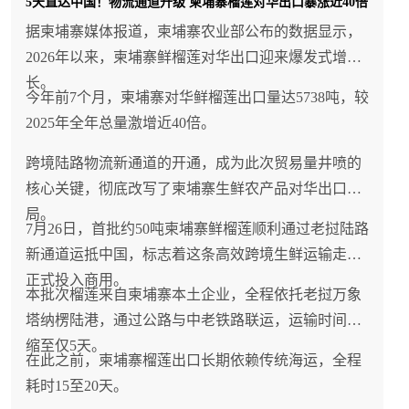
5天直达中国！物流通道升级 柬埔寨榴莲对华出口暴涨近40倍
据柬埔寨媒体报道，柬埔寨农业部公布的数据显示，
2026年以来，柬埔寨鲜榴莲对华出口迎来爆发式增
长。
今年前7个月，柬埔寨对华鲜榴莲出口量达5738吨，较
2025年全年总量激增近40倍。
跨境陆路物流新通道的开通，成为此次贸易量井喷的
核心关键，彻底改写了柬埔寨生鲜农产品对华出口格
局。
7月26日，首批约50吨柬埔寨鲜榴莲顺利通过老挝陆路
新通道运抵中国，标志着这条高效跨境生鲜运输走廊
正式投入商用。
本批次榴莲来自柬埔寨本土企业，全程依托老挝万象
塔纳楞陆港，通过公路与中老铁路联运，运输时间压
缩至仅5天。
在此之前，柬埔寨榴莲出口长期依赖传统海运，全程
耗时15至20天。