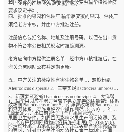
和国农业与环境部关于老挝鲜食菠萝蜜输华植物检疫
三、允许的产地 老挝菠萝蜜产区。
要求议定书》。
四、批准的果园和包装厂 输华菠萝蜜的果园、包装厂
须经老方审核，并由中方批准注册。
注册信息包括名称、地址及注册号码，以便在出口货
物不符合本公告相关规定时准确溯源。
老方应向中方提供注册名单，经中方审核批准后，在
海关总署网站公布并定期更新。
五、中方关注的检疫性有害生物名单 1．螺旋粉虱
Aleurodicus dispersus 2．三带实蝇Bactrocera umbrosa
3．新菠萝灰粉蚧Dysmicoccus neobrevipes 4．大洋臀
1．输华果园应在老方监管下建立完善的质量管理体系
纹粉蚧Planococcus minor 5．南洋臀纹粉蚧Planococcus
和溯源体系，实施良好农业操作规范（GAP），维持
lilacinus 六、出口前管理 （一）果园管理。
果园卫生条件，如周围无影响水果生产的污染源、及
2．老方应按国际植物检疫措施标准第6号（ISPM 6）
时清理坏果、落果和烂果等；并应实施有害生物综合
的要求，针对中方关注的检疫性有害生物制定管理计