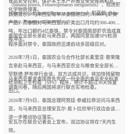
食品安全控制，保护本土水产养殖业免受疾病和非法
（banana prawn, Fenneropenaeus merguiensis）、棕虎虾
化学物质侵害。
（brown tiger prawn, Penaeus esculentus）和蓝虾（blue
数据显示，马来西亚每年从泰国进口约11,000吨虾类
shrimp, Penaeus stylirostris）。
产品，而泰国对马来西亚的虾类出口月均约300-400
吨，年出口额约4亿泰铢，禁令对泰国南部虾农造成直
泰国农业部长亲赴马来西亚，两国同意加速SPS检测
接冲击。
程序面对禁令，泰国政府迅速启动多层级应对。
2026年7月1日，泰国农业与合作社部长素里亚·曾荣隆
吉亲赴马来西亚，与马来西亚农业与粮食安全部长穆
罕默德·萨布举行会谈，双方达成共识，将加快残留物
马来西亚要求泰国首先完成一份全面的食品安全标准
检测和卫生检疫（SPS）程序，预计不超过30天恢复
调查问卷，随后两国将进行联合实地检查。
出口。
2026年7月9日，泰国总理阿努廷·参威拉恭访问马来西
亚，与马来西亚总理安瓦尔·易卜拉欣举行双边会谈，
进一步推动协议落实。
安瓦尔在联合记者会上宣布，双边协议将在7天内生
效。