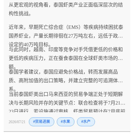
从更宏观的视角看，泰国虾类产业正面临深层次的结
构性挑战。
近年来，早期死亡综合症（EMS）等疾病持续困扰泰
国养虾业，产量长期徘徊在27万吨左右，远低于政府
设定的40万吨目标。
与此同时，越南、印度等竞争对手凭借更低的价格和
更低的疾病压力，正在蚕食泰国在全球虾类市场的份
额。
泰国学者建议，泰国应避免价格战，转而发展高品
质、高附加值的出口策略，并建立完整的可追溯体
系。
当前泰国虾类出口马来西亚的贸易争端正处于短期解
决与长期风险并存的关键节点：联合检查将于7月21-
23日进行，若设施通过审核，虾类贸易预计在7月底前
恢复且不设配额限制，月均约400吨、年额约4亿泰铢
2026/07/21
#贸易进展
#水果
#水产
的马来西亚市场将重新开放，泰国政府同时启动的13
项紧急措施（包括国内消费刺激、价格补贴和开拓中