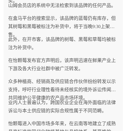
买。
山姆会员店的系统中无法检索到该品牌的任何产品。
在盒马平台的搜索显示，该品牌的蓝莓仍有库存，但
其树莓和黑莓被标注为补货中，将于当晚9:30上架销
售。
此外，在开市客，该品牌的树莓、黑莓和草莓均被标
注为补货中。
在怡颗莓发布官方声明后，该声明迅速在鲜果产业上
下游及各大行业社群中被广泛转发。
众多种植商、经销商及供应链合作伙伴纷纷转发以示
支持，呼吁行业理性看待未经核实的境外诉讼传闻，
共同维护公平健康的农产品市场环境。
业内人士普遍认为，跨国农业企业在海外面临的法律
诉讼与本土供应链的实际合规性属于不同范畴。
怡颗莓进入中国市场多年来，在云南等地建立了成熟