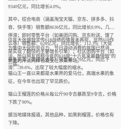
9340亿元，同比增长4.0%。
其中，综合电商（涵盖淘宝天猫、京东、拼多多、抖
音、快手等）销售额8636亿元，同比增长0.9%，几乎
停滞；即时零售平台（如美团闪购、京东秒送、饿了
往年大张旗鼓宣传618战绩的情景未再现，显然618作
么等）销售额：628亿元，同比增长：112.3%（大促
为集中大促的号召力、节日冲动消费的氛围已然消
是实现了翻倍的主要增长引擎）；社区团购平台（如
淡。所以网友戏称今年的618是“十六年来最静悄悄”的
多多买菜、美团优选等）销售额：76亿元，同比下
销售的冷清同样也发生在水果市场。
一届。
滑：-39.6%，出现了较大幅度的缩水。
猫山王一直以来都是水果界的爱马仕，高端水果的象
征，在今年也出现了罕见跌价。
猫山王榴莲的价格从每公斤90令吉暴跌至9令吉，价格
下跌了90%。
据当地媒体报道，其他品种，如黑刺榴莲，价格也有
下降。