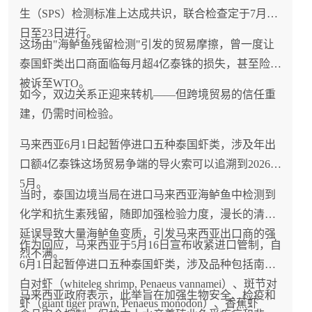
生（SPS）检测标准上达成共识，联合检查定于7月21
日至23日进行。
这场由"海鲈鱼残留检测"引发的贸易摩擦，曾一度让
泰国虾类出口商面临每月超4亿泰铢的损失，甚至险些
被诉至WTO。
如今，双边关系正迎来转机——但跨境贸易的信任重
建，仍需时间检验。
马来西亚6月1日起暂停进口五种泰国虾类，涉及年出
口额4亿泰铢这场贸易争端的导火索可以追溯到2026年
5月。
当时，泰国边境当局在进口马来西亚海鲈鱼中检测到
化学和抗生素残留，随即加强检验力度，漫长的清关
延误导致大量海鲈鱼变质，引发马来西亚出口商的强
作为回应，马来西亚于5月16日宣布收紧进口管制，自
烈不满。
6月1日起暂停进口五种泰国虾类，涉及品种包括南美
白对虾（whiteleg shrimp, Penaeus vannamei）、斑节对
马来西亚政府表示，此举旨在加强生物安全、检疫和
虾（giant tiger prawn, Penaeus monodon）、香蕉虾