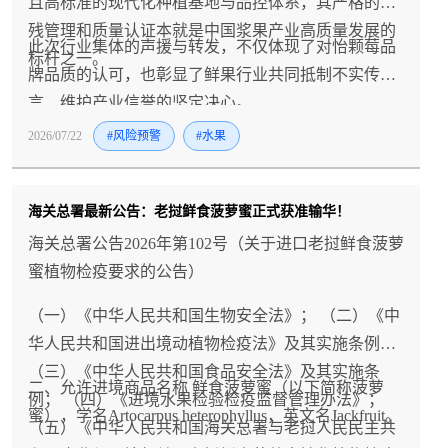
且高标准的现代化种植基地与品控体系，其严格的农
残管理和质量认证本就是中国浆果产业高质量发展的
此次行业集体的声援与转发，不仅体现了对怡颗莓品
标杆之一。
牌品质的认可，也彰显了鲜果行业共同抵制不实传
言、维护产业信誉的坚定决心。
2026/07/22
#风险预警
#水果
海关总署最新公告：老挝鲜食菠萝蜜正式获准输华！
海关总署公告2026年第102号（关于进口老挝鲜食菠萝
蜜植物检疫要求的公告）
（一）《中华人民共和国生物安全法》； （二）《中
华人民共和国进出境动植物检疫法》及其实施条例；
（三）《中华人民共和国食品安全法》及其实施条
二、允许进境商品名称 鲜食菠萝蜜（以下简称菠萝
例； （四）《进境水果检验检疫监督管理办法》；
蜜），学名Artocarpus heterophyllus，英文名Jackfruit。
（五）《中华人民共和国海关总署与老挝人民民主共