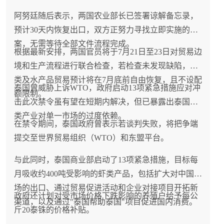
阿努廷随后表示，两国农业部长已签署谅解备忘录，
预计30天内恢复出口，双方正努力寻找立即实施的方
案，无需等待全部文件流程完成。
根据最新安排，两国官员将于7月21日至23日对贸易边
境和生产流程进行联合检查，若检查未发现缺陷，虾
类及水产品贸易预计将在7月底前自由恢复，且不设配
泰国曾威胁上诉WTO，政府启动13项紧急措施应对冲
额限制。
击此次禁令虽有望在短期内解决，但已暴露出泰国虾
类产业对单一市场的过度依赖。
在禁令期间，泰国政府曾表示若谈判失败，将把争端
提交至世界贸易组织（WTO）和东盟平台。
与此同时，泰国商业部启动了13项紧急措施，目标每
月吸收约400吨受影响的虾类产品，包括扩大对中国市
场的出口、通过贸易促进活动和企业对接项目开拓新
政府还计划对受市场价格下跌影响的养殖户给予每公
渠道，以及通过"泰国帮助泰国"项目促进国内消费。
斤20泰铢的价格补贴。