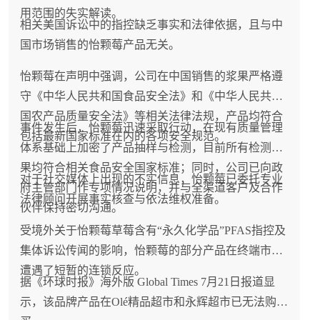
用范围的失实解读。
相关美国诉讼中的指控缺乏事实和法律依据，且与中
国市场销售的怡颗莓产品无关。
怡颗莓在声明中强调，公司在中国销售的浆果严格遵
守《中华人民共和国食品安全法》和《中华人民共和
国农产品质量安全法》等相关法律法规，产品均符合
事件发生后，怡颗莓迅速采取行动，在现有质量管理
包括最新国家标准在内的各项安全规范。
体系基础上加密了产品抽样与检测，目前所有检测结
果均符合相关食品安全国家标准；同时，公司已向政
对于社交媒体上出现的不实信息，怡颗莓已委托专业
府主管部门作专项情况说明，并与全渠道客户及合作
法律顾问开展事实核查与依法维权准备。
伙伴保持密切沟通。
受境外关于怡颗莓草莓含有“永久化学品”PFAS指控及
集体诉讼传闻的影响，怡颗莓的部分产品在终端市场
遭遇了短暂的连锁反应。
据《环球时报》海外版 Global Times 7月21日报道显
示，该品牌产品在Olé精品超市和永辉超市已无法购