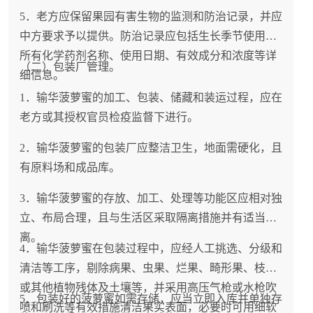
5．老方应保留果园有害生物的监测和防治记录，并应
中方要求予以提供。防治记录应包括生长季节使用的
所有化学药剂名称、使用日期、有效成分和浓度等详
（二）包装厂管理。
细信息。
1．输华菠萝蜜的加工、包装、储藏和装运过程，应在
老方或其授权官员检疫监督下进行。
2．输华菠萝蜜的包装厂应整洁卫生，地面需硬化，且
有原料场和成品库。
3．输华菠萝蜜的存放、加工、处理等功能区应相对独
立、布局合理，且与生活区采取隔离措施并有适当距
离。
4．输华菠萝蜜在包装过程中，应经人工挑选、分级和
清洁等工序，剔除病果、虫果、烂果、畸形果、枝叶
或其他植物残体及土壤等，并采用高压气枪或水枪吹
5．包装好的菠萝蜜如需存储，应当立即入库并单独存
喷和刷洗等有效措施清洁果实表面，必要时可用细软