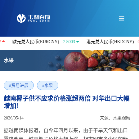
兑人民币(EURCNY)
7.8003
港元兑人民币(HKDCNY)
0.8605
水果
#贸易进展
#水果
越南椰子供不应求价格涨超两倍 对华出口大幅
增加！
2026/05/14
来源：水果观察
据越南媒体报道，自今年四月以来，由于干旱天气和出口