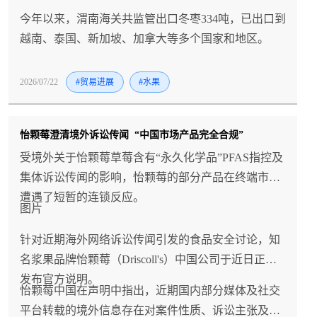
今年以来，渭南海关共监管出口冬枣334吨，已出口到
越南、泰国、新加坡、加拿大等多个国家和地区。
2026/07/22
#贸易进展
#水果
怡颗莓澄清境外诉讼传闻 “中国市场产品完全合规”
受境外关于怡颗莓草莓含有“永久化学品”PFAS指控及
集体诉讼传闻的影响，怡颗莓的部分产品在终端市场
遭遇了短暂的连锁反应。
图片
针对近期海外网络诉讼传闻引发的食品安全讨论，知
名浆果品牌怡颗莓（Driscoll's）中国公司于近日正式
发布官方说明。
怡颗莓中国在声明中指出，近期国内部分媒体及社交
平台转载的境外信息存在对案件性质、诉讼主张及适