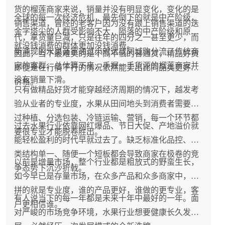
货的榴莲商家来说，销量并没有明显变化，变化的是
全球的每一次经济危机，最先倒下的就是中产阶级，
销售渠道，曾经的老客户因为没有跟上销售渠道的迭
金字塔尖的人群受影响不大，陨落的中产阶级和原本
代，拿货量巨减，只是往年的四分之一甚至更少，而
就没钱消费的群体更加没钱消费。
新涌现的水果商家通过小时达或同城购分流了传统商
因此，当下最难卖的是不高不低的普通货，精品好货
家的客群，总体算下来，手握一手货源的榴莲商家并
即便是在行情下行的情况依然能卖出比同品类更好的
没有销量下滑。
价格。
只有做精品好货才能穿越经济周期的情况下，越发考
验从业者的专业度，水果从田间地头到消费者需要经
过种植、分选包装、冷链运输、营销，每一个环节都
过去水果行业依靠网红爆品、节日大促、产地溢价就
要很专业才能脱卷胜出。
能轻松盈利的时代早就过去了。缺乏标准化品控、品
类结构单一、随便一个短板都会导致商家在极卷的竞
以前是增量市场，整个行业都是粗放式的野蛮生长，
争态势下沉沙折戟。
如今早已是存量市场，在众多产品和众多商家中，比
拼的就是专业度，谁的产品更好，谁做的更专业，客
有人说当下的每一年都是未来十年中最好的一年。面
户更相信谁。
对严峻的市场竞争环境，水果行业想要健康长久发