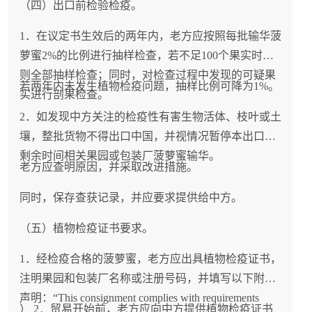
（四）出口前检验检疫。
1．在议定书生效后的两年内，老方应按照每批输华菠
萝蜜2%的比例进行抽样检查，若不足100个果实时，
则全部抽样检查；同时，对检查过程中发现的可疑果
若两年内未发生植物检疫问题，抽样比例可降为1%。
实进行剖果检查。
2．如发现中方关注的检疫性有害生物活体、枝叶或土
壤，整批货物不得出口中国，并视情况暂停本出口季
剩余时间相关果园或包装厂菠萝蜜输华。
老方应查明原因，并采取改进措施。
同时，保存查获记录，并应要求提供给中方。
（五）植物检疫证书要求。
1．经检疫合格的菠萝蜜，老方应出具植物检疫证书，
注明果园和包装厂名称或注册号码，并填写以下附加
声明：“This consignment complies with requirements
） 2．贸易开始前，老方应向中方提供植物检疫证书