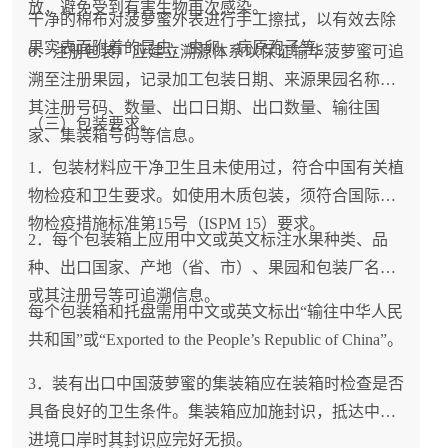
放，避免受到有害生物再次感染。
干净的棉布对菠萝蜜外表进行手工擦拭，以有效去除
果实表面附着的昆虫、虫卵、病原孢子等。
6．注册包装厂应建立溯源体系以保证输华菠萝蜜可追
溯至注册果园，记录加工包装日期、来源果园名称或
其注册号码、数量、出口日期、出口数量、输往国
（三）包装要求。
家、集装箱号码等信息。
1．包装材料应干净卫生且未使用过，符合中国有关植
物检疫和卫生要求。如使用木质包装，须符合国际植
物检疫措施标准第15号（ISPM 15）要求。
2．每个包装箱上应用中文或英文标注水果种类、品
种、出口国家、产地（省、市）、果园和包装厂名称
或其注册号等可追溯信息。
每个包装箱和托盘需用中文或英文标出“输往中华人民
共和国”或“Exported to the People’s Republic of China”。
3．装有出口中国菠萝蜜的集装箱应在装箱时检查是否
具备良好的卫生条件。集装箱应加施封识，抵达中国
进境口岸时其封识应完好无损。