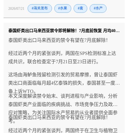
2026/07/21
#海关发布
#水果
#禽
#水产
泰国虾类出口马来西亚禁令即将解除！7月底前恢复 月均400吨市场重开
泰国虾类出口马来西亚的禁令有望在7月底解除！
经过近两个月的紧张谈判，两国在SPS检测标准上达
成共识，联合检查定于7月21日至23日进行。
这场由海鲈鱼残留检测引发的贸易摩擦，曾让泰国虾
类出口商面临每月超4亿泰铢的损失，泰国甚至一度准
备上诉WTO。
本文深度解读禁令始末、谈判进程与产业影响，分析
泰国虾类产业面临的疾病挑战、市场竞争压力及政府
应对策略，为关注国际水产贸易的从业者提供全面参
泰国虾类出口马来西亚的禁令有望在7月底解除！
考。
经过近两个月的紧张谈判，两国终于在卫生与植物卫