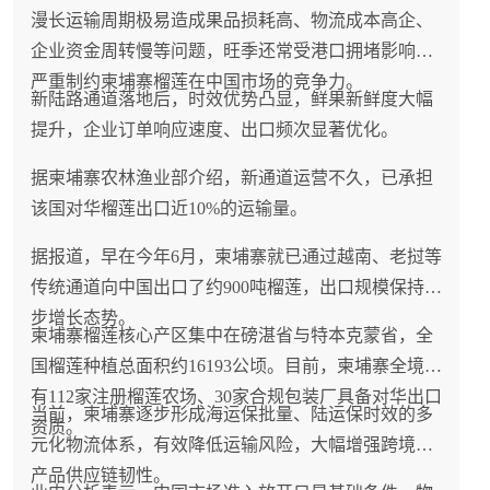
漫长运输周期极易造成果品损耗高、物流成本高企、
企业资金周转慢等问题，旺季还常受港口拥堵影响，
严重制约柬埔寨榴莲在中国市场的竞争力。
新陆路通道落地后，时效优势凸显，鲜果新鲜度大幅
提升，企业订单响应速度、出口频次显著优化。
据柬埔寨农林渔业部介绍，新通道运营不久，已承担
该国对华榴莲出口近10%的运输量。
据报道，早在今年6月，柬埔寨就已通过越南、老挝等
传统通道向中国出口了约900吨榴莲，出口规模保持稳
步增长态势。
柬埔寨榴莲核心产区集中在磅湛省与特本克蒙省，全
国榴莲种植总面积约16193公顷。目前，柬埔寨全境拥
有112家注册榴莲农场、30家合规包装厂具备对华出口
当前，柬埔寨逐步形成海运保批量、陆运保时效的多
资质。
元化物流体系，有效降低运输风险，大幅增强跨境农
产品供应链韧性。