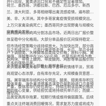
并行出现，禽类进出口贸易不确定性显著增加。
荷兰、墨西哥、洪都拉斯、巴西、厄瓜多尔、新西
兰、澳大利亚、多哥相继曝出禽流感疫情，遍布欧、
美、非、大洋洲。其中多哥家禽疫情受损规模突出，
上万只家禽染病死亡；墨西哥同步出现野禽与规模化
家禽感染案例。
回到国内山东肉鸡分割冻品市场，近两日出厂报价整
体呈稳中分化格局。大部分单品报价区间保持稳定，
但市场经营策略分歧持续放大。为加快出货，部分商
与之形成对比，爪类行情逆势走强，长爪、凤爪全线
户下调翅类、大棒腿等品类成交价格；原料小胸、黄
偏强，涨幅集中在200-500元/吨，也是当前市场为数
焖鸡块、带骨上腿肉、带皮腿肉、鸡胗等单品报价同
不多的强势品类。
步下行，翅中 L、翅根 L 局部走弱。
从供需基本面来看，现阶段下游补货情绪平淡，贸易
商观望心态浓厚，自有库存充足，大规模备货意愿不
强。屠宰端库存结构分化明显，腿类、翅类库存积压
整体来看，海外禽流感事态演变仍是影响进口爪类预
严重，整体库存仍处在高位，持续压制该品类价格反
期的核心变量，供给担忧或将持续托举爪价；而腿翅
弹空间。
品类受高库存拖累，短期行情或维持偏弱震荡。后续
重点关注终端消费回暖情况，需求复苏力度或将成为