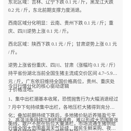
东北区域：吉林、辽宁下跌 0.1 元 / 斤，黑龙江大跌
0.2 元 / 斤，东北前期支撑力度消退。
西南区域分化明显：云南、贵州下跌 0.1 元 / 斤；重
庆、四川逆势上涨 0.1 元 / 斤。
西北区域：陕西下跌 0.1 元 / 斤；甘肃逆势上涨 0.1 元
/ 斤。
逆势上涨省份重庆、四川、甘肃（涨幅均 0.1 元 / 斤）
持平省份湖北当前全国生猪主流成交价区间 4.7~5.9
元 / 斤，广东依旧维持全国价格高位，贵州、重庆处
今日行情分化的核心驱动逻辑
于价格洼地。
1、集中出栏潮基本收尾，恐慌抛售行为大幅消退经过
7 月中下旬持续集中出栏，各地压栏大猪得到充分消
化；叠加前期持续下跌后，多地猪价贴近养殖盈亏平
2、高温淡季持续压制终端消费，难以形成大范围普涨
衡线，散户不愿在低位大量清栏，市场流通生猪供给
行情全国大范围高温天气延续，居民生鲜采购、夜市