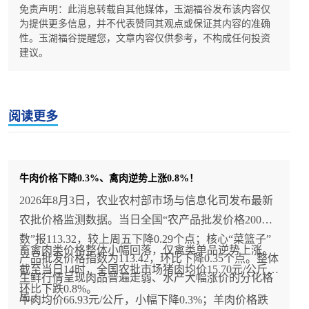
免责声明：此消息转载自其他媒体，玉湖福谷发布该内容仅
为提供更多信息，并不代表赞同其观点或保证其内容的准确
性。玉湖福谷提醒您，文章内容仅供参考，不构成任何投资
建议。
阅读更多
牛肉价格下降0.3%、禽肉逆势上涨0.8%！
2026年8月3日，农业农村部市场与信息化司发布最新
农批价格监测数据。当日全国“农产品批发价格200指
数”报113.32，较上周五下降0.29个点；核心“菜篮子”
畜禽肉类价格整体小幅回落，仅禽类单品逆势上涨。
产品批发价格指数为113.42，环比下降0.35个点。整体
截至当日14时，全国农批市场猪肉均价15.70元/公斤，
生鲜行情呈现肉品普遍走弱、水产大幅涨价的分化格
环比下跌0.8%。
局。
牛肉均价66.93元/公斤，小幅下降0.3%；羊肉价格跌