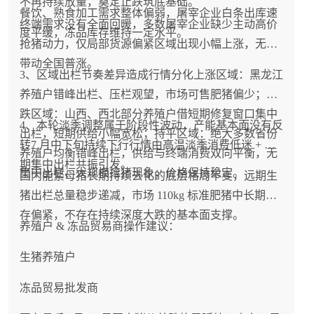
不再持续放量，奠定止跌筑底基础。
餐饮、熟食加工需求整体偏弱，屠宰企业白条出库速
终端需求没有全面回暖，多数屠宰企业缺少主动高价
度平缓，冻品库存维持一定水平。
抢猪动力，仅局部货源偏紧区域出现小幅上涨，无法
带动全国普涨。
3、区域出栏节奏差异造成行情分化上涨区域：黑龙江
养殖户错峰出栏、压栏观望，市场可售肥猪偏少；下
跌区域：山西、西北部分养殖户借短期修复窗口集中
4、本轮淡季调整属于阶段性波动，产能基本面没有反
出栏，短期供给小幅宽松；持平区域：绝大多数省份
转7 月中下旬持续下行行情由高温淡季消费低迷 + 前
养殖户均衡错峰出栏，供给与终端消费双向平衡，无
期集中出栏共振引发。
集中出栏、大规模抢猪现象，价格保持稳定。
国内能繁母猪长期持续去化的底层格局不变，远期生
猪出栏总量稳步递减，市场 110kg 标准肥猪中长期库
存偏紧，不存在持续深度大跌的基本面支撑。
养殖户 & 冻品贸易商操作建议：
生猪养殖户
冻品贸易批发商