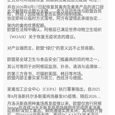
并自2026年8月17日起恢复其禽肉及禽类产品的进口授
此次解禁时点颇为关键——南方共同市场与欧盟自贸
权，终结了因疫情反复而实施的限制措施。
协定即将以临时方式落地，阿方有望借此承接协定框
架内的禽肉优惠配额。
欧盟在法规中确认，阿根廷已满足世界动物卫生组织
（WOAH）关于恢复无疫状态的建议。
对产业端而言，欧盟“绿灯”的意义远不止贸易额。
欧盟是全球卫生与食品安全门槛最高的目的地之一，
其认可等同于对阿根廷监测、扑杀、清消与追溯体系
的第三方背书，可辐射英国、韩日等市场。
欧盟内部主要买家为荷兰、西班牙与德国。
家禽加工企业中心（CEPA）执行董事指出，自2025
年8月洛斯托尔多斯蛋鸡场暴发H5疫情、随后2026年2
月洛沃斯商用种禽场再发疫情以来，欧盟仅放行阿根
Senasa在连续28天无新发商用场病例并完成终末消毒
廷熟制/深加工禽品，鲜肉通道实质关闭；其间欧方曾
后，向WOAH自申无疫，再经DG SANTE技术评议，