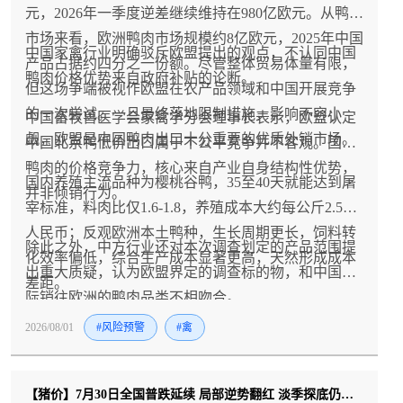
元，2026年一季度逆差继续维持在980亿欧元。从鸭肉
市场来看，欧洲鸭肉市场规模约8亿欧元，2025年中国
中国家禽行业明确驳斥欧盟提出的观点，不认同中国
产品占据约四分之一份额。尽管整体贸易体量有限，
鸭肉价格优势来自政府补贴的论断。
但这场争端被视作欧盟在农产品领域和中国开展竞争
的一次尝试。一旦最终落地限制措施，影响不容小
中国畜牧兽医学会家禽学分会理事长表示，欧盟认定
觑，欧盟是中国鸭肉出口十分重要的优质外销市场。
中国北京鸭低价出口属于不公平竞争并不客观。国内
鸭肉的价格竞争力，核心来自产业自身结构性优势，
国内养殖主流品种为樱桃谷鸭，35至40天就能达到屠
并非倾销行为。
宰标准，料肉比仅1.6-1.8，养殖成本大约每公斤2.5元
人民币；反观欧洲本土鸭种，生长周期更长，饲料转
除此之外，中方行业还对本次调查划定的产品范围提
化效率偏低，综合生产成本显著更高，天然形成成本
出重大质疑，认为欧盟界定的调查标的物，和中国实
差距。
际销往欧洲的鸭肉品类不相吻合。
2026/08/01
#风险预警
#禽
【猪价】7月30日全国普跌延续 局部逆势翻红 淡季探底仍在持续