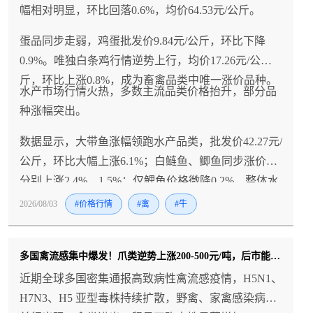
幅相对明显，环比回落0.6%，均价64.53元/公斤。
蛋品同步走弱，鸡蛋批发价9.84元/公斤，环比下降
0.9%。唯独白条鸡行情逆势上行，均价17.26元/公
斤，环比上涨0.8%，成为畜禽品类中唯一涨价品种。
水产市场行情火热，多数主流品类价格抬升，部分品
种涨幅突出。
数据显示，大带鱼涨幅领跑水产品类，批发价42.27元/
公斤，环比大幅上涨6.1%；白鲢鱼、鲫鱼同步涨价，
分别上涨2.4%、1.5%；仅鲤鱼价格微降0.2%，整体水
产涨价氛围浓厚。
2026/08/03
#价格行情
#禽
#牛
多国禽流感集中爆发！爪类逆势上涨200-500元/吨，后市能否持续？
近期全球多国密集通报高致病性禽流感疫情，H5N1、
H7N3、H5 亚型毒株持续扩散，野禽、家禽感染病例