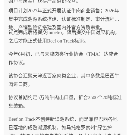
殖户与屠宰厂获得产品溢价收益。
项目计划2027年正式开展认证牛肉商业销售；2026年
集中完成溯源系统搭建、认证标准制定、审计流程落
地、产销监管链搭建及国内外官方资质审批。
试点完成后将提交Inmetro，随后提交中国对应机构，
之后才能正式使用Beef on Track标识。
今年6月初，已与天津肉类行业协会（TMA）达成合
作协议。
该协会汇聚天津近百家肉类企业，其中多数是巴西牛
肉进口商。
协议首期约定5万吨牛肉出口量，折合2500个20吨标准
集装箱。
Beef on Track不创建新追溯系统，而是兼容巴西各地
已落地的成熟溯源机制，如马托格罗索州“绿色护