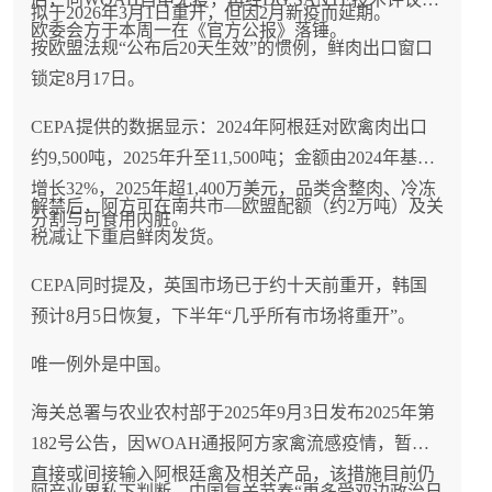
拟于2026年3月1日重开，但因2月新疫而延期。
欧委会方于本周一在《官方公报》落锤。
按欧盟法规“公布后20天生效”的惯例，鲜肉出口窗口
锁定8月17日。
CEPA提供的数据显示：2024年阿根廷对欧禽肉出口
约9,500吨，2025年升至11,500吨；金额由2024年基准
增长32%，2025年超1,400万美元，品类含整肉、冷冻
解禁后，阿方可在南共市—欧盟配额（约2万吨）及关
分割与可食用内脏。
税减让下重启鲜肉发货。
CEPA同时提及，英国市场已于约十天前重开，韩国
预计8月5日恢复，下半年“几乎所有市场将重开”。
唯一例外是中国。
海关总署与农业农村部于2025年9月3日发布2025年第
182号公告，因WOAH通报阿方家禽流感疫情，暂停
直接或间接输入阿根廷禽及相关产品，该措施目前仍
阿产业界私下判断，中国复关节奏“更多受双边政治日