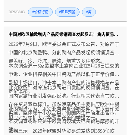
冻品价格能否迎来拐点的关键。
2026/08/03
#价格行情
#风险预警
#禽
中国对欧盟输欧鸭肉产品反倾销调查发起反击！禽肉贸易风险升温！
2026年7月9日，欧盟委员会正式发布公告，对原产于
中国的北京鸭整鸭、分割鸭肉产品发起反倾销调查，
覆盖鲜、冷、冷冻、腌渍、烟熏等多种形态。
本次调查源于5家欧盟本土禽肉企业在5月26日提交的
申诉，企业指控相关中国鸭肉产品以低于正常价值向
欧盟市场出口，冲击本土鸭肉产业的销售规模与产品
此次欧盟针对冷冻北京鸭进口发起的反倾销调查，在
定价体系。
国内家禽行业引发强烈反响。行业相关代表直言欧盟
存在贸易双重标准。虽然涉案品类主要供应欧洲中餐
业内观点认为，本次北京鸭反倾销案件，可以看作欧
渠道，整体属于小众品类，但国内生产商发出警示，
盟应对持续扩大对华贸易逆差的举措之一。
本次调查或许只是中欧禽肉领域大范围贸易摩擦的开
端。
数据显示，2025年欧盟对华贸易逆差达到3598亿欧