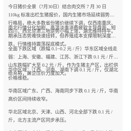
今日猪价全景（7月30日）结合肉交所 7 月 30 日
110kg 标准出栏生猪报价，国内生猪市场延续弱势下
行格局，绝大多数省份猪价继续下调，仅西南重庆、
南北行情分化加剧，高温淡季消费疲软主导盘面，短
四川，西北甘肃三地逆势小幅上涨，湖北维持持平。
期承压态势难快速扭转，但养殖成本支撑限制深度下
跌，行情维持震荡探底模式。
全面下跌区域（跌幅 0.1~0.2 元 / 斤）华东区域全线走
弱：上海、安徽、福建、江苏、浙江下跌 0.1 元 / 斤；
山东跌幅扩大至 0.2 元 / 斤，作为生猪主产区，出栏供
华中区域：江西、河南、湖南下调 0.1 元 / 斤，仅湖北
给充裕，屠企压价力度加大。
价格维稳。
华南区域广东、广西、海南同步下跌 0.1 元 / 斤，华南
高价区间持续收窄。
华北区域北京、天津、山西、河北全部下跌 0.1 元 /
斤，北方主流产区同步承压。