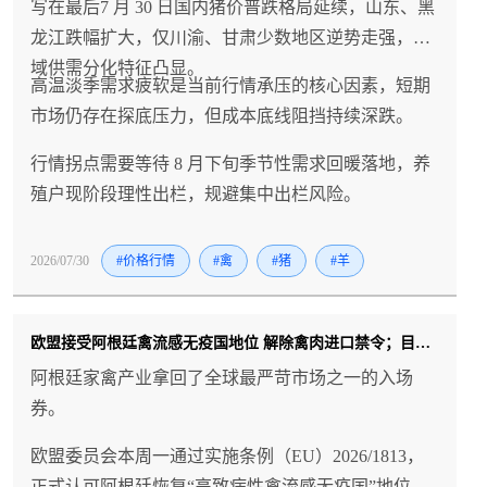
写在最后7 月 30 日国内猪价普跌格局延续，山东、黑
龙江跌幅扩大，仅川渝、甘肃少数地区逆势走强，区
域供需分化特征凸显。
高温淡季需求疲软是当前行情承压的核心因素，短期
市场仍存在探底压力，但成本底线阻挡持续深跌。
行情拐点需要等待 8 月下旬季节性需求回暖落地，养
殖户现阶段理性出栏，规避集中出栏风险。
2026/07/30
#价格行情
#禽
#猪
#羊
欧盟接受阿根廷禽流感无疫国地位 解除禽肉进口禁令；目前仅中国仍维持暂停
阿根廷家禽产业拿回了全球最严苛市场之一的入场
券。
欧盟委员会本周一通过实施条例（EU）2026/1813，
正式认可阿根廷恢复“高致病性禽流感无疫国”地位，