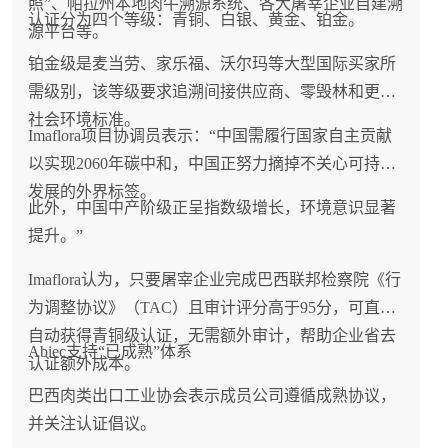
照”、帕拉州本地肉牛溯源系统、各大屠宰企业自建溯
认证分为四个等级：青铜、白银、黄金、铂金。
源平台等。
铂金级是麦当劳、家乐福、沃尔玛等大型国际买家所
需级别，该等级要求追溯间接供应商、零毁林和更高
社会环境标准。
Imaflora项目协调员表示：“中国需履行国家自主贡献
以实现2060年碳中和，中国正努力摘掉不关心可持续
发展的外界标签。
此外，中国中产阶级正呈指数级增长，环境意识显著
提升。”
Imaflora认为，只要屠宰企业完成巴西联邦检察院《行
为调整协议》（TAC）且审计评分高于95分，可直接
自动获得青铜级认证，无需额外审计，帮助企业省去
Abiec支持“已成熟”体系
认证额外成本。
巴西肉类出口工业协会表示成员公司遵循成熟协议，
并关注认证倡议。