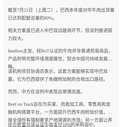
截至7月21日（上周二），巴西本年度对华牛肉出货量
已达到配额总量的80%。
相关方案虽已进入中巴双边磋商环节，但谈判推进阻
力较大。
Imaflora主张，经BoT认证的牛肉并非普通贸易商品，
产品附带完整环境溯源属性，契合中国可持续发展战
略。
该机构项目协调员表示，这套方案能够实现中巴双
赢，它为巴西提供了免缴附加税的合规出口路径。
然而，中方在谈判中表现出审慎态度。
Beef on Track旨在为买家、肉类加工商、零售商和金
融机构搭建平台，一方面提升巴西牛肉附加价值，对
接全球所有强制要求产地溯源的市场；另一方面让养
中方愿意为该认证牛肉支付10%的采购溢价。