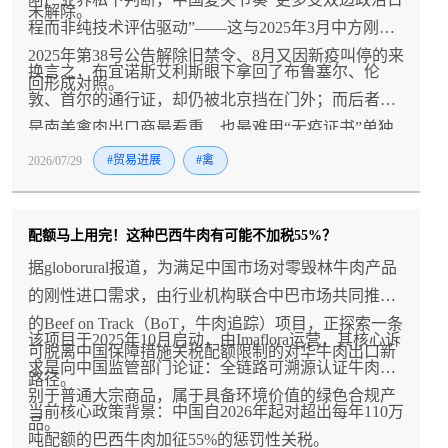
未解除。
程而非纯技术评估驱动”——这与2025年3月中方刚以
2025年第38号公告解除旧禁令、8月又因新疫叫停的来
换言之，布宜诺斯艾利斯眼下拿回了布鲁塞尔、伦
回形成对照。
敦、首尔的通行证，却仍被北京挡在门外；而后者恰
是南美禽肉出口商最看重、也最难用“无疫证书”单独
撬动的市场。
2026/07/29
#贸易进展
#禽
配额马上用完！这种巴西牛肉有可能不加税55%？
据globorural报道，为满足中国市场对零毁林牛肉产品
的刚性进口需求，由行业机构联合中巴市场共同推进
的Beef on Track（BoT，牛肉追踪）项目，正探索一条
该项目于2025年10月启动，由Imaflora运营，其核心诉
可脱离中国保障措施关税配额限制的对华牛肉出口新
求是向中国监管部门论证：全链路可溯源认证牛肉区
路径。
别于普通大宗商品，属于具备环境价值的绿色合规产
当前核心政策背景：中国自2026年起对超出每年110万
品。
吨配额的巴西牛肉加征55%的惩罚性关税。