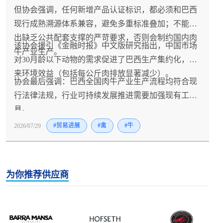
但协会强调，任何新增产品认证标识，都必须和巴西
现行成熟溯源体系兼容，避免多重标准叠加；不能提
出缺乏公共配套支撑的严苛要求，否则会制约国内肉
该协会援引《金融时报》中文版研究指出，中国市场
牛产业生产。
对30月龄以下动物的需求促进了巴西生产集约化，带
来环境效益（包括每公斤肉排放显著减少）。
协会最后强调：巴西全国肉牛产业生产流程均符合现
行法律法规，行业可持续发展推进需要加强现有工
具。
2026/07/29
#贸易进展
#禽
#牛
为你推荐供应商