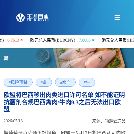
13
欧元兑人民币(EURCNY)
7.8003
港元兑人民币(HKDCNY)
禽
#风险预警
#禽
#水产
#牛
欧盟将巴西移出肉类进口许可名单 如不能证明
抗菌剂合规巴西禽肉/牛肉9.3之后无法出口欧
盟
2026/05/13
来源：领鲜云冻品
据葡萄牙卢萨通讯社报道，欧盟于5月12日将巴西从可向欧