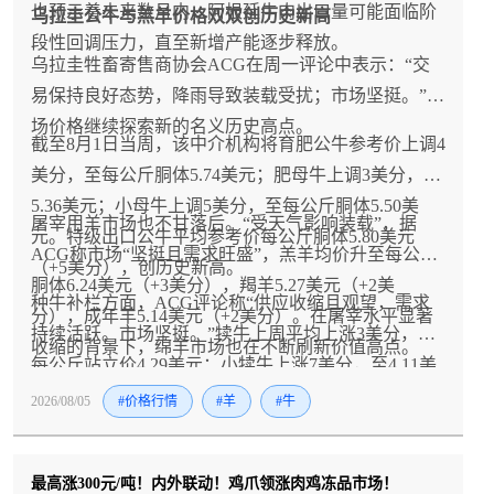
也预示着未来数月内，阿根廷牛肉出口量可能面临阶
乌拉圭公牛与羔羊价格双双创历史新高
段性回调压力，直至新增产能逐步释放。
乌拉圭牲畜寄售商协会ACG在周一评论中表示：“交
易保持良好态势，降雨导致装载受扰；市场坚挺。”牧
场价格继续探索新的名义历史高点。
截至8月1日当周，该中介机构将育肥公牛参考价上调4
美分，至每公斤胴体5.74美元；肥母牛上调3美分，至
5.36美元；小母牛上调5美分，至每公斤胴体5.50美
屠宰用羊市场也不甘落后。“受天气影响装载”，据
元。特级出口公牛平均参考价每公斤胴体5.80美元
ACG称市场“坚挺且需求旺盛”，羔羊均价升至每公斤
（+5美分），创历史新高。
胴体6.24美元（+3美分），羯羊5.27美元（+2美
种牛补栏方面，ACG评论称“供应收缩且观望，需求
分），成年羊5.14美元（+2美分）。在屠宰水平显著
持续活跃。市场坚挺。”犊牛上周平均上涨3美分，至
收缩的背景下，绵羊市场也在不断刷新价值高点。
每公斤站立价4.29美元；小犊牛上涨7美分，至4.11美
元；越冬母牛同样上涨（2.45美元）。
2026/08/05
#价格行情
#羊
#牛
最高涨300元/吨！内外联动！鸡爪领涨肉鸡冻品市场！