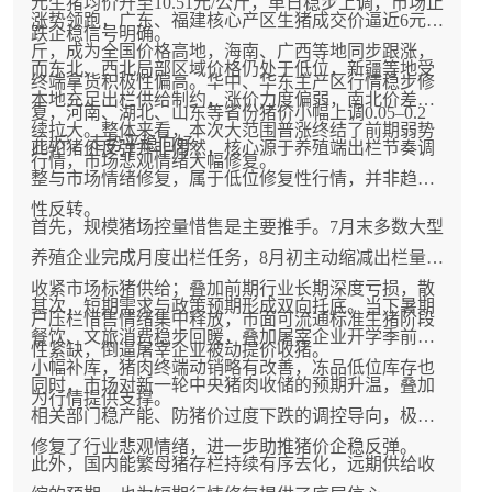
元生猪均价升至10.51元/公斤，单日稳步上调，市场止
涨势领跑，广东、福建核心产区生猪成交价逼近6元/
跌企稳信号明确。
斤，成为全国价格高地，海南、广西等地同步跟涨，
而东北、西北局部区域价格仍处于低位，新疆等地受
终端拿货积极性偏高。华中、华东主产区行情稳步修
本地充足出栏供给制约，涨价力度偏弱，南北价差持
复，河南、湖北、山东等省份猪价小幅上调0.05–0.2
续拉大。整体来看，本次大范围普涨终结了前期弱势
元/斤，走势平稳向好。
此轮猪价反弹并非偶然，核心源于养殖端出栏节奏调
行情，市场悲观情绪大幅修复。
整与市场情绪修复，属于低位修复性行情，并非趋势
性反转。
首先，规模猪场控量惜售是主要推手。7月末多数大型
养殖企业完成月度出栏任务，8月初主动缩减出栏量，
收紧市场标猪供给；叠加前期行业长期深度亏损，散
其次，短期需求与政策预期形成双向托底。当下暑期
户压栏惜售情绪集中释放，市面可流通标准生猪阶段
餐饮、文旅消费稳步回暖，叠加屠宰企业开学季前置
性紧缺，倒逼屠宰企业被动提价收猪。
小幅补库，猪肉终端动销略有改善，冻品低位库存也
同时，市场对新一轮中央猪肉收储的预期升温，叠加
为行情提供支撑。
相关部门稳产能、防猪价过度下跌的调控导向，极大
修复了行业悲观情绪，进一步助推猪价企稳反弹。
此外，国内能繁母猪存栏持续有序去化，远期供给收