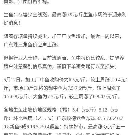
黄颡、江团价格维稳。
生鱼：存塘少全线涨，最高涨0.9元/斤生鱼市场终于迎来利
好消息！
随着存塘量持续减少，加工厂收鱼增加，最近一周以来，
广东珠三角鱼价应声上涨。
但据行业人士称，目前流通商、鱼中报价比较乱，提醒养
殖户注意鉴别信息真伪，谨慎下单避免塌订以至损失。
5月12日，加工厂中鱼收购价为6.5元/斤，较上周涨了0.4元/
斤；市场1.3斤规格的靓中鱼为7.5-7.6元/斤，较上周涨了
0.7-0.8元/斤、大鱼为7.7元/斤，较上周涨了0.8-0.9元/斤。
各地生鱼出塘价地区规格（/尾）5.4（元/斤）5.12（元/
斤）环比幅度（↗→↘）广东顺德老鱼7成6.87.5-7.6↗0.7-
0.8新鱼6成6.16.5↗0.4鳜鱼：持续好市，最高涨3元/斤五一