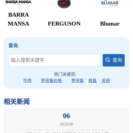
度平缓，冻品库存维持一定水平。终端需求没有全
BARRA
面回暖，多数屠宰企业缺少主动高价抢猪动力，仅
MANSA
FERGUSON
Blumar
局部货源偏紧区域出现小幅上涨，无法带动全国普
涨。
查询
3、区域出栏节奏差异造成行情分化
查询
上涨区域：黑龙江养殖户错峰出栏、压栏观望，市
场可售肥猪偏少；下跌区域：山西、西北部分养殖
热门关键词：
户借短期修复窗口集中出栏，短期供给小幅宽松；
牛肉
罗非鱼价格
罗非鱼
鱿鱼
关税
持平区域：绝大多数省份养殖户均衡错峰出栏，供
给与终端消费双向平衡，无集中出栏、大规模抢猪
相关新闻
现象，价格保持稳定。
06
4、本轮淡季调整属于阶段性波动，产能基本面没有
2026/08
反转