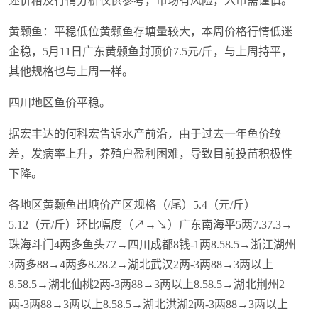
述价格及行情分析仅供参考，市场有风险，入市需谨慎。
黄颡鱼：平稳低位黄颡鱼存塘量较大，本周价格行情低迷
企稳，5月11日广东黄颡鱼封顶价7.5元/斤，与上周持平，
其他规格也与上周一样。
四川地区鱼价平稳。
据宏丰达的何科宏告诉水产前沿，由于过去一年鱼价较
差，发病率上升，养殖户盈利困难，导致目前投苗积极性
下降。
各地区黄颡鱼出塘价产区规格（/尾）5.4（元/斤）
5.12（元/斤）环比幅度（↗→↘）广东南海平5两7.37.3→
珠海斗门4两多鱼头77→四川成都8钱-1两8.58.5→浙江湖州
3两多88→4两多8.28.2→湖北武汉2两-3两88→3两以上
8.58.5→湖北仙桃2两-3两88→3两以上8.58.5→湖北荆州2
两-3两88→3两以上8.58.5→湖北洪湖2两-3两88→3两以上