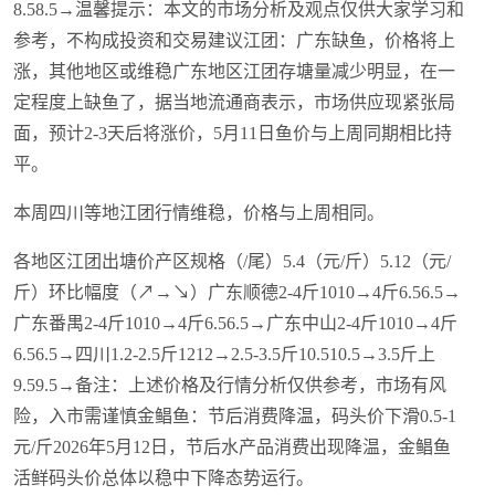
8.58.5→温馨提示：本文的市场分析及观点仅供大家学习和
参考，不构成投资和交易建议江团：广东缺鱼，价格将上
涨，其他地区或维稳广东地区江团存塘量减少明显，在一
定程度上缺鱼了，据当地流通商表示，市场供应现紧张局
面，预计2-3天后将涨价，5月11日鱼价与上周同期相比持
平。
本周四川等地江团行情维稳，价格与上周相同。
各地区江团出塘价产区规格（/尾）5.4（元/斤）5.12（元/
斤）环比幅度（↗→↘）广东顺德2-4斤1010→4斤6.56.5→
广东番禺2-4斤1010→4斤6.56.5→广东中山2-4斤1010→4斤
6.56.5→四川1.2-2.5斤1212→2.5-3.5斤10.510.5→3.5斤上
9.59.5→备注：上述价格及行情分析仅供参考，市场有风
险，入市需谨慎金鲳鱼：节后消费降温，码头价下滑0.5-1
元/斤2026年5月12日，节后水产品消费出现降温，金鲳鱼
活鲜码头价总体以稳中下降态势运行。