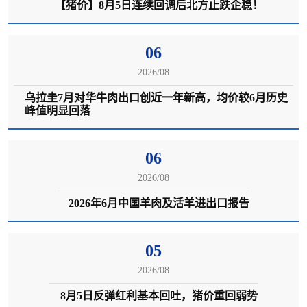
【猪价】8月5日连续回调后北方止跌企稳！
7 月中下旬持续下行行情由高温淡季消费低迷 + 前
期集中出栏共振引发。国内能繁母猪长期持续去化
06
的底层格局不变，远期生猪出栏总量稳步递减，市
2026/08
场 110kg 标准肥猪中长期库存偏紧，不存在持续深
乌拉圭7月对华牛肉出口创近一年新高，均价较6月历史
度大跌的基本面支撑。
峰值明显回落
06
8 月 4 日猪价迎来明显回调，东部、华北、东北大
2026/08
面积走弱，持续多日的修复行情告一段落。核心诱
2026年6月中国羊肉及活羊进出口报告
因是涨价带动集中出栏，叠加淡季消费疲软。短期
行情转入震荡调整，区域分化进一步加大，养殖户
05
理性安排出栏，谨慎赌反弹。
2026/08
8月5日反弹红利基本回吐，猪价重回弱势