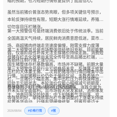
缩的预期，也为短期行情修复提供了底层信心。
虽然当前猪价普涨态势亮眼，但多项关键信号预示，
本轮反弹持续性有限，短期大涨行情难延续，养殖户
切勿盲目压栏赌涨。
第一大预警信号是终端消费依旧处于传统淡季。当前
全国高温天气持续，居民鲜肉消费意愿低迷，菜市
场、商超猪肉终端走货速度偏慢，刚需支撑力度薄
第二大预警信号是市场整体供给依旧充裕。目前能繁
弱，仅靠阶段性补库无法支撑猪价持续走高，消费短
母猪存栏去化效果尚未完全传导至商品猪出栏端，全
板始终压制行情上涨空间。
国生猪整体存栏基数偏高，市场并不缺猪。前期大量
第三大预警信号是行业亏损格局未变，反弹属于修复
压栏的大体重生猪、二次育肥猪等待行情回暖集中出
行情。当前猪粮比价仍处于偏低区间，多数养殖户依
栏，一旦猪价小幅走高，集中出栏压力将快速释放，
旧处于亏损状态，本轮涨价仅能小幅缩减亏损额度，
直接压制涨价节奏，锁定行情天花板。
整体预判，8月上旬猪价将以窄幅震荡、涨跌交替为
并未实现全面盈利。且市场暂无突发紧缺、消费爆发
主，冲高回落风险较高；中下旬随着气温回落、双节
等强势利好，单纯依靠出栏节奏调整的上涨毫无持续
前置备货启动，行情有望缓慢修复，但难现单边大
性，大概率呈现震荡反复走势。
涨。真正的趋势性上涨窗口，大概率集中在四季度消
2026/08/04
#价格行情
#猪
费旺季。