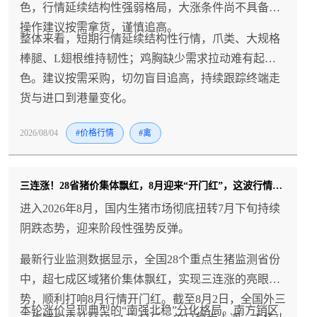
色，行情延续结构性强弱格局，大涨条件尚不具备，
操作建议按需拿货，谨慎追高。
整体来看，短期行情延续结构性行情，爪类、大规格
棒腿、L翅根维持韧性；鸡胸缺少需求拉动难有起
色。建议按需采购，切勿盲目追高，持续跟踪终端走
货与进口到港量变化。
2026/08/04
#价格行情
#禽
三连涨！28省猪价集体飘红，8月迎来“开门红”，这波行情持续多久？
进入2026年8月，国内生猪市场彻底扭转7月下旬持续
阴跌态势，迎来阶段性强势反弹。
最新行业监测数据显示，全国28个重点生猪监测省份
中，超七成区域猪价集体飘红，实现三连涨的亮眼走
势，顺利打响8月行情开门红。截至8月2日，全国外三
本轮涨价呈现典型的“南强北稳”分化格局。南方销区