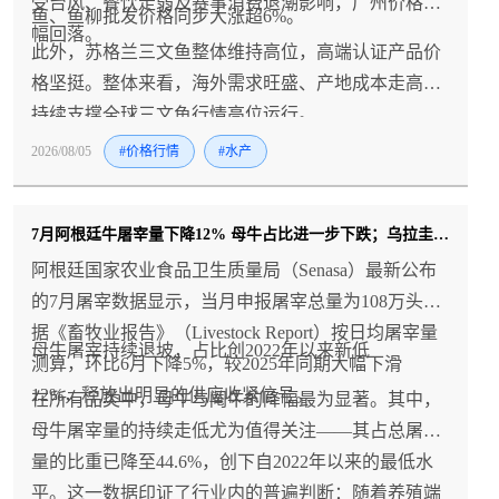
受台风、餐饮走弱及赛事消费退潮影响，广州价格小
鱼、鱼柳批发价格同步大涨超6%。
幅回落。
此外，苏格兰三文鱼整体维持高位，高端认证产品价
格坚挺。整体来看，海外需求旺盛、产地成本走高将
持续支撑全球三文鱼行情高位运行。
2026/08/05
#价格行情
#水产
7月阿根廷牛屠宰量下降12% 母牛占比进一步下跌；乌拉圭牛羊价格双双创历史新高
阿根廷国家农业食品卫生质量局（Senasa）最新公布
的7月屠宰数据显示，当月申报屠宰总量为108万头。
据《畜牧业报告》（Livestock Report）按日均屠宰量
母牛屠宰持续退坡，占比创2022年以来新低
测算，环比6月下降5%，较2025年同期大幅下滑
12%，释放出明显的供应收紧信号。
在所有品类中，母牛与阉牛的降幅最为显著。其中，
母牛屠宰量的持续走低尤为值得关注——其占总屠宰
量的比重已降至44.6%，创下自2022年以来的最低水
平。这一数据印证了行业内的普遍判断：随着养殖端