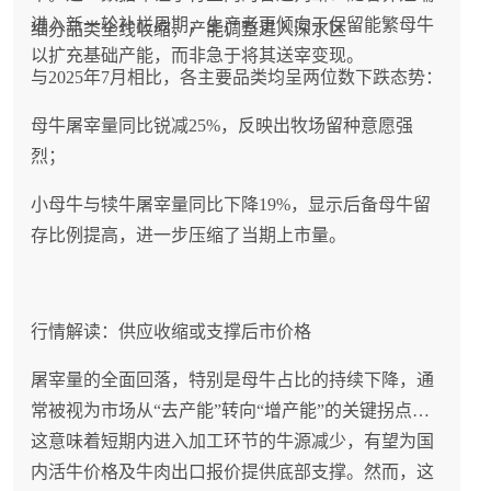
进入新一轮补栏周期，生产者更倾向于保留能繁母牛
细分品类全线收缩，产能调整进入深水区
以扩充基础产能，而非急于将其送宰变现。
与2025年7月相比，各主要品类均呈两位数下跌态势：
母牛屠宰量同比锐减25%，反映出牧场留种意愿强
烈；
小母牛与犊牛屠宰量同比下降19%，显示后备母牛留
存比例提高，进一步压缩了当期上市量。
行情解读：供应收缩或支撑后市价格
屠宰量的全面回落，特别是母牛占比的持续下降，通
常被视为市场从“去产能”转向“增产能”的关键拐点。
这意味着短期内进入加工环节的牛源减少，有望为国
内活牛价格及牛肉出口报价提供底部支撑。然而，这