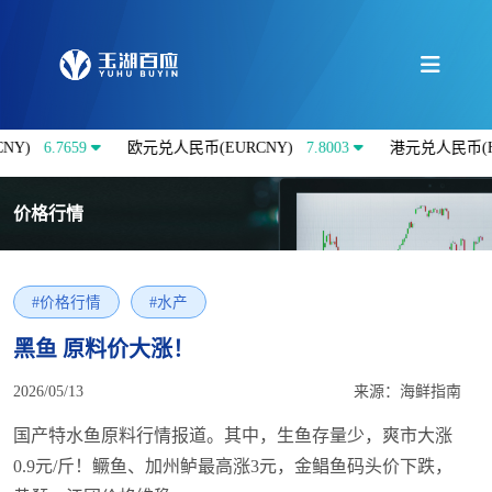
6.7659
欧元兑人民币(EURCNY)
7.8003
港元兑人民币(HKDCN
价格行情
#价格行情
#水产
黑鱼 原料价大涨！
2026/05/13
来源：海鲜指南
国产特水鱼原料行情报道。其中，生鱼存量少，爽市大涨
0.9元/斤！鳜鱼、加州鲈最高涨3元，金鲳鱼码头价下跌，