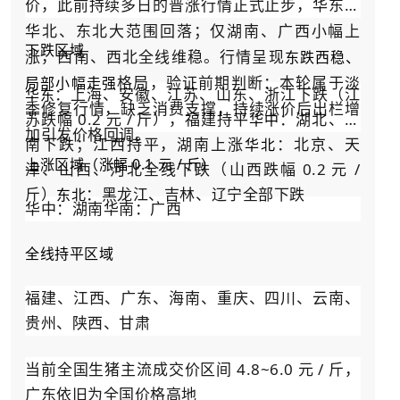
价，此前持续多日的普涨行情正式止步，华东、
华北、东北大范围回落；仅湖南、广西小幅上
下跌区域
涨，西南、西北全线维稳。行情呈现
东跌西稳、
格局，验证前期判断：本轮属于淡
局部小幅走强
：上海、安徽、江苏、山东、浙江下跌（江
华东
季修复行情，缺乏消费支撑，持续涨价后出栏增
苏跌幅 0.2 元 / 斤），福建持平
：湖北、河
华中
加引发价格回调。
南下跌；江西持平，湖南上涨
：北京、天
华北
上涨区域（涨幅 0.1 元 / 斤）
津、山西、河北全线下跌（山西跌幅 0.2 元 /
斤）
：黑龙江、吉林、辽宁全部下跌
东北
华中：湖南华南：广西
全线持平区域
福建、江西、广东、海南、重庆、四川、云南、
贵州、陕西、甘肃
当前全国生猪主流成交价区间 4.8~6.0 元 / 斤，
广东依旧为全国价格高地