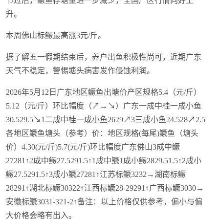
节过后，鳜鱼存塘量进一步减少，全国产区行情向好上
升。
本周佛山标鳜最高涨3元/斤。
据了解五一假期结束后，养户出鱼积极性尚可，近期广东
天气不稳定，警惕塘头病害发作侵蚀利润。
2026年5月12日广东地区鳜鱼出塘价产区规格5.4（元/斤）
5.12（元/斤）环比幅度（↗→↘）广东一成中桂一成小鱼
30.529.5↘1二成中桂一成小鱼2629↗3三成小鱼24.528↗2.5
各地区鳜鱼塘头（参考）价：地区规格(每尾)鳜鱼（塘头
价）4.30(元/斤)5.7(元/斤)环比幅度广东佛山3成中鳜
27281↑2成中鳜27.5291.5↑1成中鳜1成小鳜2829.51.5↑2成小
鳜27.5291.5↑3成小鳜27281↑江苏标鳜3232→湖南标鳜
28291↑湖北标鳜30322↑江西标鳜28-29291↑广西标鳜3030→
安徽标鳜3031-321-2↑备注：以上价格仅供参考，偏小与偏
大价格会略有出入。