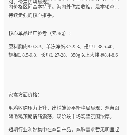
和，价差优势显现。
内价格区间基本持平。海内外供给收缩，是本轮鸡爪
持续走强的核心推手。
核心单品出厂参考（元 /kg）：
原料胸肉8.0-8.3、单冻净胸8.7-9.3、翅中L 38.5-40、
翅根L 8.5-9.8、长爪L 27-28、350g以上大排腿8.4-8.6
家禽方面价格：
毛鸡收购压力上升，出栏端紧平衡格局显现；鸡苗跟
随毛鸡预期情绪震荡，现阶段市场观望氛围浓厚。
短期行业利好集中在鸡副产品，鸡胸需求暂无明显起