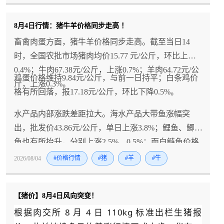
8月4日行情：猪牛羊价格同步走高 ！
畜禽肉蛋方面，猪牛羊价格同步走高。截至当日14
时，全国农批市场猪肉均价15.77 元/公斤，环比上涨
0.4%；牛肉67.38元/公斤，上涨0.7%；羊肉64.72元/公
鸡蛋价格维持9.84元/公斤，与前一日持平；白条鸡价
斤，上涨0.3%。
格有所回落，报17.18元/公斤，环比下降0.5%。
水产品内部涨跌差距拉大。海水产品大带鱼涨幅突
出，批发价43.86元/公斤，单日上涨3.8%；鲤鱼、鲫
鱼也有所抬升，分别上涨2.5%、0.5%；而白鲢鱼价格
走弱，环比下降3.2%。
2026/08/04
#价格行情
#猪
#羊
#牛
【猪价】8月4日风向突变！
根据肉交所 8 月 4 日 110kg 标准出栏生猪报