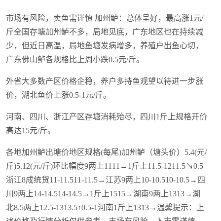
市场有风险，卖鱼需谨慎 加州鲈：总体呈好，最高涨1元/
斤全国存塘加州鲈不多，局地见底，广东地区也在持续减
少，但近日高温，局地鱼塘发病增多，养殖户出鱼心切，
广东佛山鲈各规格比上周小跌0.5元/斤。
外省大多数产区价格企稳，养户多持鱼观望以待进一步涨
价，湖北鱼价上涨0.5-1元/斤。
河南、四川、浙江产区存塘消耗殆尽，四川1斤上规格开价
高达15元/斤。
各地加州鲈出塘价地区规格(每尾)加州鲈（塘头价）5.4(元/
斤)5.12(元/斤)环比幅度9两上1111→1斤上11.5-1211.5↘0.5
浙江8成统货11-11.511-11.5→江苏9两上10-10.510-10.5→四
川9两上14-14.514-14.5→1斤上1515→湖南9两上1313→湖
北8.5两上12.5-1313.5↑0.5-1河南1斤上1313→温馨提示：上