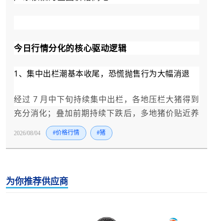
今日行情分化的核心驱动逻辑
1、集中出栏潮基本收尾，恐慌抛售行为大幅消退
经过 7 月中下旬持续集中出栏，各地压栏大猪得到
充分消化；叠加前期持续下跌后，多地猪价贴近养
殖盈亏平衡线，散户不愿在低位大量清栏，市场流
2026/08/04
#价格行情
#猪
通生猪供给不再持续放量，奠定止跌筑底基础。
2、高温淡季持续压制终端消费，难以形成大范围普
涨行情
为你推荐供应商
全国大范围高温天气延续，居民生鲜采购、夜市餐
饮、熟食加工需求整体偏弱，屠宰企业白条出库速