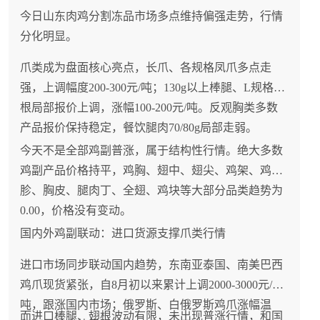
今日山东肉鸡分割冻品市场多点维持偏强走势，行情
分化明显。
爪类成为盘面核心亮点，长爪、各规格凤爪多点走
强，上调幅度200-300元/吨；130g以上棒腿、L规格翅
根局部报价上调，涨幅100-200元/吨。反观胸类多数
产品报价保持稳定，餐饮腿肉70/80g局部走弱。
今天不是全部鸡副普涨，属于结构性行情。绝大多数
鸡副产品价格持平，鸡胸、翅中、翅尖、鸡架、鸡
胗、胸皮、腿肉丁、全翅、鸡块等大部分品类趋势为
0.00，价格没有变动。
国内外鸡副联动：进口货源支撑爪类行情
进口市场同步联动国内趋势，东南亚泰国、南美巴西
鸡爪现货紧张，自8月初以来累计上调2000-3000元/
吨，跟涨国内市场；俄罗斯、白俄罗斯鸡爪涨幅温
而进口棒腿、翅根波动有限，未出现普涨行情，和国