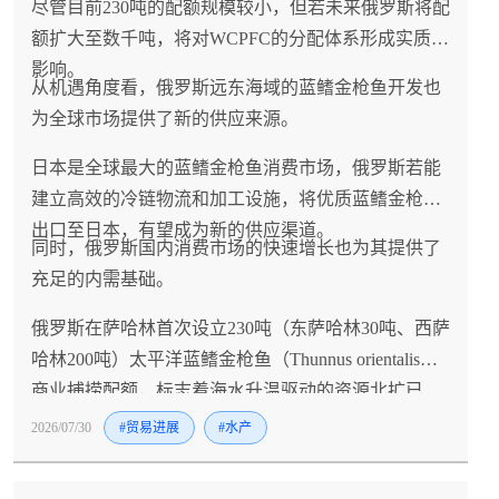
尽管目前230吨的配额规模较小，但若未来俄罗斯将配
额扩大至数千吨，将对WCPFC的分配体系形成实质性
影响。
从机遇角度看，俄罗斯远东海域的蓝鳍金枪鱼开发也
为全球市场提供了新的供应来源。
日本是全球最大的蓝鳍金枪鱼消费市场，俄罗斯若能
建立高效的冷链物流和加工设施，将优质蓝鳍金枪鱼
出口至日本，有望成为新的供应渠道。
同时，俄罗斯国内消费市场的快速增长也为其提供了
充足的内需基础。
俄罗斯在萨哈林首次设立230吨（东萨哈林30吨、西萨
哈林200吨）太平洋蓝鳍金枪鱼（Thunnus orientalis）
商业捕捞配额，标志着海水升温驱动的资源北扩已
从"偶发现象"正式转化为"制度性产业机会"，2025年
2026/07/30
#贸易进展
#水产
休闲渔获已超6吨（平均体重142公斤）且2026年捕捞
季提前约一个月开始的数据充分印证了这一趋势，而