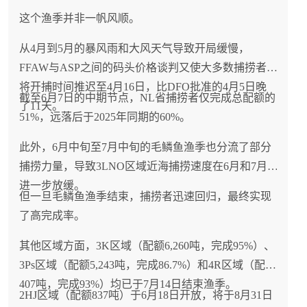
这个渔季并非一帆风顺。
从4月到5月的暴风雨和大风天气导致开局缓慢，
FFAW与ASP之间的码头价格谈判又使大多数捕捞者
将开捕时间推迟至4月16日，比DFO批准的4月5日晚
截至6月7日的中期节点，NL省捕捞者仅完成总配额的
了11天。
51%，远落后于2025年同期的60%。
此外，6月中旬至7月中旬的毛鳞鱼渔季也分流了部分
捕捞力量，导致3LNO区域近海捕捞速度在6月和7月
进一步放缓。
但一旦毛鳞鱼渔季结束，捕捞者迅速回归，最终实现
了高完成率。
其他区域方面，3K区域（配额6,260吨，完成95%）、
3Ps区域（配额5,243吨，完成86.7%）和4R区域（配额
407吨，完成93%）均已于7月14日结束渔季。
2HJ区域（配额837吨）于6月18日开放，将于8月31日