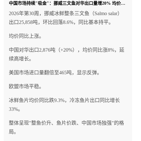
中国市场持续"吸金"：挪威三文鱼对华出口量增20% 均价涨8%
俄罗斯于2024年6月立法变更后的单边TAC权力（非
WCPFC成员、不受其分配规则约束）更使其在蓝鳍金
2026年第30周，挪威冰鲜整条三文鱼（Salmo salar）
枪鱼国际管理体系中占据了独特的"独立玩家"地位；
出口25,858吨，环比回落8.6%，同比基本持平。
尽管目前230吨配额规模较小，但俄罗斯国内消费市场
均价同比上涨。
的爆发式增长（2025年零售端金枪鱼销量+65%、销售
额+75%，进口量达32,000吨）为本土开发提供了充足
中国对华出口2,876吨（+20%），均价同比涨8%，延
的内需基础，而太平洋蓝鳍金枪鱼总资源量约15万吨
续高增长。
（SSB 23.2%未开发水平、已超20%重建目标）的健康
美国市场进口量翻倍至465吨，显示反弹。
状况也为适度开发提供了科学依据；对中国从业者而
言，短期应关注俄罗斯蓝鳍金枪鱼作为新供应来源的
欧盟市场平稳。
潜力及其与日本的巨大价差所蕴含的贸易机会，中长
冰鲜鱼片均价同比跌9.3%，冷冻鱼片出口同比增长
期则需密切关注WCPFC对俄罗斯单边行动的反应以及
33%。
可能引发的金枪鱼管理规则重构，在这场气候变化驱
动的全球渔业版图重塑中做好应对预案。
整体呈现"整鱼价升、鱼片价跌、中国市场独强"的格
局。