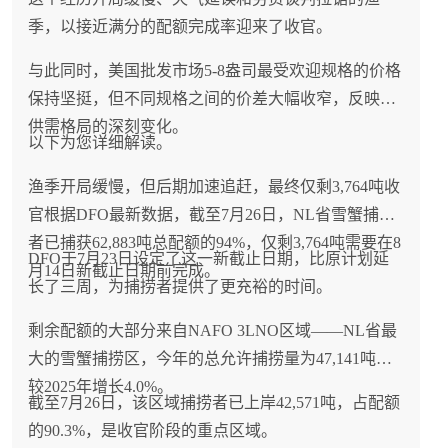
季，以接近满分的配额完成率迎来了收官。
与此同时，美国批发市场5-8盎司最受欢迎规格的价格
保持坚挺，但不同规格之间的价差大幅收窄，反映出
供需格局的深刻变化。
以下为您详细解读。
渔季开局缓慢，但后期加速追赶，最终仅剩3,764吨收
官根据DFO最新数据，截至7月26日，NL省雪蟹捕捞
者已捕获62,883吨总配额的94%，仅剩3,764吨需要在8
DFO于7月23日设定了这一新截止日期，比原计划延
月14日新截止日期前完成。
长了三周，为捕捞者提供了更充裕的时间。
剩余配额的大部分来自NAFO 3LNO区域——NL省最
大的雪蟹捕捞区，今年的总允许捕捞量为47,141吨，
较2025年增长4.0%。
截至7月26日，该区域捕捞者已上岸42,571吨，占配额
的90.3%，是收官阶段的重点区域。