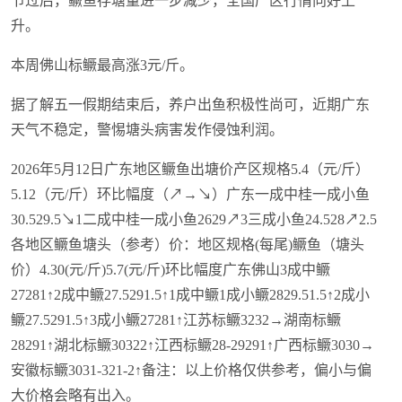
节过后，鳜鱼存塘量进一步减少，全国产区行情向好上
升。
本周佛山标鳜最高涨3元/斤。
据了解五一假期结束后，养户出鱼积极性尚可，近期广东
天气不稳定，警惕塘头病害发作侵蚀利润。
2026年5月12日广东地区鳜鱼出塘价产区规格5.4（元/斤）
5.12（元/斤）环比幅度（↗→↘）广东一成中桂一成小鱼
30.529.5↘1二成中桂一成小鱼2629↗3三成小鱼24.528↗2.5
各地区鳜鱼塘头（参考）价：地区规格(每尾)鳜鱼（塘头
价）4.30(元/斤)5.7(元/斤)环比幅度广东佛山3成中鳜
27281↑2成中鳜27.5291.5↑1成中鳜1成小鳜2829.51.5↑2成小
鳜27.5291.5↑3成小鳜27281↑江苏标鳜3232→湖南标鳜
28291↑湖北标鳜30322↑江西标鳜28-29291↑广西标鳜3030→
安徽标鳜3031-321-2↑备注：以上价格仅供参考，偏小与偏
大价格会略有出入。