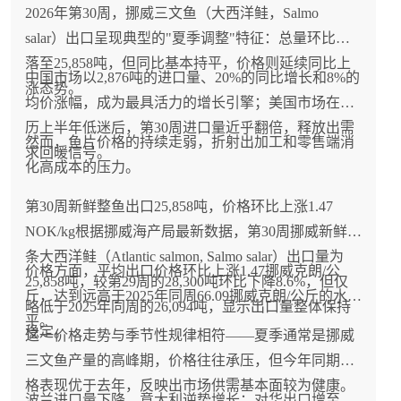
2026年第30周，挪威三文鱼（大西洋鲑，Salmo
salar）出口呈现典型的"夏季调整"特征：总量环比回
落至25,858吨，但同比基本持平，价格则延续同比上
中国市场以2,876吨的进口量、20%的同比增长和8%的
涨态势。
均价涨幅，成为最具活力的增长引擎；美国市场在经
历上半年低迷后，第30周进口量近乎翻倍，释放出需
然而，鱼片价格的持续走弱，折射出加工和零售端消
求回暖信号。
化高成本的压力。
第30周新鲜整鱼出口25,858吨，价格环比上涨1.47
NOK/kg根据挪威海产局最新数据，第30周挪威新鲜整
条大西洋鲑（Atlantic salmon, Salmo salar）出口量为
价格方面，平均出口价格环比上涨1.47挪威克朗/公
25,858吨，较第29周的28,300吨环比下降8.6%，但仅
斤，达到远高于2025年同周66.09挪威克朗/公斤的水
略低于2025年同周的26,094吨，显示出口量整体保持
平。
稳定。
这一价格走势与季节性规律相符——夏季通常是挪威
三文鱼产量的高峰期，价格往往承压，但今年同期价
格表现优于去年，反映出市场供需基本面较为健康。
波兰进口量下降，意大利逆势增长；对华出口增至