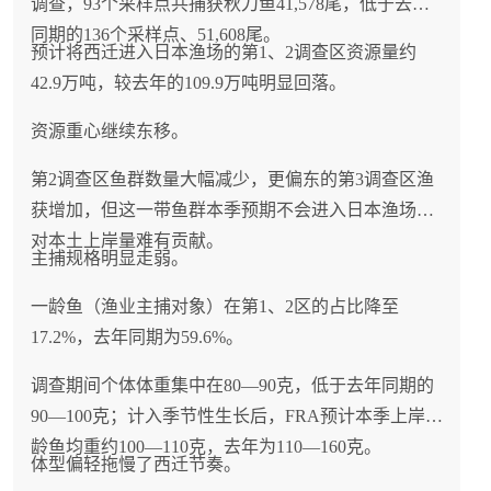
调查，93个采样点共捕获秋刀鱼41,578尾，低于去年
及挪威海产局加大中国市场投入带来的渠道和品牌机
同期的136个采样点、51,608尾。
预计将西迁进入日本渔场的第1、2调查区资源量约
遇，而挪威三文鱼产业在全球供应持续增长（H1出口
42.9万吨，较去年的109.9万吨明显回落。
量+8%）与价格承压（YTD价格-4.6%）的矛盾中，能
否通过中国市场的高增长和产品结构优化实现"量价齐
资源重心继续东移。
升"，将是2026年下半年及2027年的核心观察指标。
第2调查区鱼群数量大幅减少，更偏东的第3调查区渔
获增加，但这一带鱼群本季预期不会进入日本渔场，
对本土上岸量难有贡献。
主捕规格明显走弱。
一龄鱼（渔业主捕对象）在第1、2区的占比降至
17.2%，去年同期为59.6%。
调查期间个体体重集中在80—90克，低于去年同期的
90—100克；计入季节性生长后，FRA预计本季上岸一
龄鱼均重约100—110克，去年为110—160克。
体型偏轻拖慢了西迁节奏。