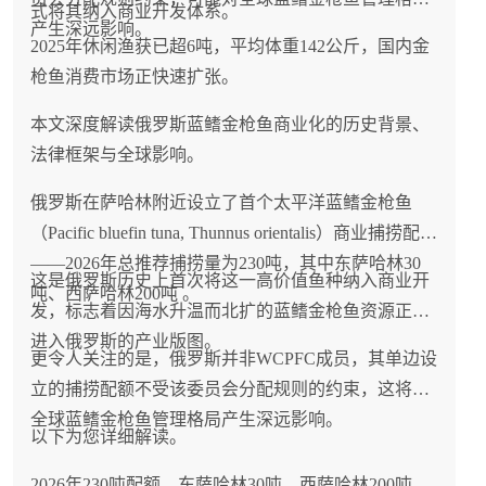
年将降至"接近历史最低"，FFAW已呼吁改变评估模
式将其纳入商业开发体系。
产生深远影响。
型并批评其预测存在过往失误，这使得未来配额面临
2025年休闲渔获已超6吨，平均体重142公斤，国内金
缩减压力，而阿拉斯加雪蟹在2022年崩溃后仍在缓慢
枪鱼消费市场正快速扩张。
恢复（2025-26季TAC约4,218吨，远低于历史水
本文深度解读俄罗斯蓝鳍金枪鱼商业化的历史背景、
平），短期内难以填补加拿大可能的供应缺口；对中
法律框架与全球影响。
国雪蟹进口商而言，2025年加拿大对华出口1,320吨
（价值2,080万美元）的规模仍有增长空间，但应密切
俄罗斯在萨哈林附近设立了首个太平洋蓝鳍金枪鱼
关注DFO与FFAW关于资源评估模型改进的讨论以及
（Pacific bluefin tuna, Thunnus orientalis）商业捕捞配额
2027年配额设定，提前做好采购规划，同时关注俄罗
——2026年总推荐捕捞量为230吨，其中东萨哈林30
这是俄罗斯历史上首次将这一高价值鱼种纳入商业开
斯、挪威等替代产地的供应机会，以在全球雪蟹供应
吨、西萨哈林200吨 。
发，标志着因海水升温而北扩的蓝鳍金枪鱼资源正式
格局从"阿拉斯加崩溃、加拿大填补"向"双支柱均面临
进入俄罗斯的产业版图。
压力"转变的背景下保持供应链韧性。
更令人关注的是，俄罗斯并非WCPFC成员，其单边设
立的捕捞配额不受该委员会分配规则的约束，这将对
全球蓝鳍金枪鱼管理格局产生深远影响。
以下为您详细解读。
2026年230吨配额，东萨哈林30吨、西萨哈林200吨，