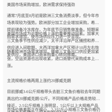
美国市场采购增加，欧洲需求保持强劲
通常7月底至8月初是欧洲三文鱼消费淡季，但今年市
场表现较为强势。欧洲部分加工企业增加采购，希望
提前储备冷冻库存，为年底节日销售做准备。短期采
美国市场成为近期价格上涨的重要推动因素。加拿大
购需求增加，使市场供应压力进一步显现。
三文鱼季节性供应减少，太平洋沿岸产区捕捞和养殖
供应进入间歇期，大西洋加拿大产区预计10月左右恢
随着欧洲市场需求增加，挪威三文鱼出口供应更加紧
复供应，美国进口商采购重心转向挪威。
张，空运资源也出现收紧，进口商替代采购成本上
涨。
主流规格价格两周上涨约20挪威克朗
目前挪威3-6公斤规格带头去脏三文鱼价格较去年同期
高出约20挪威克朗/公斤。不同规格产品价格走势较为
接近，2-5公斤规格上涨明显，5公斤以上大规格产品
市场价格差距正在缩小，2-3公斤小规格三文鱼价格仍