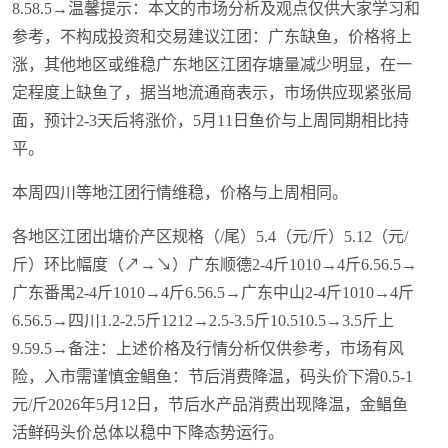
8.58.5→温馨提示：本文的市场分析及观点仅供大家学习和
参考，不构成投资和交易建议江团：广东缺鱼，价格将上
涨，其他地区或维稳广东地区江团存塘量减少明显，在一
定程度上缺鱼了，据当地流通商表示，市场供应现紧张局
面，预计2-3天后将涨价，5月11日鱼价与上周同期相比持
平。
本周四川等地江团行情维稳，价格与上周相同。
各地区江团出塘价产区规格（/尾）5.4（元/斤）5.12（元/
斤）环比幅度（↗→↘）广东顺德2-4斤1010→4斤6.56.5→
广东番禺2-4斤1010→4斤6.56.5→广东中山2-4斤1010→4斤
6.56.5→四川1.2-2.5斤1212→2.5-3.5斤10.510.5→3.5斤上
9.59.5→备注：上述价格及行情分析仅供参考，市场有风
险，入市需谨慎金鲳鱼：节后消费降温，码头价下滑0.5-1
元/斤2026年5月12日，节后水产品消费出现降温，金鲳鱼
活鲜码头价总体以稳中下降态势运行。