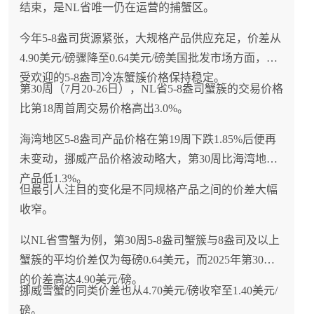
结束，是NL省唯一仍在运营的捕蟹区。
今年5-8盎司货源紧张，大规格产品供应充足，价差从
4.90美元/磅骤降至0.64美元/磅美国批发市场方面，最
受欢迎的5-8盎司冷冻蟹簇价格保持稳定。
第30周（7月20-26日），NL省5-8盎司蟹簇的交易价格
比第18周首周交易价格高出3.0%。
海湾地区5-8盎司产品价格在第19周下跌1.85%后便再
未变动，挪威产品价格波动略大，第30周比海湾地区
产品低1.3%。
但最引人注目的变化是不同规格产品之间的价差大幅
收窄。
以NL省雪蟹为例，第30周5-8盎司蟹簇与8盎司及以上
蟹簇的平均价差仅为每磅0.64美元，而2025年第30周
的价差高达4.90美元/磅。
挪威雪蟹的同类价差也从4.70美元/磅收窄至1.40美元/
磅。