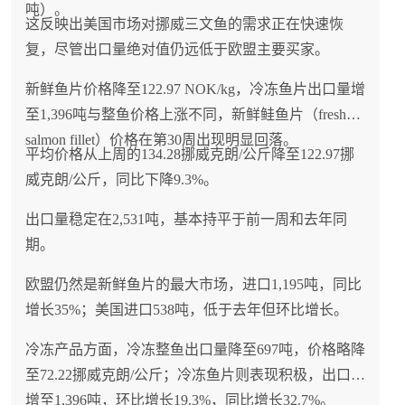
吨）。
这反映出美国市场对挪威三文鱼的需求正在快速恢
复，尽管出口量绝对值仍远低于欧盟主要买家。
新鲜鱼片价格降至122.97 NOK/kg，冷冻鱼片出口量增
至1,396吨与整鱼价格上涨不同，新鲜鲑鱼片（fresh
salmon fillet）价格在第30周出现明显回落。
平均价格从上周的134.28挪威克朗/公斤降至122.97挪
威克朗/公斤，同比下降9.3%。
出口量稳定在2,531吨，基本持平于前一周和去年同
期。
欧盟仍然是新鲜鱼片的最大市场，进口1,195吨，同比
增长35%；美国进口538吨，低于去年但环比增长。
冷冻产品方面，冷冻整鱼出口量降至697吨，价格略降
至72.22挪威克朗/公斤；冷冻鱼片则表现积极，出口量
增至1,396吨，环比增长19.3%，同比增长32.7%。