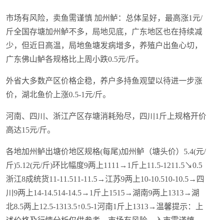
市场有风险，卖鱼需谨慎 加州鲈：总体呈好，最高涨1元/
斤全国存塘加州鲈不多，局地见底，广东地区也在持续减
少，但近日高温，局地鱼塘发病增多，养殖户出鱼心切，
广东佛山鲈各规格比上周小跌0.5元/斤。
外省大多数产区价格企稳，养户多持鱼观望以待进一步涨
价，湖北鱼价上涨0.5-1元/斤。
河南、四川、浙江产区存塘消耗殆尽，四川1斤上规格开价
高达15元/斤。
各地加州鲈出塘价地区规格(每尾)加州鲈（塘头价）5.4(元/
斤)5.12(元/斤)环比幅度9两上1111→1斤上11.5-1211.5↘0.5
浙江8成统货11-11.511-11.5→江苏9两上10-10.510-10.5→四
川9两上14-14.514-14.5→1斤上1515→湖南9两上1313→湖
北8.5两上12.5-1313.5↑0.5-1河南1斤上1313→温馨提示：上