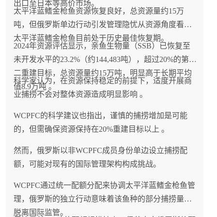
出口至日本等高价市场。
太平洋蓝鳍金枪鱼资源恢复良好，总资源量约15万
吨，但俄罗斯单边行动引发管理隐忧从资源角度看，
太平洋蓝鳍金枪鱼目前处于历史最佳恢复期。
2024年资源评估显示，亲鱼生物量（SSB）已恢复至
未开发水平的23.2%（约144,483吨），超过20%的第
二重建目标，总资源量约15万吨，明显高于长期平均
科学家认为，在资源保持稳定的前提下，适度开展商
值8.9万吨 。
业捕捞不会对整体资源造成明显影响 。
WCPFC的科学建议也指出，谨慎的捕捞增加是可能
的，但需确保资源保持在20%重建目标以上 。
然而，俄罗斯以非WCPFC成员身份单边设立捕捞配
额，可能对现有的国际管理架构构成挑战。
WCPFC通过统一配额分配来协调太平洋蓝鳍金枪鱼管
理，俄罗斯的独立行动意味着该鱼种的部分捕捞量将
脱离国际监管。