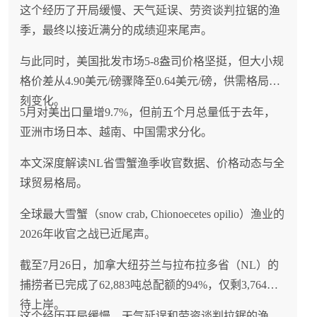
这个经历了开局缓慢、天气延误、劳资谈判拉锯的渔
季，最终以接近满分的成绩迎来尾声。
与此同时，美国批发市场5-8盎司价格坚挺，但大小规
格价差从4.90美元/磅骤降至0.64美元/磅，供需格局深
刻变化。
5月对美出口量增9.7%，但前五个月总量低于去年，
亚洲市场日本、越南、中国需求分化。
本文深度解读NL省雪蟹渔季收官数据、价格动态与全
球贸易格局。
全球最大雪蟹（snow crab, Chionoecetes opilio）渔业的
2026年收官之战已近尾声。
截至7月26日，加拿大纽芬兰与拉布拉多省（NL）的
捕捞者已完成了62,883吨总配额的94%，仅剩3,764吨
待上岸。
这个经历开局缓慢、天气延误和劳资谈判拉锯的渔