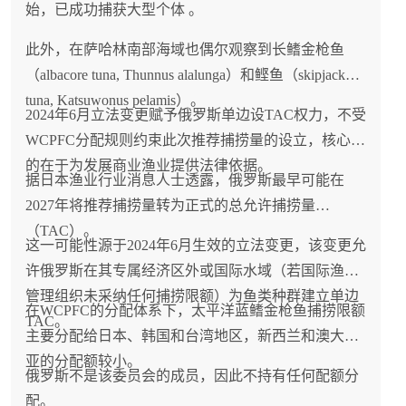
始，已成功捕获大型个体 。
此外，在萨哈林南部海域也偶尔观察到长鳍金枪鱼
（albacore tuna, Thunnus alalunga）和鲣鱼（skipjack
tuna, Katsuwonus pelamis）。
2024年6月立法变更赋予俄罗斯单边设TAC权力，不受
WCPFC分配规则约束此次推荐捕捞量的设立，核心目
的在于为发展商业渔业提供法律依据。
据日本渔业行业消息人士透露，俄罗斯最早可能在
2027年将推荐捕捞量转为正式的总允许捕捞量
（TAC）。
这一可能性源于2024年6月生效的立法变更，该变更允
许俄罗斯在其专属经济区外或国际水域（若国际渔业
管理组织未采纳任何捕捞限额）为鱼类种群建立单边
在WCPFC的分配体系下，太平洋蓝鳍金枪鱼捕捞限额
TAC。
主要分配给日本、韩国和台湾地区，新西兰和澳大利
亚的分配额较小。
俄罗斯不是该委员会的成员，因此不持有任何配额分
配。