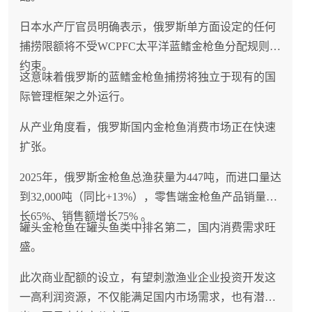
日本水产厅官员明确表示，俄罗斯单方面设定的任何
捕捞限额将不受WCPFC太平洋蓝鳍金枪鱼分配规则的
约束。
这意味着俄罗斯的蓝鳍金枪鱼捕捞将独立于现有的国
际管理框架之外运行。
从产业角度看，俄罗斯国内金枪鱼消费市场正在快速
扩张。
2025年，俄罗斯金枪鱼总渔获量为447吨，而进口量达
到32,000吨（同比+13%），零售端金枪鱼产品销量增
长65%、销售额增长75% 。
罐头金枪鱼在罐头鱼类中排名第二，国内消费需求旺
盛。
此次商业配额的设立，有望刺激渔业企业投资开发这
一高利润资源，不仅能满足国内市场需求，也有潜力