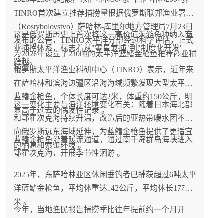
TINRO首次建立推荐捕捞量根据俄罗斯联邦渔业署
（Rosrybolovstvo）萨哈林-库里尔地方管理局7月23日
这是俄罗斯历史上首次将这一高价值洄游鱼种纳入商
发布的公告，TINRO太平洋分部经过科学评估，正式
业捕捞体系，标志着从"零星兼捕"到"制度化开发"的
为2026年设立了230吨的太平洋蓝鳍金枪鱼推荐商业捕
跨越。
捞量 。
俄罗斯太平洋渔业科研中心（TINRO）表示，近年来
在萨哈林和滨海边疆区沿海海域频繁发现大型太平洋
蓝鳍金枪鱼，个体长度可达2米，体重约150公斤，明
这一变化主要与海洋环境变化有关：随着日本海北部
显高于过去的偶发性记录 。
和鄂霍次克海持续升温，改造后的亚热带暖水团不断
向俄罗斯远东海域延伸，为蓝鳍金枪鱼提供了更适宜
蓝鳍金枪鱼沿着暖流通道，通过南千岛群岛海峡进入
的栖息和索饵环境 。
鄂霍次克海，开展季节性洄游 。
2025年，东萨哈林亚区休闲垂钓者已捕获超过6吨太平
洋蓝鳍金枪鱼，平均体重达142公斤，平均体长177厘
米 。
今年，当地渔民报告捕捞季比往年提前约一个月开