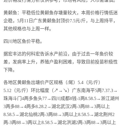
述价格及行情分析仅供参考，市场有风险，入市需谨慎。
黄颡鱼：平稳低位黄颡鱼存塘量较大，本周价格行情低迷
企稳，5月11日广东黄颡鱼封顶价7.5元/斤，与上周持平，
其他规格也与上周一样。
四川地区鱼价平稳。
据宏丰达的何科宏告诉水产前沿，由于过去一年鱼价较
差，发病率上升，养殖户盈利困难，导致目前投苗积极性
下降。
各地区黄颡鱼出塘价产区规格（/尾）5.4（元/斤）
5.12（元/斤）环比幅度（↗→↘）广东南海平5两7.37.3→
珠海斗门4两多鱼头77→四川成都8钱-1两8.58.5→浙江湖州
3两多88→4两多8.28.2→湖北武汉2两-3两88→3两以上
8.58.5→湖北仙桃2两-3两88→3两以上8.58.5→湖北荆州2
两-3两88→3两以上8.58.5→湖北洪湖2两-3两88→3两以上