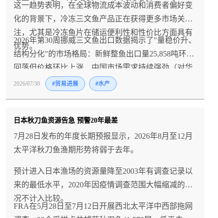
这一趋势表明，在全球物流成本波动和消费者偏好变
化的背景下，冷冻三文鱼产品正在获得更多市场关
注，尤其是冷冻鱼片在储运便利性和性价比方面具有
2026年第30周挪威三文鱼出口数据揭示了"量稳价升、
优势。
结构分化"的市场格局：新鲜整鱼出口量25,858吨环比
回落但价格环比上涨，中国市场需求持续强劲（对华
出口2,876吨，同比增长20.3%，价格81.27 NOK/kg显
2026/07/30
#贸易进展
#水产
著高于整体均价），美国进口量近乎翻倍，而欧盟市
场（尤其是波兰）进口量下降，新鲜鱼片价格承压
日本秋刀鱼资源告急 预警20年最差
（同比-9.3%），冷冻鱼片出口量同比大增32.7%——
这些数据共同勾勒出挪威三文鱼产业正在进行的战略
7月28日发布的年度长期预报显示，2026年8月至12月
调整：从"欧洲依赖"向"全球多元化"转型，从"整鱼为
太平洋秋刀鱼渔期形势将弱于去年。
主"向"冷冻加工品并重"升级，中国作为全球第二大市
预计进入日本渔场的资源量降至2003年有调查记录以
场正在成为增长的核心引擎（2026年1-5月对华出口量
来的最低水平，2020年因疫情调查范围大幅缩减的情
+55%，家庭消费占比60%）；对中国进口商而言，短
况不计入比较。
期应把握价格相对稳定的窗口期锁定量价，长期则需
FRA在5月28日至7月12日开展西北太平洋中西部拖网
关注挪威三文鱼产品结构向冷冻鱼片倾斜的趋势，以