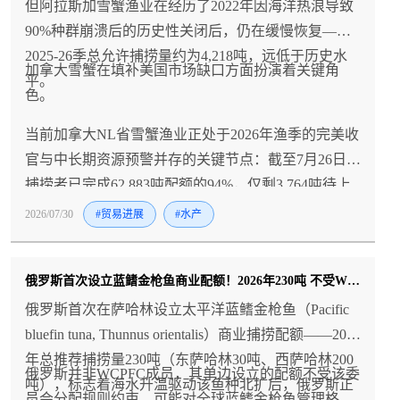
但阿拉斯加雪蟹渔业在经历了2022年因海洋热浪导致
90%种群崩溃后的历史性关闭后，仍在缓慢恢复——
2025-26季总允许捕捞量约为4,218吨，远低于历史水
加拿大雪蟹在填补美国市场缺口方面扮演着关键角
平。
色。
当前加拿大NL省雪蟹渔业正处于2026年渔季的完美收
官与中长期资源预警并存的关键节点：截至7月26日，
捕捞者已完成62,883吨配额的94%，仅剩3,764吨待上
岸，这个经历了开局缓慢（天气延误、劳资谈判推迟
2026/07/30
#贸易进展
#水产
开捕11天、中期毛鳞鱼渔季分流）的渔季最终以接近
满分的高完成率收官，而美国批发市场5-8盎司与8盎
俄罗斯首次设立蓝鳍金枪鱼商业配额！2026年230吨 不受WCPFC规则约束
司+规格价差从2025年的4.90美元/磅骤降至2026年的
0.64美元/磅，反映出今年5-8盎司货源紧张、大规格产
俄罗斯首次在萨哈林设立太平洋蓝鳍金枪鱼（Pacific
品供应充足的供需结构变化；然而，DFO 2026年2月
bluefin tuna, Thunnus orientalis）商业捕捞配额——2026
发布的资源评估报告显示3K区域已降级为"临界"、
年总推荐捕捞量230吨（东萨哈林30吨、西萨哈林200
俄罗斯并非WCPFC成员，其单边设立的配额不受该委
3PS区域降级为"谨慎"状态，预计可捕捞生物量到2028
吨），标志着海水升温驱动该鱼种北扩后，俄罗斯正
员会分配规则约束，可能对全球蓝鳍金枪鱼管理格局