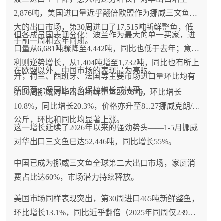
2,876吨，美国进口量近乎翻倍欧盟作为挪威三文鱼最
大的出口市场，第30周进口了17,515吨新鲜整鱼，低
但各成员国表现分化：波兰作为最大的单一买家，进
于前一周和去年同期。
口量从6,681吨骤降至4,442吨，同比也低于去年；意大
利则逆势增长，从1,404吨增至1,732吨，同比也有所上
在欧盟以外，中国市场的表现最为亮眼。
升；荷兰、西班牙、法国等主要市场进口量环比均有
所回落，但同比大多保持增长或持平。
第30周挪威对华出口新鲜整鱼2,876吨，环比增长
10.8%，同比增长20.3%，价格亦升至81.27挪威克朗/
公斤，环比和同比均显著上涨。
这一增长延续了2026年以来的强劲势头——1-5月挪威
对华出口三文鱼已达52,446吨，同比增长55%。
中国已成为挪威三文鱼全球第二大出口市场，家庭消
费占比达60%，市场潜力持续释放。
美国市场同样表现突出，第30周进口465吨新鲜整鱼，
环比增长13.1%，同比近乎翻倍（2025年同周仅239