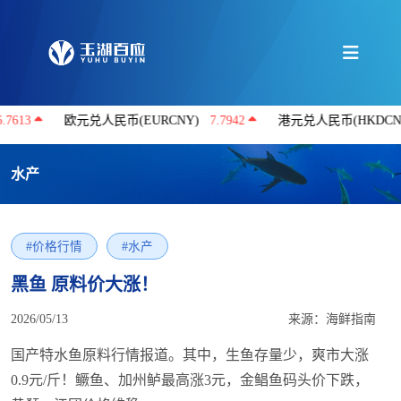
欧元兑人民币(EURCNY)
7.7942
港元兑人民币(HKDCNY)
0.862
水产
#价格行情
#水产
黑鱼 原料价大涨！
2026/05/13
来源：海鲜指南
国产特水鱼原料行情报道。其中，生鱼存量少，爽市大涨
0.9元/斤！鳜鱼、加州鲈最高涨3元，金鲳鱼码头价下跌，