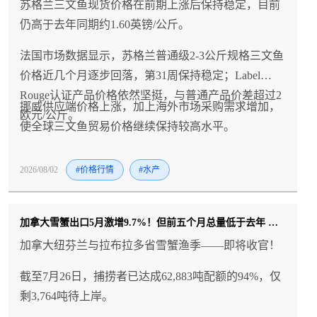
苏格兰三文鱼现货价格在前期上涨后保持稳定，目前
仍高于去年同期约1.60英镑/公斤。
法国市场数据显示，苏格兰普通级2-3公斤规格三文鱼
价格近几个月逐步回落，第31周保持稳定；Label
Rouge认证产品价格依然坚挺，与普通产品价差超过2
挪威供应端价格上涨，加上海外市场采购需求增加，
欧元/公斤。
使全球三文鱼贸易价格继续保持较高水平。
2026/08/02
#价格行情
#水产
加拿大雪蟹出口5月激增9.7%！但前五个月总量低于去年 日本进口量骤降
加拿大纽芬兰与拉布拉多省雪蟹渔季——即将收官！
截至7月26日，捕捞者已达成62,883吨配额的94%，仅
剩3,764吨待上岸。