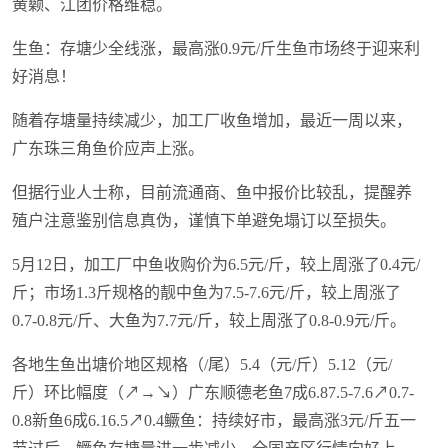
黄颡、江团价格维稳。
生鱼：存塘少全线涨，最高涨0.9元/斤生鱼市场终于迎来利
好消息！
随着存塘量持续减少，加工厂收鱼增加，最近一周以来，
广东珠三角鱼价应声上涨。
但据行业人士称，目前流通商、鱼中报价比较乱，提醒养
殖户注意鉴别信息真伪，谨慎下单避免塌订以至损失。
5月12日，加工厂中鱼收购价为6.5元/斤，较上周涨了0.4元/
斤；市场1.3斤规格的靓中鱼为7.5-7.6元/斤，较上周涨了
0.7-0.8元/斤、大鱼为7.7元/斤，较上周涨了0.8-0.9元/斤。
各地生鱼出塘价地区规格（/尾）5.4（元/斤）5.12（元/
斤）环比幅度（↗→↘）广东顺德老鱼7成6.87.5-7.6↗0.7-
0.8新鱼6成6.16.5↗0.4鳜鱼：持续好市，最高涨3元/斤五一