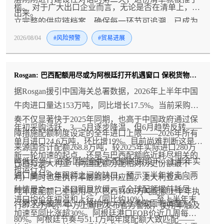
槛。 对于广大出口企业而言，无论是否在清单上，建
出来。
立完整的供应链档案、确保每一环节可追溯，已成为
必须完成的功课。
2026/08/04
#风险预警
#贸易进展
Rosgan: 巴西配额用尽或为阿根廷打开机遇窗口 保税货物延期使用明年配额谈判升温
据Rosgan援引中国海关总署数据，2026年上半年中国
牛肉进口量达153万吨，同比增长17.5%。当前采购节
奏不仅显著快于2025年同期，也高于中国政府通过保
年初采购活跃，3—5月逐步降温，但6月趋势反转——
障措施配额制度设定的全年进口上限——2026年所有
单月进口24.6万吨，环比增19%。目前尚难判断这是
来源国合计配额268.8万吨，较2025年实际进口280万
新一轮加速的起点，还是与巴西配额临近耗尽相关的
吨低约4%。在各国完全执行配额的假设下，上半年实
巴西与澳大利亚（两国配额分配相对历史份额最不
抢运行为。
进口量与全年限额之间的缺口，预示下半年将走向两
利）同时也是执行率最高的供应国。澳大利亚20.5万
种情景之一：进口明显放缓，或全球配额提前耗尽
吨年度配额已全额用尽；巴西110.6万吨配额上半年执
进口均价年初温和上行（同比约10%），至上半年末
（需求未被满足、价格抬升、商业条款面临调整）。
行87.22万吨，中方上周已发布官方警报，使用率触及
加速至同比涨超30%。阿根廷港口FOB价近几周每吨
80%。阿根廷节奏与51.1万吨年度配额大致匹配——