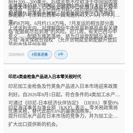
抬升200—300美元。后续走势不仅取决于中国国内需
上半年出口23.95万吨，同比增12%。乌拉圭、新西兰
值得关注的是，巴西商业端实际已使用（占用）完全
求强度，也取决于巴西作为核心供应国的策略选择。
和美国执行率低于预期，其中美国对华出口几乎归
部配额。考虑到巴西至中国海运约45天，5月下半月发
零。
运约8万吨、6月约15.8万吨，7月发运的相当部分面
上述谈判走向，对理解国际牛肉贸易新格局具有关键
临"配额耗尽后到港"的风险。近几周，有关巴西与中
意义——配额互换若落地，将为日益受配额与关税调
方就"海关保税仓授权"（允许货物延至新配额开放后
节的市场开创先例
正式入境）的谈判传闻再度升温——澳大利亚也在评
2026/08/03
#贸易进展
#牛
估类似方案。与此同时，巴西与乌拉圭等国的配额互
换谈判亦有报道，涉及约10万吨中国市场份额交换巴
西在欧盟贸易协定项下的较小配额。
印尼4类金枪鱼产品进入日本零关税时代
印尼加工金枪鱼及竹荚鱼产品进入日本市场迎来政策
利好。自2026年8月1日起，符合条件的4类加工水产品
可通过《印尼-日本经济伙伴协定》（IJEPA）享受0%
印尼海洋事务与渔业部（KKP）表示，零关税政策将
优惠关税，替代此前9.6%的最惠国税率。
提升印尼水产品在日本市场的竞争力，并为加工企业
扩大出口提供新的机会。