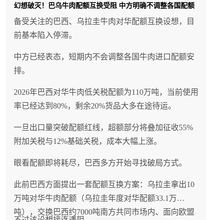
幻想破灭！巴乌牛肉配额互换受阻 中方明确不调整各国配额
备受关注的巴西、乌拉圭牛肉对华配额互换设想，目
前基本陷入停滞。
中方已经表态，短期内不会调整各国牛肉进口配额安
排。
2026年巴西对华牛肉低关税配额为110万吨，当前使用
率已经达到80%，剩余20%货品大多在途待运。
一旦出口量突破配额红线，超额部分将叠加征收55%
附加关税与12%基础关税，成本大幅上涨。
眼看配额即将耗尽，巴西多方开始寻找破局方式。
此前巴西方面提出一套配额互换方案：乌拉圭拿出10
万吨对华牛肉配额（乌拉圭年度对华配额33.1万
吨），交换巴西约7000吨南方共同市场内、面向欧盟
不过该设想接连遇阻。