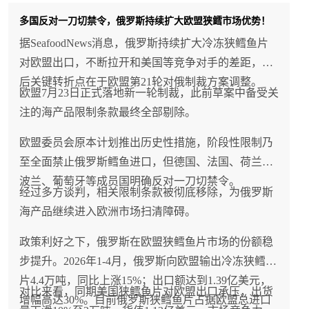
多国反对一刀切禁令，俄罗斯持续扩大欧盟狭鳕市场优势！
据SeafoodNews消息，俄罗斯持续扩大冷冻狭鳕鱼片
对欧盟出口，不断拉开和美国等竞争对手的差距，背
后关键转折点在于欧盟第21轮对俄制裁方案调整。
欧盟7月23日正式落地新一轮制裁，此前草案中备受关
注的海产品限制条款最终全部剔除。
欧盟委员会原本计划推出历史性措施，阶段性限制乃
至全面禁止俄罗斯鳕鱼进口，但德国、法国、荷兰、
波兰、葡萄牙等成员国明确反对一刀切禁令。
经过多方谈判，相关限制条款被彻底移除，为俄罗斯
海产品继续进入欧洲市场扫清障碍。
政策利好之下，俄罗斯在欧盟狭鳕鱼片市场的份额稳
步提升。2026年1-4月，俄罗斯向欧盟输出冷冻狭鳕鱼
片4.4万吨，同比上涨15%；出口额达到1.39亿美元，
对比来看，同期美国狭鳕鱼片对欧盟出口承压，出货
增幅高达30%。目前俄罗斯狭鳕鱼片占据欧盟总进口