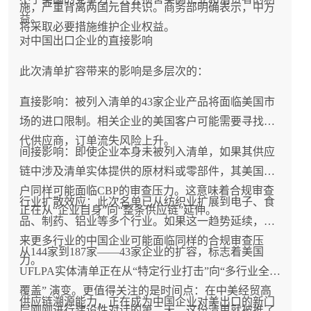
施，严重背离两国元首共识。商务部明确表示，中方
益。
将采取必要措施维护企业权益。
对中国出口企业的直接影响
此次清单扩容带来的影响是多层次的：
直接影响：被列入清单的43家企业产品将面临美国市
场的进口限制。相关企业的美国客户可能需要寻找替
代供应商，订单流失风险上升。
间接影响：即使企业本身未被列入清单，如果其供应
链中涉及清单实体提供的原材料或零部件，其美国客
户同样可能面临CBP的审查压力。这意味着合规审查
行业扩散效应：此次名单已从纺织业扩展到电子、食
正在从“企业自身”向“整条供应链”延伸。
品、制药、铝业等多个行业。如果这一趋势延续，未
来更多行业的中国企业可能面临同样的合规审查压
从144家到187家——43家企业的扩容，标志着美国
力。
UFLPA实体清单正在从“特定行业打击”向“多行业全面
覆盖” 演变。更值得关注的是时间点：在中美经贸高
供应链溯源能力，正在成为中国企业对美出口的新门
层刚刚进行建设性对话的第二天，这份清单就被推了