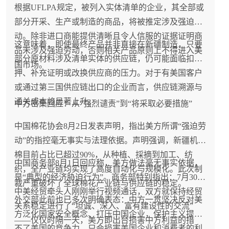
根据UFLPA规定，被列入实体清单的企业，其全部或
部分开采、生产或制造的商品，将被推定涉及强迫劳
动。除非进口商能提供清晰且令人信服的证据证明商
这意味着，即使最终产品并非直接在新疆制造，只要
品未涉及强迫劳动，否则相关产品原则上不得进入美
部分原材料涉及清单实体的供应链，仍可能面临扣
国市场。
押、补充证明或改换供应商的压力。对于有美国客户
或通过第三国供应链出口的企业而言，供应链溯源与
通关成本将显著上升。
中方密集回应：从“强烈谴责”到“将采取必要措施”
中国棉花协会8月2日发表声明，指出美方所谓“强迫劳
动”的指控毫无事实与法理依据。声明强调，新疆机採
棉目前占比已超过90%，从种植、採摘到加工、纺
中国商务部8月1日回应称，美方做法毫无事实依据，
织，全产业链均实现了高度自动化与规模化。此次制
是“典型的经济胁迫行为”。商务部特别指出：7月30日
裁严重破坏了全球棉花产业链与供应链的稳定。
中美经贸牵头人刚刚举行视频通话，双方就保持经贸
外交部此前也已多次明确表态：中方一贯坚决反对美
关系稳定进行了“坦诚、深入、富有建设性的交流”
方泛化国家安全概念、打压中国企业，保护主义提升
——仅仅时隔一天，美方即出台损害中方利益的措
不了美国的竞争力，只会损害美国企业和消费者的利