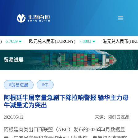
59
欧元兑人民币(EURCNY)
7.8003
港元兑人民币(HKDCNY)
贸易进展
#贸易进展
#牛
阿根廷牛屠宰量急剧下降拉响警报 输华主力母
牛减量尤为突出
2026/05/12
来源：领鲜云冻品
阿根廷肉类出口商联盟（ABC）发布的2026年4月数据显