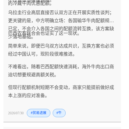
的冷藏牛肉优惠配额。
乌拉圭行业高层直接否认双方正在开展实质性谈判；
更关键的是，中方明确立场：各国输华牛肉配额规则
已定，不会介入各国之间的配额流转互换，该方案缺
巴西农畜联合会也证实了这一现状。
少落地基础。
简单来说，即便巴乌双方达成共识，互换方案也必须
经过中国认可，现阶段很难推进。
不难看出，随着巴西配额快速消耗，海外牛肉出口商
迫切想要规避高额关税。
但现行配额机制短期不会变动，商家只能提前做好成
本上涨的应对准备。
2026/07/30
#贸易进展
#牛