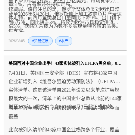
量下滑10%至3万吨，货值1.13亿美元，市场竞争力持
量51%，占有率还在持续走高。
续减弱。值得注意的是，俄罗斯整体鱼类对欧出口整
截至2026年6月28日，俄罗斯船上加工狭鳕鱼片产量达
体走弱，前四月鱼类总出口量同比下降9%、出口额下
到6万吨，同比提升3%，持续为欧洲市场稳定供货提
滑5%，狭鳕鱼片成为为数不多实现量额齐增的品类。
供支撑。
2026/08/05
#贸易进展
#水产
美国再对中国企业出手！43家实体被列入UFLPA黑名单，8月3日起生效
7月31日，美国国土安全部（DHS）宣布将43家中国
企业新增列入《维吾尔强迫劳动预防法》（UFLPA）
实体清单。这是该清单自2021年设立以来单次扩容规
模最大的一次，清单上的中国企业总数从此前的144家
增至187家。相关禁令自2026年8月3日起正式生效。
名单扩大至新领域：从纺织到电子、
食品
、制药全面
覆盖
此次被列入清单的43家中国企业横跨多个行业，覆盖