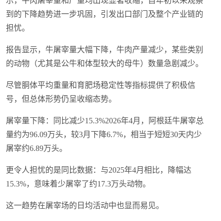
示，牛肉屠宰量和产量均出现显著收缩，自年初以来观察
到的下降趋势进一步巩固，引发出口部门及整个产业链的
担忧。
报告显示，牛屠宰量大幅下降，牛肉产量减少，某些类别
的动物（尤其是公牛和体型较大的母牛）数量急剧减少。
尽管胴体平均重量和育肥场稳定性等指标提供了积极信
号，但总体形势仍呈收缩态势。
屠宰量下降：同比减少15.3%2026年4月，阿根廷牛屠宰总
量约为96.09万头，较3月下降6.7%，相当于短短30天内少
屠宰约6.89万头。
更令人担忧的是同比数据：与2025年4月相比，降幅达
15.3%，意味着少屠宰了约17.3万头动物。
这一趋势在屠宰场的日均活动中也显而易见。