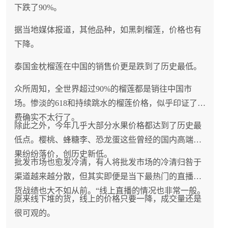
下跌了90%。
据当地媒体报道，其他品种，如黑刺榴莲，价格也有
下降。
泰国金枕榴莲在中国的销售价更是跌到了历史最低。
众所周知，全世界超过90%的榴莲都是销往中国市
场。惨淡的618和持续跳水的榴莲价格，似乎印证了消
费确实不太行了。
除此之外，今年几乎大部分水果价格都达到了历史最
低点。樱桃、蜂糖李、恐龙蛋这些曾经的国内高端水
果纷纷落价，创历史新低。
批发市场也愈发冷清，有人将批发市场的冷清归咎于
渠道越来越分散，但其实即便是当下最热门的直播带
货战绩也大不如从前。“线上直播的情况也非常一般。
原来线下堆的货，线上的价格只要一降，成交量还是
很可观的。