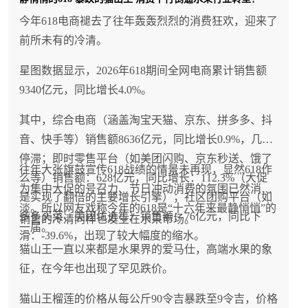
今年618电商褪去了往年轰轰烈烈的消费狂欢，迎来了
前所未有的冷清。
星图数据显示，2026年618期间全网电商累计销售额
9340亿元，同比增长4.0%。
其中，综合电商（涵盖淘宝天猫、京东、拼多多、抖
音、快手等）销售额8636亿元，同比增长0.9%，几乎
停滞；即时零售平台（如美团闪购、京东秒送、饿了
往年大张旗鼓宣传618战绩的情景未再现，显然618作
么等）销售额：628亿元，同比增长：112.3%（大促
为集中大促的号召力、节日冲动消费的氛围已然消
是实现了翻倍的主要增长引擎）；社区团购平台（如
淡。所以网友戏称今年的618是“十六年来最静悄悄”的
多多买菜、美团优选等）销售额：76亿元，同比下
销售的冷清同样也发生在水果市场。
一届。
滑：-39.6%，出现了较大幅度的缩水。
猫山王一直以来都是水果界的爱马仕，高端水果的象
征，在今年也出现了罕见跌价。
猫山王榴莲的价格从每公斤90令吉暴跌至9令吉，价格