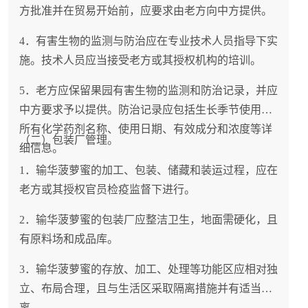
方批准并在贸易开始前，应要求由老方向中方提供。
4．有害生物的监测与防治应在专业技术人员指导下实
施。技术人员应当接受老方或其授权机构的培训。
5．老方应保留果园有害生物的监测和防治记录，并应
中方要求予以提供。防治记录应包括生长季节使用的
所有化学药剂名称、使用日期、有效成分和浓度等详
（二）包装厂管理。
细信息。
1．输华菠萝蜜的加工、包装、储藏和装运过程，应在
老方或其授权官员检疫监督下进行。
2．输华菠萝蜜的包装厂应整洁卫生，地面需硬化，且
有原料场和成品库。
3．输华菠萝蜜的存放、加工、处理等功能区应相对独
立、布局合理，且与生活区采取隔离措施并有适当距
离。