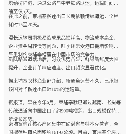
塔纳楞陆港，通过公路与中老铁路联运，运输时间压
缩至仅5天。
在此之前，柬埔寨榴莲出口长期依赖传统海运，全程
耗时15至20天。
漫长运输周期极易造成果品损耗高、物流成本高企、
企业资金周转慢等问题，旺季还常受港口拥堵影响，
严重制约柬埔寨榴莲在中国市场的竞争力。
新陆路通道落地后，时效优势凸显，鲜果新鲜度大幅
提升，企业订单响应速度、出口频次显著优化。
据柬埔寨农林渔业部介绍，新通道运营不久，已承担
该国对华榴莲出口近10%的运输量。
据报道，早在今年6月，柬埔寨就已通过越南、老挝等
传统通道向中国出口了约900吨榴莲，出口规模保持稳
步增长态势。
柬埔寨榴莲核心产区集中在磅湛省与特本克蒙省，全
国榴莲种植总面积约16193公顷。目前，柬埔寨全境拥