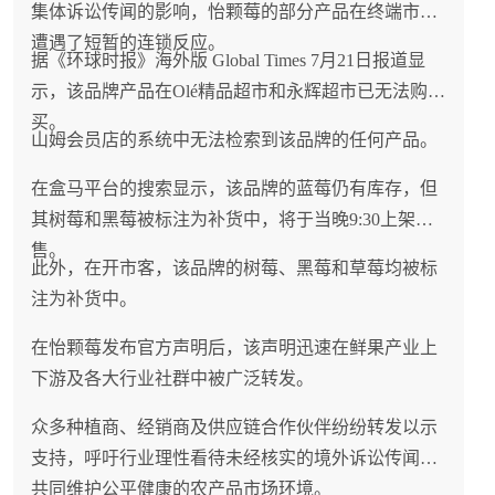
集体诉讼传闻的影响，怡颗莓的部分产品在终端市场
遭遇了短暂的连锁反应。
据《环球时报》海外版 Global Times 7月21日报道显
示，该品牌产品在Olé精品超市和永辉超市已无法购
买。
山姆会员店的系统中无法检索到该品牌的任何产品。
在盒马平台的搜索显示，该品牌的蓝莓仍有库存，但
其树莓和黑莓被标注为补货中，将于当晚9:30上架销
售。
此外，在开市客，该品牌的树莓、黑莓和草莓均被标
注为补货中。
在怡颗莓发布官方声明后，该声明迅速在鲜果产业上
下游及各大行业社群中被广泛转发。
众多种植商、经销商及供应链合作伙伴纷纷转发以示
支持，呼吁行业理性看待未经核实的境外诉讼传闻，
共同维护公平健康的农产品市场环境。