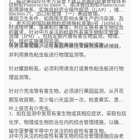
1．输华果园应在老方监管下建立完善的质量管理体系
纹粉蚧Planococcus minor 5．南洋臀纹粉蚧Planococcus
和溯源体系，实施良好农业操作规范（GAP），维持
lilacinus 六、出口前管理 （一）果园管理。
果园卫生条件，如周围无影响水果生产的污染源、及
2．老方应按国际植物检疫措施标准第6号（ISPM 6）
时清理坏果、落果和烂果等；并应实施有害生物综合
的要求，针对中方关注的检疫性有害生物制定管理计
治理（IPM），包括定期开展有害生物监测，物理、
划，组织实施果园监测。
化学或生物防治，以及农事操作等控制措施。
针对三带实蝇，须在果园内悬挂实蝇信息素诱捕器，
并利用黄色粘虫板进行物理监测等。
针对螺旋粉虱，必须利用诱虫灯或黄色粘虫板进行物
理监测等。
针对介壳虫等有害生物，必须进行果园监测，从开花
期至收获期，至少每15天监测一次，检查果实、茎和
叶上是否有介壳虫。
3．如在监测中发现有害生物或其相应症状，采取包括
化学、物理或生物防治在内的综合管理措施，以确保
输华菠萝蜜不带中方关注的检疫性有害生物。
对中方关注的检疫性有害生物的综合管理措施应由老