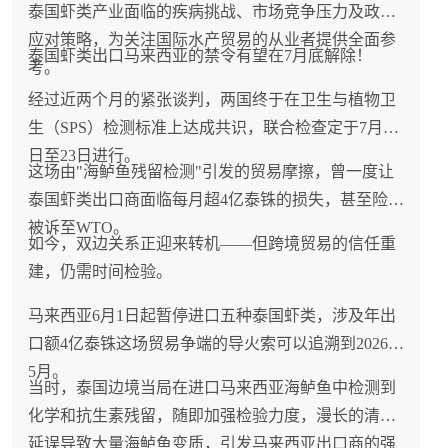
泰国虾类产业面临的疾病挑战、市场竞争压力及政府
应对策略，为关注国际水产贸易的从业者提供全面参
泰国虾类出口马来西亚的禁令有望在7月底解除！
考。
经过近两个月的紧张谈判，两国终于在卫生与植物卫
生（SPS）检测标准上达成共识，联合检查定于7月21
日至23日进行。
这场由"海鲈鱼残留检测"引发的贸易摩擦，曾一度让
泰国虾类出口商面临每月超4亿泰铢的损失，甚至险些
被诉至WTO。
如今，双边关系正迎来转机——但跨境贸易的信任重
建，仍需时间检验。
马来西亚6月1日起暂停进口五种泰国虾类，涉及年出
口额4亿泰铢这场贸易争端的导火索可以追溯到2026年
5月。
当时，泰国边境当局在进口马来西亚海鲈鱼中检测到
化学和抗生素残留，随即加强检验力度，漫长的清关
延误导致大量海鲈鱼变质，引发马来西亚出口商的强