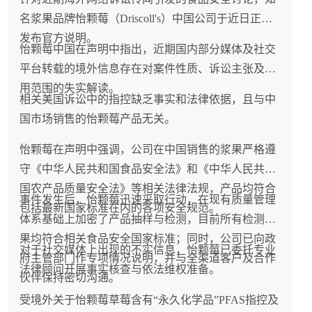
名浆果品牌怡颗莓（Driscoll's）中国公司于近日正式
发布官方说明。
怡颗莓中国在声明中指出，近期国内部分媒体及社交
平台转载的境外信息存在对案件性质、诉讼主张及适
用范围的失实解读。
相关美国诉讼中的指控缺乏事实和法律依据，且与中
国市场销售的怡颗莓产品无关。
怡颗莓在声明中强调，公司在中国销售的浆果严格遵
守《中华人民共和国食品安全法》和《中华人民共和
国农产品质量安全法》等相关法律法规，产品均符合
事件发生后，怡颗莓迅速采取行动，在现有质量管理
包括最新国家标准在内的各项安全规范。
体系基础上加密了产品抽样与检测，目前所有检测结
果均符合相关食品安全国家标准；同时，公司已向政
对于社交媒体上出现的不实信息，怡颗莓已委托专业
府主管部门作专项情况说明，并与全渠道客户及合作
法律顾问开展事实核查与依法维权准备。
伙伴保持密切沟通。
受境外关于怡颗莓草莓含有“永久化学品”PFAS指控及