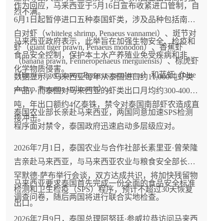
作为回应，马来西亚于5月16日宣布收紧进口管制，自
烈不满。
6月1日起暂停进口五种泰国虾类，涉及品种包括南美
白对虾（whiteleg shrimp, Penaeus vannamei）、斑节对
马来西亚政府表示，此举旨在加强生物安全、检疫和
虾（giant tiger prawn, Penaeus monodon）、香蕉虾
食品安全控制，保护本土水产养殖业免受疾病和非法
（banana prawn, Fenneropenaeus merguiensis）、棕虎虾
化学物质侵害。
（brown tiger prawn, Penaeus esculentus）和蓝虾（blue
数据显示，马来西亚每年从泰国进口约11,000吨虾类
shrimp, Penaeus stylirostris）。
产品，而泰国对马来西亚的虾类出口月均约300-400
吨，年出口额约4亿泰铢，禁令对泰国南部虾农造成直
泰国农业部长亲赴马来西亚，两国同意加速SPS检测
接冲击。
程序面对禁令，泰国政府迅速启动多层级应对。
2026年7月1日，泰国农业与合作社部长素里亚·曾荣隆
吉亲赴马来西亚，与马来西亚农业与粮食安全部长穆
罕默德·萨布举行会谈，双方达成共识，将加快残留物
马来西亚要求泰国首先完成一份全面的食品安全标准
检测和卫生检疫（SPS）程序，预计不超过30天恢复
调查问卷，随后两国将进行联合实地检查。
出口。
2026年7月9日，泰国总理阿努廷·参威拉恭访问马来西