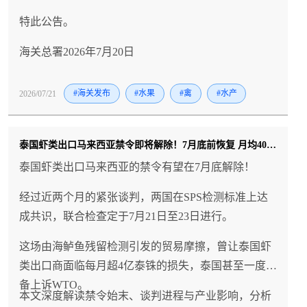
特此公告。
海关总署2026年7月20日
2026/07/21
#海关发布
#水果
#禽
#水产
泰国虾类出口马来西亚禁令即将解除！7月底前恢复 月均400吨市场重开
泰国虾类出口马来西亚的禁令有望在7月底解除！
经过近两个月的紧张谈判，两国在SPS检测标准上达
成共识，联合检查定于7月21日至23日进行。
这场由海鲈鱼残留检测引发的贸易摩擦，曾让泰国虾
类出口商面临每月超4亿泰铢的损失，泰国甚至一度准
备上诉WTO。
本文深度解读禁令始末、谈判进程与产业影响，分析