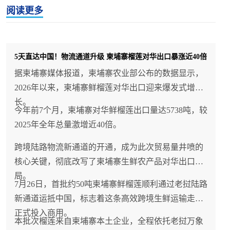
阅读更多
5天直达中国！物流通道升级 柬埔寨榴莲对华出口暴涨近40倍
据柬埔寨媒体报道，柬埔寨农业部公布的数据显示，
2026年以来，柬埔寨鲜榴莲对华出口迎来爆发式增
长。
今年前7个月，柬埔寨对华鲜榴莲出口量达5738吨，较
2025年全年总量激增近40倍。
跨境陆路物流新通道的开通，成为此次贸易量井喷的
核心关键，彻底改写了柬埔寨生鲜农产品对华出口格
局。
7月26日，首批约50吨柬埔寨鲜榴莲顺利通过老挝陆路
新通道运抵中国，标志着这条高效跨境生鲜运输走廊
正式投入商用。
本批次榴莲来自柬埔寨本土企业，全程依托老挝万象