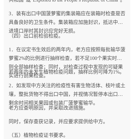
3．装有出口中国菠萝蜜的集装箱应在装箱时检查是否
具备良好的卫生条件。集装箱应加施封识，抵达中国
进境口岸时其封识应完好无损。
（四）出口前检验检疫。
1．在议定书生效后的两年内，老方应按照每批输华菠
萝蜜2%的比例进行抽样检查，若不足100个果实时，
则全部抽样检查；同时，对检查过程中发现的可疑果
若两年内未发生植物检疫问题，抽样比例可降为1%。
实进行剖果检查。
2．如发现中方关注的检疫性有害生物活体、枝叶或土
壤，整批货物不得出口中国，并视情况暂停本出口季
剩余时间相关果园或包装厂菠萝蜜输华。
老方应查明原因，并采取改进措施。
同时，保存查获记录，并应要求提供给中方。
（五）植物检疫证书要求。