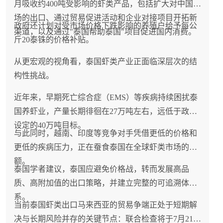
月吸收约400吨受影响的虾类产品，包括扩大对中国市
场的出口、通过贸易促进活动和企业对接项目开拓新
政府还计划对受市场价格下跌影响的养殖户给予每公
渠道，以及通过"泰国帮助泰国"项目促进国内消费。
斤20泰铢的价格补贴。
从更宏观的视角看，泰国虾类产业正面临深层次的结
构性挑战。
近年来，早期死亡综合症（EMS）等疾病持续困扰泰
国养虾业，产量长期徘徊在27万吨左右，远低于政府
设定的40万吨目标。
与此同时，越南、印度等竞争对手凭借更低的价格和
更低的疾病压力，正在蚕食泰国在全球虾类市场的份
额。
泰国学者建议，泰国应避免价格战，转而发展高品
质、高附加值的出口策略，并建立完整的可追溯体
系。
当前泰国虾类出口马来西亚的贸易争端正处于短期解
决与长期风险并存的关键节点：联合检查将于7月21-