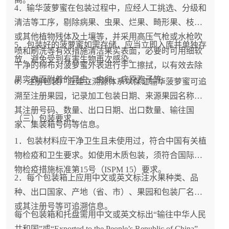
4．输华菠萝蜜在包装过程中，应经人工挑选、分级和
清洁等工序，剔除病果、虫果、烂果、畸形果、枝叶
或其他植物残体及土壤等，并采用高压气枪或水枪吹
5．包装好的菠萝蜜如需存储，应当立即入库并单独存
喷和刷洗等有效措施清洁果实表面，必要时可用细软
放，避免受到有害生物再次感染。
干净的棉布对菠萝蜜外表进行手工擦拭，以有效去除
果实表面附着的昆虫、虫卵、病原孢子等。
6．注册包装厂应建立溯源体系以保证输华菠萝蜜可追
溯至注册果园，记录加工包装日期、来源果园名称或
其注册号码、数量、出口日期、出口数量、输往国
（三）包装要求。
家、集装箱号码等信息。
1．包装材料应干净卫生且未使用过，符合中国有关植
物检疫和卫生要求。如使用木质包装，须符合国际植
物检疫措施标准第15号（ISPM 15）要求。
2．每个包装箱上应用中文或英文标注水果种类、品
种、出口国家、产地（省、市）、果园和包装厂名称
或其注册号等可追溯信息。
每个包装箱和托盘需用中文或英文标出“输往中华人民
共和国”或“Exported to the People’s Republic of China”。