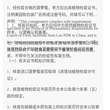
1．经检疫合格的菠萝蜜，老方应出具植物检疫证书，
注明果园和包装厂名称或注册号码，并填写以下附加
声明：“This consignment complies with requirements
） 2．贸易开始前，老方应向中方提供植物检疫证书
specified in the Protocol of Phytosanitary Requirements for
样本，以便确认和备案。
Export of Fresh Jackfruits from Lao PDR to China, and is
free from any quarantine pests of concern to China.”（该
七、进境检验检疫及不合格处理 输华菠萝蜜到达中国
批货物符合老挝鲜食菠萝蜜输华植物检疫议定书要
进境口岸时，中国海关按照以下要求实施检验检疫。
求，不带中方关注的检疫性有害生物。
（一）有关证书和标识核查。
1．核查进口菠萝蜜是否取得《进境动植物检疫许可
证》。
2．核查植物检疫证书是否符合本公告第六条第（五）
款的规定。
3．核查包装箱或木质包装上的标识是否符合本公告第