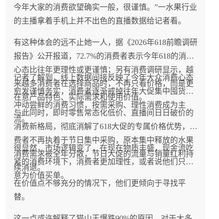
今年大家的消费欲望确实一般，很谨慎。”一水果行业
的主播拿着手机上并不出色的直播数据给记者看。
有这种体会的远不止她一人，据《2026年618前瞻调研
报告》公开报道，72.7%的消费者表示今年618的消费
心态比往年更理性或更谨慎；另有消费调研显示，越
记者了解到，线上数据间接反映了今年大众消费心态
来越多消费者在选择商品时，不再只看价格，而是更
愈发谨慎务实，消费者逐渐戒掉往年大促集中囤货、
在意产品特色、实际需求和使用价值。
冲动尝鲜的消费习惯，按需采购、理性消费成为主
与此同时，即时零售常态化低价、直播间日日破价的
流。
消费新格局，彻底消解了618大促的专属价格优势，消
费者不再执着于节日集中采购，原本集中释放的水果
很显然，市场逻辑变了，在现在物质丰盛，现金流吃
消费需求被全年分散，节日大促的流量与销量红利持
紧的消费环境下，消费者更加理性，或者说他们只愿
续消退。
意为价值买单。
在价值点不够充分的情况下，他们更倾向于寻找平
替。
这一点或许解释了猫山王爆跌90%的原因，对于大多