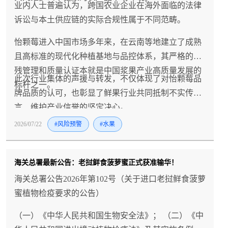
业内人士普遍认为，跨国农业企业在海外面临的法律
诉讼与本土供应链的实际合规性属于不同范畴。
怡颗莓进入中国市场多年来，在云南等地建立了成熟
且高标准的现代化种植基地与品控体系，其严格的农
残管理和质量认证本就是中国浆果产业高质量发展的
此次行业集体的声援与转发，不仅体现了对怡颗莓品
标杆之一。
牌品质的认可，也彰显了鲜果行业共同抵制不实传
言、维护产业信誉的坚定决心。
2026/07/22
#风险预警
#水果
海关总署最新公告：老挝鲜食菠萝蜜正式获准输华！
海关总署公告2026年第102号（关于进口老挝鲜食菠萝
蜜植物检疫要求的公告）
（一）《中华人民共和国生物安全法》； （二）《中