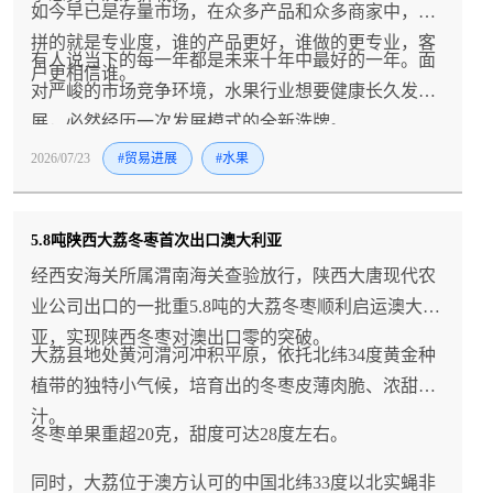
如今早已是存量市场，在众多产品和众多商家中，比
拼的就是专业度，谁的产品更好，谁做的更专业，客
有人说当下的每一年都是未来十年中最好的一年。面
户更相信谁。
对严峻的市场竞争环境，水果行业想要健康长久发
展，必然经历一次发展模式的全新洗牌。
2026/07/23
#贸易进展
#水果
5.8吨陕西大荔冬枣首次出口澳大利亚
经西安海关所属渭南海关查验放行，陕西大唐现代农
业公司出口的一批重5.8吨的大荔冬枣顺利启运澳大利
亚，实现陕西冬枣对澳出口零的突破。
大荔县地处黄河渭河冲积平原，依托北纬34度黄金种
植带的独特小气候，培育出的冬枣皮薄肉脆、浓甜多
汁。
冬枣单果重超20克，甜度可达28度左右。
同时，大荔位于澳方认可的中国北纬33度以北实蝇非