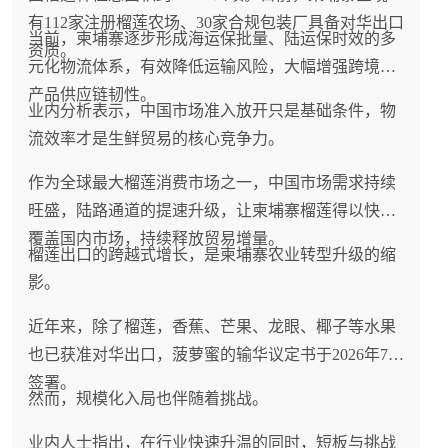
有112家注册榴莲农场、30家合规包装厂具备对华出口
当前，柬埔寨逐步形成海运保批量、陆运保时效的多
资质。
元化物流体系，有效降低运输风险，大幅增强跨境农
产品供应链韧性。
业内分析表示，中国市场准入放开只是基础条件，物
流效率才是生鲜贸易的核心竞争力。
作为全球最大榴莲消费市场之一，中国市场需求持续
旺盛，陆路通道的提速升级，让柬埔寨榴莲得以快速
覆盖国内市场，持续释放贸易增量。
榴莲出口的跨越式增长，是柬埔寨农业转型升级的缩
影。
近年来，除了榴莲，香蕉、芒果、龙眼、椰子等水果
也已获准对华出口，菠萝蜜的输华议定书于2026年7月
签署。
然而，规模化入局也伴随着挑战。
业内人士指出，在行业快速升温的同时，短板与挑战