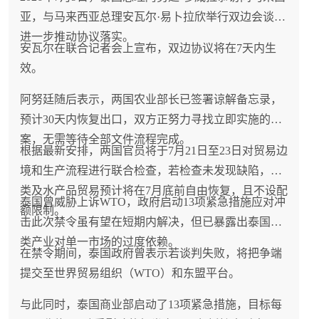
亚，与马来西亚总理安瓦尔·易卜拉欣举行双边会谈，
进一步推动协议落实。
安瓦尔在联合记者会上宣布，双边协议将在7天内生
效。
阿努廷随后表示，两国农业部长已签署谅解备忘录，
预计30天内恢复出口，双方正努力寻找立即实施的方
案，无需等待全部文件流程完成。
根据最新安排，两国官员将于7月21日至23日对贸易边
境和生产流程进行联合检查，若检查未发现缺陷，虾
类及水产品贸易预计将在7月底前自由恢复，且不设配
泰国曾威胁上诉WTO，政府启动13项紧急措施应对冲
额限制。
击此次禁令虽有望在短期内解决，但已暴露出泰国虾
类产业对单一市场的过度依赖。
在禁令期间，泰国政府曾表示若谈判失败，将把争端
提交至世界贸易组织（WTO）和东盟平台。
与此同时，泰国商业部启动了13项紧急措施，目标每