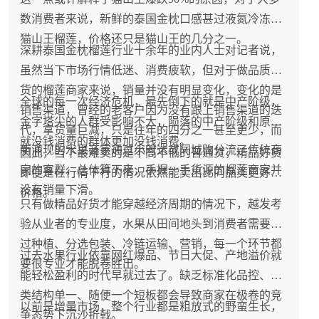
数消费者来说，新鲜的泰国金枕口感甚过液氮冷冻的
猫山王榴莲，价格还只是猫山王的几分之一。
深耕泰国金枕榴莲行业十余年的业内人士对记者说，
虽然当下市场行情低迷、消费疲软，但对于做品质好
货的榴莲商家来说，销量并没有明显变化，变化的是
全球的每一次经济危机，最先倒下的就是中产阶级，
销售渠道，曾经的老客户因为没有跟上销售渠道的迭
金字塔尖的人群受影响不大，陨落的中产阶级和原本
代，拿货量巨减，只是往年的四分之一甚至更少，而
就没钱消费的群体更加没钱消费。
新涌现的水果商家通过小时达或同城购分流了传统商
因此，当下最难卖的是不高不低的普通货，精品好货
家的客群，总体算下来，手握一手货源的榴莲商家并
即便是在行情下行的情况依然能卖出比同品类更好的
没有销量下滑。
价格。
只有做精品好货才能穿越经济周期的情况下，越发考
验从业者的专业度，水果从田间地头到消费者需要经
过种植、分选包装、冷链运输、营销，每一个环节都
过去水果行业依靠网红爆品、节日大促、产地溢价就
要很专业才能脱卷胜出。
能轻松盈利的时代早就过去了。缺乏标准化品控、品
类结构单一、随便一个短板都会导致商家在极卷的竞
以前是增量市场，整个行业都是粗放式的野蛮生长，
争态势下沉沙折戟。