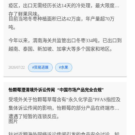
疫区，出口无需经历长达14天的冷处理，最大限度留
存了鲜果风味。
目前当地冬枣种植面积已达42万亩，年产量超70万
吨。
今年以来，渭南海关共监管出口冬枣334吨，已出口到
越南、泰国、新加坡、加拿大等多个国家和地区。
2026/07/22
#贸易进展
#水果
怡颗莓澄清境外诉讼传闻 “中国市场产品完全合规”
受境外关于怡颗莓草莓含有“永久化学品”PFAS指控及
集体诉讼传闻的影响，怡颗莓的部分产品在终端市场
遭遇了短暂的连锁反应。
图片
针对近期海外网络诉讼传闻引发的食品安全讨论，知