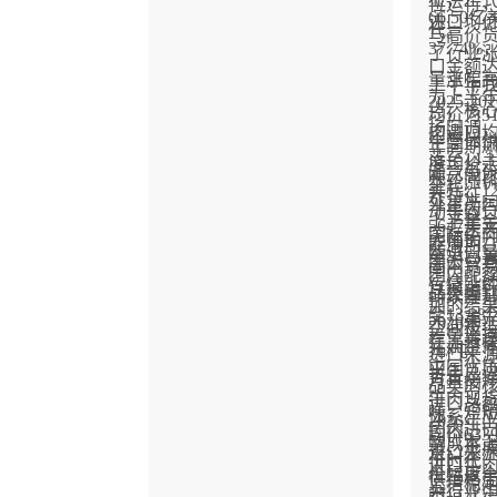
位运行，
66.5
进口均
代。
与高价
37.7
了行业涨
口金额达
量涨幅
上半年
为上半
2025-
点，核
均价为51
场回调，
肉进口均
牛整体
年同期飙
落至14.
度均价
源竞争
吨，同比
本轮涨
美元、1
升特征，
外主产
半年内
动导致
上半年金
5647
国际牛
大幅抬
能周期
随进口
至547
冻去骨
国内贸
国内配
行情延
连续上行
品类国
持续攀
加的结
至13.3
5670美
2026
空间被
栏量增
在冻去
元，整
元/吨、5
进口来
中国优
半年总进口
势。
月直接冲
品类的
牛肉现
进口总额
吨，短
体系、
2026
国内进
均价63
购成本
著，形
进口来
价时代
进口牛
价幅度
供给格
凭借稳
为行业
类。