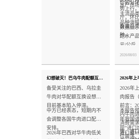
价的分
别上涨2.5%、0.5%；而白
水产市
势上行，均
鲢鱼价格走弱，环比下降
主流品
斤，环比
3.2%。
品种涨
畜禽品
数据显
种。
跑水产品
元/公斤
6.1%
2026/08/03
涨价，分
1.5%
幻想破灭！巴乌牛肉配额互换受阻 中方明确不调整各国配额
0.2%
浓厚。
备受关注的巴西、乌拉圭
2026
牛肉对华配额互换设想，
肉报告
目前基本陷入停滞。
前言：2
中方已经表态，短期内不
本报告预
内牛肉
会调整各国牛肉进口配额
年我国
消费需
安排。
现“进口
势，进
2026年巴西对华牛肉低关
进口量1
位震荡