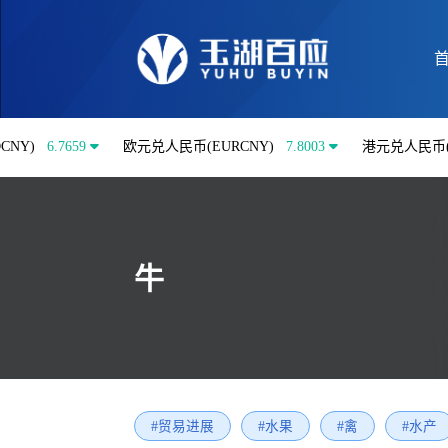
7659
欧元兑人民币(EURCNY)
7.8003
港元兑人民币(HKDCNY
牛
#贸易进展
#水果
#禽
#水产