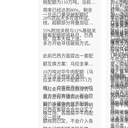
长，同
税配额为110万吨，当前使
22.8万
行业利润
收缩、
用率已经达到80%，剩余
17.55
势，市
一旦出口量突破配额红
2020-
涨、国
20%货品大多在途待运。
牛肉进
齐升转
线，超额部分将叠加征收
口牛肉
地等多
步走高
行。
55%附加关税与12%基础关
关统计数
采购成
韧性显
眼看配额即将耗尽，巴西
2026年
税，成本大幅上涨。
1-6月
供需结
模创下
多方开始寻找破局方式。
情况及
肉153万
阶段性
度进口
130.2
此前巴西方面提出一套配
1月凭借
牛肉进口
17.5
额互换方案：乌拉圭拿出
求，实现
逐季回落
稳步修
10万吨对华牛肉配额（乌
量，拿
动格局
不过该设想接连遇阻。
6月随着
回暖的
拉圭年度对华配额33.1万
值，节
合国内
工企业
有效填
吨），交换巴西约7000吨
2-5月
乌拉圭行业高层直接否认
口量再度回
需缺口
南方共同市场内、面向欧
26138
双方正在开展实质性谈
2025-
吨，市
场供应
盟的冷藏牛肉优惠配额。
2069
判；更关键的是，中方明
带骨牛
复。
巴西农畜联合会也证实了
持续收
确立场：各国输华牛肉配
结构来
这一现状。
冷冻带
消费淡
额规则已定，不会介入各
牛肉市
量品类