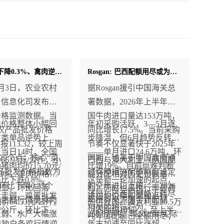
牛肉价格下降0.3%、禽肉逆势上涨0.8%！
Rosgan: 巴西配额用尽或为阿根廷打开机遇窗口 保税货物延期使用明年配额谈判升温
年8月3日，农业农村
据Rosgan援引中国海关总
与信息化司发布最
署数据，2026年上半年中
价格监测数据。当
国牛肉进口量达153万吨，
类价格整体小幅回
年初采购活跃，3—5月逐
农产品批发价格
同比增长17.5%。当前采购
禽类单品逆势上
步降温，但6月趋势反转
”报113.32，较上周
节奏不仅显著快于2025年
当日14时，全国
——单月进口24.6万吨，环
.29个点；核心“菜
同期，也高于中国政府通
6.93元/公斤，小
巴西与澳大利亚（两国配
肉均价15.70元/
比增19%。目前尚难判断
品批发价格指数为
过保障措施配额制度设定
.3%；羊肉价格跌
额分配相对历史份额最不
比下跌0.8%。
这是新一轮加速的起点，
2，环比下降0.35个
的全年进口上限——2026
明显，环比回落
利）同时也是执行率最高
还是与巴西配额临近耗尽
步走弱，鸡蛋批发
进口均价年初温和上行
体生鲜行情呈现肉
年所有来源国合计配额
均价64.53元/公斤。
的供应国。澳大利亚20.5万
相关的抢运行为。
4元/公斤，环比下降
（同比约10%），至上半
走弱、水产大幅涨
268.8万吨，较2025年实际
吨年度配额已全额用尽；
。唯独白条鸡行情逆
年末加速至同比涨超