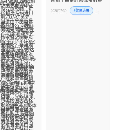
1月受进口量峰值
肉加工商更好地满足消费
0亿美元，同比暴涨
们应对计划的信心。
价数据更直观印证
货源双重影响，进
者需求。
2026/07/30
#贸易进展
#牛
4%，金额涨幅较进口
价趋势，2025年
到20.69亿美元，
高出二十余个百分
我国进口牛肉整体
年最高值；节后市
2026年上半年全国牛
心原因在于全球肉
08美元/吨，2026
2-4月金额逐步回
价（美元/吨）月
供给收紧、国际货
升至5985美元/
31亿美元、13.68亿
走势呈现阶段性攀
分流加剧，叠加海
涨幅达17.17%，
价并非单一市场波
2.80亿美元，触达
年初1月均价为
国养殖成本抬升，
行业整体采购成本
，而是全球肉牛产
额低位；5-6月伴
美元/吨，2月短暂回调
肉价格持续上行，
升。
、国际货源争夺、
量反弹与国际涨价
5美元/吨，随后开启
与冻带骨牛肉细分
易商海外拿货成本
额管控多重因素叠
续，金额再度回升
通道，3月均价
别货源供给格局
升，行业整体盈利
果，海外主产国出
8亿美元、16.74亿美
元/吨、4月6131美
年上半年我国冻牛肉
持续压缩。
速放缓、多国分流
骨牛肉品类中，上
体呈现高位震荡态
月6465美元/吨，6
源高度集中，不同
质货源，导致国际
量1271535吨，
高至6809美元/
核心供给国、价格
货价格持续走高，
80.6亿美元，整体
短半年时间单吨采
应用场景差异显
年上半年冻去骨牛肉
口贸易彻底告别低
39美元/吨，是国内
上涨超千美元，涨
成了分层化的进口
源国详情其中巴西
，高价常态化将成
肉的绝对主力品
十分显著。
局，前五大进口国
定的供货能力与适
中长期运行特征。