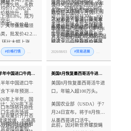
化格局。
进口280万吨低约4%。在
巴西110.6万吨配额上半年
场行情火热，多数
值得关注的是，巴西商业
价17.26元/公
30%。阿根廷港口FOB价
各国完全执行配额的假设
执行87.22万吨，中方上周
类价格抬升，部分
端实际已使用（占用）完
上涨0.8%，成为
近几周每吨抬升200—300
下，上半年实进口量与全
已发布官方警报，使用率
幅突出。
全部配额。考虑到巴西至
类中唯一涨价品
美元。后续走势不仅取决
示，大带鱼涨幅领
上述谈判走向，对理解国
年限额之间的缺口，预示
触及80%。阿根廷节奏与
中国海运约45天，5月下半
于中国国内需求强度，也
类，批发价42.27
际牛肉贸易新格局具有关
下半年将走向两种情景之
51.1万吨年度配额大致匹配
月发运约8万吨、6月约15.8
取决于巴西作为核心供应
，环比大幅上涨
键意义——配额互换若落
一：进口明显放缓，或全
——上半年出口23.95万
万吨，7月发运的相当部分
国的策略选择。
；白鲢鱼、鲫鱼同步
地，将为日益受配额与关
球配额提前耗尽（需求未
#价格行情
#禽
#牛
2026/08/03
#贸易进展
#牛
吨，同比增12%。乌拉
面临"配额耗尽后到港"的
别上涨2.4%、
税调节的市场开创先例
被满足、价格抬升、商业
圭、新西兰和美国执行率
风险。近几周，有关巴西
；仅鲤鱼价格微降
条款面临调整）。
低于预期，其中美国对华
与中方就"海关保税仓授
2026年上半年中国进口牛肉报告（含下半年预测）
美国8月恢复墨西哥活牛进口 年输入超100万头
，整体水产涨价氛围
出口几乎归零。
权"（允许货物延至新配额
年上半年中国进口牛
美国8月恢复墨西哥活牛进
开放后正式入境）的谈判
（含下半年预测）
口，年输入超100万头。
传闻再度升温——澳大利
026年上半年，国
亚也在评估类似方案。与
计：2026年下半
美国农业部（USDA）于7
进口市场依托刚性
此同时，巴西与乌拉圭等
进口牛肉市场将呈
月24日宣布，将于8月恢复
求呈现量价齐升态
国的配额互换谈判亦有报
增速放缓、价格高
从墨西哥进口活牛。
口规模同比显著增
53万吨同比增加
此前，因对新世界螺旋蝇
道，涉及约10万吨中国市
、货源结构重构、