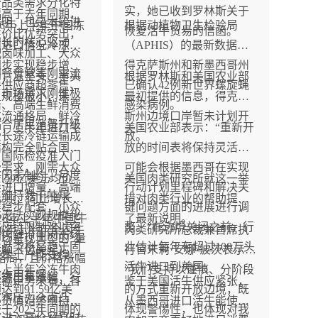
分品类需求分化特
实，她已收到罗林斯关于
幅高于去年同期，
鲜明，也是本轮进
2026年上半年中国冻
根据动植物卫生检验局
恢复活牛贸易的信函。
性价比优势突出，
增长的核心驱动
肉进口情况冷冻去
（APHIS）的最新数据，
配卤味加工、大众
同步实现稳步增
得克萨斯州和新墨西哥州
团餐食堂等刚需流
对，冻整头、半头
根据罗林斯和美国农业部
要供应商超零售、
已确认42例新世界螺旋蝇
，市场需求刚性极
口规模极小，未形
最初提供的信息，得克萨
焙、高端生鲜消费
感染病例。
化流通格局，鲜冷
斯州边境口岸暂未计划开
贴合居民消费升级
看，上半年进口牛
美国农业部表示：“重新开
受长途冷链运输成
放。
结构完全贴合国内
放的时间表将保持灵活，
、国际检疫准入门
费需求，刚需大众
可能会根据墨西哥在实现
等因素制约，月度
1.59亿美元均价
美国肉类研究所就这一举
导进口增量，高端
行动计划里程碑和解决关
仅维持数千吨规
美元/吨，同比增长
措对肉类行业的帮助提供
类稳步配套，小众
键问题方面的进展进行调
终无法实现规模化
2026年上半年中国牛
了最新说明。
供应链限制难以突
整。”在边境关闭之前，行
2026年上半年全国牛
肉类研究所总裁兼首席执
国内鲜冷牛肉市场
场呈现典型的“量
业品类格局趋于固
业估计每年有超过100万头
金额（亿美元）数
行官朱莉·安娜·波茨表示：
靠本土产能支撑，
格局，且价格涨幅
活牛进口到美国。
，上半年冷冻牛肉
“我们支持以谨慎、分阶段
充作用有限。
赢进口量涨幅，行
金额走势来看，各
鉴于美国活牛供应紧张，
达到91.59亿美
的方式重新开放边境，既
成本压力全面凸
口货值始终维持高
从墨西哥进口活牛能使牛
于2025年同期的
体现警惕性，也体现对我
式进入高价贸易时