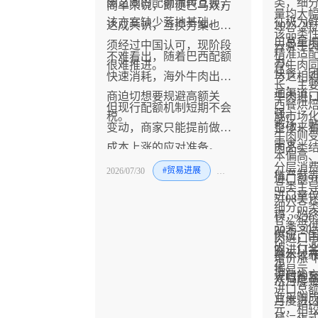
国之间的配额流转互换，
类，细
简单来说，即便巴乌双方
量均大
该方案缺少落地基础。
征极为
达成共识，互换方案也必
2025-
该品类
口总量
须经过中国认可，现阶段
去骨牛
精准适
不难看出，随着巴西配额
力。
很难推进。
骨牛肉
快餐、
快速消耗，海外牛肉出口
与之相
长，主
通渠道
商迫切想要规避高额关
牛肉进
西餐烘
但现行配额机制短期不会
强。
税。
成市场
市场，
变动，商家只能提前做好
整体来
牛肉则
需求。
成本上涨的应对准备。
肉品类
本偏高
分层消
2026/07/30
#贸易进展
#牛
槛严苛
进口额9
品类主
进口量
5108
细分品
模，始
17.2%
品类受
2025-
供应，
肉进口市
破，行
肉进口
基本依
增价涨”
化。
据显示
进口补
大幅跑
从月度
进口总额
业采购
月度进
元，相较
显，正