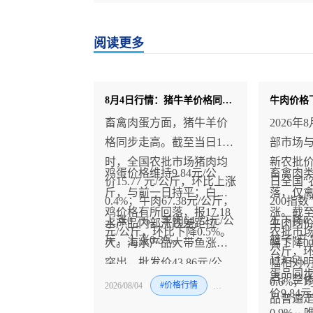
阅读更多
8月4日行情：猪牛羊价格同步走高 ！
畜禽肉蛋方面，猪牛羊价
2026
格同步走高。截至当日14
部市场
时，全国农批市场猪肉均
新农批
鸡蛋价格维持9.84元/公
畜禽肉
价15.77 元/公斤，环比上涨
日全国“
斤，与前一日持平；白条
落，仅
0.4%；牛肉67.38元/公斤，
200指数
鸡价格有所回落，报17.18
涨。截至
上涨0.7%；羊肉64.72元/公
五下降0
水产品内部涨跌差距拉
牛肉均价6
元/公斤，环比下降0.5%。
农批市场猪
斤，上涨0.3%。
篮子”产
大。海水产品大带鱼涨幅
幅下降0
公斤，环
113.4
突出，批发价43.86元/公
幅相对
蛋品同
点。整
斤，单日上涨3.8%；鲤
0.6%，
2026/08/04
#价格行情
#猪
#羊
#牛
价9.8
品普遍
鱼、鲫鱼也有所抬升，分
0.9%