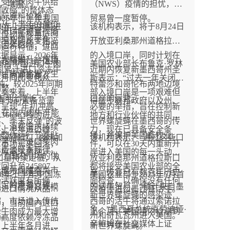
时受全球肉牛供给
吨，增幅
（NWS）疫情的担忧，该
场份额交换巴西在欧盟贸
收缩”的整体态
国际原料价格上
%2026年上半年我国
贸易曾一度暂停。
易协定项下的较小配额。
场从上半年的量价
2026年上半年中国进
该机构表示，将于8月24日
别进口配额管控落
口市场呈现量价同
向结构性紧平衡运
情况及同比变化海
开放亚利桑那州道格拉斯
重因素影响，行业
的运行特征，进口
据显示，2026年
的入境口岸，同时计划在
本大幅攀升，市场
著超预期，整体规
1-6月中国进口牛肉
美国农业部长布鲁克·罗林
我国累计进口冷冻牛
近期内恢复新墨西哥州圣
构、货源格局发生
近年同期新高。
当月同比变化从月
斯表示：“过去一年关闭南
吨，较2025年同期
特蕾莎和哥伦布两地边境
调整。
节奏来看，上半年
部入境口岸是一项艰难但
万吨同比增长
口岸的运营。
春节前置备货需
得益于联邦政府以及州、
呈现“年初冲高、
必要的举措，旨在控制新
5%，在国内肉牛产能
366363吨的进口
地方和行业伙伴的共同努
、季末反弹”的波
世界螺旋蝇在墨西哥的传
复、消费需求持续
下上半年进口峰
力，现在已具备安全条
，整体运行节奏贴
播，并保护美国畜牧业。
下游餐饮、卤味加
该机构表示：“通过这些口
背景下，进口牛肉
后市场需求回落，
件，可以在30天内重新开
消费淡旺季规律。
补库需求启动，进
岸进入美国的每一头动物
补了国内市场的供
进口量持续走低，从
放亚利桑那州道格拉斯口
升至245807
都将接受美国农业部的全
，成为保障肉类市
6吨逐步回落至
岸，恢复已有数百年历史
2026年上半年中国冻
美国农业部于2025年5月首
场活跃度有所修
面检查，以确保没有任何
稳定的重要支撑。
57吨，月度进口规模
的活牛贸易。”预计来自墨
肉进口情况从品类
次暂停进口墨西哥活牛。
新世界螺旋蝇的感染迹
缩，市场进入传统
西哥的活牛将通过索诺拉
看，当前国内进口
象。”墨西哥总统克劳迪娅·
骨牛肉成为最大增
上个月，美国境内检测到
季。
州和奇瓦瓦州进入美国。
场高度依赖冷冻品
辛鲍姆在社交媒体上证
，上半年各月进口
新世界螺旋蝇。