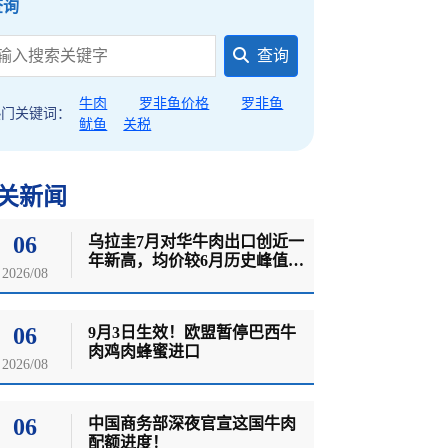
查询
查询
牛肉
罗非鱼价格
罗非鱼
热门关键词：
鱿鱼
关税
关新闻
06
乌拉圭7月对华牛肉出口创近一
年新高，均价较6月历史峰值明
2026/08
显回落
06
9月3日生效！欧盟暂停巴西牛
肉鸡肉蜂蜜进口
2026/08
06
中国商务部深夜官宣这国牛肉
配额进度！