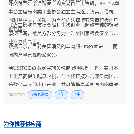
外交铺垫：恰逢新美羊肉贸易百年里程碑，B+LNZ董
事会主席与肉类工业协会独立主席近期访美，借机巩
固利益相关方关系，为当前的法律博弈营造积极的舆
【潜在影响与市场变局】本次调查已超越单纯的贸易
论氛围。
摩擦范畴，被美方部分势力上升至国家粮食安全与产
业存续的高度。
数据显示，目前美国消费的羊肉超70%依赖进口，而
国内产量已骤降逾60%。
若USITC最终裁定实施关税或配额限制，将为美国本
土生产商提供喘息之机，但也将直接冲击澳新两国价
值数亿美元的出口产业，并可能推高美国国内肉类通
胀水平。
2026/07/20
#贸易进展
#羊
#牛
为你推荐供应商