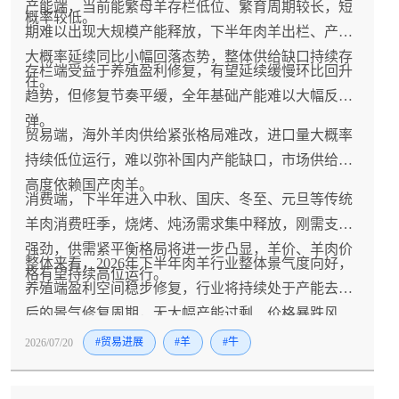
产能端，当前能繁母羊存栏低位、繁育周期较长，短
概率较低。
期难以出现大规模产能释放，下半年肉羊出栏、产量
大概率延续同比小幅回落态势，整体供给缺口持续存
存栏端受益于养殖盈利修复，有望延续缓慢环比回升
在。
趋势，但修复节奏平缓，全年基础产能难以大幅反
弹。
贸易端，海外羊肉供给紧张格局难改，进口量大概率
持续低位运行，难以弥补国内产能缺口，市场供给将
高度依赖国产肉羊。
消费端，下半年进入中秋、国庆、冬至、元旦等传统
羊肉消费旺季，烧烤、炖汤需求集中释放，刚需支撑
强劲，供需紧平衡格局将进一步凸显，羊价、羊肉价
整体来看，2026年下半年肉羊行业整体景气度向好，
格有望持续高位运行。
养殖端盈利空间稳步修复，行业将持续处于产能去化
后的景气修复周期，无大幅产能过剩、价格暴跌风
险。
2026/07/20
#贸易进展
#羊
#牛