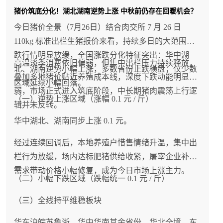
猪价筑底分化！湖北湖南逆势上涨 中秋前仍存在回暖机会？
今日猪价全景（7月26日）结合肉交所 7 月 26 日
110kg 标准出栏生猪报价来看，持续多日的大范围下
跌行情明显放缓，全国涨跌分化特征突出：华中湖
高温淡季消费依旧偏弱，但集中出栏压力持续释放，
北、湖南逆势小幅上涨，多数省份止跌横盘；仅少数
叠加多地猪价贴近养殖成本线，深度下跌动能明显减
区域延续小幅回落。
弱，市场正式进入筑底阶段，中长期猪肉震荡上行逻
（一）逆势上涨区域（涨幅 0.1 元 / 斤）
辑并未反转。
华中湖北、湖南同步上涨 0.1 元。
经过连续回调后，本地养殖户惜售情绪升温，集中出
栏行为放缓，场内达标肥猪供给收紧，屠宰企业补库
需求带动价格小幅修复，成为今日市场上涨主力。
（二）小幅下跌区域（跌幅统一 0.1 元 / 斤）
（三）全线持平维稳板块
华东沪皖苏鲁浙、华中华南其余省份、华北全境、东