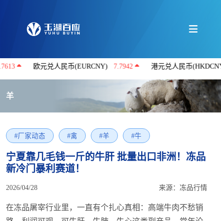
欧元兑人民币(EURCNY)
7.7942
港元兑人民币(HKDCNY)
0.8622
羊
#厂家动态
#禽
#羊
#牛
宁夏靠几毛钱一斤的牛肝 批量出口非洲！冻品
新冷门暴利赛道！
2026/04/28
来源：冻品行情
在冻品屠宰行业里，一直有个扎心真相：高端牛肉不愁销