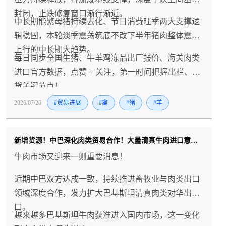
封闭，止跌修复窗口渐行渐近。
中长期能繁母猪持续去化、节日消费旺季两大支撑逻
辑稳固，本轮淡季震荡筑底不改下半年猪肉整体震荡
上行的中长期大趋势。
每日同步全国生猪、牛羊鸡冻品出厂报价、海关肉类
进口官方数据，点赞 + 关注，第一时间把握出栏、拿
货关键节点！
2026/07/26
#贸易进展
#禽
#猪
#羊
新增货源！中巴深化肉类贸易合作！大量清真牛肉进口意味着什么？
牛肉市场又迎来一则重要消息！
近期中巴双方达成一致，持续推进畜牧业与肉类出口
领域深度合作，发力扩大巴基斯坦清真肉类对华出
口。
越来越多巴基斯坦牛肉获准进入国内市场，这一变化