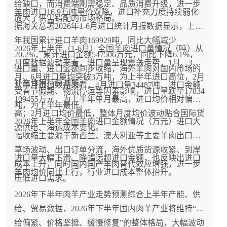
给缺口，而消费端刚需稳定、品质消费升级，进一步
羊肉进口16.9万吨量价双降，进口补充力度持续弱化
放大了供需错配的市场格局。
据海关总署2026年1-6月进口统计月报数据显示，上半
年我国累计进口羊肉169929吨，同比大幅减少
2026年上半年（1-6月）全国羊肉进口量情况（吨）从
20.2%，累计进口金额547506万元，同比下降6.1%，
月度数据波动来看，进口量呈现震荡走势，1月、3
进口量、进口金额同步收缩，海外羊肉对国内市场的
月、6月进口量均突破3万吨，为上半年进口高位，2月
补充作用持续减弱。
从单月进口效益来看，4月进口量34487吨、进口金额
受春节假期、物流停运等因素影响，进口量跌至17834
109455万元，为上半年单月最高，进口均价相对偏
吨，为上半年最低。
高；2月进口均价最低，整体月度均价波动贴合国际货
2026年上半年全国羊肉进口金额情况（万元）进口大
源供给、海运成本变化。
幅收缩主要源于新西兰、澳大利亚等主要羊肉出口国
草场波动、出口订单分流，海外优质货源收紧、到岸
进口量大幅下滑、降幅远超进口金额，也反映出进口
成本上升，同时国内国产羊肉替代效应增强，进一步
羊肉均价同比上行，行业进口成本整体抬升。
压低进口需求。
2026年下半年肉羊产业走势预测综合上半年产能、供
给、贸易数据，2026年下半年国内肉羊产业将维持“供
给偏紧、价格坚挺、缓慢修复”的整体格局，大幅波动