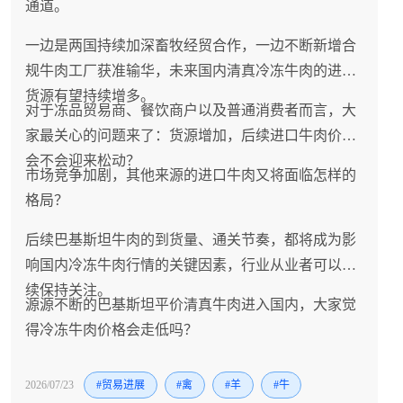
通道。
一边是两国持续加深畜牧经贸合作，一边不断新增合
规牛肉工厂获准输华，未来国内清真冷冻牛肉的进口
货源有望持续增多。
对于冻品贸易商、餐饮商户以及普通消费者而言，大
家最关心的问题来了：货源增加，后续进口牛肉价格
会不会迎来松动？
市场竞争加剧，其他来源的进口牛肉又将面临怎样的
格局？
后续巴基斯坦牛肉的到货量、通关节奏，都将成为影
响国内冷冻牛肉行情的关键因素，行业从业者可以持
续保持关注。
源源不断的巴基斯坦平价清真牛肉进入国内，大家觉
得冷冻牛肉价格会走低吗？
2026/07/23
#贸易进展
#禽
#羊
#牛