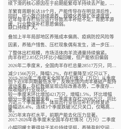
续下滑的核心原因在于前期能繁母羊持续去产能，肉
羊繁育周期长达18个月，产能传导存在明显滞后性，
同时，中小散户持续退养、规模化养殖扩张速度放
近年母羊存栏低位运行导致羔羊补给不足，育肥羊源
缓，行业整体补栏意愿偏弱。
缺口持续扩大。
叠加上半年局部地区养殖成本偏高、疫病防控风险等
因素，养殖户惜售、压栏现象偶有发生，进一步压缩
了整体出栏规模，市场活体肉羊流通量持续偏紧。
肉羊存栏2.85亿只环比小幅回暖，但产能依旧偏弱
2026年二季度末，全国肉羊存栏总量28517万只，同比
减少1566万只，降幅5.2%，存栏量降至3亿只以下，
2019-2026年二季度末全国羊存栏情况（万只）从季度
创下近8年同期最低水平，反映出国内肉羊基础产能持
波动来看，存栏数据呈现边际改善态势，二季度存栏
续收缩的行业现状。
较一季度末环比增加421万只，增幅1.5%，环比增幅
细分一季度数据来看，一季度末存栏28096万只，同比
为近三个季度最高，体现出行业低位补栏的修复迹
降幅达6.4%，连续3个季度跌破3亿只关口，仅略高于
象。
2025年末存栏水平，前期产能去化压力显著。
2017-2026年各季度末全国羊存栏情况（万只）二季度
小幅回暖主要得益于羊价持续坚挺，养殖盈利空间修