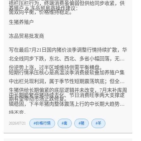
捂栏压栏行为，终端消费虽偏弱但供给同步收紧，供
养殖户 & 冻品贸易商操作建议：
需双向平衡，价格维持稳定。
生猪养殖户
冻品贸易批发商
写在最后7月21日国内猪价淡季调整行情持续扩散，华
北全线同步下跌，东北、西北、多省小幅回落，无省
份逆势上涨，过半区域维持供需平衡横盘。
短期行情承压核心是高温淡季消费疲软叠加养殖户集
中出栏兑现利润，属于季节性短期震荡筑底；但全国
生猪供给长期偏紧的底层逻辑并未改变，7月末补库周
中长期能繁母猪持续去化、节日消费旺季两大支撑逻
期有望带动市场止跌修复。
辑稳固，下半年猪肉整体震荡上行的中长期大趋势保
持不变。
2026/07/21
#价格行情
#禽
#猪
#羊