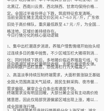
北黑辽、西南川云贵、西北陕西、甘肃均保持价格稳
定。全国过半省份停止下跌，筑底特征愈发清晰。
当前全国生猪主流成交价区间 4.7~6.0 元 / 斤，广东依
旧处于高价梯队，重庆最低跌至 4.7 元 / 斤，为全国价
格洼地，区域价差持续存在。
今日行情分化的核心驱动逻辑
1、集中出栏潮逐步消退，养殖户惜售情绪开始抬头经
过连续多日的集中抛售，不少区域压栏大猪得到消
化；同时持续下跌后，多地猪价临近养殖盈亏线，亏
华中两湖区域出栏量明显收缩，支撑价格逆势反弹。
损抑制散户出栏意愿，恐慌清栏行为大幅减少。
2、高温淡季持续压制终端需求，大面积普涨缺乏基础
全国大范围高温天气延续，居民生鲜采购、夜市餐饮
需求偏弱，屠宰企业白条出库速度不快。
终端需求没有明显回暖，大部分屠企没有主动高价抢
猪意愿，因此仅局部货源偏紧区域出现上涨，难以形
成全国普涨行情。
3、区域供需差异造就行情两极分化上涨区域：湖北、