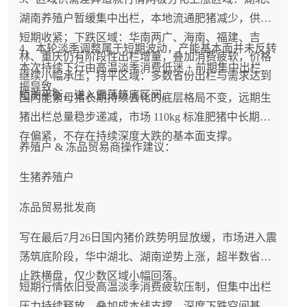
湖南养殖户暂缓集中出栏，本地流通肥猪减少，供需
短期收紧；下跌区域：华南两广、海南、福建、吉
4、本轮淡季调整属于短期波动，产能基本面并未反转
林、重庆仍有阶段性出栏增量，叠加消费疲软，价格
本次持续下行由高温淡季消费低迷 + 前期集中出栏共
继续小幅承压；持平区域：多数省份出栏与需求达到
振导致。
短期平衡，进入震荡筑底区间。
国内能繁母猪长期持续去化的底层格局不变，远期生
猪出栏总量稳步递减，市场 110kg 标准肥猪中长期库
存偏紧，不存在持续深度大跌的基本面支撑。
养殖户 & 冻品贸易商操作建议：
生猪养殖户
冻品贸易批发商
写在最后7月26日国内猪价跌势明显放缓，市场进入震
荡筑底阶段，华中湖北、湖南逆势上涨，超半数省份
止跌横盘，仅少数区域小幅回落。
短期行情依旧受高温淡季消费疲软压制，但集中出栏
压力持续释放，叠加成本线支撑，深度下跌空间基本