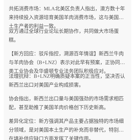
共拓消费市场：MLA北美区负责人指出，澳方数十年
来持续投入资源培育美国羊肉消费市场，这与美国本
土生产者的利益一致。
双方通过全球行业论坛长期协作，共同做大市场蛋
糕。
【新方回应：驳斥指控，溯源百年情谊】新西兰牛肉
与羊肉协会（B+LNZ）表示对此早有预案，正协同肉
类工业协会及华盛顿专业法务团队积极应对。
法理抗辩：B+LNZ明确质疑本案的正当性，坚决否认
新西兰出口对美国产业构成损害。
协会指出，新西兰出口量与美国强劲的市场需求相匹
配，甚至助推了美国羊肉价格创下历史新高。
差异化定位：新方强调其产品主要占据独特的市场细
分领域，是对美国本土生产的补充而非替代，特别是
在填补供应缺口方面发挥了关键作用。