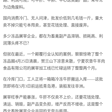
路、利润可观，可牛肝、牛肺、牛心这类副产品，常年沦
为边角废料。
国内消费冷门、无人问津，批发价低到几毛钱一斤，量大
卖不掉只能亏本甩卖，甚至花钱处理、直接废弃。
多少冻品屠宰企业，都在为畜禽副产品滞销、损耗高、利
润薄头疼不已？
但就在最近，一个颠覆行业认知的案例，狠狠惊艳了整个
冻品圈4月25日清晨，贺兰山下凉意未散，宁夏农垦牛羊肉
食品有限公司的屠宰加工线已忙碌运转了整整两个月。
在冷库门口，工人正将一箱箱冷冻牛肝搬运入库——这批
货即将在5月3日前运抵青岛港，装船发往非洲。
屠宰旺季产能暴涨，牛肝不仅卖不上价，还要花钱处理、
清运、销毁，副产品变负担，增产反而不增收，这是整个
西北畜牧屠宰企业共同的无奈与瓶颈。