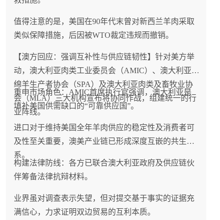
值得注意的是，美国在90年代末曾对新西兰羊肉采取
类似保障措施，后因被WTO裁定违规而撤销。
【澳方回应：强调互补性与供应链韧性】针对美方举
动，澳大利亚肉类工业委员会（AMIC）、澳大利亚
绵羊生产者协会（SPA）及澳大利亚肉类及畜牧业协
重申市场角色：AMIC首席执行官强调，澳大利亚是
会（MLA）三大机构宣布将协同作战，组建统一的行
填补美国供需缺口的“可靠供应国”。
业阵线。
进口对于维持美国全年羊肉供应的稳定性及消费者可
及性至关重要，澳美产业链已形成深度互嵌的共生关
系。
构建法律防线：各方已联合澳大利亚政府及供应链伙
伴筹备法律抗辩材料。
业界虽对调查表示失望，但对提交基于事实的证据充
满信心，力求证明双边贸易的互利本质。