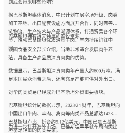
到底会带来哪些影响？
据巴基斯坦媒体消息，中巴计划在屠宰场升级、肉类
加工基地、出口配套设施方面展开合作，同时完善冷
链物流、生产技术与产品溯源体系，打通贸易各个环
巴基斯坦拥有得天独厚的畜牧资源。
节，推动巴基斯坦优质清真牛肉、羊肉持续销往中
国。
该国食品安全部长介绍，当地非常适合发展肉牛养
殖，具备生产高品质清真肉类的优势。
数据显示，巴基斯坦清真肉类年产量大约600万吨，满
足本国民众消费之后，还有充足产能可供对外出口。
对华肉类贸易已经成为巴基斯坦外贸重要板块。
巴基斯坦统计局数据显示，2023/24 财年，巴基斯坦向
中国出口牛肉、羊肉、禽肉等肉类产品总额达1423亿
巴基斯坦卢比，折合约5.12亿美元，中国已是巴基斯
为进一步打开海外市场，巴基斯坦早早就布局肉类出
坦举足轻重的肉类买家。