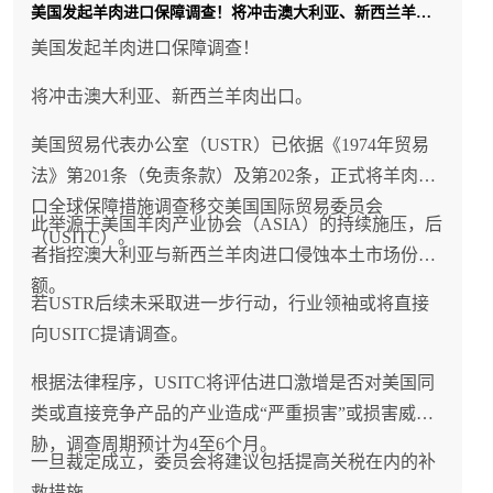
美国发起羊肉进口保障调查！将冲击澳大利亚、新西兰羊肉出口
美国发起羊肉进口保障调查！
将冲击澳大利亚、新西兰羊肉出口。
美国贸易代表办公室（USTR）已依据《1974年贸易
法》第201条（免责条款）及第202条，正式将羊肉进
口全球保障措施调查移交美国国际贸易委员会
此举源于美国羊肉产业协会（ASIA）的持续施压，后
（USITC）。
者指控澳大利亚与新西兰羊肉进口侵蚀本土市场份
额。
若USTR后续未采取进一步行动，行业领袖或将直接
向USITC提请调查。
根据法律程序，USITC将评估进口激增是否对美国同
类或直接竞争产品的产业造成“严重损害”或损害威
胁，调查周期预计为4至6个月。
一旦裁定成立，委员会将建议包括提高关税在内的补
救措施。