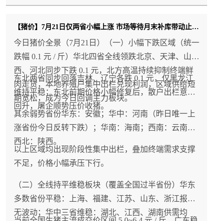
【猪价】7月21日仅两省小幅上涨 市场等待月末补库带动止跌修复
今日猪价全景（7月21日）（一）小幅下跌区域（统一
跌幅 0.1 元 / 斤）华北四省全线领跌北京、天津、山
西、河北同步下跌 0.1 元，北方高温持续抑制终端鲜
东北两省同步回落吉林、辽宁各跌 0.1 元，仅黑龙江
肉走货，本地养殖户集中出栏兑现利润，区域供给短
维持平稳；东北前期价格小幅修复后，散户出栏意愿
期宽松，成为今日回调主力板块。
回升，屠企顺势压价收猪。
其余弱势省份华东：安徽；华中：河南（昨日唯一上
涨省份今日反转下跌）；华南：海南；西南：云南；
西北：陕西。
以上区域均出现阶段性集中出栏，叠加终端需求支撑
不足，价格小幅承压下行。
（二）全线持平维稳板块（覆盖全国过半省份）华东
多数省份平稳：上海、福建、江苏、山东、浙江报价
无波动；华中三省维稳：湖北、江西、湖南供需均
当前全国生猪主流成交价区间 5.0~6.4 元 / 斤，广东稳