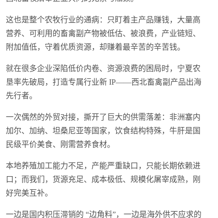
这也是整个农牧行业的通病：只盯着主产品赚钱，大量高
营养、可利用的畜禽副产物被低估、被浪费，产业链短、
附加值低，守着优质资源，却赚着最辛苦的辛苦钱。
就在很多企业深陷低价内卷、资源浪费的困局时，宁夏农
垦率先破局，打造专属行业新 IP——西北畜禽副产品出海
先行者。
一次偶然的外贸对接，撕开了巨大的供需落差：非洲塞内
加尔、加纳、坦桑尼亚等国家，饮食结构特殊，牛肝是国
民级平价美食、刚需营养食材。
本地养殖加工能力不足，产能严重缺口，只能长期依赖进
口；而我们，货源充足、成本极低、规模化屠宰成熟，刚
好完美互补。
一边是国内积压滞销的 “边角料”，一边是海外供不应求的