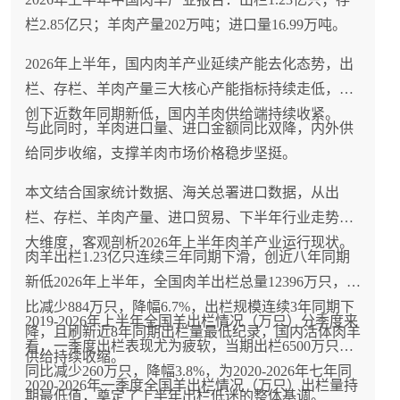
栏2.85亿只；羊肉产量202万吨；进口量16.99万吨。
2026年上半年，国内肉羊产业延续产能去化态势，出
栏、存栏、羊肉产量三大核心产能指标持续走低，均
创下近数年同期新低，国内羊肉供给端持续收紧。
与此同时，羊肉进口量、进口金额同比双降，内外供
给同步收缩，支撑羊肉市场价格稳步坚挺。
本文结合国家统计数据、海关总署进口数据，从出
栏、存栏、羊肉产量、进口贸易、下半年行业走势五
大维度，客观剖析2026年上半年肉羊产业运行现状。
肉羊出栏1.23亿只连续三年同期下滑，创近八年同期
新低2026年上半年，全国肉羊出栏总量12396万只，同
比减少884万只，降幅6.7%，出栏规模连续3年同期下
2019-2026年上半年全国羊出栏情况（万只）分季度来
降，且刷新近8年同期出栏量最低纪录，国内活体肉羊
看，一季度出栏表现尤为疲软，当期出栏6500万只，
供给持续收缩。
同比减少260万只，降幅3.8%，为2020-2026年七年同
2020-2026年一季度全国羊出栏情况（万只）出栏量持
期最低值，奠定了上半年出栏低迷的整体基调。