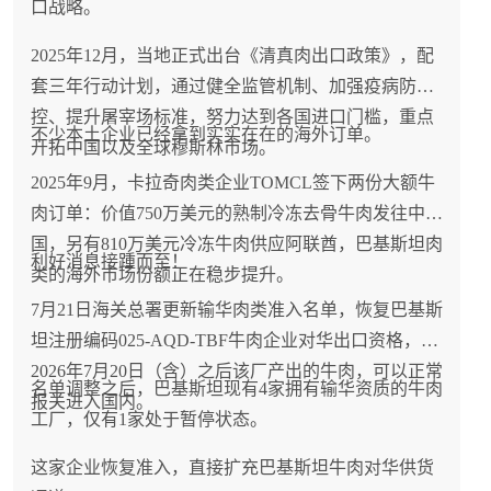
口战略。
2025年12月，当地正式出台《清真肉出口政策》，配
套三年行动计划，通过健全监管机制、加强疫病防
控、提升屠宰场标准，努力达到各国进口门槛，重点
不少本土企业已经拿到实实在在的海外订单。
开拓中国以及全球穆斯林市场。
2025年9月，卡拉奇肉类企业TOMCL签下两份大额牛
肉订单：价值750万美元的熟制冷冻去骨牛肉发往中
国，另有810万美元冷冻牛肉供应阿联酋，巴基斯坦肉
利好消息接踵而至！
类的海外市场份额正在稳步提升。
7月21日海关总署更新输华肉类准入名单，恢复巴基斯
坦注册编码025-AQD-TBF牛肉企业对华出口资格，
2026年7月20日（含）之后该厂产出的牛肉，可以正常
名单调整之后，巴基斯坦现有4家拥有输华资质的牛肉
报关进入国内。
工厂，仅有1家处于暂停状态。
这家企业恢复准入，直接扩充巴基斯坦牛肉对华供货