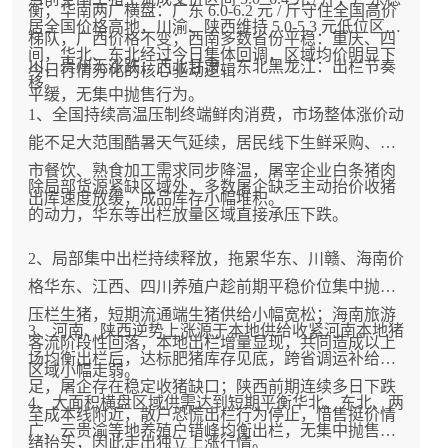
衡；华南两广横盘：广东 6.0-6.2 元 / 斤守住全国高价
居全国价格高地，川渝、陕西维持 5.0-5.3 元低位区
梯队，广西价格不变；西南多数省份平稳：重庆、四
间，华北、东北经过今日集体回调，区域均价明显下
川、贵州无涨跌；西北甘肃、东北黑龙江：出栏节奏
今日行情分化的核心驱动逻辑
移。
平缓，无集中抛售行为。
1、全国持续高温压制终端鲜肉消费，市场整体涨价动
能不足大范围酷暑天气延续，居民线下生鲜采购、夜
市餐饮、熟食加工需求同步降温，屠宰企业白条猪肉
除局部货源紧缺区域外，多数屠企缺乏主动抬价收猪
出库速度放缓，成品库存小幅堆积。
的动力，华东等出栏放量区域直接承压下跌。
2、局部集中出栏持续释放，拖累华东、川赣、海南价
格华东、江西、四川养殖户趁前期平稳价位集中抛售
压栏生猪，短期流通端生猪供给小幅宽松；海南旅游
3、河南、陕西逆势上涨源于本地供给收紧河南本地猪
客流阶段性回落，本地出栏增量显现，共同造成以上
场均衡出栏后，达标肥猪库存见底，跨省调运补给不
区域小幅走弱。
足，屠企存在稳定收猪缺口；陕西前期连续多日下跌
4、大面积横盘区域供需达到短期平衡华北、东北、两
至成本线附近，散户恐慌出栏行为停止，惜售挺价情
广、云贵渝等地养殖户错峰均衡出栏，无集中抛售或
绪抬头，因此走出独立上涨行情。