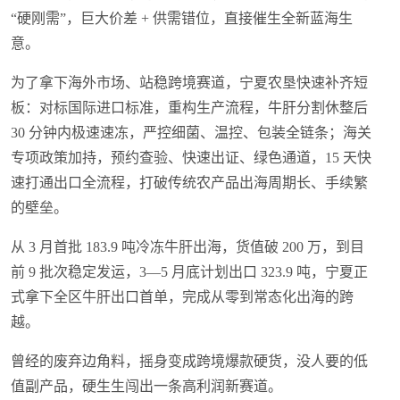
“硬刚需”，巨大价差 + 供需错位，直接催生全新蓝海生
意。
为了拿下海外市场、站稳跨境赛道，宁夏农垦快速补齐短
板：对标国际进口标准，重构生产流程，牛肝分割休整后
30 分钟内极速速冻，严控细菌、温控、包装全链条；海关
专项政策加持，预约查验、快速出证、绿色通道，15 天快
速打通出口全流程，打破传统农产品出海周期长、手续繁
的壁垒。
从 3 月首批 183.9 吨冷冻牛肝出海，货值破 200 万，到目
前 9 批次稳定发运，3—5 月底计划出口 323.9 吨，宁夏正
式拿下全区牛肝出口首单，完成从零到常态化出海的跨
越。
曾经的废弃边角料，摇身变成跨境爆款硬货，没人要的低
值副产品，硬生生闯出一条高利润新赛道。