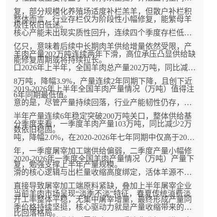
复，部分规模化养殖场适度补栏羔羊，但散户补栏积
整体而言，行业存栏仅为阶段性小幅修复，能繁母羊
极性依旧低迷。
核心产能未出现实质性回升，连续四个季度存栏低于3
亿只，意味着后续中长期肉羊供给增量依然受限，产
羊肉产量202万吨连续两年下滑，高位承压凸显供给缺
能修复周期或将持续拉长。
口2026年上半年，全国羊肉总产量202万吨，同比减少
8万吨，降幅3.9%，产量连续2年同期下降，且创下近
2019-2026年上半年全国羊肉产量情况（万吨）值得注
6年同期最低值。
意的是，尽管产量持续回落，行业产能韧性仍存，上
半年产量连续6年稳定突破200万吨关口，整体供给基
分季度来看，一季度羊肉产量103万吨，同比减少2万
数依旧稳固。
吨，降幅2.0%，在2020-2026年七年同期中仅高于2020
年，一季度屠宰加工端供给偏弱，二季度产量小幅修
2020-2026年一季度全国羊肉产量情况（万吨）产量下
复，勉强支撑上半年产量规模。
滑的核心逻辑与出栏量收缩高度绑定，活体羊源不足
直接导致屠宰加工端原料紧缺，叠加上半年屠宰企业
当前羊肉市场呈现“淡季不淡”特征，春夏传统消费淡
开工率整体平稳，无集中屠宰增量，最终形成产量同
季价格持续坚挺，核心驱动力就是产量收缩带来的供
比回落格局。