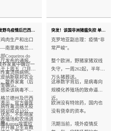
其加工品必须销毁。
继年内首发野鸟疫情后巴西又现散养家禽感染禽流感；Aurora SIF68厂因氨气泄漏而停工
突发！该国非洲猪瘟失控 单日新增12起！欧洲养猪业“损失惨重”
要鸡肉生产和出口
克罗地亚副总理：疫情“非
——南里奥格兰德
常严峻”。
oqueiros do
业厅发布的通报，
整个欧洲，野猪家猪双线
的散养家禽中确诊一
于上周五（7月17
失守，一周262起，半年25
病性禽流感病例。
坎皮纳斯联邦农业
万头猪葬送。
出，散养家禽（后
这串数字背后，是病毒向
验室确认。
）感染该病毒不影
规模化养殖场的致命逼
奥格兰德州及巴西
近。
厅表示，官方兽医
欧洲没有特效药，国内也
致病性禽流感无疫
将对疫点10公里
没有侥幸的资本。
生状态，不影响家
的养殖场和农场进
贸易。
致Aurora埃雷欣
汛期当前，境外疫情反
，并开展卫生宣教