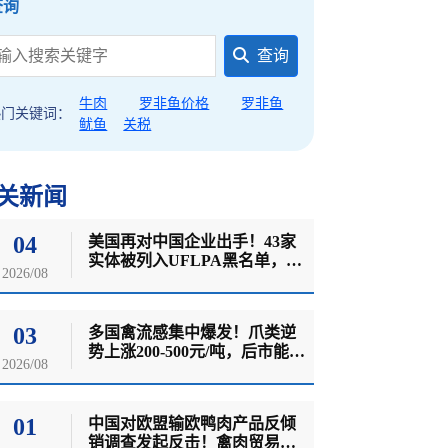
查询
查询
牛肉
罗非鱼价格
罗非鱼
热门关键词：
鱿鱼
关税
关新闻
04
美国再对中国企业出手！43家
实体被列入UFLPA黑名单，8
2026/08
月3日起生效
03
多国禽流感集中爆发！爪类逆
势上涨200-500元/吨，后市能否
2026/08
持续？
01
中国对欧盟输欧鸭肉产品反倾
销调查发起反击！禽肉贸易风