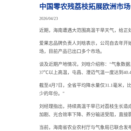
中国零农残荔枝拓展欧洲市场
2026/04/23
近期，海南遭遇大范围高温干旱天气，给正
爱果志品牌负责人刘晗表示，公司自去年开
场，目前产品已出口多个市场。
谈及近期产地情况，刘晗介绍称："气象数据
37℃以上高温，屯昌、澄迈气温一度达到40
截至4月7日，全省平均降水量仅31.1毫米，
少的年份。"
刘经理指出，持续高温干旱已对荔枝生长造
加剧、光合效率下降、养分输送受阻，直接
当前，海南省农业农村厅与气象局已联合发布