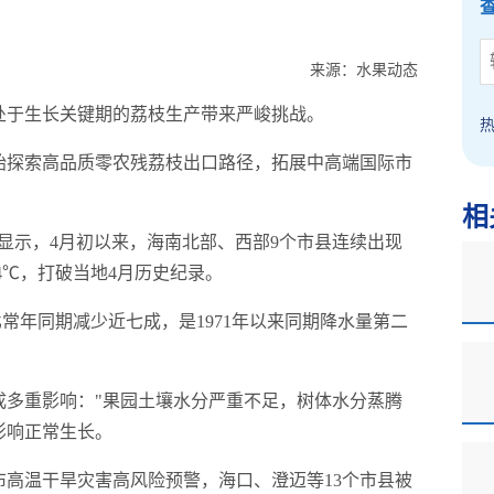
来源：水果动态
处于生长关键期的荔枝生产带来严峻挑战。
始探索高品质零农残荔枝出口路径，拓展中高端国际市
相
显示，4月初以来，海南北部、西部9个市县连续出现
.4℃，打破当地4月历史纪录。
比常年同期减少近七成，是1971年以来同期降水量第二
成多重影响："果园土壤水分严重不足，树体水分蒸腾
影响正常生长。
高温干旱灾害高风险预警，海口、澄迈等13个市县被