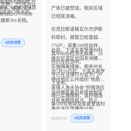
体(包括中国内地、
货物，于7月28日
SMCA北美成分货
尸体已被焚烧，相关区域
香港、越南、日本、
1前完成进口报关的货
等)加征12.5%关税
。
已彻底消毒。
缴新301关税。
在克拉斯诺格瓦尔杰伊斯
科耶村，兽医已检查超过
#风险预警
770户，采集100份血样，
此前，下诺夫哥罗德州科
其中80份检测无病毒，20
维尔尼诺区也因非洲猪瘟
份仍在检测中。
实施隔离措施，相关州长
自7月10日起，下诺夫哥罗
令已在法律行为官方门户
德州地区公共组织“地质学
上发布。
家猎人渔夫协会”狩猎场区
该州兽医委员会受命制定
域已实施限制，该狩猎场
并批准根除疫点、防止病
第109号地块及库普里诺村
毒在该区传播的计划。
13号楼的冷藏室被确认为
2026/07/23
#风险预警
#猪
受感染场所，确诊非洲猪
瘟的猪和野猪屠宰产品及