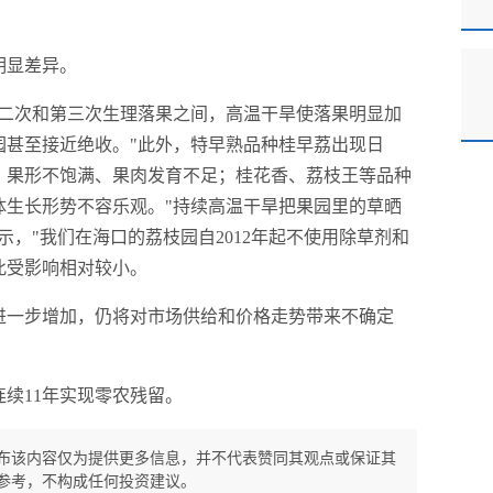
明显差异。
第二次和第三次生理落果之间，高温干旱使落果明显加
园甚至接近绝收。"此外，特早熟品种桂早荔出现日
、果形不饱满、果肉发育不足；桂花香、荔枝王等品种
体生长形势不容乐观。"持续高温干旱把果园里的草晒
，"我们在海口的荔枝园自2012年起不使用除草剂和
此受影响相对较小。
进一步增加，仍将对市场供给和价格走势带来不确定
续11年实现零农残留。
布该内容仅为提供更多信息，并不代表赞同其观点或保证其
参考，不构成任何投资建议。