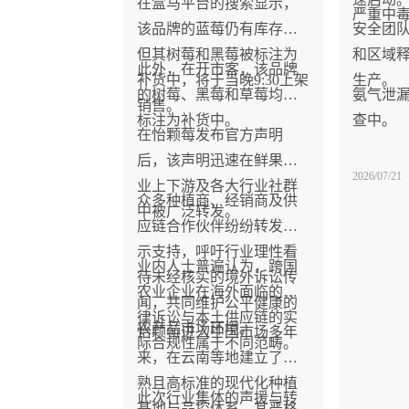
在盒马平台的搜索显示，
严重中
该品牌的蓝莓仍有库存，
安全团
但其树莓和黑莓被标注为
和区域
此外，在开市客，该品牌
补货中，将于当晚9:30上架
生产。
的树莓、黑莓和草莓均被
氨气泄
销售。
标注为补货中。
查中。
在怡颗莓发布官方声明
后，该声明迅速在鲜果产
2026/07/21
业上下游及各大行业社群
众多种植商、经销商及供
中被广泛转发。
应链合作伙伴纷纷转发以
示支持，呼吁行业理性看
业内人士普遍认为，跨国
待未经核实的境外诉讼传
农业企业在海外面临的法
闻，共同维护公平健康的
律诉讼与本土供应链的实
农产品市场环境。
怡颗莓进入中国市场多年
际合规性属于不同范畴。
来，在云南等地建立了成
熟且高标准的现代化种植
此次行业集体的声援与转
基地与品控体系，其严格