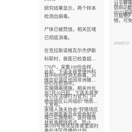
经济
对干在途
铝铜、U
研究结果显示，两个样本
中国
00:0
印度
可豁免
检测出病毒。
物，可免
尸体已被焚烧，相关区域
已彻底消毒。
2026/07/27
在克拉斯诺格瓦尔杰伊斯
科耶村，兽医已检查超过
770户，采集100份血样，
此前，下诺夫哥罗德州科
其中80份检测无病毒，20
维尔尼诺区也因非洲猪瘟
份仍在检测中。
实施隔离措施，相关州长
自7月10日起，下诺夫哥罗
令已在法律行为官方门户
德州地区公共组织“地质学
上发布。
家猎人渔夫协会”狩猎场区
该州兽医委员会受命制定
域已实施限制，该狩猎场
并批准根除疫点、防止病
第109号地块及库普里诺村
毒在该区传播的计划。