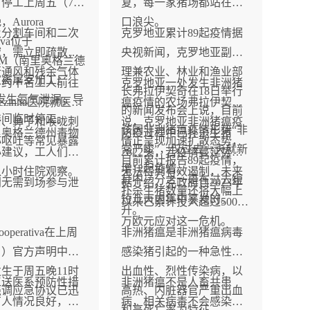
停工上周五（7月
复，每一家猪场都站在风
，Aurora
口浪尖。
及分割车间和二次
克罗地亚累计89起疫情据
tiva位于
域，需立即疏散员
央视新闻，克罗地亚副总
HIM（南里奥格兰德
行通风和残余气体
理兼农业、林业和渔业部
家禽屠宰加工厂
，约十名工人前往
克罗地亚一处发生非洲猪
长弗拉伊契奇在18日举行
8厂发生氨气泄漏，导
Terezinha医院就医，
瘟疫情的农场弗拉伊契奇
的新闻发布会上说，目前
车间临时停工。
睛、鼻子和喉咙刺
说，克罗地亚非洲猪瘟疫
该国非洲猪瘟疫情形势“非
里奥格兰德州毒物
防疫过程中已扑杀生猪
心呕吐等常见暴露
情正呈现加速扩散态势，
常严峻”，仅过去一天就新
心建议，工人们接
2822头，若疫情蔓延势头
目前累计报告89起疫情，
增12起疫情。
八小时住院观察。
无法得到有效遏制，未来
其中三分之一是在过去短
门无需到场参与泄
据介绍，克政府自2023年
扑杀生猪数量还将大幅上
短几天内集中暴发的。
。
以来已累计投入超过5000
升。
万欧元应对这一危机。
Cooperativa在上周
非洲猪瘟是非洲猪瘟病毒
日）官方声明中确
感染猪引起的一种急性、
生于周五晚11时
出血性、烈性传染病，以
工送医系预防性措
非洲猪瘟不是人畜共患
强调应急协议已迅
高热、内脏器官严重出血
有人情况良好，无
病，相关病毒不会感染人
。
和高死亡率为特征。