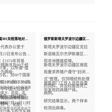
最新！美国301关税落地对中国征12.5%，7月24日起生效
俄罗斯斯塔夫罗波尔边疆区与下诺夫哥罗德州相继发现非洲猪瘟疫情
易代表办公室于
斯塔夫罗波尔边疆区克拉
7月23日发布公告，
斯诺格瓦尔杰伊斯基区发
《1974年贸易
现非洲猪瘟疫情。
措施涉及60个经
斯塔夫罗波尔边疆区兽医
01条，以所谓“强
为两级:
局要求养猪户遵守“封闭
为名，对60个国家
式”管理，仅饲喂经热处理
10%至12.5%的
部分实施或不完全执
兽医部门工作人员在巡查
的饲料，并及时报告死亡
关禁令的14个经济体
其中中国大陆將划
中发现四具猪尸体。
加拿大、欧盟、英
病例。
5%最高一档征稅范
覆盖全品类商品，
中国台湾省等)加征
研究结果显示，两个样本
时间7月24日12时
关稅;
天然气、化肥、部
检测出病毒。
实施禁令的其余46个
效。
232条下的汽车钢