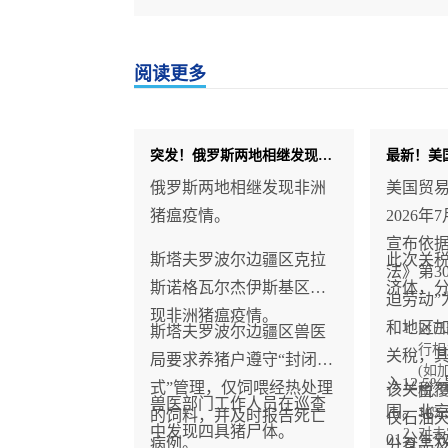
阅读更多
突发！俄罗斯两地相继发现非洲猪瘟疫情
俄罗斯两地相继发现非洲
美国贸
猪瘟疫情。
2026年
宣布依据
斯塔夫罗波尔边疆区克拉
此次关税
法》第3
斯诺格瓦尔杰伊斯基区发
济体，分
迫劳动”
现非洲猪瘟疫情。
和地区加征
对已
斯塔夫罗波尔边疆区兽医
行相
关稅，
局要求养猪户遵守“封闭
(如
入12.
式”管理，仅饲喂经热处理
该关稅
国、
兽医部门工作人员在巡查
围。北京
10%
的饲料，并及时报告死亡
仅石油
中发现四具猪尸体。
对未
01分生
病例。
分食品及