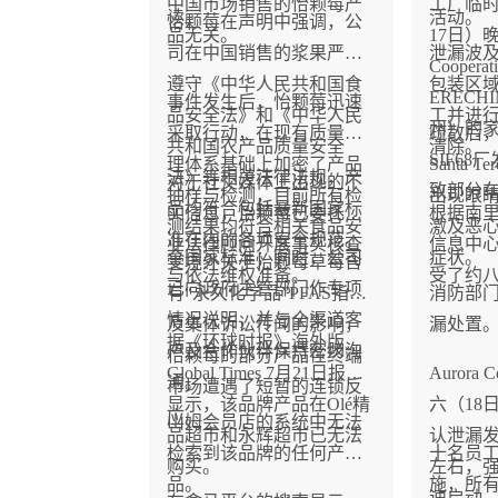
中国市场销售的怡颗莓产
工厂临时
读。
活动。
怡颗莓在声明中强调，公
品无关。
17日）晚
司在中国销售的浆果严格
泄漏波
Coopera
遵守《中华人民共和国食
包装区
EREC
事件发生后，怡颗莓迅速
品安全法》和《中华人民
工并进
州）的
采取行动，在现有质量管
疏散后
共和国农产品质量安全
清除。
SIF6
理体系基础上加密了产品
Santa 
法》等相关法律法规，产
对于社交媒体上出现的不
致部分
抽样与检测，目前所有检
出现眼
品均符合包括最新国家标
实信息，怡颗莓已委托专
根据南
测结果均符合相关食品安
激及恶
准在内的各项安全规范。
业法律顾问开展事实核查
信息中
全国家标准；同时，公司
症状。
受境外关于怡颗莓草莓含
与依法维权准备。
受了约
已向政府主管部门作专项
有“永久化学品”PFAS指控
消防部
情况说明，并与全渠道客
及集体诉讼传闻的影响，
漏处置
据《环球时报》海外版
户及合作伙伴保持密切沟
怡颗莓的部分产品在终端
Global Times 7月21日报道
Aurora 
通。
市场遭遇了短暂的连锁反
显示，该品牌产品在Olé精
六（18
应。
山姆会员店的系统中无法
品超市和永辉超市已无法
认泄漏发
检索到该品牌的任何产
十名员
购买。
左右，
品。
施，所
速启动