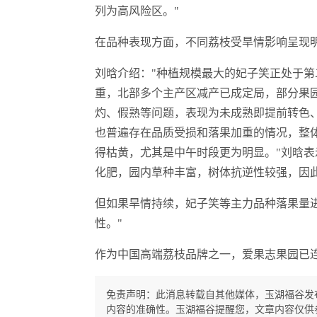
列为高风险区。"
在品种表现方面，不同荔枝受旱情影响呈现
刘晗介绍："种植规模最大的妃子笑正处于
重，北部多个主产区减产已成定局，部分果
灼、假熟等问题，表现为未成熟即提前转色
也普遍存在品质受损和落果加重的情况，整
得枯黄，尤其是中午时段更为明显。"刘晗表示
化肥，园内草种丰富，树体抗逆性较强，因
但如果旱情持续，妃子笑等主力品种落果量
性。"
作为中国高端荔枝品牌之一，爱果志果园已连
免责声明：此消息转载自其他媒体，玉湖福谷发
内容的准确性。玉湖福谷提醒您，文章内容仅供