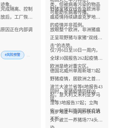
毒迹象。
类，但被病毒污染的物品
队完成隔离、控制
野猪家猪双线告急欧洲非
可能助长病毒传播。
释放后，工厂恢复
瘟疫情持续肆虐克罗地亚
的疫情并非孤例。
漏原因正在内部调
放眼整个欧洲，非洲猪瘟
正呈现野猪与家猪“双线夹
击”的态势。
仅7月6日至10日一周内，
#风险预警
#禽
全球10国报告262起疫情，
欧洲是绝对重灾区。
德国北威州单周新增73起
野猪疫情，居欧洲之首；
波兰大波兰省等6地报告43
同时，家猪疫情同样凶
起；意大利艾米利亚罗马
猛。
涅等3地报告37起；立陶
宛、匈牙利等国同样疫情
克罗地亚一周内扑杀1145
不断。
头，波兰一养猪场774头感
染。