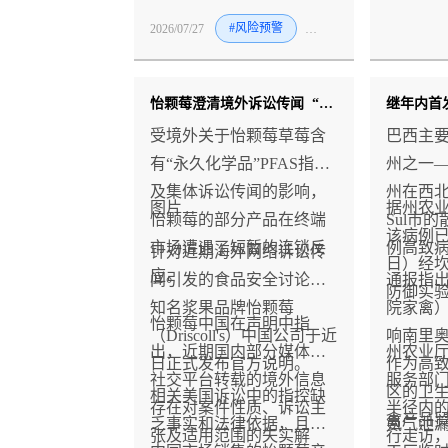
13号楼的冷藏室被确认为
2026/07/27
#风险预警
#猪
#牛
受感染场所，确诊非洲猪
瘟的猪和野猪屠宰产品及
其加工品必须销毁。
怡颗莓澄清境外诉讼传闻 “中国市场产品完全合规”
受境外关于怡颗莓草莓含
巴西主
有“永久化学品”PFAS指控
州之一
及集体诉讼传闻的影响，
州在西北部C
图片
据州农
怡颗莓的部分产品在终端
Sul市
该病例已
市场遭遇了短暂的连锁反
例高致
针对近期海外网络诉讼传
日）经
应。
闻引发的食品安全讨论，
通报指
防御实
知名浆果品牌怡颗莓
院家禽
怡颗莓中国在声明中指
（Driscoll's）中国公司于近
响南里
出，近期国内部分媒体及
州农业
日正式发布官方说明。
作为高
社交平台转载的境外信息
服务部门
区的卫
相关美国诉讼中的指控缺
存在对案件性质、诉讼主
半径内
禽产品
乏事实和法律依据，且与
氨气泄漏
张及适用范围的失实解
行走访