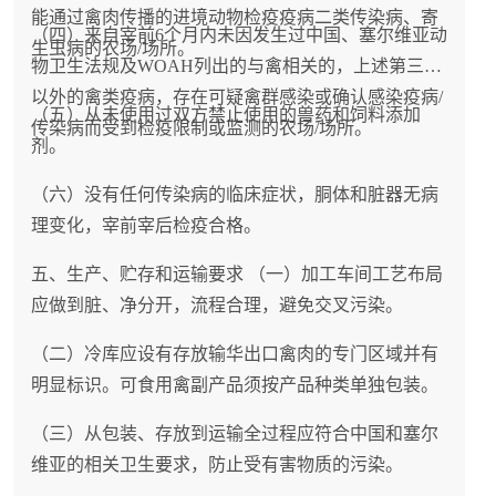
能通过禽肉传播的进境动物检疫疫病二类传染病、寄
（四）来自宰前6个月内未因发生过中国、塞尔维亚动
生虫病的农场/场所。
物卫生法规及WOAH列出的与禽相关的，上述第三款
以外的禽类疫病，存在可疑禽群感染或确认感染疫病/
（五）从未使用过双方禁止使用的兽药和饲料添加
传染病而受到检疫限制或监测的农场/场所。
剂。
（六）没有任何传染病的临床症状，胴体和脏器无病
理变化，宰前宰后检疫合格。
五、生产、贮存和运输要求 （一）加工车间工艺布局
应做到脏、净分开，流程合理，避免交叉污染。
（二）冷库应设有存放输华出口禽肉的专门区域并有
明显标识。可食用禽副产品须按产品种类单独包装。
（三）从包装、存放到运输全过程应符合中国和塞尔
维亚的相关卫生要求，防止受有害物质的污染。