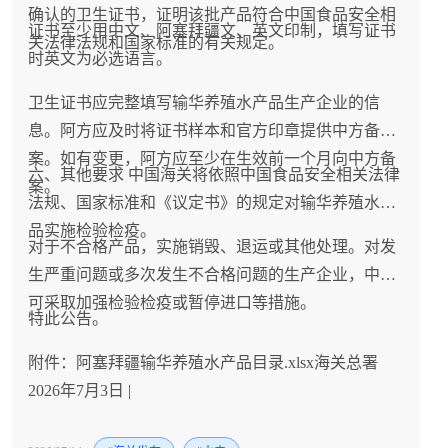
确认的卫生证书，证明该批产品符合中国食品安全相
证书至少用中文、阿塞拜疆文、英文印制，填写证书
关法律法规和国家标准的有关规定。
时英文为必选语言。
卫生证书应完整填写输华养殖水产品生产企业的信
息。阿方应及时将证书样本和官方印章提供中方备
案。如有变更，阿方应至少在生效前一个月向中方备
六、其他要求 中国海关将依照中国食品安全相关法律
案。
法规、国家标准和《议定书》的规定对输华养殖水产
品实施检验检疫。
对于不合格产品，实施销毁、退运或其他处理。对发
生严重问题或多次发生不合格问题的生产企业，中方
可采取加强检验检疫或暂停进口等措施。
特此公告。
附件：阿塞拜疆输华养殖水产品目录.xlsx海关总署
2026年7月3日 |