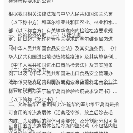
检验检疫要求的公告）
根据我国相关法律法规与中华人民共和国海关总署
（以下称中方）和塞尔维亚共和国农业、林业和水利
部（以下称塞方）有关输华禽肉的检验检疫要求规
一、检验检疫依据 （一）法律法规。
定，即日起，允许符合相关要求的塞尔维亚禽肉进
口。
《中华人民共和国食品安全法》及其实施条例、《中
华人民共和国进出境动植物检疫法》及其实施条例、
《中华人民共和国进出口商品检验法》及其实施条
（二）双边议定书。
例，以及《中华人民共和国进出口食品安全管理办
法》《中华人民共和国海关进口食品境外生产企业注
《中华人民共和国海关总署和塞尔维亚共和国农业、
册管理规定》等。
林业和水利部关于输华禽肉检验检疫要求议定书》
（以下简称《议定书》）。
二、允许输华产品范围 允许输华的塞尔维亚禽肉是指
可食用的冷冻禽屠体（活禽经宰杀、放血后除去毛、
内脏、头及脚后的躯体可食部分）及分割部分和可食
可食用的冷冻禽屠体包括冷冻的整只鸡（不包括内脏
用禽副产品。