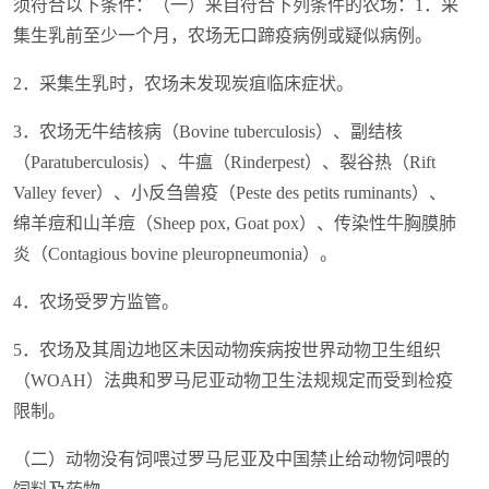
须符合以下条件：（一）来自符合下列条件的农场：1．采
集生乳前至少一个月，农场无口蹄疫病例或疑似病例。
2．采集生乳时，农场未发现炭疽临床症状。
3．农场无牛结核病（Bovine tuberculosis）、副结核
（Paratuberculosis）、牛瘟（Rinderpest）、裂谷热（Rift
Valley fever）、小反刍兽疫（Peste des petits ruminants）、
绵羊痘和山羊痘（Sheep pox, Goat pox）、传染性牛胸膜肺
炎（Contagious bovine pleuropneumonia）。
4．农场受罗方监管。
5．农场及其周边地区未因动物疾病按世界动物卫生组织
（WOAH）法典和罗马尼亚动物卫生法规规定而受到检疫
限制。
（二）动物没有饲喂过罗马尼亚及中国禁止给动物饲喂的