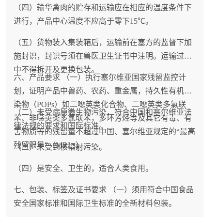
（四）输华禽肉的贮存和运输应在相应的温度条件下
进行，产品中心温度不应高于零下15℃。
（五）货物装入集装箱后，运输前在塞方的监督下加
施封识，封识号须在兽医卫生证书中注明。运输过程
中不得拆开及更换包装。
六、产品要求 （一）执行塞尔维亚国家残留监控计
划，证明产品中兽药、农药、重金属，持久性有机污
染物（POPs）如二噁英类化合物、二噁英类多氯联
（二）未受病原微生物污染，符合中国和塞尔维亚法
苯、非噁英类多氯联苯，多环芳烃等及其它有毒、有
律法规的要求和国际标准。
害物质等的残留量不超过中国、塞尔维亚规定的“最高
残留限量”（MRLs）。
（三）未受到核辐射污染。
（四）是安全、卫生的，适合人类食用。
七、包装、标签及证书要求 （一）须用符合中国食品
安全国家标准和国际卫生标准的全新材料包装。