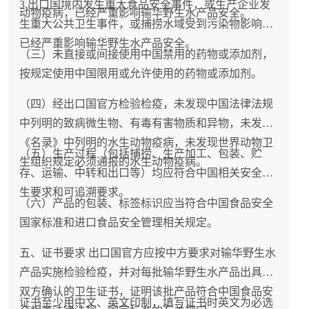
3.出口国境内发生重大食品安全事件，或生产企业发
动物疫病，已经严重影响输华野生水产品安全。
生重大公共卫生事件，或捕捞水域受到污染物影响，
已经严重影响输华野生水产品安全。
（三）未直接或间接使用中国禁用的药物或添加剂，
按规定使用中国限用或允许使用的药物或添加剂。
（四）经出口国官方检验检疫，未发现中国法律法规
中列明的致病微生物、有毒有害物质和异物，未发现
《名录》中列明的水生动物疫病，未发现世界动物卫
（五）生产过程（包括捕捞、生产加工、包装、贮
生组织规定必须通报的水生动物疫病。
存、运输、中转和出口等）均应符合中国相关安全卫
生要求和可追溯要求。
（六）产品的包装、标签标识应当符合中国食品安全
国家标准和进口食品安全管理相关规定。
五、证书要求 出口国官方应按中方要求对输华野生水
产品实施检验检疫，并对每批输华野生水产品出具经
双方确认的卫生证书，证明该批产品符合中国食品安
证书至少用中文、英文印制，填写证书时英文为必选