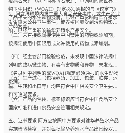
疫病名录》（以下简称《名录》）中列明的或世界动
物卫生组织（WOAH）规定必须通报的与《议定书》
3．阿塞拜疆境内发生重大食品安全事件，或生产企业
产品相关的水生动物疫病，已经严重影响输华养殖水
发生重大公共卫生事件，或养殖区域受到污染物影
产品安全。
响，已经严重影响输华养殖水产品安全。
（三）未直接或间接使用中国禁用的药物或添加剂，
按规定使用中国限用或允许使用的药物或添加剂。
（四）经主管部门检验检疫，未发现中国法律法规中
列明的致病微生物、有毒有害物质和异物，未发现
《名录》中列明的或WOAH规定必须通报的水生动物
（五）生产过程（包括养殖、加工、包装、贮存、运
疫病。
输、中转和出口等）均应符合中国相关安全卫生要求
和可追溯要求。
（六）产品的包装、标签标识应当符合中国食品安全
国家标准和进口食品安全管理相关规定。
五、证书要求 阿方应按照中方要求对输华养殖水产品
实施检验检疫，并对每批输华养殖水产品出具经双方