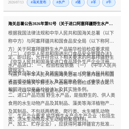
2026/07/13
#海关发布
#水产
#猪
#羊
#牛
海关总署公告2026年第92号（关于进口阿塞拜疆野生水产品检验检疫要求的公告）
根据我国法律法规和中华人民共和国海关总署（以下
称中方）与阿塞拜疆共和国食品安全局（以下称阿
方）关于阿塞拜疆野生水产品输华检验检疫要求规
（二）《中华人民共和国进出口食品安全管理办法》
定，即日起，允许符合以下相关要求的阿塞拜疆野生
《中华人民共和国海关进口食品境外生产企业注册管
水产品进口： 一、检验检疫依据 （一）《中华人民共
理规定》。
和国食品安全法》及其实施条例、《中华人民共和国
（三）《中华人民共和国海关总署与阿塞拜疆共和国
进出境动植物检疫法》及其实施条例、《中华人民共
食品安全局关于野生水产品输华检验检疫要求议定
和国进出口商品检验法》及其实施条例。
书》（以下简称《议定书》）。
二、进口产品范围 野生水产品，是指野生的、供人类
食用的水生动物产品及其制品、藻类等海洋植物产品
及其制品，不包括两栖类、爬行类、水生哺乳动物
三、生产企业要求 输华野生水产品生产企业（包括生
类、活水生动物及水生动植物繁殖材料。
产、加工、贮存企业），应获得阿塞拜疆官方批准并