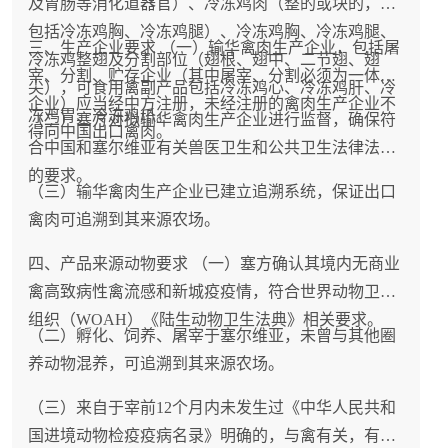
及胃肠等消化道器官）、冷冻鸡肉（整的或块的，不
包括冷冻鸡胸、冷冻鸡腿）、冷冻鸡胸、冷冻鸡腿、
三、生产企业要求 （一）输华禽肉生产企业，包括屠
冷冻鸡整翅及分割部位（翅根、翅中、二节翅、翅
宰、分割、贮存企业（其中屠宰、分割必须为一体化
尖），可食用禽副产品包括冷冻鸡心、冷冻鸡肝、冷
企业）应当经中方注册，未经注册的禽肉生产企业不
冻鸡胃、冷冻鸡爪。
（二）塞方对拟输华禽肉生产企业进行监督，确保符
得向中国出口禽肉。
合中国和塞尔维亚有关兽医卫生和公共卫生法律法规
的要求。
（三）输华禽肉生产企业已建立追溯系统，保证出口
禽肉可追溯到其来源农场。
四、产品来源动物要求 （一）塞方确认其境内无商业
禽高致病性禽流感和新城疫疫情，符合世界动物卫生
组织（WOAH）《陆生动物卫生法典》相关要求。
（二）孵化、饲养、屠宰于塞尔维亚，未曾与其他圈
养动物混养，可追溯到其来源农场。
（三）来自于宰前12个月内未发生过《中华人民共和
国进境动物检疫疫病名录》明确的，与禽有关，有可