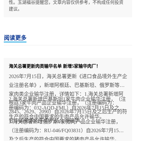
性。玉湖福谷提醒您，文章内容仅供参考，不构成任何投资
建议。
阅读更多
海关总署更新肉类输华名单 新增5家输华肉厂！
2026年7月15日，海关总署更新《进口食品境外生产企
业注册名单》，新增阿根廷、巴基斯坦、俄罗斯等国5
家肉类企业输华注册，详情如下：1.海关总署新增阿
2.海关总署新增巴基斯坦1家牛肉企业输华注册，（注
根廷3家牛肉产品企业输华注册，（注册编码为：
册编码为：032-AQD-FML）自2026年7月15日及之后
2845、2629、2090）自2026年7月15日及之后生产的符
生产的符合中国要求的牛肉产品允许输华。
合中国要求的牛肉产品允许输华。
3.海关总署新增俄罗斯1家猪肉产品企业输华注册，
（注册编码为：RU-046/FQ03831）自2026年7月15日
及之后生产的符合中国要求的猪肉产品允许输华。