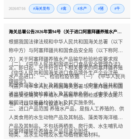
2026/07/16
#海关发布
#禽
#水产
#猪
#牛
海关总署公告2026年第94号（关于进口阿塞拜疆养殖水产品检验检疫要求的公告）
根据我国法律法规和中华人民共和国海关总署（以下
称中方）与阿塞拜疆共和国食品安全局（以下称阿
方）关于阿塞拜疆养殖水产品输华检验检疫要求规
（二）《中华人民共和国进出口食品安全管理办法》
定，即日起，允许符合以下相关要求的阿塞拜疆养殖
《中华人民共和国海关进口食品境外生产企业注册管
水产品进口： 一、检验检疫依据 （一）《中华人民共
理规定》。
和国食品安全法》及其实施条例、《中华人民共和国
（三）《中华人民共和国海关总署与阿塞拜疆共和国
进出境动植物检疫法》及其实施条例、《中华人民共
食品安全局关于养殖水产品输华检验检疫要求议定
和国进出口商品检验法》及其实施条例。
书》（以下简称《议定书》）。
二、进口产品范围 养殖水产品，是指人工养殖的、供
人类食用的水生动物产品及其制品、藻类等海洋植物
产品及其制品，不包括两栖类、爬行类、水生哺乳动
阿塞拜疆输华养殖水产品目录见附件。
物类、活水生动物及水生动植物繁殖材料。