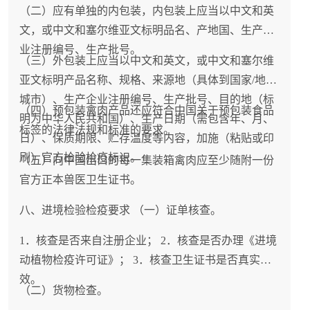
（二）应有单独的内包装，内包装上应当以中文和英
文，或中文和塞尔维亚文标明品名、产地国、生产企
业注册编号、生产批号。
（三）外包装上应当以中文和英文，或中文和塞尔维
亚文标明产品名称、规格、来源地（具体到国家/地区/
城市）、生产企业注册编号、生产批号、目的地（标
（四）预包装禽肉产品还应符合中国关于预包装食品
明为中华人民共和国）、生产日期（需包含年、月、
标签的法律法规和标准的要求。
日）、保质期限、贮存温度等内容，加施（粘贴或印
刷）官方检验检疫标识。
（五）向中国出口的每一集装箱禽肉应至少随附一份
官方正本兽医卫生证书。
八、进境检验检疫要求 （一）证单核查。
1．核查是否来自注册企业； 2．核查是否办理《进境
动植物检疫许可证》； 3．核查卫生证书是否真实有
效。
（二）货物检查。