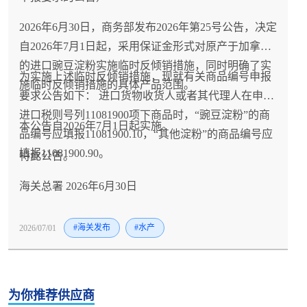
2026年6月30日，商务部发布2026年第25号公告，决定
自2026年7月1日起，采用保证金形式对原产于加拿大
的进口豌豆淀粉实施临时反倾销措施，同时明确了实
为实施上述临时反倾销措施，现就有关商品编号申报
施临时反倾销措施的具体产品范围。
要求公告如下： 进口货物收货人或者其代理人在申报
进口税则号列11081900项下商品时，“豌豆淀粉”的商
本公告自2026年7月1日起实施。
品编号应填报11081900.10，“其他淀粉”的商品编号应
填报11081900.90。
特此公告。
海关总署 2026年6月30日
2026/07/01
#海关发布
#水产
为你推荐供应商