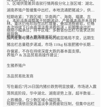
3、区域供需差异造就行情两极分化上涨区域：湖北、
湖南养殖户暂缓集中出栏，本地流通肥猪减少，供需
短期收紧；下跌区域：华南两广、海南、福建、吉
4、本轮淡季调整属于短期波动，产能基本面并未反转
林、重庆仍有阶段性出栏增量，叠加消费疲软，价格
本次持续下行由高温淡季消费低迷 + 前期集中出栏共
继续小幅承压；持平区域：多数省份出栏与需求达到
振导致。
短期平衡，进入震荡筑底区间。
国内能繁母猪长期持续去化的底层格局不变，远期生
猪出栏总量稳步递减，市场 110kg 标准肥猪中长期库
存偏紧，不存在持续深度大跌的基本面支撑。
养殖户 & 冻品贸易商操作建议：
生猪养殖户
冻品贸易批发商
写在最后7月26日国内猪价跌势明显放缓，市场进入震
荡筑底阶段，华中湖北、湖南逆势上涨，超半数省份
止跌横盘，仅少数区域小幅回落。
短期行情依旧受高温淡季消费疲软压制，但集中出栏