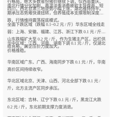
行格局，绝大多数省份猪价继续下调，仅西南重庆、
饮、熟食加工需求整体偏弱，屠宰企业白条出库速
南北行情分化加剧，高温淡季消费疲软主导盘面，短
四川，西北甘肃三地逆势小幅上涨，湖北维持持平。
度平缓，冻品库存维持一定水平。终端需求没有全
期承压态势难快速扭转，但养殖成本支撑限制深度下
面回暖，多数屠宰企业缺少主动高价抢猪动力，仅
跌，行情维持震荡探底模式。
全面下跌区域（跌幅 0.1~0.2 元 / 斤）华东区域全线走
局部货源偏紧区域出现小幅上涨，无法带动全国普
弱：上海、安徽、福建、江苏、浙江下跌 0.1 元 / 斤；
涨。
山东跌幅扩大至 0.2 元 / 斤，作为生猪主产区，出栏供
华中区域：江西、河南、湖南下调 0.1 元 / 斤，仅湖北
给充裕，屠企压价力度加大。
3、区域出栏节奏差异造成行情分化
价格维稳。
上涨区域：黑龙江养殖户错峰出栏、压栏观望，市
华南区域广东、广西、海南同步下跌 0.1 元 / 斤，华南
场可售肥猪偏少；下跌区域：山西、西北部分养殖
高价区间持续收窄。
户借短期修复窗口集中出栏，短期供给小幅宽松；
华北区域北京、天津、山西、河北全部下跌 0.1 元 /
持平区域：绝大多数省份养殖户均衡错峰出栏，供
斤，北方主流产区同步承压。
给与终端消费双向平衡，无集中出栏、大规模抢猪
现象，价格保持稳定。
东北区域：吉林、辽宁下跌 0.1 元 / 斤，黑龙江大跌
0.2 元 / 斤，东北前期支撑力度消退。
4、本轮淡季调整属于阶段性波动，产能基本面没有