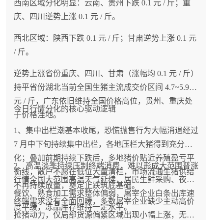
反转
西南区域分化明显：云南、贵州下跌 0.1 元 / 斤；重
庆、四川逆势上涨 0.1 元 / 斤。
7 月中下旬持续下行行情由高温淡季消费低迷 + 前
西北区域：陕西下跌 0.1 元 / 斤；甘肃逆势上涨 0.1 元
期集中出栏共振引发。国内能繁母猪长期持续去化
/ 斤。
的底层格局不变，远期生猪出栏总量稳步递减，市
场 110kg 标准肥猪中长期库存偏紧，不存在持续深
逆势上涨省份重庆、四川、甘肃（涨幅均 0.1 元 / 斤）
度大跌的基本面支撑。
持平省份湖北当前全国生猪主流成交价区间 4.7~5.9
元 / 斤，广东依旧维持全国价格高位，贵州、重庆处
今日行情分化的核心驱动逻辑
于价格洼地。
1、集中出栏潮基本收尾，恐慌抛售行为大幅消退经过
8 月 4 日猪价迎来明显回调，东部、华北、东北大
7 月中下旬持续集中出栏，各地压栏大猪得到充分消
面积走弱，持续多日的修复行情告一段落。核心诱
化；叠加前期持续下跌后，多地猪价贴近养殖盈亏平
因是涨价带动集中出栏，叠加淡季消费疲软。短期
2、高温淡季持续压制终端消费，难以形成大范围普涨
衡线，散户不愿在低位大量清栏，市场流通生猪供给
行情转入震荡调整，区域分化进一步加大，养殖户
行情全国大范围高温天气延续，居民生鲜采购、夜市
不再持续放量，奠定止跌筑底基础。
理性安排出栏，谨慎赌反弹。
餐饮、熟食加工需求整体偏弱，屠宰企业白条出库速
终端需求没有全面回暖，多数屠宰企业缺少主动高价
度平缓，冻品库存维持一定水平。
抢猪动力，仅局部货源偏紧区域出现小幅上涨，无法