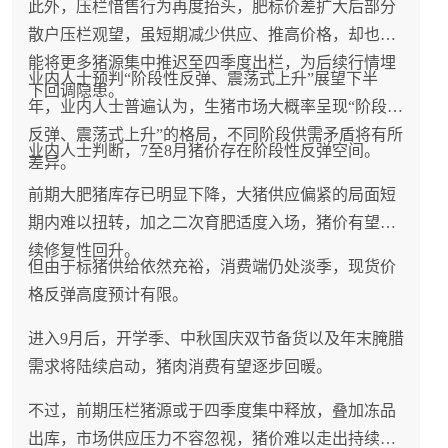
此外，压栏惜售行为再度抬头，肥标价差扩大后部分
散户压栏观望，虽短期减少供应、推高价格，却也可
能将更多猪源集中推迟至四季度出栏，为后续行情埋
业内人士预判“阶段性反弹、震荡式上升”展望下半
下回调隐患。
年，业内人士普遍认为，生猪市场大概率呈现“阶段性
反弹、震荡式上升”的格局，不同阶段供需矛盾将有所
业内人士判断，7至8月猪价存在阶段性反弹空间。
差异。
前期大肥猪库存已明显下降，大猪供应偏紧的局面短
期内难以扭转，加之二次育肥适度入场，猪价有望延
续修复性回升。
但由于标猪供给依然充裕，消费端仍处淡季，现货价
格反弹高度预计有限。
进入9月后，开学季、中秋国庆双节备货以及年末腌腊
需求将陆续启动，猪肉消费有望逐步回暖。
不过，前期压栏猪源或于四季度集中释放，叠加冻品
出库，市场供应压力不容忽视，猪价难以走出持续单