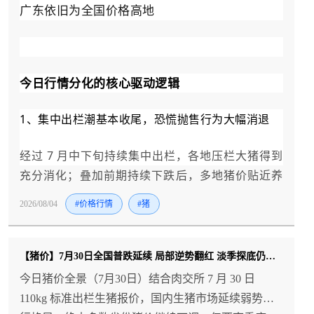
广东依旧为全国价格高地
今日行情分化的核心驱动逻辑
1、集中出栏潮基本收尾，恐慌抛售行为大幅消退
经过 7 月中下旬持续集中出栏，各地压栏大猪得到
充分消化；叠加前期持续下跌后，多地猪价贴近养
殖盈亏平衡线，散户不愿在低位大量清栏，市场流
2026/08/04
#价格行情
#猪
通生猪供给不再持续放量，奠定止跌筑底基础。
2、高温淡季持续压制终端消费，难以形成大范围普
【猪价】7月30日全国普跌延续 局部逆势翻红 淡季探底仍在持续
涨行情
今日猪价全景（7月30日）结合肉交所 7 月 30 日
110kg 标准出栏生猪报价，国内生猪市场延续弱势下
全国大范围高温天气延续，居民生鲜采购、夜市餐