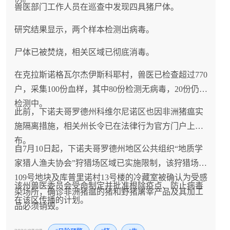
兽医部门工作人员在巡查中发现四具猪尸体。
研究结果显示，两个样本检测出病毒。
尸体已被焚烧，相关区域已彻底消毒。
在克拉斯诺格瓦尔杰伊斯科耶村，兽医已检查超过770
户，采集100份血样，其中80份检测无病毒，20份仍在
检测中。
此前，下诺夫哥罗德州科维尔尼诺区也因非洲猪瘟实
施隔离措施，相关州长令已在法律行为官方门户上发
布。
自7月10日起，下诺夫哥罗德州地区公共组织“地质学
家猎人渔夫协会”狩猎场区域已实施限制，该狩猎场第
109号地块及库普里诺村13号楼的冷藏室被确认为受感
该州兽医委员会受命制定并批准根除疫点、防止病毒
染场所，确诊非洲猪瘟的猪和野猪屠宰产品及其加工
在该区传播的计划。
品必须销毁。