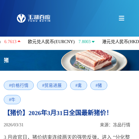
3
欧元兑人民币(EURCNY)
7.8003
港元兑人民币(HKDCNY)
猪
#价格行情
#贸易进展
#禽
#猪
#牛
【猪价】2026年3月31日全国最新猪价！
2026/03/31
来源：冻品行情
3 月收官日，猪价结束连续两天的强势反弹，进入 “分化整