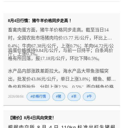
8月4日行情：猪牛羊价格同步走高 ！
畜禽肉蛋方面，猪牛羊价格同步走高。截至当日14
时，全国农批市场猪肉均价15.77 元/公斤，环比上涨
0.4%；牛肉67.38元/公斤，上涨0.7%；羊肉64.72元/公
鸡蛋价格维持9.84元/公斤，与前一日持平；白条鸡价
斤，上涨0.3%。
格有所回落，报17.18元/公斤，环比下降0.5%。
水产品内部涨跌差距拉大。海水产品大带鱼涨幅突
出，批发价43.86元/公斤，单日上涨3.8%；鲤鱼、鲫
鱼也有所抬升，分别上涨2.5%、0.5%；而白鲢鱼价格
走弱，环比下降3.2%。
2026/08/04
#价格行情
#猪
#羊
#牛
【猪价】8月4日风向突变！
根据肉交所 8 月 4 日 110kg 标准出栏生猪报