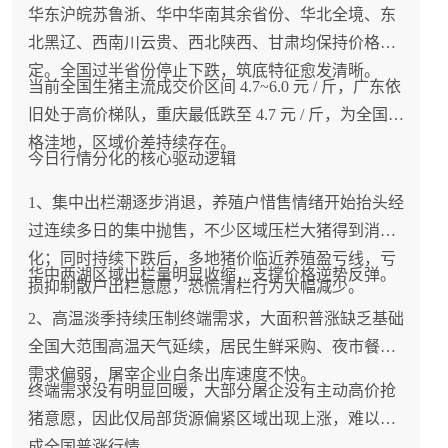
华东沪皖苏鲁浙、华中华南其余省份、华北全境、东
北黑辽、西南川云贵、西北陕西、甘肃均保持价格稳
定。全国过半省份停止下跌，筑底特征愈发清晰。
当前全国生猪主流成交价区间 4.7~6.0 元 / 斤，广东依
旧处于高价梯队，重庆最低跌至 4.7 元 / 斤，为全国价
格洼地，区域价差持续存在。
今日行情分化的核心驱动逻辑
1、集中出栏潮逐步消退，养殖户惜售情绪开始抬头经
过连续多日的集中抛售，不少区域压栏大猪得到消
化；同时持续下跌后，多地猪价临近养殖盈亏线，亏
华中两湖区域出栏量明显收缩，支撑价格逆势反弹。
损抑制散户出栏意愿，恐慌清栏行为大幅减少。
2、高温淡季持续压制终端需求，大面积普涨缺乏基础
全国大范围高温天气延续，居民生鲜采购、夜市餐饮
需求偏弱，屠宰企业白条出库速度不快。
终端需求没有明显回暖，大部分屠企没有主动高价抢
猪意愿，因此仅局部货源偏紧区域出现上涨，难以形
成全国普涨行情。