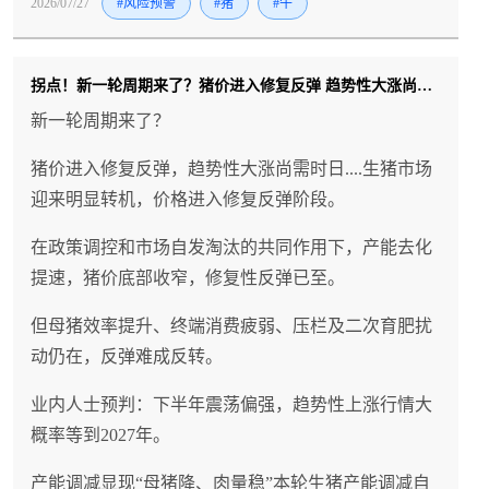
2026/07/27
#风险预警
#猪
#牛
拐点！新一轮周期来了？猪价进入修复反弹 趋势性大涨尚需时日....
新一轮周期来了？
猪价进入修复反弹，趋势性大涨尚需时日....生猪市场
迎来明显转机，价格进入修复反弹阶段。
在政策调控和市场自发淘汰的共同作用下，产能去化
提速，猪价底部收窄，修复性反弹已至。
但母猪效率提升、终端消费疲弱、压栏及二次育肥扰
动仍在，反弹难成反转。
业内人士预判：下半年震荡偏强，趋势性上涨行情大
概率等到2027年。
产能调减显现“母猪降、肉量稳”本轮生猪产能调减自