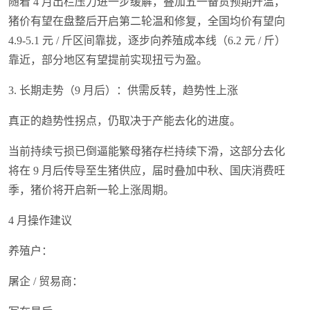
随着 4 月出栏压力进一步缓解，叠加五一备货预期升温，
猪价有望在盘整后开启第二轮温和修复，全国均价有望向
4.9-5.1 元 / 斤区间靠拢，逐步向养殖成本线（6.2 元 / 斤）
靠近，部分地区有望提前实现扭亏为盈。
3. 长期走势（9 月后）：供需反转，趋势性上涨
真正的趋势性拐点，仍取决于产能去化的进度。
当前持续亏损已倒逼能繁母猪存栏持续下滑，这部分去化
将在 9 月后传导至生猪供应，届时叠加中秋、国庆消费旺
季，猪价将开启新一轮上涨周期。
4 月操作建议
养殖户：
屠企 / 贸易商：