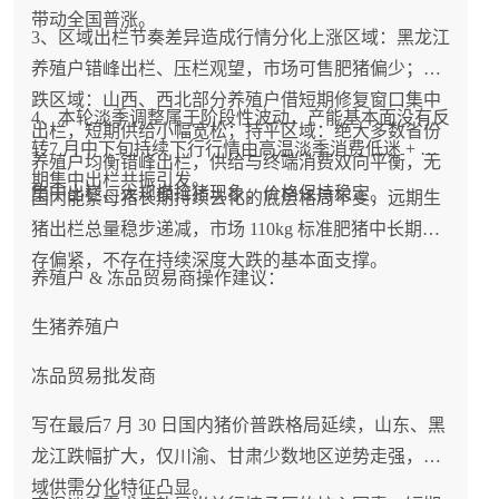
带动全国普涨。
3、区域出栏节奏差异造成行情分化上涨区域：黑龙江
养殖户错峰出栏、压栏观望，市场可售肥猪偏少；下
跌区域：山西、西北部分养殖户借短期修复窗口集中
4、本轮淡季调整属于阶段性波动，产能基本面没有反
出栏，短期供给小幅宽松；持平区域：绝大多数省份
转7 月中下旬持续下行行情由高温淡季消费低迷 + 前
养殖户均衡错峰出栏，供给与终端消费双向平衡，无
期集中出栏共振引发。
集中出栏、大规模抢猪现象，价格保持稳定。
国内能繁母猪长期持续去化的底层格局不变，远期生
猪出栏总量稳步递减，市场 110kg 标准肥猪中长期库
存偏紧，不存在持续深度大跌的基本面支撑。
养殖户 & 冻品贸易商操作建议：
生猪养殖户
冻品贸易批发商
写在最后7 月 30 日国内猪价普跌格局延续，山东、黑
龙江跌幅扩大，仅川渝、甘肃少数地区逆势走强，区
域供需分化特征凸显。