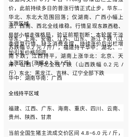
价，此前持续多日的普涨行情正式止步，华东、
华北、东北大范围回落；仅湖南、广西小幅上
下跌区域
涨，西南、西北全线维稳。行情呈现
东跌西稳、
格局，验证前期判断：本轮属于淡
局部小幅走强
：上海、安徽、江苏、山东、浙江下跌（江
华东
季修复行情，缺乏消费支撑，持续涨价后出栏增
苏跌幅 0.2 元 / 斤），福建持平
：湖北、河
华中
加引发价格回调。
南下跌；江西持平，湖南上涨
：北京、天
华北
上涨区域（涨幅 0.1 元 / 斤）
津、山西、河北全线下跌（山西跌幅 0.2 元 /
斤）
：黑龙江、吉林、辽宁全部下跌
东北
华中：湖南华南：广西
全线持平区域
福建、江西、广东、海南、重庆、四川、云南、
贵州、陕西、甘肃
当前全国生猪主流成交价区间 4.8~6.0 元 / 斤，