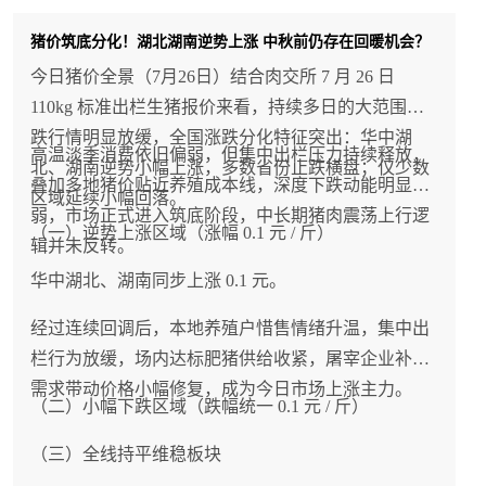
猪价筑底分化！湖北湖南逆势上涨 中秋前仍存在回暖机会？
今日猪价全景（7月26日）结合肉交所 7 月 26 日
110kg 标准出栏生猪报价来看，持续多日的大范围下
跌行情明显放缓，全国涨跌分化特征突出：华中湖
高温淡季消费依旧偏弱，但集中出栏压力持续释放，
北、湖南逆势小幅上涨，多数省份止跌横盘；仅少数
叠加多地猪价贴近养殖成本线，深度下跌动能明显减
区域延续小幅回落。
弱，市场正式进入筑底阶段，中长期猪肉震荡上行逻
（一）逆势上涨区域（涨幅 0.1 元 / 斤）
辑并未反转。
华中湖北、湖南同步上涨 0.1 元。
经过连续回调后，本地养殖户惜售情绪升温，集中出
栏行为放缓，场内达标肥猪供给收紧，屠宰企业补库
需求带动价格小幅修复，成为今日市场上涨主力。
（二）小幅下跌区域（跌幅统一 0.1 元 / 斤）
（三）全线持平维稳板块