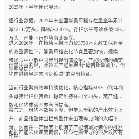
2025年下半年便已展开。
据行业数据，2025年末全国能繁母猪存栏量全年累计
减少117万头，降幅达2.87%，存栏水平有效跌破4000
万头，产能下行趋势由此确立。
进入2026年，在持续亏损压力及3750万头政策保有量
的双重调控下，能繁母猪去化节奏显著加快，规模养
殖场与中小散户同步出现出清迹象，产能收缩的确定
但需注意的是，此轮去产能呈现出“母猪数量减少，但
性明显提升。
猪肉供给量并未同步缩减”的突出特征。
当前行业繁育效率持续优化，核心指标MSY（每年每
头母猪出栏肥猪数）稳定维持在22至24头，窝产健仔
数和仔猪成活率亦有所提高。
换言之，母猪基数虽下降，但单头母猪的产出效率上
升，商品猪整体出栏总量并未出现等比例的大幅下
滑，因而在一定程度上抵消了产能缩减对猪价的推涨
此前产能去化速度偏慢，还与亏损传导的滞后效应有
作用。