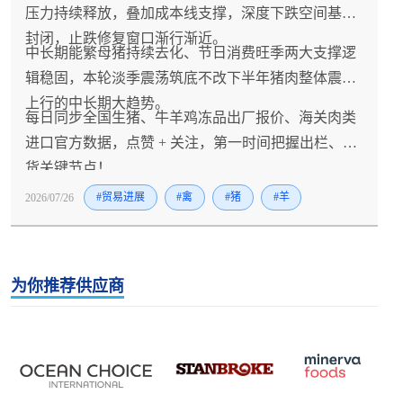
压力持续释放，叠加成本线支撑，深度下跌空间基本
封闭，止跌修复窗口渐行渐近。
中长期能繁母猪持续去化、节日消费旺季两大支撑逻
辑稳固，本轮淡季震荡筑底不改下半年猪肉整体震荡
上行的中长期大趋势。
每日同步全国生猪、牛羊鸡冻品出厂报价、海关肉类
进口官方数据，点赞 + 关注，第一时间把握出栏、拿
货关键节点！
2026/07/26
#贸易进展
#禽
#猪
#羊
为你推荐供应商