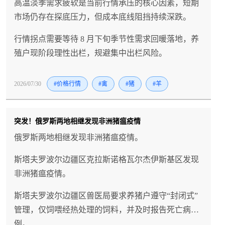
高温淡季需求疲软是当前行情承压的核心因素，短期
市场仍存在探底压力，但成本底线阻挡持续深跌。
行情拐点需要等待 8 月下旬季节性需求回暖落地，养
殖户现阶段理性出栏，规避集中出栏风险。
2026/07/30
#价格行情
#禽
#猪
#羊
突发！俄罗斯两地相继发现非洲猪瘟疫情
俄罗斯两地相继发现非洲猪瘟疫情。
斯塔夫罗波尔边疆区克拉斯诺格瓦尔杰伊斯基区发现
非洲猪瘟疫情。
斯塔夫罗波尔边疆区兽医局要求养猪户遵守“封闭式”
管理，仅饲喂经热处理的饲料，并及时报告死亡病
例。