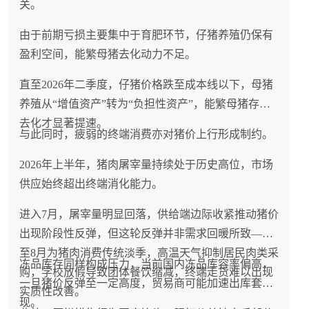
关。
由于前期亏损主要集中于育肥环节，仔猪养殖仍保有
盈利空间，能繁母猪去化动力不足。
直至2026年二季度，仔猪价格跌至成本线以下，母猪
养殖从“增值资产”转为“负担性资产”，能繁母猪存栏
去化才显著提速。
与此同时，疲弱的终端消费亦对猪价上行形成制约。
2026年上半年，猪肉屠宰量持续处于历史高位，市场
供应始终超出终端消化能力。
进入7月，屠宰量明显回落，供给端边际收紧推动猪价
出现阶段性反弹，但这轮反弹并非需求回暖所致——7
至8月为猪肉消费传统淡季，高温天气抑制居民肉类采
冻品库存同样构成压力，当前国内冻品库容率偏高，
购，学校放假导致团体餐饮缩减，终端走货难以出现
一旦猪价反弹至一定高度，贸易商可能加速出库套
实质性改善。
现。