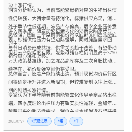
边上涨行情。
期货分析师认为，当前高能繁母猪对应的生猪出栏惯
性仍较强，大猪余量有待消化，标猪供应充足，消费
处于季节性低迷期，冻品库存偏高，屠宰企业压价意
进入四季度，随着能繁母猪去化的滞后影响逐步显
愿较强，因而三季度前期猪价将以底部区间震荡磨底
现，标猪供给压力有望边际缓解，同时腌腊需求回升
为主。
与节日消费形成共振，供需关系趋于改善，有望带动
但若去产能幅度有限，能繁母猪存栏仍明显高于3750
猪价重心温和上移。
万头政策基准线，加之冻品高库存及二次育肥扰动持
续存在，猪价反弹空间仍将受限。
总体而言，随着产能持续出清，预计现货均价运行区
间将逐步抬升并进入新周期，但较难复制以往上涨周
期的剧烈拉涨行情。
专家认为下半年随着前期能繁去化传导至商品猪出栏
端，四季度理论出栏压力有望实质性减轻，叠加年底
腌腊带来的季节性需求，猪价在成本线附近有望获得
支撑并企稳反弹。
2026/07/27
#贸易进展
#猪
#牛