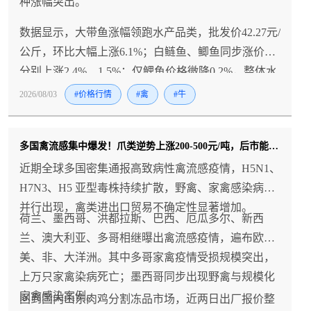
种涨幅突出。
数据显示，大带鱼涨幅领跑水产品类，批发价42.27元/
公斤，环比大幅上涨6.1%；白鲢鱼、鲫鱼同步涨价，
分别上涨2.4%、1.5%；仅鲤鱼价格微降0.2%，整体水
产涨价氛围浓厚。
2026/08/03
#价格行情
#禽
#牛
多国禽流感集中爆发！爪类逆势上涨200-500元/吨，后市能否持续？
近期全球多国密集通报高致病性禽流感疫情，H5N1、
H7N3、H5 亚型毒株持续扩散，野禽、家禽感染病例
并行出现，禽类进出口贸易不确定性显著增加。
荷兰、墨西哥、洪都拉斯、巴西、厄瓜多尔、新西
兰、澳大利亚、多哥相继曝出禽流感疫情，遍布欧、
美、非、大洋洲。其中多哥家禽疫情受损规模突出，
上万只家禽染病死亡；墨西哥同步出现野禽与规模化
家禽感染案例。
回到国内山东肉鸡分割冻品市场，近两日出厂报价整