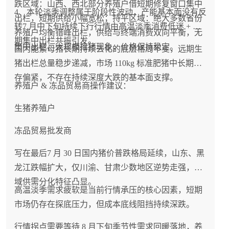
跌区域：山西、西北部分养殖户借短期修复窗口集中
4、本轮淡季调整属于阶段性波动，产能基本面没有反
出栏，短期供给小幅宽松；持平区域：绝大多数省份
转7 月中下旬持续下行行情由高温淡季消费低迷 + 前
养殖户均衡错峰出栏，供给与终端消费双向平衡，无
期集中出栏共振引发。
集中出栏、大规模抢猪现象，价格保持稳定。
国内能繁母猪长期持续去化的底层格局不变，远期生
猪出栏总量稳步递减，市场 110kg 标准肥猪中长期库
存偏紧，不存在持续深度大跌的基本面支撑。
养殖户 & 冻品贸易商操作建议：
生猪养殖户
冻品贸易批发商
写在最后7 月 30 日国内猪价普跌格局延续，山东、黑
龙江跌幅扩大，仅川渝、甘肃少数地区逆势走强，区
域供需分化特征凸显。
高温淡季需求疲软是当前行情承压的核心因素，短期
市场仍存在探底压力，但成本底线阻挡持续深跌。
行情拐点需要等待 8 月下旬季节性需求回暖落地，养