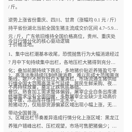
/ 斤。
逆势上涨省份重庆、四川、甘肃（涨幅均 0.1 元 / 斤）
持平省份湖北当前全国生猪主流成交价区间 4.7~5.9
元 / 斤，广东依旧维持全国价格高位，贵州、重庆处
今日行情分化的核心驱动逻辑
于价格洼地。
1、集中出栏潮基本收尾，恐慌抛售行为大幅消退经过
7 月中下旬持续集中出栏，各地压栏大猪得到充分消
化；叠加前期持续下跌后，多地猪价贴近养殖盈亏平
2、高温淡季持续压制终端消费，难以形成大范围普涨
衡线，散户不愿在低位大量清栏，市场流通生猪供给
行情全国大范围高温天气延续，居民生鲜采购、夜市
不再持续放量，奠定止跌筑底基础。
餐饮、熟食加工需求整体偏弱，屠宰企业白条出库速
终端需求没有全面回暖，多数屠宰企业缺少主动高价
度平缓，冻品库存维持一定水平。
抢猪动力，仅局部货源偏紧区域出现小幅上涨，无法
带动全国普涨。
3、区域出栏节奏差异造成行情分化上涨区域：黑龙江
养殖户错峰出栏、压栏观望，市场可售肥猪偏少；下