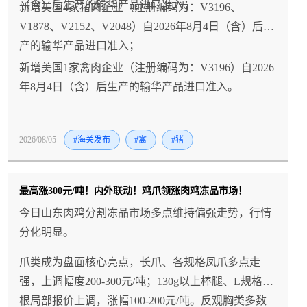
（含）后生产的输华产品进口准入；
新增美国4家猪肉企业（注册编码为：V3196、
V1878、V2152、V2048）自2026年8月4日（含）后生
产的输华产品进口准入；
新增美国1家禽肉企业（注册编码为：V3196）自2026
年8月4日（含）后生产的输华产品进口准入。
2026/08/05
#海关发布
#禽
#猪
最高涨300元/吨！内外联动！鸡爪领涨肉鸡冻品市场！
今日山东肉鸡分割冻品市场多点维持偏强走势，行情
分化明显。
爪类成为盘面核心亮点，长爪、各规格凤爪多点走
强，上调幅度200-300元/吨；130g以上棒腿、L规格翅
根局部报价上调，涨幅100-200元/吨。反观胸类多数