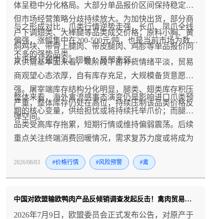
体呈稳中分化格局。大部分单品报价区间保持稳定，
但市场经营策略分歧持续放大。为加快出货，部分商
与之形成对比，爪类行情逆势走强，长爪、凤爪全线
户下调翅类、大棒腿等品类成交价格；原料小胸、黄
偏强，涨幅集中在200-500元/吨，也是当前市场为数
焖鸡块、带骨上腿肉、带皮腿肉、鸡胗等单品报价同
不多的强势品类。
步下行，翅中 L、翅根 L 局部走弱。
从供需基本面来看，现阶段下游补货情绪平淡，贸易
商观望心态浓厚，自有库存充足，大规模备货意愿不
强。屠宰端库存结构分化明显，腿类、翅类库存积压
整体来看，海外禽流感事态演变仍是影响进口爪类预
严重，整体库存仍处在高位，持续压制该品类价格反
期的核心变量，供给担忧或将持续托举爪价；而腿翅
弹空间。
品类受高库存拖累，短期行情或维持偏弱震荡。后续
重点关注终端消费回暖情况，需求复苏力度或将成为
冻品价格能否迎来拐点的关键。
2026/08/03
#价格行情
#风险预警
#禽
中国对欧盟输欧鸭肉产品反倾销调查发起反击！禽肉贸易风险升温！
2026年7月9日，欧盟委员会正式发布公告，对原产于