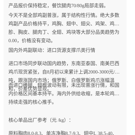
产品报价保持稳定，餐饮腿肉70/80g局部走弱。
今天不是全部鸡副普涨，属于结构性行情。绝大多数
鸡副产品价格持平，鸡胸、翅中、翅尖、鸡架、鸡
胗、胸皮、腿肉丁、全翅、鸡块等大部分品类趋势为
0.00，价格没有变动。
国内外鸡副联动：进口货源支撑爪类行情
进口市场同步联动国内趋势，东南亚泰国、南美巴西
鸡爪现货紧张，自8月初以来累计上调2000-3000元/
吨，跟涨国内市场；俄罗斯、白俄罗斯鸡爪涨幅温
而进口棒腿、翅根波动有限，未出现普涨行情，和国
和，价差优势显现。
内价格区间基本持平。海内外供给收缩，是本轮鸡爪
持续走强的核心推手。
核心单品出厂参考（元 /kg）：
原料胸肉8.0-8.3、单冻净胸8.7-9.3、翅中L 38.5-40、