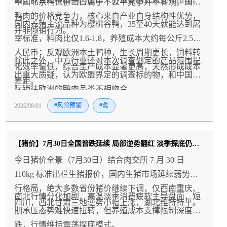
中国北京鸭低价出口属于不公平竞争并不客观。国内
鸭肉的价格竞争力，核心来自产业自身结构性优势，
国内养殖主流品种为樱桃谷鸭，35至40天就能达到屠
并非倾销行为。
宰标准，料肉比仅1.6-1.8，养殖成本大约每公斤2.5元
人民币；反观欧洲本土鸭种，生长周期更长，饲料转
除此之外，中方行业还对本次调查划定的产品范围提
化效率偏低，综合生产成本显著更高，天然形成成本
出重大质疑，认为欧盟界定的调查标的物，和中国实
差距。
际销往欧洲的鸭肉品类不相吻合。
2026/08/01
#风险预警
#禽
【猪价】7月30日全国普跌延续 局部逆势翻红 淡季探底仍在持续
今日猪价全景（7月30日）结合肉交所 7 月 30 日
110kg 标准出栏生猪报价，国内生猪市场延续弱势下
行格局，绝大多数省份猪价继续下调，仅西南重庆、
南北行情分化加剧，高温淡季消费疲软主导盘面，短
四川，西北甘肃三地逆势小幅上涨，湖北维持持平。
期承压态势难快速扭转，但养殖成本支撑限制深度下
跌，行情维持震荡探底模式。