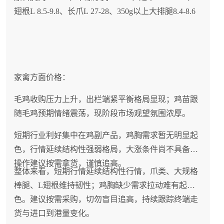
翅根L 8.5-9.8、长爪L 27-28、350g以上大排腿8.4-8.6
家禽方面价格：
毛鸡收购压力上升，出栏端紧平衡格局显现；鸡苗跟
随毛鸡预期情绪震荡，现阶段市场观望氛围浓厚。
短期行业利好集中在鸡副产品，鸡胸需求暂无明显起
色，行情延续结构性强弱格局，大涨条件尚不具备，
操作建议按需拿货，谨慎追高。
整体来看，短期行情延续结构性行情，爪类、大规格
棒腿、L翅根维持韧性；鸡胸缺少需求拉动难有起
色。建议按需采购，切勿盲目追高，持续跟踪终端走
货与进口到港量变化。