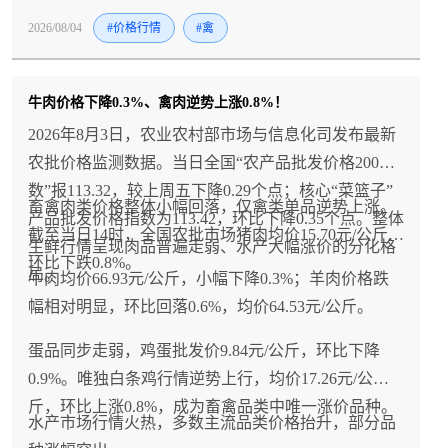
2026/08/04
#价格行情
#禽
牛肉价格下降0.3%、禽肉逆势上涨0.8%！
2026年8月3日，农业农村部市场与信息化司发布最新
农批价格监测数据。当日全国“农产品批发价格200指
数”报113.32，较上周五下降0.29个点；核心“菜篮子”
畜禽肉类价格整体小幅回落，仅禽类单品逆势上涨。
产品批发价格指数为113.42，环比下降0.35个点。整体
截至当日14时，全国农批市场猪肉均价15.70元/公斤，
生鲜行情呈现肉品普遍走弱、水产大幅涨价的分化格
环比下跌0.8%。
局。
牛肉均价66.93元/公斤，小幅下降0.3%；羊肉价格跌
幅相对明显，环比回落0.6%，均价64.53元/公斤。
蛋品同步走弱，鸡蛋批发价9.84元/公斤，环比下降
0.9%。唯独白条鸡行情逆势上行，均价17.26元/公
斤，环比上涨0.8%，成为畜禽品类中唯一涨价品种。
水产市场行情火热，多数主流品类价格抬升，部分品