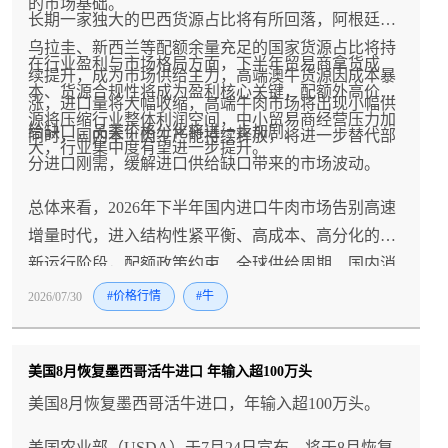
的市场基础。
长期一家独大的巴西货源占比将有所回落，阿根廷、
乌拉圭、新西兰等配额余量充足的国家货源占比将持
在行业盈利与市场格局方面，下半年贸易商拿货成
续提升，成为市场供给主力，高端澳牛货源因成本暴
本、货源合规性将成为盈利核心关键，配额外高价货
涨，进口量将大幅收缩，高端牛肉市场将出现小幅供
源将压缩行业整体利润空间，中小贸易商经营压力加
给缺口，品类价格分化将进一步加剧。
同时，国内本土肉牛产能持续释放，将进一步替代部
大，行业集中度有望进一步提升。
分进口刚需，缓解进口供给缺口带来的市场波动。
总体来看，2026年下半年国内进口牛肉市场告别高速
增量时代，进入结构性紧平衡、高成本、高分化的全
新运行阶段，配额政策约束、全球供给周期、国内消
费节奏将共同主导市场走势，行业将在供需博弈中维
2026/07/30
#价格行情
#牛
持高位震荡的运行格局。
美国8月恢复墨西哥活牛进口 年输入超100万头
美国8月恢复墨西哥活牛进口，年输入超100万头。
美国农业部（USDA）于7月24日宣布，将于8月恢复