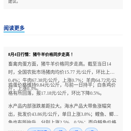
建议。
阅读更多
8月4日行情：猪牛羊价格同步走高 ！
畜禽肉蛋方面，猪牛羊价格同步走高。截至当日14
时，全国农批市场猪肉均价15.77 元/公斤，环比上涨
0.4%；牛肉67.38元/公斤，上涨0.7%；羊肉64.72元/公
鸡蛋价格维持9.84元/公斤，与前一日持平；白条鸡价
斤，上涨0.3%。
格有所回落，报17.18元/公斤，环比下降0.5%。
水产品内部涨跌差距拉大。海水产品大带鱼涨幅突
出，批发价43.86元/公斤，单日上涨3.8%；鲤鱼、鲫
鱼也有所抬升，分别上涨2.5%、0.5%；而白鲢鱼价格
走弱，环比下降3.2%。