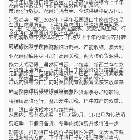
下半年展望进口增速放缓、价格高位震荡综合上半年
配额管控政策对行业的约束效应全面落地。
市场运行数据、配额消耗节奏、全球供给格局及国内
消费趋势，预计2026年下半年我国进口牛肉市场将呈
在进口体量方面，下半年整体进口增速将显著回落，
现“进口增速放缓、价格高位震荡、货源结构重构、行
全年进口总量难以突破往年高位。
业利润收缩”的整体态势，市场从上半年的量价齐升转
向结构性紧平衡运行。
核心原因在于巴西配额临近耗尽、产能收缩，澳大利
亚配额彻底用尽且加征高额关税，两大核心货源供给
能力大幅受限，虽然阿根廷、乌拉圭、新西兰存在充
在价格走势方面，下半年进口牛肉均价将持续维持高
足配额余量，但短期内难以填补巴西、澳洲货源收紧
位，整体呈现稳步上行、阶段性冲高的特征。
形成的供给缺口，同时美国闲置配额暂无快速放量基
础，整体进口供给增量空间有限。
上游国际牛价受全球供给偏紧、货源争夺加剧影响，
将持续高位运行，叠加澳牛加税、巴牛减产的双重利
好，进口拿货成本将持续抬升。
从国内消费节奏来看，8月底至9月、11-12月为传统消
费旺季，节假日备货、冬季肉类消费升级将进一步拉
动需求，推动进口牛肉价格阶段性冲高，无大幅下跌
在货源结构方面，下半年进口格局将迎来明显重构，