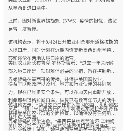
从墨西哥进口活牛。
此前，因对新世界螺旋蝇（NWS）疫情的担忧，该贸
易曾一度暂停。
该机构表示，将于8月24日开放亚利桑那州道格拉斯的
入境口岸，同时计划在近期内恢复新墨西哥州圣特蕾
莎和哥伦布两地边境口岸的运营。
美国农业部长布鲁克·罗林斯表示：“过去一年关闭南
部入境口岸是一项艰难但必要的举措，旨在控制新世
界螺旋蝇在墨西哥的传播，并保护美国畜牧业。
得益于联邦政府以及州、地方和行业伙伴的共同努
力，现在已具备安全条件，可以在30天内重新开放亚
利桑那州道格拉斯口岸，恢复已有数百年历史的活牛
该机构表示：“通过这些口岸进入美国的每一头动物都
贸易。”预计来自墨西哥的活牛将通过索诺拉州和奇瓦
将接受美国农业部的全面检查，以确保没有任何新世
瓦州进入美国。
界螺旋蝇的感染迹象。”墨西哥总统克劳迪娅·辛鲍姆
美国农业部于2025年5月首次暂停进口墨西哥活牛。
在社交媒体上证实，她已收到罗林斯关于恢复活牛贸