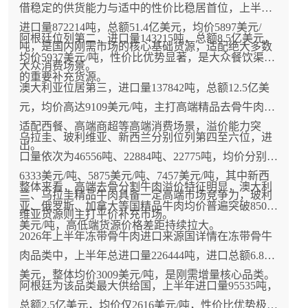
借稳定的供货能力与适中的性价比稳居首位，上半年
进口量872214吨，总额51.4亿美元，均价5897美元/
阿根廷位列第二，进口量143215吨，总额8.5亿美元，
吨，是国内刚需市场的核心基础货源，适配绝大多数
均价5937美元/吨，性价比优势显著，是大众餐饮渠道
大众消费场景。
的重要补充货源。
澳大利亚位居第三，进口量137842吨，总额12.5亿美
元，均价高达9109美元/吨，主打高端精品去骨牛肉，
适配西餐、高端商超等高端消费场景，溢价能力突
乌拉圭、玻利维亚、新西兰分别位列第四至六位，进
出。
口量依次为46556吨、22884吨、22775吨，均价分别为
6333美元/吨、5875美元/吨、7457美元/吨，其中新西
整体来看，高端去骨分割牛肉溢价特征明显，澳大利
兰、乌拉圭精品牛肉具备一定高端市场竞争力，玻利
亚、俄罗斯、加拿大等国精品牛肉均价普遍突破8500
维亚货源则主打平价补充市场。
美元/吨，高低端货源价格差距持续拉大。
2026年上半年冻带骨牛肉进口来源国详情在冻带骨牛
肉品类中，上半年总进口量226444吨，进口总额6.8亿
美元，整体均价3009美元/吨，是刚需增量核心品类。
阿根廷为该品类最大供给国，上半年进口量95535吨，
总额2.5亿美元，均价仅2616美元/吨，性价比优势极为