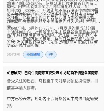
加速至同比涨超30%。阿根廷港口FOB价近几周每吨
80%。阿根廷节奏与51.1万吨年度配额大致匹配——
抬升200—300美元。后续走势不仅取决于中国国内需
上半年出口23.95万吨，同比增12%。乌拉圭、新西兰
值得关注的是，巴西商业端实际已使用（占用）完全
求强度，也取决于巴西作为核心供应国的策略选择。
和美国执行率低于预期，其中美国对华出口几乎归
部配额。考虑到巴西至中国海运约45天，5月下半月发
零。
运约8万吨、6月约15.8万吨，7月发运的相当部分面
上述谈判走向，对理解国际牛肉贸易新格局具有关键
临"配额耗尽后到港"的风险。近几周，有关巴西与中
意义——配额互换若落地，将为日益受配额与关税调
方就"海关保税仓授权"（允许货物延至新配额开放后
节的市场开创先例
正式入境）的谈判传闻再度升温——澳大利亚也在评
2026/08/03
#贸易进展
#牛
估类似方案。与此同时，巴西与乌拉圭等国的配额互
换谈判亦有报道，涉及约10万吨中国市场份额交换巴
西在欧盟贸易协定项下的较小配额。
幻想破灭！巴乌牛肉配额互换受阻 中方明确不调整各国配额
备受关注的巴西、乌拉圭牛肉对华配额互换设想，目
前基本陷入停滞。
中方已经表态，短期内不会调整各国牛肉进口配额安
排。