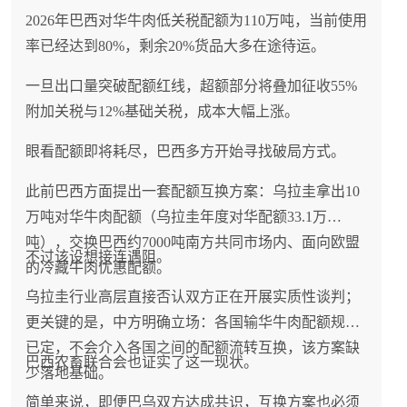
2026年巴西对华牛肉低关税配额为110万吨，当前使用
率已经达到80%，剩余20%货品大多在途待运。
一旦出口量突破配额红线，超额部分将叠加征收55%
附加关税与12%基础关税，成本大幅上涨。
眼看配额即将耗尽，巴西多方开始寻找破局方式。
此前巴西方面提出一套配额互换方案：乌拉圭拿出10
万吨对华牛肉配额（乌拉圭年度对华配额33.1万
吨），交换巴西约7000吨南方共同市场内、面向欧盟
不过该设想接连遇阻。
的冷藏牛肉优惠配额。
乌拉圭行业高层直接否认双方正在开展实质性谈判；
更关键的是，中方明确立场：各国输华牛肉配额规则
已定，不会介入各国之间的配额流转互换，该方案缺
巴西农畜联合会也证实了这一现状。
少落地基础。
简单来说，即便巴乌双方达成共识，互换方案也必须