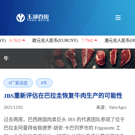
.7613
欧元兑人民币(EURCNY)
7.7942
港元兑人民币(HKDCN
牛
#厂家动态
#牛
JBS重新评估在巴拉圭恢复牛肉生产的可能性
2025/12/02
来源：ValorAgro
过去两周，巴西跨国肉类巨头 JBS 的代表团队参观了位于
巴拉圭阿曼拜省佩德罗·胡安·卡巴列罗市的 Frigonorte 工