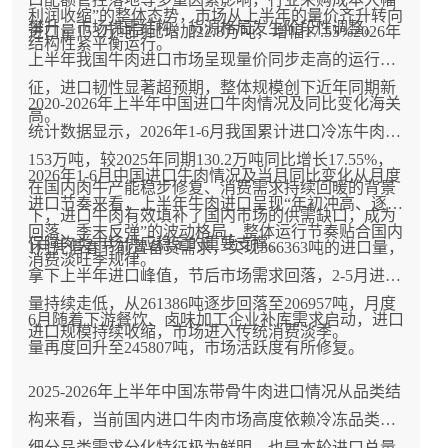
利润收缩”的整体态势，市场从上半年的量价齐升转向
攀升，市场供需结构、货源格局发生阶段性调整。
进口量153万吨同比增加22.8万吨，增幅17.55%2026年
结构性紧平衡运行。
上半年我国牛肉进口市场呈现量价同步走高的运行特
征，进口韧性显著超预期，整体规模创下近年同期新
2020-2026年上半年中国进口牛肉情况及同比变化海关
高。
统计数据显示，2026年1-6月我国累计进口冷冻牛肉
153万吨，较2025年同期130.2万吨同比增长17.55%，
2026年1-6月中国进口牛肉情况及当月同比变化从月度
在国内肉牛产能稳步修复、消费需求持续回暖的背景
进口节奏来看，上半年牛肉进口呈现“年初冲高、逐季
下，进口牛肉有效填补了国内市场的供需缺口，成为
回落、季末反弹”的波动格局，整体运行节奏贴合国内
保障肉类市场供应稳定的重要支撑。
1月凭借春节前置备货需求，实现366363吨的进口量，
消费淡旺季规律。
拿下上半年进口峰值，节后市场需求回落，2-5月进口
量持续走低，从261386吨逐步回落至206957吨，月度
6月随着下游餐饮、卤味加工企业补库需求启动，进口
进口规模持续收缩，市场进入传统消费淡季。
量再度回升至245807吨，市场活跃度有所修复。
2025-2026年上半年中国冻带骨牛肉进口情况从品类结
构来看，当前国内进口牛肉市场高度依赖冷冻品类，
细分品类需求分化特征极为鲜明，也是本轮进口总量