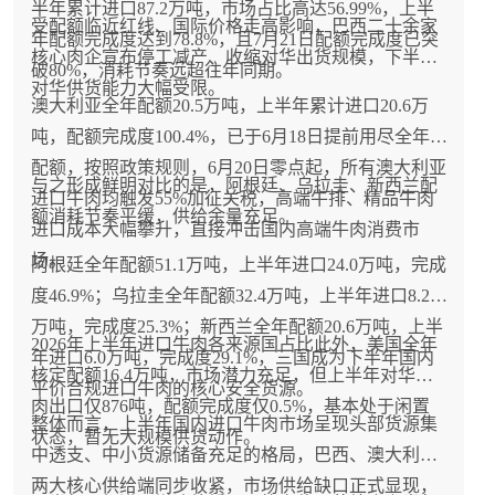
半年累计进口87.2万吨，市场占比高达56.99%，上半
受配额临近红线、国际价格走高影响，巴西二十余家
年配额完成度达到78.8%，且7月21日配额完成度已突
核心肉企宣布停工减产、收缩对华出货规模，下半年
破80%，消耗节奏远超往年同期。
对华供货能力大幅受限。
澳大利亚全年配额20.5万吨，上半年累计进口20.6万
吨，配额完成度100.4%，已于6月18日提前用尽全年
配额，按照政策规则，6月20日零点起，所有澳大利亚
与之形成鲜明对比的是，阿根廷、乌拉圭、新西兰配
进口牛肉均触发55%加征关税，高端牛排、精品牛肉
额消耗节奏平缓，供给余量充足。
进口成本大幅攀升，直接冲击国内高端牛肉消费市
场。
阿根廷全年配额51.1万吨，上半年进口24.0万吨，完成
度46.9%；乌拉圭全年配额32.4万吨，上半年进口8.2
万吨，完成度25.3%；新西兰全年配额20.6万吨，上半
2026年上半年进口牛肉各来源国占比此外，美国全年
年进口6.0万吨，完成度29.1%，三国成为下半年国内
核定配额16.4万吨，市场潜力充足，但上半年对华牛
平价合规进口牛肉的核心安全货源。
肉出口仅876吨，配额完成度仅0.5%，基本处于闲置
整体而言，上半年国内进口牛肉市场呈现头部货源集
状态，暂无大规模供货动作。
中透支、中小货源储备充足的格局，巴西、澳大利亚
两大核心供给端同步收紧，市场供给缺口正式显现，