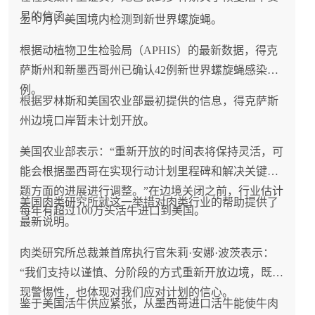
易的信函。
上个月，美国境内检测到新世界螺旋蝇。
根据动植物卫生检验局（APHIS）的最新数据，得克
萨斯州和新墨西哥州已确认42例新世界螺旋蝇感染病
例。
根据罗林斯和美国农业部最初提供的信息，得克萨斯
州边境口岸暂未计划开放。
美国农业部表示：“重新开放的时间表将保持灵活，可
能会根据墨西哥在实现行动计划里程碑和解决关键问
题方面的进展进行调整。”在边境关闭之前，行业估计
美国肉类研究所就这一举措对肉类行业的帮助提供了
每年有超过100万头活牛进口到美国。
最新说明。
肉类研究所总裁兼首席执行官朱莉·安娜·波茨表示：
“我们支持以谨慎、分阶段的方式重新开放边境，既体
现警惕性，也体现对我们应对计划的信心。
鉴于美国活牛供应紧张，从墨西哥进口活牛能使牛肉