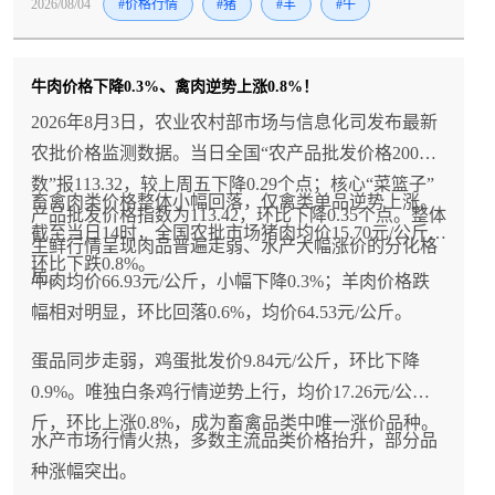
2026/08/04
#价格行情
#猪
#羊
#牛
牛肉价格下降0.3%、禽肉逆势上涨0.8%！
2026年8月3日，农业农村部市场与信息化司发布最新
农批价格监测数据。当日全国“农产品批发价格200指
数”报113.32，较上周五下降0.29个点；核心“菜篮子”
畜禽肉类价格整体小幅回落，仅禽类单品逆势上涨。
产品批发价格指数为113.42，环比下降0.35个点。整体
截至当日14时，全国农批市场猪肉均价15.70元/公斤，
生鲜行情呈现肉品普遍走弱、水产大幅涨价的分化格
环比下跌0.8%。
局。
牛肉均价66.93元/公斤，小幅下降0.3%；羊肉价格跌
幅相对明显，环比回落0.6%，均价64.53元/公斤。
蛋品同步走弱，鸡蛋批发价9.84元/公斤，环比下降
0.9%。唯独白条鸡行情逆势上行，均价17.26元/公
斤，环比上涨0.8%，成为畜禽品类中唯一涨价品种。
水产市场行情火热，多数主流品类价格抬升，部分品
种涨幅突出。