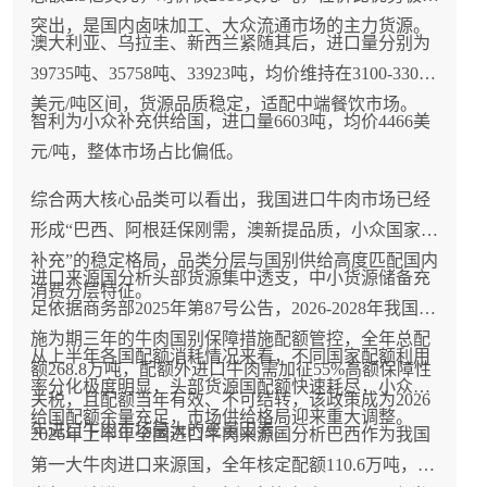
突出，是国内卤味加工、大众流通市场的主力货源。
澳大利亚、乌拉圭、新西兰紧随其后，进口量分别为
39735吨、35758吨、33923吨，均价维持在3100-3300
美元/吨区间，货源品质稳定，适配中端餐饮市场。
智利为小众补充供给国，进口量6603吨，均价4466美
元/吨，整体市场占比偏低。
综合两大核心品类可以看出，我国进口牛肉市场已经
形成“巴西、阿根廷保刚需，澳新提品质，小众国家做
补充”的稳定格局，品类分层与国别供给高度匹配国内
进口来源国分析头部货源集中透支，中小货源储备充
消费分层特征。
足依据商务部2025年第87号公告，2026-2028年我国实
施为期三年的牛肉国别保障措施配额管控，全年总配
从上半年各国配额消耗情况来看，不同国家配额利用
额268.8万吨，配额外进口牛肉需加征55%高额保障性
率分化极度明显，头部货源国配额快速耗尽，小众供
关税，且配额当年有效、不可结转，该政策成为2026
给国配额余量充足，市场供给格局迎来重大调整。
年进口牛肉市场最大的变量因素。
2026年上半年全国进口牛肉来源国分析巴西作为我国
第一大牛肉进口来源国，全年核定配额110.6万吨，上