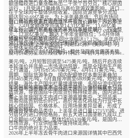
额涨幅较进口量涨幅高出二十余个百分点，核心原因
运行，1月受进口量峰值与高价货源双重影响，进口金
在于全球肉牛整体供给收紧、国际货源竞争分流加
额达到20.69亿美元，为上半年最高值；节后市场回
剧，叠加海外主产国养殖成本抬升，国际牛肉价格持
进口均价数据更直观印证了行业涨价趋势，2025年上
调，2-4月金额逐步回落至14.31亿美元、13.68亿美
续上行，国内贸易商海外拿货成本持续攀升，行业整
半年我国进口牛肉整体均价为5108美元/吨，2026年同
元、12.80亿美元，触达上半年金额低位；5-6月伴随
体盈利空间被持续压缩。
期飙升至5985美元/吨，同比涨幅达17.17%，半年内行
进口量反弹与国际涨价行情延续，金额再度回升至
2025-2026年上半年全国牛肉进口均价（美元/吨）月
业整体采购成本大幅抬升。
13.38亿美元、16.74亿美元，整体呈现高位震荡态势。
度均价走势呈现阶段性攀升特征，年初1月均价为5647
美元/吨，2月短暂回调至5475美元/吨，随后开启连续
本轮涨价并非单一市场波动导致，而是全球肉牛产能
上行通道，3月均价5670美元/吨、4月6131美元/吨、5
周期、国际货源争夺、国内配额管控多重因素叠加的
月6465美元/吨，6月直接冲高至6809美元/吨，短短半
结果，海外主产国出栏量增速放缓、多国分流中国优
年时间单吨采购成本上涨超千美元，涨价幅度十分显
冻去骨与冻带骨牛肉细分品类国别货源供给格局2026
质货源，导致国际牛肉现货价格持续走高，国内进口
著。
年上半年我国冻牛肉进口来源高度集中，不同品类的
贸易彻底告别低价时代，高价常态化将成为行业中长
核心供给国、价格体系、应用场景差异显著，形成了
期运行特征。
在冻去骨牛肉品类中，上半年总进口量1271535吨，进
分层化的进口供给格局，前五大进口国垄断九成以上
口总额80.6亿美元，整体均价6339美元/吨，是国内进
市场货源，行业供给集中度持续走高。
口牛肉的绝对主力品类。
2026年上半年冻去骨牛肉进口来源国详情其中巴西凭