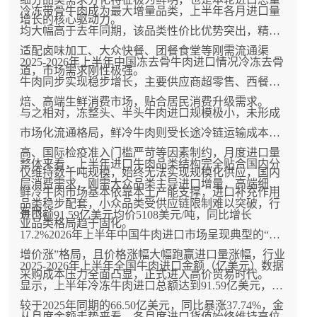
冷冻带骨牛肉成为最大增量品类，上半年各月进口量
增长的核心驱动力。
均大幅高于去年同期，该品类性价比优势突出，精准
适配卤味加工、大众快餐、团餐食堂等刚需流通渠
2025-2026年上半年中国冻去骨牛肉进口情况冷冻去骨
道，市场需求刚性极强。
牛肉同步实现稳步增长，主要供应商超零售、西餐烘
焙、高端生鲜消费市场，贴合居民消费升级需求。
与之相对，冻整头、半头牛肉进口规模极小，未形成
市场化流通格局，鲜冷牛肉则受长途冷链运输成本偏
高、国际检疫准入门槛严苛等因素制约，月度进口量
整体来看，上半年进口牛肉品类结构完全贴合国内分
仅维持数千吨规模，始终无法实现规模化供应，国内
层消费需求，刚需大众品类主导进口增量，高端细分
鲜冷牛肉市场基本依靠本土产能支撑，进口补充作用
品类稳步配套，小众品类受供应链限制难以突破，行
有限。
进口额91.59亿美元均价5108美元/吨，同比增长
业品类格局趋于固化。
17.2%2026年上半年中国牛肉进口市场呈现典型的“量
增价涨”格局，且价格涨幅大幅跑赢进口量涨幅，行业
2025-2026年上半年全国牛肉进口金额（亿美元）数据
采购成本压力全面凸显，正式进入高价贸易时代。
显示，上半年冷冻牛肉进口总额达到91.59亿美元，相
较于2025年同期的66.50亿美元，同比暴涨37.74%，金
从月度金额走势来看，各月度进口货值始终维持高位