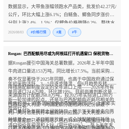
数据显示，大带鱼涨幅领跑水产品类，批发价42.27元/
公斤，环比大幅上涨6.1%；白鲢鱼、鲫鱼同步涨价，
分别上涨2.4%、1.5%；仅鲤鱼价格微降0.2%，整体水
产涨价氛围浓厚。
2026/08/03
#价格行情
#禽
#牛
Rosgan: 巴西配额用尽或为阿根廷打开机遇窗口 保税货物延期使用明年配额谈判升温
据Rosgan援引中国海关总署数据，2026年上半年中国
牛肉进口量达153万吨，同比增长17.5%。当前采购节
奏不仅显著快于2025年同期，也高于中国政府通过保
年初采购活跃，3—5月逐步降温，但6月趋势反转——
障措施配额制度设定的全年进口上限——2026年所有
单月进口24.6万吨，环比增19%。目前尚难判断这是
来源国合计配额268.8万吨，较2025年实际进口280万
新一轮加速的起点，还是与巴西配额临近耗尽相关的
吨低约4%。在各国完全执行配额的假设下，上半年实
巴西与澳大利亚（两国配额分配相对历史份额最不
抢运行为。
进口量与全年限额之间的缺口，预示下半年将走向两
利）同时也是执行率最高的供应国。澳大利亚20.5万
种情景之一：进口明显放缓，或全球配额提前耗尽
吨年度配额已全额用尽；巴西110.6万吨配额上半年执
进口均价年初温和上行（同比约10%），至上半年末
（需求未被满足、价格抬升、商业条款面临调整）。
行87.22万吨，中方上周已发布官方警报，使用率触及