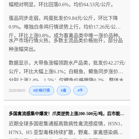
幅相对明显，环比回落0.6%，均价64.53元/公斤。
蛋品同步走弱，鸡蛋批发价9.84元/公斤，环比下降
0.9%。唯独白条鸡行情逆势上行，均价17.26元/公
斤，环比上涨0.8%，成为畜禽品类中唯一涨价品种。
水产市场行情火热，多数主流品类价格抬升，部分品
种涨幅突出。
数据显示，大带鱼涨幅领跑水产品类，批发价42.27元/
公斤，环比大幅上涨6.1%；白鲢鱼、鲫鱼同步涨价，
分别上涨2.4%、1.5%；仅鲤鱼价格微降0.2%，整体水
产涨价氛围浓厚。
2026/08/03
#价格行情
#禽
#牛
多国禽流感集中爆发！爪类逆势上涨200-500元/吨，后市能否持续？
近期全球多国密集通报高致病性禽流感疫情，H5N1、
H7N3、H5 亚型毒株持续扩散，野禽、家禽感染病例