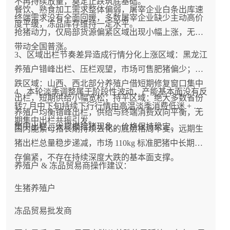
不再持续放量，奠定止跌筑底基础。
餐饮、熟食加工需求整体偏弱，屠宰企业白条出库速
终端需求没有全面回暖，多数屠宰企业缺少主动高价
度平缓，冻品库存维持一定水平。
抢猪动力，仅局部货源偏紧区域出现小幅上涨，无法
带动全国普涨。
3、区域出栏节奏差异造成行情分化上涨区域：黑龙江
养殖户错峰出栏、压栏观望，市场可售肥猪偏少；下
跌区域：山西、西北部分养殖户借短期修复窗口集中
4、本轮淡季调整属于阶段性波动，产能基本面没有反
出栏，短期供给小幅宽松；持平区域：绝大多数省份
转7 月中下旬持续下行行情由高温淡季消费低迷 + 前
养殖户均衡错峰出栏，供给与终端消费双向平衡，无
期集中出栏共振引发。
集中出栏、大规模抢猪现象，价格保持稳定。
国内能繁母猪长期持续去化的底层格局不变，远期生
猪出栏总量稳步递减，市场 110kg 标准肥猪中长期库
存偏紧，不存在持续深度大跌的基本面支撑。
养殖户 & 冻品贸易商操作建议：
生猪养殖户
冻品贸易批发商