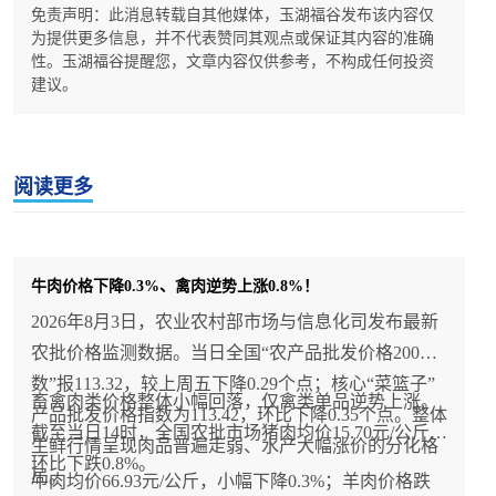
免责声明：此消息转载自其他媒体，玉湖福谷发布该内容仅
为提供更多信息，并不代表赞同其观点或保证其内容的准确
性。玉湖福谷提醒您，文章内容仅供参考，不构成任何投资
建议。
阅读更多
牛肉价格下降0.3%、禽肉逆势上涨0.8%！
2026年8月3日，农业农村部市场与信息化司发布最新
农批价格监测数据。当日全国“农产品批发价格200指
数”报113.32，较上周五下降0.29个点；核心“菜篮子”
畜禽肉类价格整体小幅回落，仅禽类单品逆势上涨。
产品批发价格指数为113.42，环比下降0.35个点。整体
截至当日14时，全国农批市场猪肉均价15.70元/公斤，
生鲜行情呈现肉品普遍走弱、水产大幅涨价的分化格
环比下跌0.8%。
局。
牛肉均价66.93元/公斤，小幅下降0.3%；羊肉价格跌