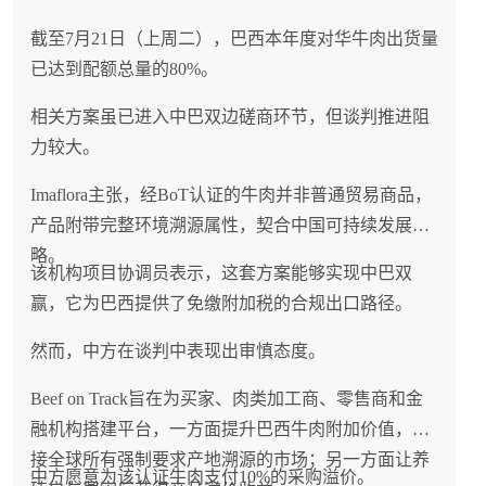
截至7月21日（上周二），巴西本年度对华牛肉出货量
已达到配额总量的80%。
相关方案虽已进入中巴双边磋商环节，但谈判推进阻
力较大。
Imaflora主张，经BoT认证的牛肉并非普通贸易商品，
产品附带完整环境溯源属性，契合中国可持续发展战
略。
该机构项目协调员表示，这套方案能够实现中巴双
赢，它为巴西提供了免缴附加税的合规出口路径。
然而，中方在谈判中表现出审慎态度。
Beef on Track旨在为买家、肉类加工商、零售商和金
融机构搭建平台，一方面提升巴西牛肉附加价值，对
接全球所有强制要求产地溯源的市场；另一方面让养
中方愿意为该认证牛肉支付10%的采购溢价。