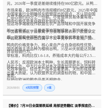
元，2026年一季度逆差继续维持在980亿欧元。从鸭肉
市场来看，欧洲鸭肉市场规模约8亿欧元，2025年中国
中国家禽行业明确驳斥欧盟提出的观点，不认同中国
产品占据约四分之一份额。尽管整体贸易体量有限，
鸭肉价格优势来自政府补贴的论断。
但这场争端被视作欧盟在农产品领域和中国开展竞争
的一次尝试。一旦最终落地限制措施，影响不容小
中国畜牧兽医学会家禽学分会理事长表示，欧盟认定
觑，欧盟是中国鸭肉出口十分重要的优质外销市场。
中国北京鸭低价出口属于不公平竞争并不客观。国内
鸭肉的价格竞争力，核心来自产业自身结构性优势，
国内养殖主流品种为樱桃谷鸭，35至40天就能达到屠
并非倾销行为。
宰标准，料肉比仅1.6-1.8，养殖成本大约每公斤2.5元
人民币；反观欧洲本土鸭种，生长周期更长，饲料转
除此之外，中方行业还对本次调查划定的产品范围提
化效率偏低，综合生产成本显著更高，天然形成成本
出重大质疑，认为欧盟界定的调查标的物，和中国实
差距。
际销往欧洲的鸭肉品类不相吻合。
2026/08/01
#风险预警
#禽
【猪价】7月30日全国普跌延续 局部逆势翻红 淡季探底仍在持续