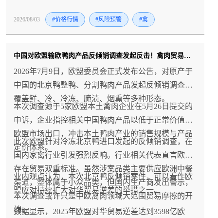
冻品价格能否迎来拐点的关键。
2026/08/03
#价格行情
#风险预警
#禽
中国对欧盟输欧鸭肉产品反倾销调查发起反击！禽肉贸易风险升温！
2026年7月9日，欧盟委员会正式发布公告，对原产于
中国的北京鸭整鸭、分割鸭肉产品发起反倾销调查，
覆盖鲜、冷、冷冻、腌渍、烟熏等多种形态。
本次调查源于5家欧盟本土禽肉企业在5月26日提交的
申诉，企业指控相关中国鸭肉产品以低于正常价值向
欧盟市场出口，冲击本土鸭肉产业的销售规模与产品
此次欧盟针对冷冻北京鸭进口发起的反倾销调查，在
定价体系。
国内家禽行业引发强烈反响。行业相关代表直言欧盟
存在贸易双重标准。虽然涉案品类主要供应欧洲中餐
业内观点认为，本次北京鸭反倾销案件，可以看作欧
渠道，整体属于小众品类，但国内生产商发出警示，
盟应对持续扩大对华贸易逆差的举措之一。
本次调查或许只是中欧禽肉领域大范围贸易摩擦的开
端。
数据显示，2025年欧盟对华贸易逆差达到3598亿欧