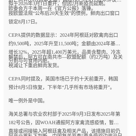
拟于2026年3月1日重开，但因2月新疫而延期。
欧委会方于本周一在《官方公报》落锤。
按欧盟法规“公布后20天生效”的惯例，鲜肉出口窗口
锁定8月17日。
CEPA提供的数据显示：2024年阿根廷对欧禽肉出口
约9,500吨，2025年升至11,500吨；金额由2024年基准
增长32%，2025年超1,400万美元，品类含整肉、冷冻
解禁后，阿方可在南共市—欧盟配额（约2万吨）及关
分割与可食用内脏。
税减让下重启鲜肉发货。
CEPA同时提及，英国市场已于约十天前重开，韩国
预计8月5日恢复，下半年“几乎所有市场将重开”。
唯一例外是中国。
海关总署与农业农村部于2025年9月3日发布2025年第
182号公告，因WOAH通报阿方家禽流感疫情，暂停
直接或间接输入阿根廷禽及相关产品，该措施目前仍
阿产业界私下判断，中国复关节奏“更多受双边政治日