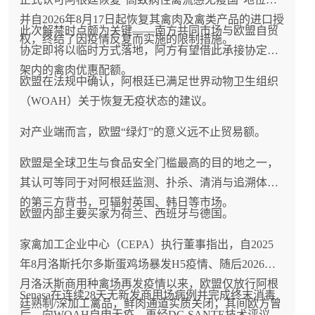
并自2026年8月17日起恢复其禽肉及禽类产品的进口授
此次解禁时点颇为关键——南方共同市场与欧盟自贸
权，终结了因疫情反复而实施的限制措施。
协定即将以临时方式落地，阿方有望借此承接协定框
架内的禽肉优惠配额。
欧盟在法规中确认，阿根廷已满足世界动物卫生组织
（WOAH）关于恢复无疫状态的建议。
对产业端而言，欧盟“绿灯”的意义远不止贸易额。
欧盟是全球卫生与食品安全门槛最高的目的地之一，
其认可等同于对阿根廷监测、扑杀、清消与追溯体系
的第三方背书，可辐射英国、韩日等市场。
欧盟内部主要买家为荷兰、西班牙与德国。
家禽加工企业中心（CEPA）执行董事指出，自2025
年8月洛斯托尔多斯蛋鸡场暴发H5疫情、随后2026年2
月洛沃斯商用种禽场再发疫情以来，欧盟仅放行阿根
Senasa在连续28天无新发商用场病例并完成终末消毒
廷熟制/深加工禽品，鲜肉通道实质关闭；其间欧方曾
后，向WOAH自申无疫，再经DG SANTE技术评议，