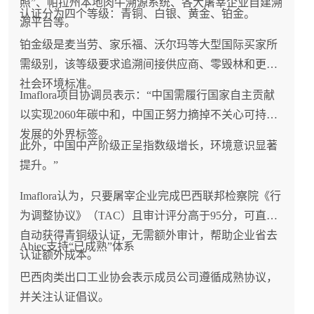
照”、帕拉州本地肉牛溯源系统、各大屠宰企业自建溯
认证分为四个等级：青铜、白银、黄金、铂金。
源平台等。
铂金级是麦当劳、家乐福、沃尔玛等大型国际买家所
需级别，该等级要求追溯间接供应商、零毁林和更高
社会环境标准。
Imaflora项目协调员表示：“中国需履行国家自主贡献
以实现2060年碳中和，中国正努力摘掉不关心可持续
发展的外界标签。
此外，中国中产阶级正呈指数级增长，环境意识显著
提升。”
Imaflora认为，只要屠宰企业完成巴西联邦检察院《行
为调整协议》（TAC）且审计评分高于95分，可直接
自动获得青铜级认证，无需额外审计，帮助企业省去
Abiec支持“已成熟”体系
认证额外成本。
巴西肉类出口工业协会表示成员公司遵循成熟协议，
并关注认证倡议。