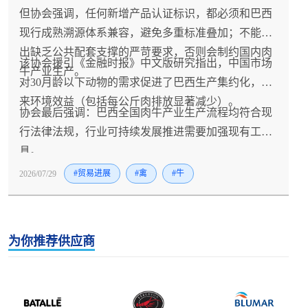
但协会强调，任何新增产品认证标识，都必须和巴西
现行成熟溯源体系兼容，避免多重标准叠加；不能提
出缺乏公共配套支撑的严苛要求，否则会制约国内肉
该协会援引《金融时报》中文版研究指出，中国市场
牛产业生产。
对30月龄以下动物的需求促进了巴西生产集约化，带
来环境效益（包括每公斤肉排放显著减少）。
协会最后强调：巴西全国肉牛产业生产流程均符合现
行法律法规，行业可持续发展推进需要加强现有工
具。
2026/07/29
#贸易进展
#禽
#牛
为你推荐供应商