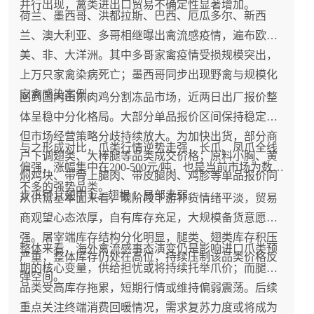
并行出现，禽类进出口贸易不确定性显著增加。
荷兰、墨西哥、洪都拉斯、巴西、厄瓜多尔、新西
兰、澳大利亚、多哥相继曝出禽流感疫情，遍布欧、
美、非、大洋洲。其中多哥家禽疫情受损规模突出，
上万只家禽染病死亡；墨西哥同步出现野禽与规模化
家禽感染案例。
回到国内山东肉鸡分割冻品市场，近两日出厂报价整
体呈稳中分化格局。大部分单品报价区间保持稳定，
但市场经营策略分歧持续放大。为加快出货，部分商
与之形成对比，爪类行情逆势走强，长爪、凤爪全线
户下调翅类、大棒腿等品类成交价格；原料小胸、黄
偏强，涨幅集中在200-500元/吨，也是当前市场为数
焖鸡块、带骨上腿肉、带皮腿肉、鸡胗等单品报价同
不多的强势品类。
步下行，翅中 L、翅根 L 局部走弱。
从供需基本面来看，现阶段下游补货情绪平淡，贸易
商观望心态浓厚，自有库存充足，大规模备货意愿不
强。屠宰端库存结构分化明显，腿类、翅类库存积压
整体来看，海外禽流感事态演变仍是影响进口爪类预
严重，整体库存仍处在高位，持续压制该品类价格反
期的核心变量，供给担忧或将持续托举爪价；而腿翅
弹空间。
品类受高库存拖累，短期行情或维持偏弱震荡。后续
重点关注终端消费回暖情况，需求复苏力度或将成为