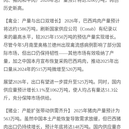
肉、猪肉和牛肉）2026年总产量预计将达3260万吨，再创
历史新高。
【禽业：产量与出口双增长】 2026年，巴西鸡肉产量预计
将达约1586万吨，刷新国家供应公司（Conab）有纪录以
来的最高水平，较2025年1550万吨的预估产量实现增长。
尽管今年5月南里奥格兰德州出现禽流感病例影响了部分国
际市场，但出口仍保持韧性——其他市场有效吸纳了产
量，加之中国本月宣布恢复采购巴西鸡肉，推动2025年出
口量从2024年的515万吨微增至520万吨。
展望2026年，出口有望进一步提升至525万吨。同时，国内
供应量预计增长3.1%至1062万吨，使人均占有量达51.3公
斤，充分保障市场供给。
【猪业：产能扩张带动供需齐升】 2025年猪肉产量预计为
563万吨。虽然中国本土产能恢复导致需求放缓，但巴西猪
肉出口仍持续增长，预计年底将达148万吨。国内供应量亦