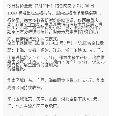
今日猪价全景（7月30日）结合肉交所 7 月 30 日
110kg 标准出栏生猪报价，国内生猪市场延续弱势下
行格局，绝大多数省份猪价继续下调，仅西南重庆、
南北行情分化加剧，高温淡季消费疲软主导盘面，短
四川，西北甘肃三地逆势小幅上涨，湖北维持持平。
期承压态势难快速扭转，但养殖成本支撑限制深度下
跌，行情维持震荡探底模式。
全面下跌区域（跌幅 0.1~0.2 元 / 斤）华东区域全线走
弱：上海、安徽、福建、江苏、浙江下跌 0.1 元 / 斤；
山东跌幅扩大至 0.2 元 / 斤，作为生猪主产区，出栏供
华中区域：江西、河南、湖南下调 0.1 元 / 斤，仅湖北
给充裕，屠企压价力度加大。
价格维稳。
华南区域广东、广西、海南同步下跌 0.1 元 / 斤，华南
高价区间持续收窄。
华北区域北京、天津、山西、河北全部下跌 0.1 元 /
斤，北方主流产区同步承压。