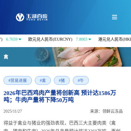
59
欧元兑人民币(EURCNY)
7.8003
港元兑人民币(HKDCNY)
禽
#贸易进展
#禽
#猪
#牛
2026年巴西鸡肉产量将创新高 预计达1586万
吨；牛肉产量将下降50万吨
2025/11/27
来源：领鲜云冻品
得益于禽业与猪业的强劲表现，巴西三大主要肉类（禽