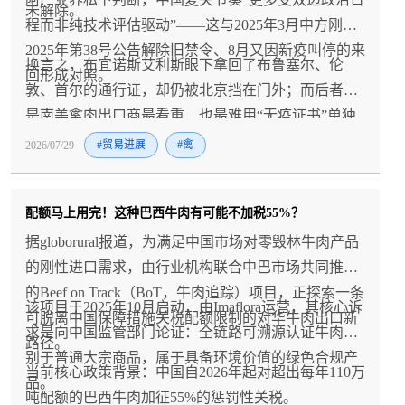
未解除。
程而非纯技术评估驱动”——这与2025年3月中方刚以
2025年第38号公告解除旧禁令、8月又因新疫叫停的来
换言之，布宜诺斯艾利斯眼下拿回了布鲁塞尔、伦
回形成对照。
敦、首尔的通行证，却仍被北京挡在门外；而后者恰
是南美禽肉出口商最看重、也最难用“无疫证书”单独
撬动的市场。
2026/07/29
#贸易进展
#禽
配额马上用完！这种巴西牛肉有可能不加税55%？
据globorural报道，为满足中国市场对零毁林牛肉产品
的刚性进口需求，由行业机构联合中巴市场共同推进
的Beef on Track（BoT，牛肉追踪）项目，正探索一条
该项目于2025年10月启动，由Imaflora运营，其核心诉
可脱离中国保障措施关税配额限制的对华牛肉出口新
求是向中国监管部门论证：全链路可溯源认证牛肉区
路径。
别于普通大宗商品，属于具备环境价值的绿色合规产
当前核心政策背景：中国自2026年起对超出每年110万
品。
吨配额的巴西牛肉加征55%的惩罚性关税。