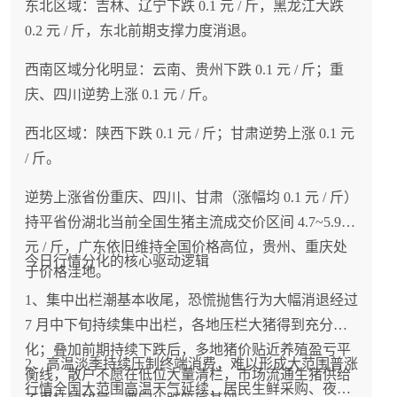
东北区域：吉林、辽宁下跌 0.1 元 / 斤，黑龙江大跌
0.2 元 / 斤，东北前期支撑力度消退。
西南区域分化明显：云南、贵州下跌 0.1 元 / 斤；重
庆、四川逆势上涨 0.1 元 / 斤。
西北区域：陕西下跌 0.1 元 / 斤；甘肃逆势上涨 0.1 元
/ 斤。
逆势上涨省份重庆、四川、甘肃（涨幅均 0.1 元 / 斤）
持平省份湖北当前全国生猪主流成交价区间 4.7~5.9
元 / 斤，广东依旧维持全国价格高位，贵州、重庆处
今日行情分化的核心驱动逻辑
于价格洼地。
1、集中出栏潮基本收尾，恐慌抛售行为大幅消退经过
7 月中下旬持续集中出栏，各地压栏大猪得到充分消
化；叠加前期持续下跌后，多地猪价贴近养殖盈亏平
2、高温淡季持续压制终端消费，难以形成大范围普涨
衡线，散户不愿在低位大量清栏，市场流通生猪供给
行情全国大范围高温天气延续，居民生鲜采购、夜市