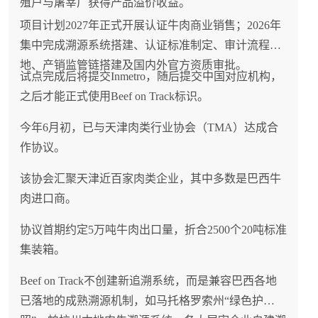
殖户与屠宰厂获得产品溢价收益。
项目计划2027年正式开展认证牛肉商业销售；2026年
集中完成溯源系统搭建、认证标准制定、审计流程落
地、产销监管链搭建及国内外官方资质审批。
试点完成后将提交Inmetro，随后提交中国对应机构，
之后才能正式使用Beef on Track标识。
今年6月初，已与天津肉类行业协会（TMA）达成合
作协议。
该协会汇聚天津近百家肉类企业，其中多数是巴西牛
肉进口商。
协议首期约定5万吨牛肉出口量，折合2500个20吨标准
集装箱。
Beef on Track不创建新追溯系统，而是兼容巴西各地
已落地的成熟溯源机制，如马托格罗索州“绿色护