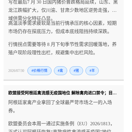
写在最后7 月 30 日国内猪价普跌格局延续，山东、黑
龙江跌幅扩大，仅川渝、甘肃少数地区逆势走强，区
域供需分化特征凸显。
高温淡季需求疲软是当前行情承压的核心因素，短期
市场仍存在探底压力，但成本底线阻挡持续深跌。
行情拐点需要等待 8 月下旬季节性需求回暖落地，养
殖户现阶段理性出栏，规避集中出栏风险。
2026/07/30
#价格行情
#禽
#猪
#羊
欧盟接受阿根廷禽流感无疫国地位 解除禽肉进口禁令；目前仅中国仍维持暂停
阿根廷家禽产业拿回了全球最严苛市场之一的入场
券。
欧盟委员会本周一通过实施条例（EU）2026/1813，
正式认可阿根廷恢复“高致病性禽流感无疫国”地位，