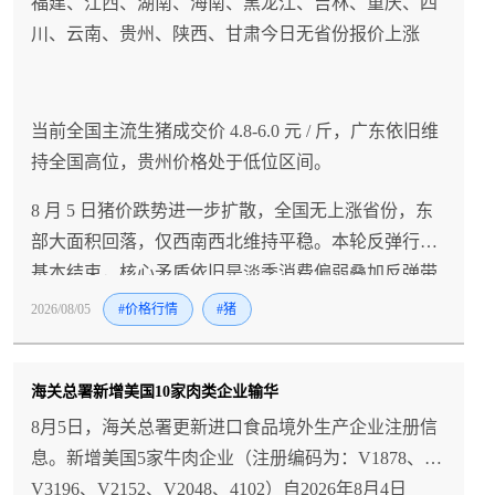
福建、江西、湖南、海南、黑龙江、吉林、重庆、四
川、云南、贵州、陕西、甘肃今日无省份报价上涨
当前全国主流生猪成交价 4.8‑6.0 元 / 斤，广东依旧维
持全国高位，贵州价格处于低位区间。
8 月 5 日猪价跌势进一步扩散，全国无上涨省份，东
部大面积回落，仅西南西北维持平稳。本轮反弹行情
基本结束，核心矛盾依旧是淡季消费偏弱叠加反弹带
来的集中出栏。短期行情震荡偏弱，养殖户理性安排
2026/08/05
#价格行情
#猪
出栏，把希望放在 8 月下旬季节性需求回暖。
海关总署新增美国10家肉类企业输华
8月5日，海关总署更新进口食品境外生产企业注册信
息。新增美国5家牛肉企业（注册编码为：V1878、
V3196、V2152、V2048、4102）自2026年8月4日