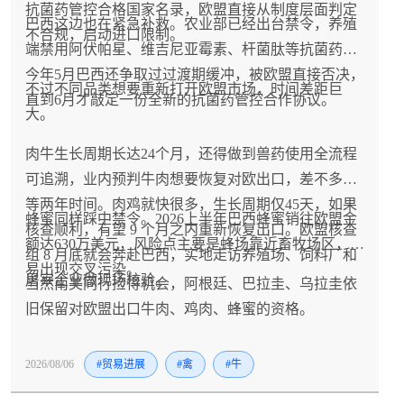
抗菌药管控合格国家名录，欧盟直接从制度层面判定
巴西这边也在紧急补救。农业部已经出台禁令，养殖
不合规，启动进口限制。
端禁用阿伏帕星、维吉尼亚霉素、杆菌肽等抗菌药。
今年5月巴西还争取过过渡期缓冲，被欧盟直接否决，
不过不同品类想要重新打开欧盟市场，时间差距巨
直到6月才敲定一份全新的抗菌药管控合作协议。
大。
肉牛生长周期长达24个月，还得做到兽药使用全流程
可追溯，业内预判牛肉想要恢复对欧出口，差不多要
等两年时间。肉鸡就快很多，生长周期仅45天，如果
蜂蜜同样踩中禁令。2026上半年巴西蜂蜜销往欧盟金
核查顺利，有望 9 个月之内重新恢复出口。欧盟核查
额达630万美元，风险点主要是蜂场靠近畜牧场区，容
组 8 月底就会奔赴巴西，实地走访养殖场、饲料厂和
易出现交叉污染。
屠宰企业做现场核验。
当然南美同行捡得机会，阿根廷、巴拉圭、乌拉圭依
旧保留对欧盟出口牛肉、鸡肉、蜂蜜的资格。
2026/08/06
#贸易进展
#禽
#牛