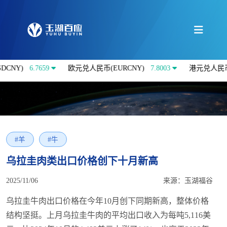
Y)
6.7659
欧元兑人民币(EURCNY)
7.8003
港元兑人民币(HK
#羊
#牛
乌拉圭肉类出口价格创下十月新高
2025/11/06
来源：玉湖福谷
乌拉圭牛肉出口价格在今年10月创下同期新高，整体价格
结构坚挺。上月乌拉圭牛肉的平均出口收入为每吨5,116美