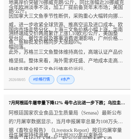
地离岸价突破70挪威克朗/公斤，同比涨幅近20挪威克
今年欧洲淡季不淡，加工厂提前备货年末市场；美国
朗/公斤。
因加拿大三文鱼季节性断供，采购重心大幅转向挪
威，进一步收紧全球货源、推高空运及进口成本。欧
国内市场走势分化，上海三文鱼价格小幅上涨，华南
洲终端成交价两周累计上涨1.10欧元/公斤，美国整
受台风、餐饮走弱及赛事消费退潮影响，广州价格小
鱼、鱼柳批发价格同步大涨超6%。
幅回落。
此外，苏格兰三文鱼整体维持高位，高端认证产品价
格坚挺。整体来看，海外需求旺盛、产地成本走高将
持续支撑全球三文鱼行情高位运行。
2026/08/05
#价格行情
#水产
7月阿根廷牛屠宰量下降12% 母牛占比进一步下跌；乌拉圭牛羊价格双双创历史新高
阿根廷国家农业食品卫生质量局（Senasa）最新公布
的7月屠宰数据显示，当月申报屠宰总量为108万头。
据《畜牧业报告》（Livestock Report）按日均屠宰量
母牛屠宰持续退坡，占比创2022年以来新低
测算，环比6月下降5%，较2025年同期大幅下滑