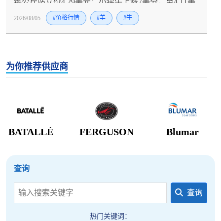
每公斤站立价4.29美元；小犊牛上涨7美分，至4.11美
元；越冬母牛同样上涨（2.45美元）。
2026/08/05
#价格行情
#羊
#牛
为你推荐供应商
BATALLÉ
FERGUSON
Blumar
查询
查询
热门关键词：