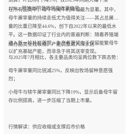
12%，释放出明显的供应收紧信号。
在所有品类中，母牛与阉牛的降幅最为显著。其中，
母牛屠宰量的持续走低尤为值得关注——其占总屠宰
量的比重已降至44.6%，创下自2022年以来的最低水
平。这一数据印证了行业内的普遍判断：随着养殖端
进入新一轮补栏周期，生产者更倾向于保留能繁母牛
细分品类全线收缩，产能调整进入深水区
以扩充基础产能，而非急于将其送宰变现。
与2025年7月相比，各主要品类均呈两位数下跌态势：
母牛屠宰量同比锐减25%，反映出牧场留种意愿强
烈；
小母牛与犊牛屠宰量同比下降19%，显示后备母牛留
存比例提高，进一步压缩了当期上市量。
行情解读：供应收缩或支撑后市价格