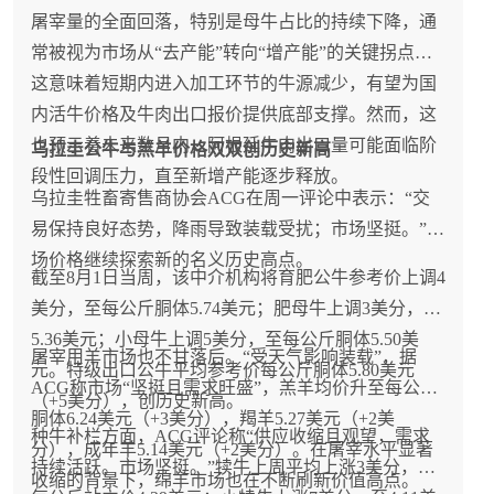
屠宰量的全面回落，特别是母牛占比的持续下降，通
常被视为市场从“去产能”转向“增产能”的关键拐点。
这意味着短期内进入加工环节的牛源减少，有望为国
内活牛价格及牛肉出口报价提供底部支撑。然而，这
也预示着未来数月内，阿根廷牛肉出口量可能面临阶
乌拉圭公牛与羔羊价格双双创历史新高
段性回调压力，直至新增产能逐步释放。
乌拉圭牲畜寄售商协会ACG在周一评论中表示：“交
易保持良好态势，降雨导致装载受扰；市场坚挺。”牧
场价格继续探索新的名义历史高点。
截至8月1日当周，该中介机构将育肥公牛参考价上调4
美分，至每公斤胴体5.74美元；肥母牛上调3美分，至
5.36美元；小母牛上调5美分，至每公斤胴体5.50美
屠宰用羊市场也不甘落后。“受天气影响装载”，据
元。特级出口公牛平均参考价每公斤胴体5.80美元
ACG称市场“坚挺且需求旺盛”，羔羊均价升至每公斤
（+5美分），创历史新高。
胴体6.24美元（+3美分），羯羊5.27美元（+2美
种牛补栏方面，ACG评论称“供应收缩且观望，需求
分），成年羊5.14美元（+2美分）。在屠宰水平显著
持续活跃。市场坚挺。”犊牛上周平均上涨3美分，至
收缩的背景下，绵羊市场也在不断刷新价值高点。