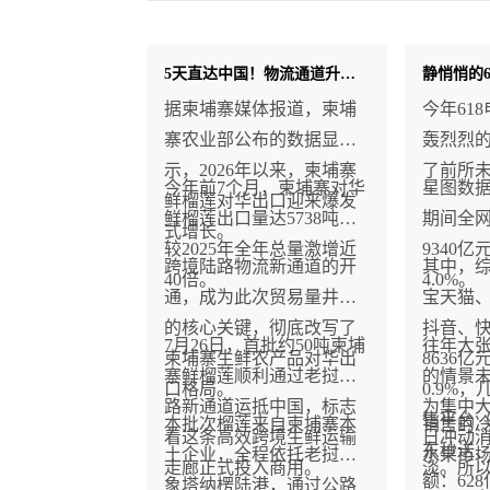
5天直达中国！物流通道升级 柬埔寨榴莲对华出口暴涨近40倍
据柬埔寨媒体报道，柬埔
今年61
寨农业部公布的数据显
轰烈烈
示，2026年以来，柬埔寨
了前所
今年前7个月，柬埔寨对华
星图数据显
鲜榴莲对华出口迎来爆发
鲜榴莲出口量达5738吨，
期间全
式增长。
较2025年全年总量激增近
9340
跨境陆路物流新通道的开
其中，
40倍。
4.0%。
通，成为此次贸易量井喷
宝天猫
的核心关键，彻底改写了
抖音、
7月26日，首批约50吨柬埔
往年大张
柬埔寨生鲜农产品对华出
8636
寨鲜榴莲顺利通过老挝陆
的情景未
口格局。
0.9%
路新通道运抵中国，标志
为集中
售平台
本批次榴莲来自柬埔寨本
销售的
着这条高效跨境生鲜运输
日冲动
东秒送
土企业，全程依托老挝万
水果市
走廊正式投入商用。
淡。所
额：62
象塔纳楞陆港，通过公路