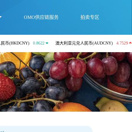
OMO供应链服务
拍卖专区
CNY)
0.8622
澳大利亚元兑人民币(AUDCNY)
4.7529
英镑兑