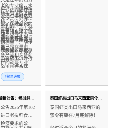
格。
业者的专业度，水
至更少，而新涌现
果行业依靠网红爆
间地头到消费者需
商家通过小时达或
日大促、产地溢价
种植、分选包装、
分流了传统商家的
松盈利的时代早就
输、营销，每一个
增量市场，整个行
总体算下来，手握
。缺乏标准化品
要很专业才能脱卷
粗放式的野蛮生
源的榴莲商家并没
类结构单一、随便
今早已是存量市
下滑。
板都会导致商家在
当下的每一年都是
众多产品和众多商
竞争态势下沉沙折
年中最好的一年。
比拼的就是专业
峻的市场竞争环
的产品更好，谁做
果行业想要健康长
#贸易进展
#水果
业，客户更相信
，必然经历一次发
的全新洗牌。
海关总署最新公告：老挝鲜食菠萝蜜正式获准输华！
泰国虾类出口马来西亚禁令即将解除！7月底前恢复 月均400吨市场重开
告2026年第102
泰国虾类出口马来西亚的
于进口老挝鲜食菠
禁令有望在7月底解除！
物检疫要求的公
《中华人民共和国
经过近两个月的紧张谈