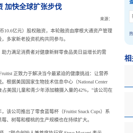
权融资 加快全球扩张步伐
来源：
约合人民币10.6亿元）股权融资，本轮融资由摩根大通资产管理
）旗下基金领投，多家新老投资机构共同参与。
，助力满足消费者对健康新鲜零食品类日益增长的需
相
uitist 正致力于解决当今最紧迫的健康挑战：让营养
美国国家生物技术信息中心（National Center
n）研究数据，零食占美国儿童和青少年添加糖摄入量的42%，”该公司在
该公司推出了零食蓝莓杯（Fruitist Snack Cups）系
黑莓、树莓和樱桃的生产规模也在持续扩大。
联合创始人兼首席执行官 Steve Magami 表示。