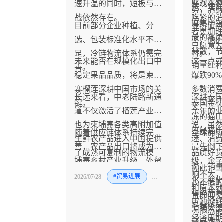
成为主
速升温的同时，短板与挑
在现在
色、实
势，消
战依然存在。
吃紧的
值。
日集中
目前部分企业种植、分
在价值
者更加
放的水
选、包装标准化水平不
下，他
只愿意
分散，
足，冷链物流体系仍需完
替。
未来能否在规模化出口中
这一点
销量红
善。
稳定果品品质，将是柬埔
爆跌90
寨榴莲深耕中国市场的关
多数消
长远来看，中老陆路新通
深耕泰
键。
泰国金
道不仅激活了榴莲产业，
余年的
冻的猫
也为柬埔寨各类高附加值
说，虽
只是猫
随着供应链体系持续完
全球的
生鲜农产品进入中国提供
迷、消
善，农产品出口将成为柬
最先倒
了成熟可复制的物流模
品质好
埔寨乡村产业升级、外贸
级，金
式。
说，销
因此，
经济增长的重要动力。
响不大
2026/07/28
#贸易进展
#水果
化，变
高不低
和原本
曾经的
货即便
更加没
只有做
上销售
况依然
经济周
量巨减