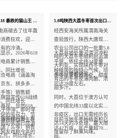
静悄悄的618 暴跌的猫山王 消费下行倒逼水果行业转型？
5.8吨陕西大荔冬枣首次出口澳大利亚
8电商褪去了往年轰
经西安海关所属渭南海关
的消费狂欢，迎来
查验放行，陕西大唐现代
未有的冷清。
农业公司出口的一批重5.8
示，2026年618
大荔县地处黄河渭河冲积
吨的大荔冬枣顺利启运澳
网电商累计销售额
平原，依托北纬34度黄金
大利亚，实现陕西冬枣对
亿元，同比增长
种植带的独特小气候，培
澳出口零的突破。
综合电商（涵盖淘
冬枣单果重超20克，甜度
育出的冬枣皮薄肉脆、浓
、京东、拼多多、
可达28度左右。
甜多汁。
快手等）销售额
旗鼓宣传618战绩
同时，大荔位于澳方认可
亿元，同比增长
再现，显然618作
的中国北纬33度以北实蝇
，几乎停滞；即时零
大促的号召力、节
非疫区，出口无需经历长
（如美团闪购、京
冷清同样也发生在
目前当地冬枣种植面积已
消费的氛围已然消
达14天的冷处理，最大限
、饿了么等）销售
场。
达42万亩，年产量超70万
以网友戏称今年的
度留存了鲜果风味。
8亿元，同比增长：
吨。