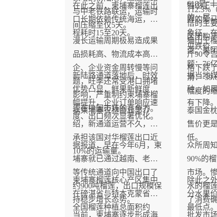
618是
在此之前，柬埔寨榴莲出
猫山王
112.
与中老铁路联运，运输时
的一届
口长期依赖传统海运，全
界的爱
倍的主
间压缩至仅5天。
程耗时15至20天。
象征，
区团购
漫长运输周期极易造成果
猫山王
见跌价
菜、美
品损耗高、物流成本高
斤90令
额：76
企、企业资金周转慢等问
格下跌了
新陆路通道落地后，时效
据当地
滑：-3
题，旺季还常受港口拥堵
优势凸显，鲜果新鲜度大
种，如
幅度的
影响，严重制约柬埔寨榴
幅提升，企业订单响应速
有下降
莲在中国市场的竞争力。
据柬埔寨农林渔业部介
泰国金
度、出口频次显著优化。
绍，新通道运营不久，已
售价更
承担该国对华榴莲出口近
低。
据报道，早在今年6月，柬
众所周
10%的运输量。
埔寨就已通过越南、老挝
90%的
等传统通道向中国出口了
市场。惨
柬埔寨榴莲核心产区集中
除此之
约900吨榴莲，出口规模保
水的榴
在磅湛省与特本克蒙省，
分水果
持稳步增长态势。
了消费
全国榴莲种植总面积约
最低点
当前，柬埔寨逐步形成海
批发市