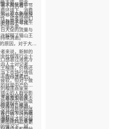
流。
物质丰盛，现金流
际需求和使用价
费者不再执着于节
消费环境下，消费
采购，原本集中释
点不够充分的情况
理性，或者说他们
果消费需求被全年
们更倾向于寻找平
为价值买单。
节日大促的流量与
或许解释了猫山王
利持续消退。
%的原因，对于大
费者来说，新鲜的
国金枕榴莲行业十
枕口感甚过液氮冷
业内人士对记者
山王榴莲，价格还
然当下市场行情低
山王的几分之一。
每一次经济危机，
费疲软，但对于做
下的就是中产阶
货的榴莲商家来
字塔尖的人群受影
量并没有明显变
当下最难卖的是不
，陨落的中产阶级
化的是销售渠道，
的普通货，精品好
就没钱消费的群体
老客户因为没有跟
是在行情下行的情
钱消费。
精品好货才能穿越
渠道的迭代，拿货
能卖出比同品类更
期的情况下，越发
，只是往年的四分