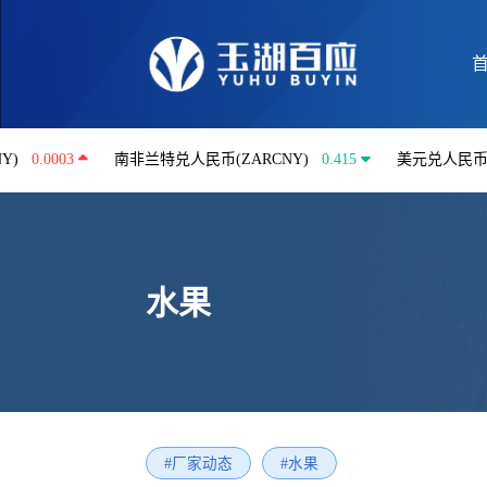
03
南非兰特兑人民币(ZARCNY)
0.415
美元兑人民币(USDCNY
水果
#厂家动态
#水果