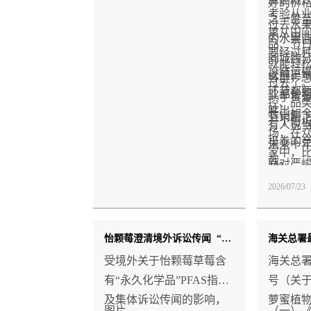
好的价
考验从
之一甚
过去水
果从田
的水果
品、节
要经过
同城购
就能轻
冷链运
以前是
客群，
过去了
环节都
业都是
一手货
控、品
胜出。
长，如
有销量
一个短
有人说
场，在
极卷的
未来十
家中，
戟。
面对严
度，谁
境，水
2026/07/23
的更专
久发展
谁。
展模式
怡颗莓澄清境外诉讼传闻 “中国市场产品完全合规”
受境外关于怡颗莓草莓含
海关总署公
有“永久化学品”PFAS指控
号（关
及集体诉讼传闻的影响，
萝蜜植
图片
（一）