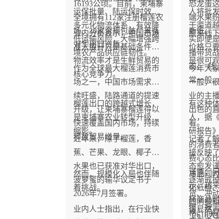
16193公顷。目前，柬埔寨
恐龙蛋
运保批量、陆运保时效的
人将批
全境拥有112家注册榴莲农
端水果
多元化物流体系，有效降
于渠道
场、30家合规包装厂具备
新低。
业内分析表示，中国市场
原来线
低运输风险，大幅增强跨
实即便
对华出口资质。
准入放开只是基础条件，
价格只
境农产品供应链韧性。
播带货
物流效率才是生鲜贸易的
是很可
前。“线
作为全球最大榴莲消费市
今年大
核心竞争力。
常一般
场之一，中国市场需求持
一般，很
续旺盛，陆路通道的提速
业的主
榴莲出口的跨越式增长，
有这种
升级，让柬埔寨榴莲得以
出色的
是柬埔寨农业转型升级的
人，据《2
快速覆盖国内市场，持续
看。
缩影。
研报告》
释放贸易增量。
近年来，除了榴莲，香
记者了
的消费者
蕉、芒果、龙眼、椰子等
接反映
费心态
水果也已获准对华出口，
态愈发
谨慎；
然而，规模化入局也伴随
与此同
菠萝蜜的输华议定书于
逐渐戒
示，越
着挑战。
化低价
2026年7月签署。
货、冲
择商品
的消费
惯，按
业内人士指出，在行业快
很显然
格，而
了618