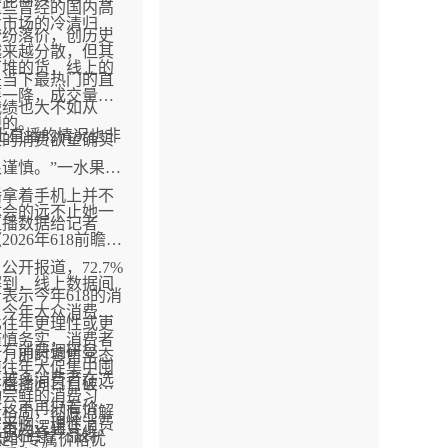
这些曾经的国内高
发市场的冷清归咎
纷纷落价，创历史
越来越分散，但其
下堆的货，线上的
是当下最热门的直
要一降，成交量还
战绩也大不如从
观的。
上直播的情况也非
家的消费欲望确实
。
谨慎。”一水果行
播拿着手机上并不
体会的远不止她一
直播数据给记者
026年618前瞻调
公开报道，72.7%
解到，线上数据间
表示今年618的消
了今年大众消费心
比往年更理性或更
谨慎务实，消费者
另有消费调研显
时，即时零售常态
掉往年大促集中囤
来越多消费者在选
、直播间日日破价
动尝鲜的消费习
时，不再只看价
新格局，彻底消解
需采购、理性消费
，市场逻辑变了，
是更在意产品特
大促的专属价格优