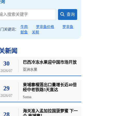
查询
查询
牛肉
罗非鱼价格
罗非鱼
热门关键词：
鱿鱼
关税
关新闻
30
巴西冷冻水果迎中国市场开放
亚洲水果
2026/07
柬埔寨榴莲出口量增长近40倍
29
经中老铁路5天直达
2026/07
Sunsa
海关准入孟加拉国菠萝蜜 下一
28
个 柬埔寨！