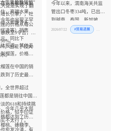
“十六年来最静悄悄”
一直以来都是水果
今年以来，渭南海关共监
3%（大促是实现了翻
。
马仕，高端水果的
管出口冬枣334吨，已出口
要增长引擎）；社
在今年也出现了罕
到越南、泰国、新加坡、
平台（如多多买
榴莲的价格从每公
。
加拿大等多个国家和地
2026/07/22
#贸易进展
#水果
团优选等）销售
吉暴跌至9令吉，价
区。
亿元，同比下
90%。
媒体报道，其他品
9.6%，出现了较大
黑刺榴莲，价格也
缩水。
。
枕榴莲在中国的销
是跌到了历史最
知，全世界超过
榴莲都是销往中国
淡的618和持续跳
外，今年几乎大部
莲价格，似乎印证
价格都达到了历史
确实不太行了。
。樱桃、蜂糖李、
场也愈发冷清，有